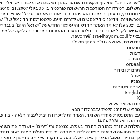
"ישראל היום" הוא גוף תקשורת שנוסד מתוך האמונה שהציבור הישראלי ראוי 
ת
ופרשנויות, וידיאו, פודקאסטים ושידורים חיים. פלטפורמות הדיגיטל של "ישרא
ב-2021 עלו לאוויר האתר החדש והיישומון החדש של "ישראל היום" בע
ואפשר לקבל אותם גם בניוזלטר. מועדון ההטבות הייחודי "הקליקה של ישרא
במייל hayom@israelhayom.co.il.
יום שבת, 13.6.2026
כ"ח בסיון תשפ"ו
חדשות
דעות
ספורט
ForReal
תרבות ובידור
אוכל
מגזין
אנחנו מגייסים
English
X
יום השואה 2026
מרוץ שליחים: הלפיד עובר לדור הבא
עם התמעטות שורדי השואה, האחריות לזיכרון חייבת לעבור הלאה • בין ע
נחמה דואק
14.04.2026
הילדה שחזרה מהנהר: הונחה בעגלה, נמצאה ע"י "זרים" - ושרדה את השוא
בגיל חמישה שבועות סימונה לבני הופקרה על גדת תעלת המים בעיר דוונטר 
כך בחייו • מעגל הניצחון שלה יושלם בטקס הוקרה שיקיים מוזיאון לוחמי 