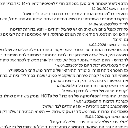
הרב אליעזר שמחה וייס טען במכתב חריף לאפיפיור ליאו ה-14 כי דבריו יוצרים "טשטוש בין תוקף למתגונן" • הזהיר: "ניטרליות מול אידאולוגיות השמדה היא תמיכה עקיפה" • הוותיקן הגיב בעקיפין בלבד
יותם דשא
14.04.2026
במעמד רה"מ: טקס הנחת הזרים ברחבת גטו ורשה ב"יד ושם"
בטקס המסורתי השתתפו גם נשיא המדינה יצחק הרצוג ורעייתו מיכל, יושב 
לידור סולטן
14.04.2026
סגירת מעגל ביום השואה: האיש שהציל יהודים - ונגע בדורות קדימה
יוהאן ואן הולסט, חסיד אומות העולם מהולנד, זייף מסמכים והונה קצינים נ
גם היום"
הודיה בושרי
14.04.2026
מהגטו לצעדת המוות ועד הטנק האמריקאי: סיפור ההצלה של אריה שילנסק
להכחיש • היום, לאחר שנפטר בגיל 97, נכדו גיל אורן ממשיך לספר את סיפורו ומבין מהו כוחו של הזיכרון • צפו בסרטון
עומר בשארי
,
מערכת היום פלוס
14.04.2026
מן האפר אל התקווה: סיפורה ההירואי של פירחה מושקוביץ באושוויץ
את הסיפור ומבינה מהי תקווה • צפו בסרטון
עומר בשארי
,
מערכת היום פלוס
14.04.2026
"קיימת סכנה של ממש לזיכרון השואה"
הסרט התיעודי "הפוליטיקה של הזיכרון" של HOT8 עוסק בשינויים שחלו ב-80 השנים האחרונות בנרטיב של השואה - מתמורות פוליטיות ועד טבח 7 באוקטובר • "חשוב לשים לב שלא לשקוע בסיסמאות"
מערכת תרבות היום
14.04.2026
כשהמערב נרקב מוסרית - אנו עומדים לצד ישראל
כשמדינות אחרות עצרו משלוחי נשק לישראל — היצוא הביטחוני שלנו רק ג
פטר מאצ'ינקה
13.04.2026
"אולי עדיף שלא להבטיח עוד - אלא להתקיים"
בצפירה לזכר יום השואה המחשבה מתערבבת בבליל אינסופי של כל אלה שצריך