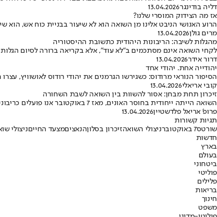
דליה בודינגר
13.04.2026
אז מה הצידוק המוסרי שלנו?
הרוע האנושי הניבט אלינו מן השואה הוא לא שיעור בבניית כוח אש, הוא שי
מרים גולן
13.04.2026
מהגלות לשיבה: הריבונות היהודית כתשובת ההיסטוריה
לקחי השואה אינם מסתכמים ב"לא עוד", אלא בקריאה ברורה לסיום הגלות •
דרור אידר
13.04.2026
יהודייה אחת. יהודי אחד
הסיפור הנוראי מרודוס: כשגירשו הגרמנים את יהודי רודוס לאושוויץ, עצרו 
קובי אריאלי
13.04.2026
זיכרון תחת מבחן: אסור להשוות בין השואה לשבת השחורה
השואה הייתה ייחודית בחוסר האונים, מאז 7 באוקטובר אנו פועלים כריבונים • שמירה על ההבחנה ביניהן חיונית להבנת העבר וההווה
פרופ' אריאל פלדשטיין
13.04.2026
תגיות קשורות
שורטס
7 באוקטובר
ניצולי השואה
זיכרון בסלון
הנאצים
מצעד החיים
ניצולי שו
חדשות
בארץ
בעולם
ביטחוני
פוליטי
פלילים
בריאות
חינוך
משפט
פוליטי-מדיני