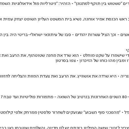
ראש הכנסת אמיר אוחנה, נשיא בית המשפט העליון השופט יצחק עמית וכן 
אצים - וכך הציל עשרות יהודים • סבו של עיתונאי ישראלי-בריטי היה בין ה
י
דל • "מהפכני סוף השבוע" שצועקים לשחרור פלסטין ממרחק אלפי קילומטר
 לזכור: שישה המיליון בזכתם יש לנו מדינה, והאלפים שנטבחו כאן בבית •