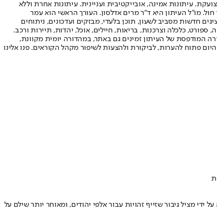
ועקת. עיתונות אמינה, אובייקטיבית ועניינית. עיתונות אחרת וללא
עור החשיפה הגבוה ביותר בימי חול. מו"ל העיתון היא ד"ר מרים אדלסון. העורך הראשי הוא עמר
 והעורך המייסד הוא עמוס רגב. אתרי האינטרנט של "ישראל היום" בעברית ובאנגלית, כמו כן היישומונים (אפליקציות) לאנדרואיד ול-iOS, מציגים חדשות מסביב לשעון, תוכן בלעדי, מבזקים ועדכונים, ניתוחים
, ספורט, כלכלה וצרכנות, בריאות, חיילים, אוכל, יהדות, תיירות ורכב.
דורה המודפסת של העיתון זמינים גם באתר, במהדורה יומית מקוונת,
היום פתוח להערות, לביקורת ולהצעות לשיפור מקהל הקוראים. פנו אלינו
ת
די מציל גיבור שזייף זהויות עבור אלפי יהודים, ומאוחר יותר שילם על