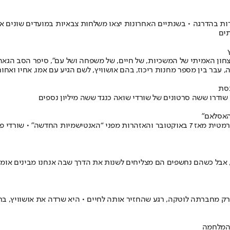
רות בהדרגה • בשנתיים האחרונות יצאו משלחות צבאיות במועדים שונים א
תים
יצחון האמיתי של המשכיות, של חיים, של משפחה ושל עם", סיפר הסב הגא
נסת
ודרו ששה סרטונים של שורדי שואה כנגד ששה מיליון נספים
האסלאם"
על רקע הזינוק באנטישמיות: מצעד החיים יצא לדרך באושוויץ • העלייה הדרמטית מאז 7 באוקטובר והא
אבל כשהם נחשפים הם מצליחים לשנות את הדרך שבה אנחנו מבינים אומץ, מ
רק מחברתה לוטקה, רגע שהחזיר אותה לחיים • היא שרדה את אושוויץ, ב
 המלחמה