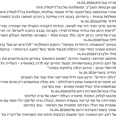
אריה אברמזון
14.04.2026
עם אבטחת השב"כ: המשלחות של צה"ל לפולין חזרו
אחרי שהוקפאו בשל משבר מדיני ומגפה עולמית, משלחות צה״ל לפולין חוז
משלחת צבאית • בינתיים, בצבא זיהו שחיקה בזיכרון השואה בקרב המשר
לידור סולטן
14.04.2026
מרגש: מיקי זמיר, דור שני לשואה, ונכדתו הקצינה הפעילו את הצפירה בארץ
"לראות היום את נכדתי עומדת לצידי, כקצינה בצבא ההגנה לישראל, זה הנ
אביו של מיקי, הרמן זינגר, נולד בשנת 1920 • כשפרצה מלחמת העולם השניה, עבר בין מספר מחנות ריכוז, בהם אושוויץ, לשם הגיע עם אמו, אחיו ואחותו שנרצחו במחנה
לילך שובל
14.04.2026
בסימן "המשפחה היהודית בשואה": הטקס הממלכתי "לכל איש יש שם" בכ
הטקס שנערך כמדי שנה הוקלט מבעוד מועד בשל המצב הביטחוני • בטקס ש
אילי זילברברג
14.04.2026
אימאם האיראני במצעד החיים: "חמאס והמשטר באיראן אינם מייצגים את 
להיטלר שנים - איראן יכולה בלחיצת כפתור”
הודיה בושרי
14.04.2026
"כולנו יהודים": הרגע שבו חייל אמריקאי אחד עצר את הנאצים
יש סיפורים מהשואה שמוכרים לכולם • ויש כאלה שנחשפים רק שנים אחרי, 
שבמשפט אחד הציל מאות אנשים • צפו בסרטון
עידו אבניאל
,
מערכת היום פלוס
14.04.2026
מהגטו לבלוק המוות: סיפורה הבלתי ייאמן של גניה קליסקי
כשהייתה על סף קריסה בצעדת המוות, קיבלה גניה קליסקי כלי מפח עם מ
שומרת את הכלי, ונכדתה מספרת את הסיפור • צפו בסרטון
עומר בשארי
,
מערכת היום פלוס
14.04.2026
על רקע יום השואה: חבר מועצת הרבנות תוקף את האפיפיור על דבריו נגד