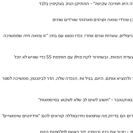
שורדי שואה ונציגים מארגוני שורדים שונים
ניצולים, עשרות שנים אחרי, נכדו נפגש עם בתו: "זו צוואה חיה שממשיכה
כשהיה נער, הציל אריה שילנסקי 15 ילדים במסתור כשסיפר להם סיפורים כדי שישמרו על שקט מוחלט • הוא שרד את מחנה שטוטהוף, את הרעב ואת צעדת המוות, ובשחרור לקח מזלג עם חותמת SS כדי שאיש לא יוכל
כשהייתה בת 14 קברה פירחה מושקוביץ פמוטי שבת בבור ליד ביתה, בהונגריה • היא שרדה את אושוויץ, את הרעב ואת צעדת המוות והצליחה לחזוור ולהוציא אותם. היום, בגיל 96, הנכדה שלה, הדר לבינגטון, ממשיכה לספר
ים הם בדיוק מה שחמאס וחיזבאללה קוראים להם: "אידיוטים שימושיים"
 יזכור את בניו ובנותיו, דור ראשון למלחמות היום