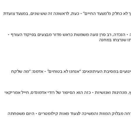
ך לא כחלק מ״מצעד החיים״ • כעת, לראשונה זה שש שנים, במצעד צועדת
ה • הנכדה, רב סרן נועה משמשת כראש מדור מבצעים בפיקוד העורף •
זהרות מפני “האנטישמיות החדשה” • שורדי פיגועים במסיבת העיתונאים: “אנחנו לא בטוחים” • אדמס: “מה שלקח
נהיגות ואנושיות • כזה הוא הסיפור של רודי אדמונדס, חייל אמריקאי
רחה מבלוק המוות והמשיכה לצעוד מאות קילומטרים • היום משפחתה