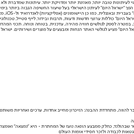
לעיתונות טובה יותר, מאוזנת יותר ומדויקת יותר. עיתונות שמדברת ולא צ
שלום. המהדורה המודפסת הראשונה פורסמה ב-30 ביולי 2007, וב-2010 הפך "ישראל היום" לעיתון הישראלי בעל שי
לחמנוביץ,
ל היום" כוללות ערוצי חדשות ודעות, תרבות ובידור, לייף סטייל, טכנולוגיה
ברית, במטרה לספק לגולשים חוויה מהירה, עדכנית, בטוחה ונוחה. תכני המה
ל היום" מציע לגולשי האתר הנחות ומבצעים על מוצרים ושירותים. ישראל 
בר להווה, מתחדדת ההבנה: הזיכרון מחייב אחדות, ערכים ואחריות משותפ
ה
שבהולנד, כחלק ממבצע הונאה נועז של המחתרת • היא "נמצאה" ואומצה על י
הגטאות לכבודה ולזכר חסידי אומות העולם