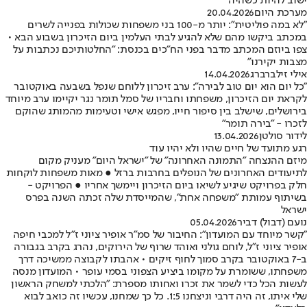
ישוב להיות כשהיה"
מערכת היום
20.04.2026
"לא במה פוליטית": יותר מ-100 בני משפחות שכולות בפנייה לשרים
במכתב ביקשו מהם שלא להגיע לבתי העלמין ביום הזיכרון בשבוע הבא •
צפו ביוזם המכתב מדבר בפני הח"כים בכנסת: "החלטותיכם נכתבות על
מצבות יקירנו"
אילי זילברברג
14.04.2026
"כל יום הוא יום טוב לבירה": ערב זיכרון ללוחם שנפל בשבעה באוקטובר
לקראת יום הזיכרון, משפחתו וחבריו של סמל תומר נגר יקיימו ערב מיוחד
בירושלים, שישלב בין סיפור חייו, מפגש אישי וטעימות מהמותג שהוקם
לזכרו - "בירה תומר"
לידור סולטן
13.04.2026
רגע מתועד של חיים שהיו ולא יהיו עוד
מיזם ההנצחה "התמונה האחרונה" של "ישראל היום" מעניק מקום
לתיעודים האחרונים של הנופלים בחרבות ברזל ● מאות משפחות לוקחות
חלק בפרויקט שיגיע לשיאו ביום הזיכרון ויימשך אחריו ● הפרויקט -
בשיתוף עמותת "משפחה אחת", שהמייסדת שלה זכתה השנה בפרס
ישראל
נועם (דבול) דביר
05.04.2026
"קשר מיוחד עם המועדון": החיבור של סמ"ר אופיר ציוני ז"ל למכבי חיפה
אופיר ציוני ז"ל, לוחם גולני ואוהד שרוף של הירוקים, נהרג בקרב בגבורה
ב-7 באוקטובר בקרב סמוך לחוף זיקים • אהבתו לקבוצה ממשיכה דרך
משפחתו, ששומרת על מקומו ביציע הצפוני בסמי עופר • המועדון מנסה
לעשות הכל כדי לשמר את זכרו ואחותו מספרת: "הלכתי למשחק הראשון
שלי איתו, זה היה דרבי וניצחנו 1:5. כל כך שמחנו, עכשיו זה כואב לבוא