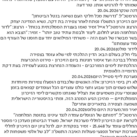
שמותר לי להרגיש אותו. טור דעה
דנה שנקר
20.04.2026
הרמטכ"ל: "נדרשת מכל חלקי העם נשיאה בנטל הביטחון"
יום הזיכרון התשפ"ו נפתח לאחר צפירה בת דקה, נשיא המדינה יצחק
הרצוג והרמטכ"ל אייל זמיר נאמו בעצרת הממלכתית בכותל • הרצוג: "לדור
המלחמה מגיע לחלום, ליצור ולבנות עתיד טוב יותר" • זמיר: "הצבא הוא
בשר מבשרו של העם הזה - משרתי המילואים יחד עם חוסנו של העורף הם
סוד עוצמתנו"
לידור סולטן
20.04.2026
בלי חלק בעולם הבא: הדין ההלכתי למי שלא עומד בצפירה
מהלל בברכה ועד איסור חגיגות ביום הזיכרון • פירוט ההכרעות
ההלכתיות לימים המורכבים • והעמדה הנחרצת בנוגע לעמידה בעת דקת
הדומייה הלאומית
מערכת לייף סטייל היום
20.04.2026
לא רק בימי הזיכרון: אלה האנשים שלכבודם הופעלו צפירות מיוחדות
שלוש פעמים תוך שבוע וחצי כולנו עוצרים הכל ועומדים קפואים בזמן
שצופרי ענק משמיעים את הצליל שאנחנו מקשרים לימי הזיכרון
הממלכתיים – מהיכן הגיע המנהג הזה, ומתי בהיסטוריה הישראלית
נשמעה הצפירה בתאריכים אחרים?
יאיר מור
,
מערכת היום פלוס
20.04.2026
הרמטכ"ל: "דמותם של הנופלים עמדה לנגד עינינו בתופת המלחמה"
לקראת יום הזיכרון לחללי מערכות ישראל, משרד הביטחון מעדכן כי מספר
החללים עומד על 25,648 • זמיר בפקודת יום, לרגל ציון יום הזיכרון לחללי
מערכות ישראל ונפגעי פעולות האיבה התשפ"ו: "לב של אלפי משפחות לא