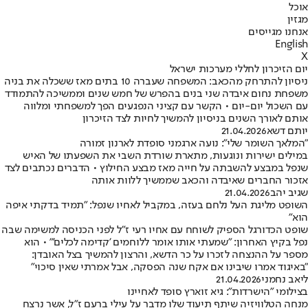
אוכל
מגזין
אנחנו מגייסים
English
X
יום הזיכרון לחללי מערכות ישראל
ניסיון להתרחק מהכאב: המשפחה שעברה 10 בתים מאז ששכלה את בניה
משפחת נחום איבדה שני בנים בהפרש של חמש שנים וממשיכה להתמודד
עם השכול יום-יום • הקשר עם קציני הנפגעים הפך למשפחתי ומלווה
אותם לאורך השנים בניסיון להמשיך לחיות לצד הזיכרון
יותם דשא
21.04.2026
"המלאך השומר שלי": נועה ארגמני סופדת לארנון זמורה
במילים ישירות ונוגעות, מתארת שורדת השבי את השפעתו של האיש
שנפל במבצע להשבתה על חייה מאז מבצע החילוץ • הדברים נכתבים לצד
אזכור החברים שאיבדה והכאב שממשיך ללוות אותה
שגיב יהב
21.04.2026
השופט מליגת העל נלחם בעזה, במקביל לאחיו שנפל: "תמיד בדקתי איפה
הוא"
שופט הכדורגל הספיק לשוחח עם אחיו רעי ז"ל לפני הכניסה למשימה שבה
נפל בקיץ האחרון: "שמעתי אותו אומר ללוחמים 'קדימה לכלים'" • הוא
מספר על ההנצחה לזכרו על כר הדשא, והרצון להמשיך בצל האובדן:
"באיגוד אמרו שיבינו אם אקח שנה הפסקה, אבל אמרתי שאין סיכוי"
ליאב נחמני
21.04.2026
בצילומי "הישרדות": גיא זוארץ סופד לאחיינו
מנחה הטלוויזיה שיתף תיעוד שלו מדבר על עילי ברעם ז"ל, אשר נרצח