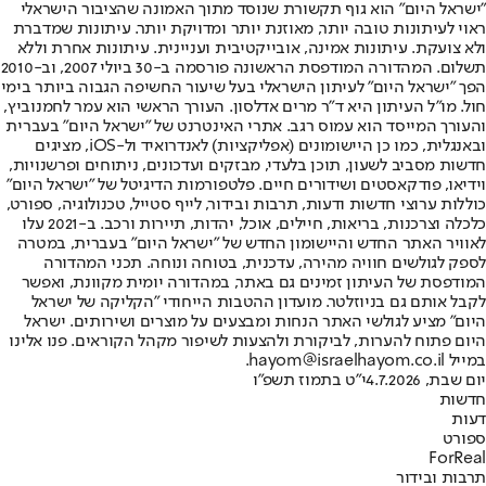
"ישראל היום" הוא גוף תקשורת שנוסד מתוך האמונה שהציבור הישראלי
ראוי לעיתונות טובה יותר, מאוזנת יותר ומדויקת יותר. עיתונות שמדברת
ולא צועקת. עיתונות אמינה, אובייקטיבית ועניינית. עיתונות אחרת וללא
תשלום. המהדורה המודפסת הראשונה פורסמה ב-30 ביולי 2007, וב-2010
הפך "ישראל היום" לעיתון הישראלי בעל שיעור החשיפה הגבוה ביותר בימי
חול. מו"ל העיתון היא ד"ר מרים אדלסון. העורך הראשי הוא עמר לחמנוביץ,
והעורך המייסד הוא עמוס רגב. אתרי האינטרנט של "ישראל היום" בעברית
ובאנגלית, כמו כן היישומונים (אפליקציות) לאנדרואיד ול-iOS, מציגים
חדשות מסביב לשעון, תוכן בלעדי, מבזקים ועדכונים, ניתוחים ופרשנויות,
וידיאו, פודקאסטים ושידורים חיים. פלטפורמות הדיגיטל של "ישראל היום"
כוללות ערוצי חדשות ודעות, תרבות ובידור, לייף סטייל, טכנולוגיה, ספורט,
כלכלה וצרכנות, בריאות, חיילים, אוכל, יהדות, תיירות ורכב. ב-2021 עלו
לאוויר האתר החדש והיישומון החדש של "ישראל היום" בעברית, במטרה
לספק לגולשים חוויה מהירה, עדכנית, בטוחה ונוחה. תכני המהדורה
המודפסת של העיתון זמינים גם באתר, במהדורה יומית מקוונת, ואפשר
לקבל אותם גם בניוזלטר. מועדון ההטבות הייחודי "הקליקה של ישראל
היום" מציע לגולשי האתר הנחות ומבצעים על מוצרים ושירותים. ישראל
היום פתוח להערות, לביקורת ולהצעות לשיפור מקהל הקוראים. פנו אלינו
במייל hayom@israelhayom.co.il.
יום שבת, 4.7.2026
י"ט בתמוז תשפ"ו
חדשות
דעות
ספורט
ForReal
תרבות ובידור