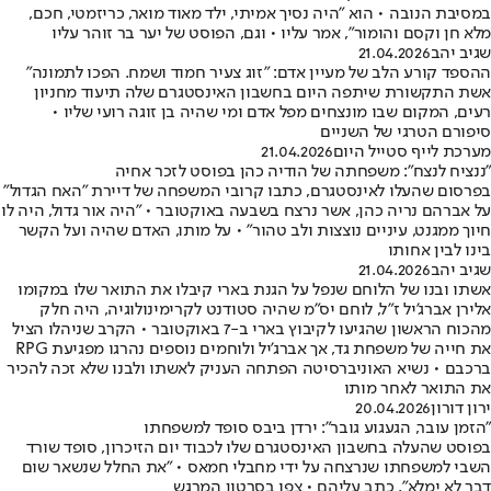
במסיבת הנובה • הוא "היה נסיך אמיתי, ילד מאוד מואר, כריזמטי, חכם,
מלא חן וקסם והומור", אמר עליו • וגם, הפוסט של יער בר זוהר עליו
שגיב יהב
21.04.2026
ההספד קורע הלב של מעיין אדם: ״זוג צעיר חמוד ושמח. הפכו לתמונה״
אשת התקשורת שיתפה היום בחשבון האינסטגרם שלה תיעוד מחניון
רעים, המקום שבו מונצחים מפל אדם ומי שהיה בן זוגה רועי שליו •
סיפורם הטרגי של השניים
מערכת לייף סטייל היום
21.04.2026
"ננציח לנצח": משפחתה של הודיה כהן בפוסט לזכר אחיה
בפרסום שהעלו לאינסטגרם, כתבו קרובי המשפחה של דיירת "האח הגדול"
על אברהם נריה כהן, אשר נרצח בשבעה באוקטובר • "היה אור גדול, היה לו
חיוך ממגנט, עיניים נוצצות ולב טהור" • על מותו, האדם שהיה ועל הקשר
בינו לבין אחותו
שגיב יהב
21.04.2026
אשתו ובנו של הלוחם שנפל על הגנת בארי קיבלו את התואר שלו במקומו
אלירן אברג'יל ז"ל, לוחם יס"מ שהיה סטודנט לקרימינולוגיה, היה חלק
מהכוח הראשון שהגיעו לקיבוץ בארי ב-7 באוקטובר • הקרב שניהלו הציל
את חייה של משפחת גד, אך אברג'יל ולוחמים נוספים נהרגו מפגיעת RPG
ברכבם • נשיא האוניברסיטה הפתחה העניק לאשתו ולבנו שלא זכה להכיר
את התואר לאחר מותו
ירון דורון
20.04.2026
"הזמן עובר, הגעגוע גובר": ירדן ביבס סופד למשפחתו
בפוסט שהעלה בחשבון האינסטגרם שלו לכבוד יום הזיכרון, סופד שורד
השבי למשפחתו שנרצחה על ידי מחבלי חמאס • "את החלל שנשאר שום
דבר לא ימלא", כתב עליהם • צפו בסרטון המרגש