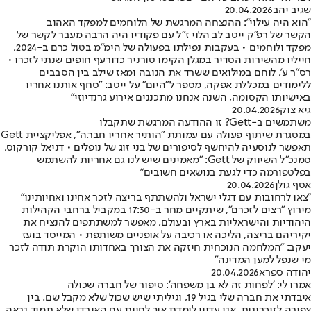
שגיב יהב
20.04.2026
"הוא היה עילוי": ההנצחה המרגשת של הלוחמים למפקד האהוב
הקשר של רפ"ק ייטב לב הלוי ז"ל עם פקודיו היה הרבה מעבר לקשר של
מפקד ולוחמים • בעקבות נפילתו בפעולה של הימ"מ בטול כרם ב-2024,
חייליו מהשירות הסדיר במגלן הקימו טורניר כדורעף חופים שנתי לזכרו •
רס"ר ע', לוחם במילואים ששרד את הנובה ומאז שילב בין הסבבים
ללימודים במכללת אפקה, מספר ל"היום" על ייטב: "סחף אותנו אחריו
באישיותו הקסומה, השנה אנחנו מתכננים אירוע גרנדיוזי"
גיא צוק
20.04.2026
משתמשים ב-Gett? זו ההודעה המרגשת שתקבלו
במסגרת שיתוף פעולה עם עמותת "הותיר אחריו חבר.ה", אפליקציית Gett
תאפשר לנוסעיה להיחשף לסיפורים של בני זוג של נופלים • דניאל קורקוס,
סמנכ"ל השיווק של Gett: "מאמינים שיש לנו גם אחריות להשתמש
בפלטפורמה כדי לגעת בנושאים חשובים"
אסף גולן
20.04.2026
"צאו לרחובות עם דגלי ישראל ולהשתתף בריצה לזכר אחינו ואחיותינו"
מירוץ "רצים לזכרם", שיתקיים מחר ב-17:30 במקביל ברחבי הקהילות
היהודיות והישראליות בארץ ובעולם, מאפשר למשתתפים להנציח את
יקיריהם בריצה, הליכה או רכיבה על אופניים משותפת • המייסד בועז
יעקב: "המלחמה הנוכחית חיזקה את הצורך באחדותו הוקרת תודה לזכר
מי שנפל למען המדינה"
יהודה ספרא
20.04.2026
אמרו לי: 'לפחות זה לא בן משפחה’: סיפור של חברה שכולה
איבדתי את חברה שלי בגיל 19, וגיליתי שיש שכול שלא מקבל שם. בין
צפירה לזיכרונות, אני עדיין לומדת איך לחיות עם האובדן שלא תמיד נראה