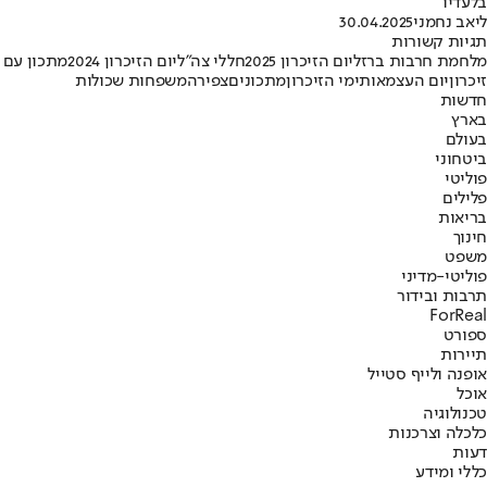
בלעדיו"
ליאב נחמני
30.04.2025
תגיות קשורות
מלחמת חרבות ברזל
יום הזיכרון 2025
חללי צה"ל
יום הזיכרון 2024
מתכון עם
זיכרון
יום העצמאות
ימי הזיכרון
מתכונים
צפירה
משפחות שכולות
חדשות
בארץ
בעולם
ביטחוני
פוליטי
פלילים
בריאות
חינוך
משפט
פוליטי-מדיני
תרבות ובידור
ForReal
ספורט
תיירות
אופנה ולייף סטייל
אוכל
טכנולוגיה
כלכלה וצרכנות
דעות
כללי ומידע