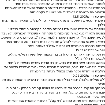
למחנה השמאל היהודי בבירת גרמניה, התבצרה בתוך בניין וועד
הסטודנטים הכללי • הסטודנטים דורשים מהוועד לפעול נגד אנטישמיות
ולהסיר את תמיכתם בפעולות אנטישמיות בקמפוסים
מערכת היום
12.11.2025
השגריר הקשיש חשף: כך גרמתי לנשיא קרטר להדליק חנוכייה בתוך הבית
הלבן
משלחת של בכירים מממשלת גרמניה ביקרה בקמפוס היהודי בברלין
ופגשה תלמידים, אנשי חינוך ומנהיגי הקהילה • השגריר האמריקני לשעבר
לענייני שואה ויו"ר מוזיאון השואה הלאומי בארה”ב, סטיוארט א. אייזנשטט,
חשף כי שכנע את קרטר להדליק חנוכייה בבית הלבן - מה שהיווה צעד
דרמטי בהכרה הפומבית של יהדות ארה"ב באותם ימים
מור שפייר
15.07.2025
מרגש: ילד יהודי מווינה גייס לרגל בר המצווה שלו עשרות אלפי שקלים
למשפחות חללי צה"ל
שמואל גליבוב צייר במו ידיו בכישרון רב סדרת ציורים בהשראת לוחמי
צה״ל, בני משפחת ביבס, ממלחמת חרבות ברזל • את הציורים הדפיס על
חולצות מיוחדות ומכר אותן במהלך חגיגת בר המצווה
מערכת היום
10.06.2025
"לא סמלית בלבד": יהודי ברלין מתרגשים מברית הערים התאומות עם תל
אביב
המהלך התקבל בברכה על ידי מנהיגים ואנשי קהילה בברלין • "זה היה
עבורנו יום יפה וגם מרגש", אמר רב העיר ברלין, הרב יהודה טייכטל
מור שפייר
14.05.2025
הרחק מהתופת: מחנה הנופש "המקולל" בהונגריה מארח אלפי נערים