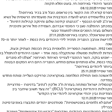
הנוער היהודי באירופה חי, בועט ומלא תקווה
מור שפייר
08.12.2025
הפרס קורא לו: מה הקשר בין טראמפ, נובל ורב בכיר באירופה?
הרב גולדשמידט הגיש לוועדה הנורבגית את מועמדותו הרשמית של נשיא
ארה"ב לפרס הנכסף • "הנהגתו קידמה שלום וחיזקה קהילות דתיות" •
במכתב ההמלצה טען כי הסכמי אברהם, העמידה מול איראן ותוכנית
השלום בעזה הופכים אותו למועמד טבעי
ניסן שטראוכלר, כתבנו באירופה
27.11.2025
לדרישת אורבן: הונגריה תחזיר לידי היהודים בית כנסת - לאחר יותר מ-70
שנה
מאז 1952, השתמשה הספרייה הלאומית בבית הכנסת העתיק וכעת,
הודות להחלטת ממשלה שהתקבלה בפה אחד - ישובו היהודים להתפלל בו
• יאנוש בוקה, השר ההונגרי לענייני האיחוד האירופי: "אצלנו לא סוגרים
בתי כנסת, אלא פותחים אותם מחדש, הונגריה היום היא המקום הבטוח
ביותר ליהודים באירופה"
מור שפייר
25.11.2025
לראשונה מאז תחילת המלחמה באוקראינה: פרויקט העלייה נפתח מחדש
במדינה
קונסוליה ישראל נפתחה בעזרת ח"כ אלקין ו"נתיב" בדניפרו • פדרציית
הקהילות היהודיות באוקראינה" (FJCU): "זה צעד חשוב שיחבר בין
המדינות ובין יהודי אוקראינה ליהודי ארץ הקודש"
מור שפייר
12.11.2025
"אתם לא נלחמים באנטישמיות": סטודנטים יהודים התבצרו באוניברסיטה
בברלין
קבוצת הסטודנטים היהודים, שנקראת "כיבוש נגד אנטישמיות" ושייכת