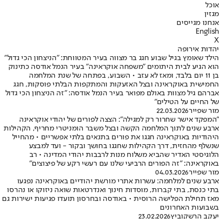
אוכל
מגזין
אנחנו מגייסים
English
X
יהדות אירופה
הילד שאומץ בגיל שבוע חגג בר מצווה בעיר המטווחת: "הניצחון הכי גדול"
הוא הגיע לבית היתומים "משפחה אוקראינה" בעיר הנמל אודסה כתינוק
בן 11 יום בלבד, ומאז לא עזב • השבוע, בפתחה של שנת המלחמה
החמישית באוקראינה ובצל האזעקות והמתקפות הבלתי פוסקות, חגג
אברהם גיל מצוות באולם מפואר בעיר הנמל אודסה: "זה הניצחון הכי גדול
של החיים על הטילים"
מור שפייר
22.03.2026
"המפקד אישר שחרור רק למגילה": הצצה לפורים של יהודי אוקראינה
ארבע שנים לתוך המלחמה הקשה ובצל משבר הומניטרי מחריף, הקהילות
היהודיות באוקראינה חגגו את פורים בתנאים בלתי אפשריים • מהחייל
שנשלף מהחזית, דרך הקהילות שחגגו בחושך ובקור - ועד למבצע
הלוגיסטי האדיר שהביא משלוח מנות לרבבות יהודי המדינה • רב
באוקראינה: "זה הפורים הרביעי שלנו עם רעשי רקע של פיצוצים"
מור שפייר
04.03.2026
ארבע שנים למלחמה: עשרות אתרי מורשת יהודיים באוקראינה נפגעו
בתי כנסת, בתי קברות, מוסדות חינוך ואנדרטאות שואה ניזוקו או נהרסו
מאז תחילת הפלישה הרוסית • באודסה ובחרסון תועדו פגיעות ישירות גם
בשבועות האחרונים
יעקב הרשקוביץ
23.02.2026