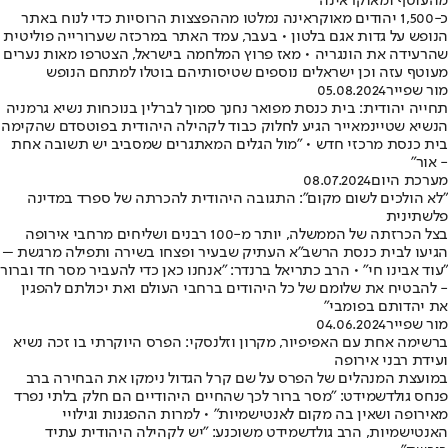
מהעוטף ומאוקראינה
כ-1,500 יהודים מאוקראינה נמלטו מההפצצות הרוסיות כדי לנוח באתר
הנופש על גדות אגם בלטון • בעבר, עמד האתר במרכזה שערורייה פוליטית
שהרעידה את הונגריה • מאז פרוץ המלחמה בישראל, הצטרפו מאות נערים
מעוטף עזה וכן ישראלים נוספים שטיסותיהם בוטלו למתחם הנופש
מור שפייר
05.08.2024
תחייה יהודית: בית כנסת מפואר נחנך סמוך לברלין בנוכחות נשיא גרמניה
הנשיא שטיינמאייר הגיע לחלוק כבוד לקהילה היהודית בפוטסדם שהקימה
בית כנסת מרכזי חדש • "מול הגלים המאתגרים שמסביב יש תשובה אחת
- אור"
מערכת היום
08.07.2024
"לא הולכים לשום מקום": התגובה היהודית להכרתה של ספרד במדינה
פלשתינית
בצל הכרזתה של הממשלה, יותר מ-100 רבנים ושליחים מרחבי אירופה
הגיעו לבית כנסת הרשב"א העתיק שבעיר ופצחו בשירה ותפילה מרגשת –
"עוד אבינו חי" • הרב כתריאל ברנדר: "אנחנו כאן כדי להעביר מסר חד וברור
- להבטיח את שלומם של כל היהודים ברחבי העולם ואת יכולתם להפגין
את יהדותם בפומבי"
מור שפייר
04.06.2024
ברשימה אחת עם האפיפיור, מקרון וזלנסקי: הפרס היוקרתי בו זכה נשיא
ועידת רבני אירופה
במועצת המנהלים של הפרס על שם קרל הגדול נימקו את הבחירה ברב
פנחס גולדשמידט: "מסר ברור לכך שהחיים היהודיים הם חלק בלתי נפרד
מאירופה ושאין בה מקום לאנטישמיות" • למרות ההפגנות וגילויי
האנטישמיות, הרב גולדשמידט משוכנע: "יש לקהילה היהודית עתיד