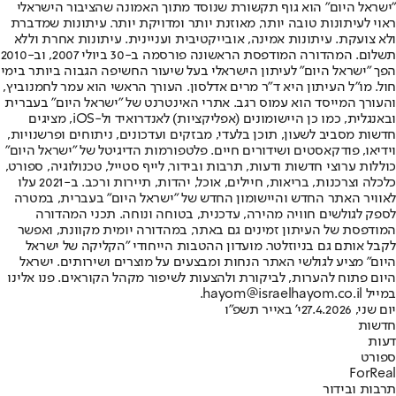
"ישראל היום" הוא גוף תקשורת שנוסד מתוך האמונה שהציבור הישראלי
ראוי לעיתונות טובה יותר, מאוזנת יותר ומדויקת יותר. עיתונות שמדברת
ולא צועקת. עיתונות אמינה, אובייקטיבית ועניינית. עיתונות אחרת וללא
תשלום. המהדורה המודפסת הראשונה פורסמה ב-30 ביולי 2007, וב-2010
הפך "ישראל היום" לעיתון הישראלי בעל שיעור החשיפה הגבוה ביותר בימי
חול. מו"ל העיתון היא ד"ר מרים אדלסון. העורך הראשי הוא עמר לחמנוביץ,
והעורך המייסד הוא עמוס רגב. אתרי האינטרנט של "ישראל היום" בעברית
ובאנגלית, כמו כן היישומונים (אפליקציות) לאנדרואיד ול-iOS, מציגים
חדשות מסביב לשעון, תוכן בלעדי, מבזקים ועדכונים, ניתוחים ופרשנויות,
וידיאו, פודקאסטים ושידורים חיים. פלטפורמות הדיגיטל של "ישראל היום"
כוללות ערוצי חדשות ודעות, תרבות ובידור, לייף סטייל, טכנולוגיה, ספורט,
כלכלה וצרכנות, בריאות, חיילים, אוכל, יהדות, תיירות ורכב. ב-2021 עלו
לאוויר האתר החדש והיישומון החדש של "ישראל היום" בעברית, במטרה
לספק לגולשים חוויה מהירה, עדכנית, בטוחה ונוחה. תכני המהדורה
המודפסת של העיתון זמינים גם באתר, במהדורה יומית מקוונת, ואפשר
לקבל אותם גם בניוזלטר. מועדון ההטבות הייחודי "הקליקה של ישראל
היום" מציע לגולשי האתר הנחות ומבצעים על מוצרים ושירותים. ישראל
היום פתוח להערות, לביקורת ולהצעות לשיפור מקהל הקוראים. פנו אלינו
במייל hayom@israelhayom.co.il.
יום שני, 27.4.2026
י' באייר תשפ"ו
חדשות
דעות
ספורט
ForReal
תרבות ובידור