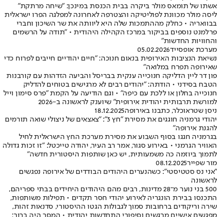
אשתו של תומאס מולר ביקרה בבית הכנסת במינכן: "שיחה מרתקת"
ליסה מולר מכוונת לפוליטיקה והצטרפה לאחרונה למפלגה הפרו ישראלית
בבוואריה • כחלק מההתמכות שלה היא ליוותה את שר השיכון וחברי
פרלמנט נוספים בביקור במרכז הקהילה היהודית • "תודה על הרשמים
והחוויות החדשות"
מערכת אופסייד
05.02.2026
נשיאת הנציבות האירופית בנאום חנוכה: "חיים יהודיים חייבים לפרוח כדי
שאירופה תפרח במלואה"
פון דר ליין הדליקה חנוכייה ענקית בבריסל והביעה הזדהות עם קורבנות
הטבח בסידני • הודתה: "יהודים רבים לא מרגישים בטוחים להדליק
חנוכייה בחלון או ללכת עם כיפה" • וגם הודיעה על הקמת "פרס סימון וייל
למורשת תרבותית יהודית אירופית" שיוענק לראשונה ב-2026
ניסן שטראוכלר, כתבנו באירופה
18.12.2025
יהודי גרמניה חוגגים את מסירת "חץ 3": "צאצאים של ניצולי שואה תורמים
להגנת אירופה"
בגרמניה חגגו בסוף השבוע את מסירת מערכת החץ הישראלית לחיל
האוויר הגרמני • באירוע סגור, אמר רב העיר, יהודה טייכטל: "זו זכות גדולה
לתמוך ביוזמה כה משמעותית, יש כאן שותפות היסטורית חדשה"
מור שפייר
08.12.2025
"אני נס סטטיסטי": כשהנערים היהודים הבודדים של אירופה נפגשים
לראשונה
500 בני נוער מ־28 מדינות, רבים מהם היהודים היחידים בבתי ספריהם,
התכנסו בבירת הונגריה לאירוע יהודי חסר תקדים • תפילות משותפות,
שירה וריקודים ברחובות סמוך לגבולות הגטו ההיסטורי, סדנאות זהות,
מפגשים אישיים מרגשים וסיפורי התחדשות יהודית • המסר היה ברור: