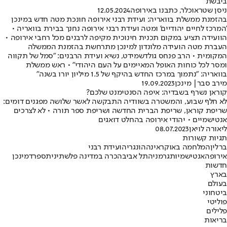
ביבשת"
ניסן שטראוכלר, כתבנו באירופה
12.05.2024
בהזמנת ממשלת בוואריה: ועידת רבני אירופה חונכת מטה חדש במינכן
'המרכז לחיים יהודיים' ומטה ועידת רבני אירופה נחנך בבירת בוואריה •
הוועידה תציע במקום תכנית חינוכית מקיפה לרבנים מכל רחבי אירופה •
העברת מטה הועידה מלונדון למינכן מתרחשת בהזמנת הממשלה
המקומית • הרב פנחס גולדשמידט, נשיא ועידת הרבנים: "סמל של תקווה
ומסר לכל כוחות האופל המאיימים על העם היהודי" • ראש ממשלת
בוואריה: "נתמוך במרכז החדש בהיקף של 1.5 מיליון יורו בשנה"
מירב סבר
| מינכן
19.09.2023
קוראן נשרף בשבדיה: איפה הסנטימנט שלכם?
לא חלף שבוע, והמשטרה בשוודיה התבקשה לאשר שלושה מפגנים דומים:
שריפת קוראן, שריפת הברית החדשה ושריפת ספר תורה • לא לצרכים
אנטישמיים • יהודי אירופה בהחלט דואגים
ליאורה לויאן
08.07.2023
תגיות קשורות
ברלין
המלחמה באוקראינה
הונגריה
ועידת רבני
אירופה
אנטישמיות
גרמניה
תל אביב
הכרה במדינה פלשתינית
ספרד
מינכן
חדשות
בארץ
בעולם
ביטחוני
פוליטי
פלילים
בריאות