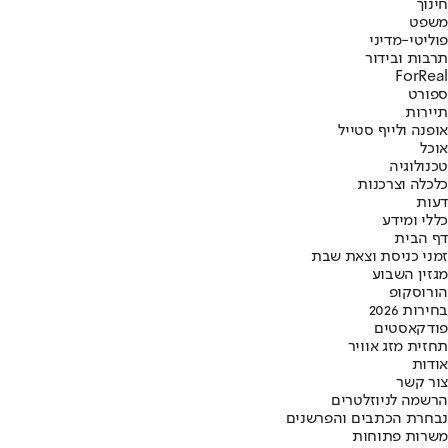
חינוך
משפט
פוליטי-מדיני
תרבות ובידור
ForReal
ספורט
תיירות
אופנה ולייף סטייל
אוכל
טכנולוגיה
כלכלה וצרכנות
דעות
כללי ומידע
דף הבית
זמני כניסת וצאת שבת
מגזין השבוע
הורוסקופ
בחירות 2026
פודקאסטים
תחזית מזג אוויר
אודות
צור קשר
הרשמה לניוזלטרים
נבחרת הכתבים והפרשנים
משרות פתוחות