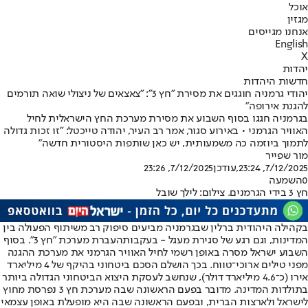
אוכל
מגזין
אנחנו מגייסים
English
X
יהדות
חדשות היהדות
יהודי גרמניה חוגגים את מסירת "חץ 3": "צאצאים של ניצולי שואה תורמים
להגנת אירופה"
בגרמניה חגגו בסוף השבוע את מסירת מערכת החץ הישראלית לחיל
האוויר הגרמני • באירוע סגור, אמר רב העיר, יהודה טייכטל: "זו זכות גדולה
לתמוך ביוזמה כה משמעותית, יש כאן שותפות היסטורית חדשה"
מור שפייר
7/12/2025, 23:24
,עודכן
7/12/2025, 23:26
0
השמעה
חץ 3 בידי הגרמנים. צילום: לילך שובל
בקהילה היהודית ברלין שבגרמניה מביעים סיפוק רב משיתוף הפעולה בין
המדינות, וגם רגע של סגירת מעגל - בעקבות
העברת מערכת "חץ 3"
. בסוף
השבוע ישראל מסרה באופן רשמי לחיל האוויר הגרמני את מערכת ההגנה
מפני טילים ארוכי־טווח. בכך הושלם הסכם ביטחוני בהיקף של 4 מיליארד
אירו (כ־4.6 מיליארד דולר), שנחשב לעסקת היצוא הביטחוני הגדולה ביותר
בתולדות המדינה. מדובר בפעם הראשונה שבה מערכת חץ 3 נפרסת מחוץ
לישראל ולארצות הברית, ובפעם הראשונה שבה היא מופעלת באופן עצמאי