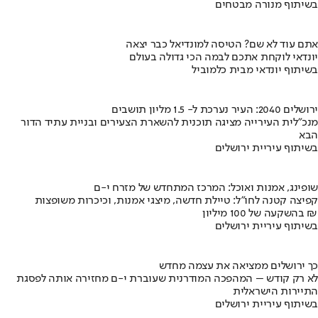
בשיתוף מנורה מבטחים
אתם עוד לא שם? הטיסה למונדיאל כבר יצאה
יונדאי לוקחת אתכם לבמה הכי גדולה בעולם
בשיתוף יונדאי מבית כלמוביל
ירושלים 2040: העיר נערכת ל- 1.5 מליון תושבים
מנכ"לית העירייה מציגה תוכנית להשארת הצעירים ובניית עתיד הדור
הבא
בשיתוף עיריית ירושלים
שופינג, אמנות ואוכל: המרכז המתחדש של מזרח י-ם
קפיצה קטנה לחו"ל: טיילת חדשה, מיצגי אמנות, וכיכרות משופצות
בהשקעה של 100 מיליון ₪
בשיתוף עיריית ירושלים
כך ירושלים ממציאה את עצמה מחדש
לא רק קודש – המהפכה המודרנית שעוברת י-ם מחזירה אותה לפסגת
התיירות הישראלית
בשיתוף עיריית ירושלים