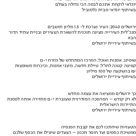
יונדאי לוקחת אתכם לבמה הכי גדולה בעולם
בשיתוף יונדאי מבית כלמוביל
ירושלים 2040: העיר נערכת ל- 1.5 מליון תושבים
מנכ"לית העירייה מציגה תוכנית להשארת הצעירים ובניית עתיד הדור
הבא
בשיתוף עיריית ירושלים
שופינג, אמנות ואוכל: המרכז המתחדש של מזרח י-ם
קפיצה קטנה לחו"ל: טיילת חדשה, מיצגי אמנות, וכיכרות משופצות
בהשקעה של 100 מיליון ₪
בשיתוף עיריית ירושלים
כך ירושלים ממציאה את עצמה מחדש
לא רק קודש – המהפכה המודרנית שעוברת י-ם מחזירה אותה לפסגת
התיירות הישראלית
בשיתוף עיריית ירושלים
הטעויות שיחתכו לכם את קצבת הפנסיה
ממשיכת כספים ועד חוסר תכנון – הצעדים שיצילו את הכסף שלכם