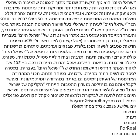
"ישראל היום" הוא גוף תקשורת שנוסד מתוך האמונה שהציבור הישראלי
ראוי לעיתונות טובה יותר, מאוזנת יותר ומדויקת יותר. עיתונות שמדברת
ולא צועקת. עיתונות אמינה, אובייקטיבית ועניינית. עיתונות אחרת וללא
תשלום. המהדורה המודפסת הראשונה פורסמה ב-30 ביולי 2007, וב-2010
הפך "ישראל היום" לעיתון הישראלי בעל שיעור החשיפה הגבוה ביותר בימי
חול. מו"ל העיתון היא ד"ר מרים אדלסון. העורך הראשי הוא עמר לחמנוביץ,
והעורך המייסד הוא עמוס רגב. אתרי האינטרנט של "ישראל היום" בעברית
ובאנגלית, כמו כן היישומונים (אפליקציות) לאנדרואיד ול-iOS, מציגים
חדשות מסביב לשעון, תוכן בלעדי, מבזקים ועדכונים, ניתוחים ופרשנויות,
וידיאו, פודקאסטים ושידורים חיים. פלטפורמות הדיגיטל של "ישראל היום"
כוללות ערוצי חדשות ודעות, תרבות ובידור, לייף סטייל, טכנולוגיה, ספורט,
כלכלה וצרכנות, בריאות, חיילים, אוכל, יהדות, תיירות ורכב. ב-2021 עלו
לאוויר האתר החדש והיישומון החדש של "ישראל היום" בעברית, במטרה
לספק לגולשים חוויה מהירה, עדכנית, בטוחה ונוחה. תכני המהדורה
המודפסת של העיתון זמינים גם באתר, במהדורה יומית מקוונת, ואפשר
לקבל אותם גם בניוזלטר. מועדון ההטבות הייחודי "הקליקה של ישראל
היום" מציע לגולשי האתר הנחות ומבצעים על מוצרים ושירותים. ישראל
היום פתוח להערות, לביקורת ולהצעות לשיפור מקהל הקוראים. פנו אלינו
במייל hayom@israelhayom.co.il.
יום שלישי, 2.6.2026
י"ז בסיון תשפ"ו
חדשות
דעות
ספורט
ForReal
תרבות ובידור