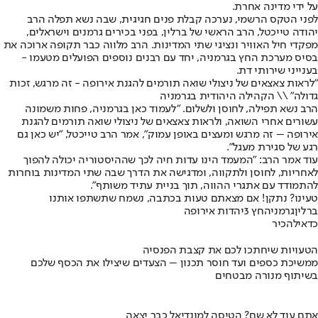
על ידי מדינה אחרת.
לפני הטקס הרשמי, נערכה קבלת פנים חגיגית, שבה נשא תפלה הרב
יהודה טייכטל, הרב הראשי של ברלין, בפני בכירים גרמנים וישראלים,
מפקדי חיל האוויר ונציגי שתי המדינות. הרב מלווה כבר תקופה ארוכה את
בסיס מערכת החץ בגרמניה, יחד עם רבנים נוספים הפועלים מטעמו -
בענייני שירותי דת.
"לראות צאצאים של ניצולי שואה תורמים להגנת אירופה - זה מרגש, זכות
גדולה" \\ הקהילה היהודית בגרמניה
הרב נשא תפילה, לחוסן ולשלום. "לעמוד כאן בגרמניה, פחות משמונה
עשורים אחרי השואה, ולראות צאצאים של ניצולי שואה תורמים להגנת
אירופה – זה מרגש ומעצים באופן עמוק", אמר הרב טייכטל, "יש כאן גם
רגע של סגירת מעגל".
עוד אמר הרב: "המעמד הינו עדות חיה לכך שההיסטוריה יכולה להפוך
לאחריות, לחוסן ולתקווה, ומדגישה את הדרך שבה שתי המדינות בוחרות
להתמודד עם אתגרי ההווה, תוך בניית עתיד משותף".
טעינו? נתקן! אם מצאתם טעות בכתבה, נשמח שתשתפו אותנו
ברלין
גרמניה
חץ 3
יהדות אירופה
כדאי
להכיר
הטעויות שיחתכו לכם את קצבת הפנסיה
ממשיכת כספים ועד חוסר תכנון – הצעדים שיצילו את הכסף שלכם
בשיתוף מנורה מבטחים
אתם עוד לא שם? הטיסה למונדיאל כבר יצאה