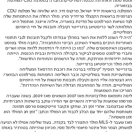
ומפורסמת ו
לאחרונה נכנסה לפוליטיקה
כחברה במפלגת CSU השולטת
בבוואריה.
המפלגה בראשות ידיד ישראל, מרקוס זדר, היא שלוחה של מפלגת CDU
הגרמנית בראשות הקנצלר פרידריך מרץ. מולר החלה את ההתמחות שלה
לצד נשיאת הפרלמנט של מדינת בוואריה, אילזה אייגנר, ואתמול היא
התלוותה לשר כריסטיאן ברנרייטר וקיבלה תובנות על חיי היומיום
הפוליטיים.
"היה לי העונג ללוות את השר במהלך עבודתו ולקבל תובנות לגבי תחומי
האחריות הרבים במשרד השיכון, הבינוי והתחבורה", כתבה מולר בפוסט
בחשבון האינסטגרם שלה. "כמו כן הייתה לי הזדמנות ללוות אותו ושרים
וחברי פרלמנט נוספים לביקור בקהילה היהודית ובבית הכנסת. הייתה
שיחה ידידותית ומרתקת, תודה על הרשמים והחוויות החדשות".
ליסה מולר וכריסטיאן ברנרייטר,
ברנרייטר הוסיף: "קיבלתי בברכה את רוכבת הדרסאז' המצליחה
שמתעניינת מאוד בפוליטיקה וכבר השלימה התמחות בפרלמנט הבווארי.
היא הצטרפה אליי היום וקיבלה תובנות מרגשות על חיי היומיום
הפוליטיים. תודה על המחויבות הגדולה ועל השיחות הנהדרות".
הפריכו את השמועות
ליסה ותומאס מולר
בזוגיות מאז 2007 ונשואים מאז 2009. בשנה שעברה
פורסמו שמועות על פרידה והשניים אף הסירו עוקב ברשתות החברתיות,
אלא שבדצמבר, אחרי זמן רב, שחקן ונקובר ווייטקאפס פרסם תמונה
משותפת שלהם יחד עם הכלב לכבוד חג המולד וכתב: "זמן חג המולד הוא
זמן משפחה".
מאז שעבר ל-MLS מולר התגורר לבד בקנדה, בעוד שליסה אפילו לא הגיעה
למשחק הגמר מול אינטר מיאמי וליונל מסי, מכיוון שהייתה בטורניר באותו