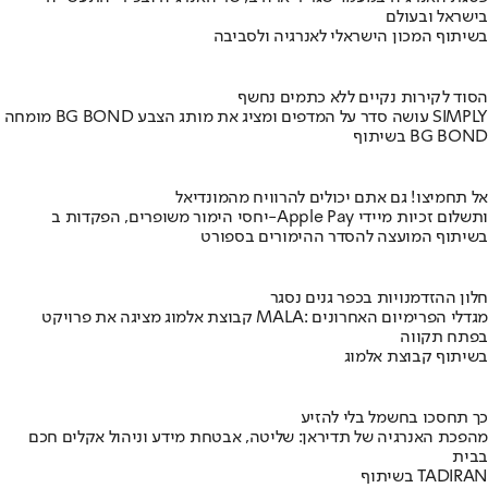
בישראל ובעולם
בשיתוף המכון הישראלי לאנרגיה ולסביבה
הסוד לקירות נקיים ללא כתמים נחשף
מומחה BG BOND עושה סדר על המדפים ומציג את מותג הצבע SIMPLY
בשיתוף BG BOND
אל תחמיצו! גם אתם יכולים להרוויח מהמונדיאל
יחסי הימור משופרים, הפקדות ב-Apple Pay ותשלום זכיות מיידי
בשיתוף המועצה להסדר ההימורים בספורט
חלון ההזדמנויות בכפר גנים נסגר
קבוצת אלמוג מציגה את פרויקט MALA: מגדלי הפרימיום האחרונים
בפתח תקווה
בשיתוף קבוצת אלמוג
כך תחסכו בחשמל בלי להזיע
מהפכת האנרגיה של תדיראן: שליטה, אבטחת מידע וניהול אקלים חכם
בבית
בשיתוף TADIRAN