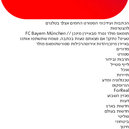
הכתבות ועידכוני הספורט החמים אצלך בטלגרם
להצטרפות
תומאס מולר נפרד מבאיירן מינכן // FC Bayern München
טעינו? נתקן! אם מצאתם טעות בכתבה, נשמח שתשתפו אותנו
באיירן מינכן
יהדות אירופה
רכילות ספורט
תומאס מולר
מדורים
ספורט
תרבות ובידור
לייף סטייל
אוכל
תיירות
טכנולוגיה ומדע
הורוסקופ
ForReal
מגזין השבוע
דעות
חדשות בארץ
חדשות בעולם
פוליטי
ביטחוני
חינוך