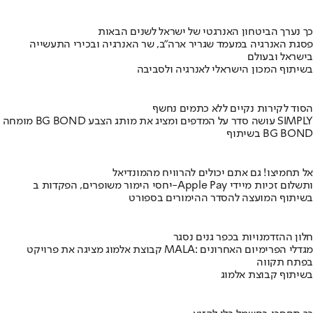
כך נערך הביטחון האנרגטי של ישראל לשנים הבאות
פסגת האנרגיה במעמד שגריר ארה"ב, שר האנרגיה ובכירי התעשייה
בישראל ובעולם
בשיתוף המכון הישראלי לאנרגיה ולסביבה
הסוד לקירות נקיים ללא כתמים נחשף
מומחה BG BOND עושה סדר על המדפים ומציג את מותג הצבע SIMPLY
בשיתוף BG BOND
אל תחמיצו! גם אתם יכולים להרוויח מהמונדיאל
יחסי הימור משופרים, הפקדות ב-Apple Pay ותשלום זכיות מיידי
בשיתוף המועצה להסדר ההימורים בספורט
חלון ההזדמנויות בכפר גנים נסגר
קבוצת אלמוג מציגה את פרויקט MALA: מגדלי הפרימיום האחרונים
בפתח תקווה
בשיתוף קבוצת אלמוג