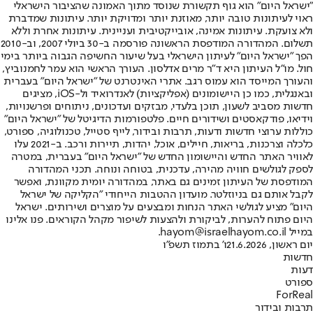
"ישראל היום" הוא גוף תקשורת שנוסד מתוך האמונה שהציבור הישראלי
ראוי לעיתונות טובה יותר, מאוזנת יותר ומדויקת יותר. עיתונות שמדברת
ולא צועקת. עיתונות אמינה, אובייקטיבית ועניינית. עיתונות אחרת וללא
תשלום. המהדורה המודפסת הראשונה פורסמה ב-30 ביולי 2007, וב-2010
הפך "ישראל היום" לעיתון הישראלי בעל שיעור החשיפה הגבוה ביותר בימי
חול. מו"ל העיתון היא ד"ר מרים אדלסון. העורך הראשי הוא עמר לחמנוביץ,
והעורך המייסד הוא עמוס רגב. אתרי האינטרנט של "ישראל היום" בעברית
ובאנגלית, כמו כן היישומונים (אפליקציות) לאנדרואיד ול-iOS, מציגים
חדשות מסביב לשעון, תוכן בלעדי, מבזקים ועדכונים, ניתוחים ופרשנויות,
וידיאו, פודקאסטים ושידורים חיים. פלטפורמות הדיגיטל של "ישראל היום"
כוללות ערוצי חדשות ודעות, תרבות ובידור, לייף סטייל, טכנולוגיה, ספורט,
כלכלה וצרכנות, בריאות, חיילים, אוכל, יהדות, תיירות ורכב. ב-2021 עלו
לאוויר האתר החדש והיישומון החדש של "ישראל היום" בעברית, במטרה
לספק לגולשים חוויה מהירה, עדכנית, בטוחה ונוחה. תכני המהדורה
המודפסת של העיתון זמינים גם באתר, במהדורה יומית מקוונת, ואפשר
לקבל אותם גם בניוזלטר. מועדון ההטבות הייחודי "הקליקה של ישראל
היום" מציע לגולשי האתר הנחות ומבצעים על מוצרים ושירותים. ישראל
היום פתוח להערות, לביקורת ולהצעות לשיפור מקהל הקוראים. פנו אלינו
במייל hayom@israelhayom.co.il.
יום ראשון, 21.6.2026
ו' בתמוז תשפ"ו
חדשות
דעות
ספורט
ForReal
תרבות ובידור