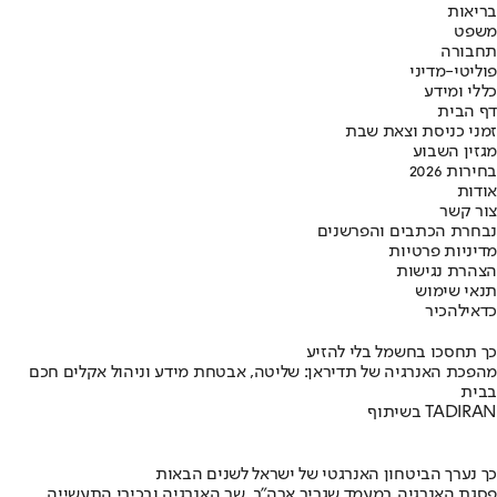
בריאות
משפט
תחבורה
פוליטי-מדיני
כללי ומידע
דף הבית
זמני כניסת וצאת שבת
מגזין השבוע
בחירות 2026
אודות
צור קשר
נבחרת הכתבים והפרשנים
מדיניות פרטיות
הצהרת נגישות
תנאי שימוש
כדאי
להכיר
כך תחסכו בחשמל בלי להזיע
מהפכת האנרגיה של תדיראן: שליטה, אבטחת מידע וניהול אקלים חכם
בבית
בשיתוף TADIRAN
כך נערך הביטחון האנרגטי של ישראל לשנים הבאות
פסגת האנרגיה במעמד שגריר ארה"ב, שר האנרגיה ובכירי התעשייה