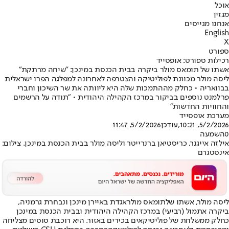
אוכל
מגזין
אנחנו מגייסים
English
X
ספורט
רכילות ספורט: אופסייד
אשתו של תומאס מולר ביקרה בבית הכנסת במינכן: "שיחה מרתקת"
ליסה מולר מכוונת לפוליטיקה והצטרפה לאחרונה למפלגה הפרו ישראלית
בבוואריה • כחלק מההתמכות שלה היא ליוותה את שר השיכון וחברי
פרלמנט נוספים בביקור במרכז הקהילה היהודית • "תודה על הרשמים
והחוויות החדשות"
מערכת אופסייד
5/2/2026, 10:21
,עודכן
5/2/2026, 11:47
0
השמעה
אילזה אייגנר, כריסטיאן ברנרייטר וליסה מולר בבית הכנסת במינכן. צילום:
אינסטגרם
ליסה מולר, אשתו של
תומאס מולר
אגדת באיירן מינכן ונבחרת גרמניה,
ביקרה אתמול (רביעי) במרכז הקהילה היהודית ובבית הכנסת במינכן
כחלק ממשלחת של פוליטיקאים בכירים באזור. היא רוכבת סוסים מצליחה