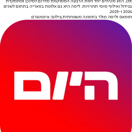
זמן. הזוג מנהלים יחד חוות הרבעה הממוקמת מדרום למינכן ומתמקדת
בגידול ואילוף סוסי תחרויות. ליסה היא גם אלופת בוואריה בתחום לשנים
2024 ו-2025.
תומאס וליסה מולר בתמונה משפחתית,צילום: אינסטגרם