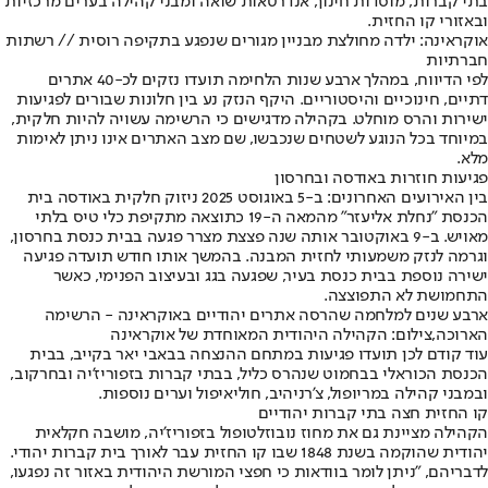
בתי קברות, מוסדות חינוך, אנדרטאות שואה ומבני קהילה בערים מרכזיות
ובאזורי קו החזית.
אוקראינה: ילדה מחולצת מבניין מגורים שנפגע בתקיפה רוסית // רשתות
חברתיות
לפי הדיווח, במהלך ארבע שנות הלחימה תועדו נזקים לכ-40 אתרים
דתיים, חינוכיים והיסטוריים. היקף הנזק נע בין חלונות שבורים לפגיעות
ישירות והרס מוחלט. בקהילה מדגישים כי הרשימה עשויה להיות חלקית,
במיוחד בכל הנוגע לשטחים שנכבשו, שם מצב האתרים אינו ניתן לאימות
מלא.
פגיעות חוזרות באודסה ובחרסון
בין האירועים האחרונים: ב-5 באוגוסט 2025 ניזוק חלקית באודסה בית
הכנסת "נחלת אליעזר" מהמאה ה-19 כתוצאה מתקיפת כלי טיס בלתי
מאויש. ב-9 באוקטובר אותה שנה פצצת מצרר פגעה בבית כנסת בחרסון,
וגרמה לנזק משמעותי לחזית המבנה. בהמשך אותו חודש תועדה פגיעה
ישירה נוספת בבית כנסת בעיר, שפגעה בגג ובעיצוב הפנימי, כאשר
התחמושת לא התפוצצה.
ארבע שנים למלחמה שהרסה אתרים יהודיים באוקראינה - הרשימה
הארוכה,צילום: הקהילה היהודית המאוחדת של אוקראינה
עוד קודם לכן תועדו פגיעות במתחם ההנצחה בבאבי יאר בקייב, בבית
הכנסת הכוראלי בבחמוט שנהרס כליל, בבתי קברות בזפוריז'יה ובחרקוב,
ובמבני קהילה במריופול, צ'רניהיב, חוליאיפול וערים נוספות.
קו החזית חצה בתי קברות יהודיים
הקהילה מציינת גם את מחוז נובוזלטופול בזפוריז'יה, מושבה חקלאית
יהודית שהוקמה בשנת 1848 שבו קו החזית עבר לאורך בית קברות יהודי.
לדבריהם, "ניתן לומר בוודאות כי חפצי המורשת היהודית באזור זה נפגעו,