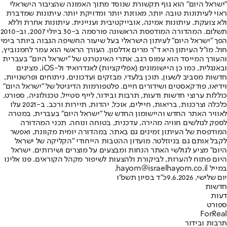
"ישראל היום" הוא גוף תקשורת שנוסד מתוך האמונה שהציבור הישראלי
ראוי לעיתונות טובה יותר, מאוזנת יותר ומדויקת יותר. עיתונות שמדברת
ולא צועקת. עיתונות אמינה, אובייקטיבית ועניינית. עיתונות אחרת וללא
תשלום. המהדורה המודפסת הראשונה פורסמה ב-30 ביולי 2007, וב-2010
הפך "ישראל היום" לעיתון הישראלי בעל שיעור החשיפה הגבוה ביותר בימי
חול. מו"ל העיתון היא ד"ר מרים אדלסון. העורך הראשי הוא עמר לחמנוביץ,
והעורך המייסד הוא עמוס רגב. אתרי האינטרנט של "ישראל היום" בעברית
ובאנגלית, כמו כן היישומונים (אפליקציות) לאנדרואיד ול-iOS, מציגים
חדשות מסביב לשעון, תוכן בלעדי, מבזקים ועדכונים, ניתוחים ופרשנויות,
וידיאו, פודקאסטים ושידורים חיים. פלטפורמות הדיגיטל של "ישראל היום"
כוללות ערוצי חדשות ודעות, תרבות ובידור, לייף סטייל, טכנולוגיה, ספורט,
כלכלה וצרכנות, בריאות, חיילים, אוכל, יהדות, תיירות ורכב. ב-2021 עלו
לאוויר האתר החדש והיישומון החדש של "ישראל היום" בעברית, במטרה
לספק לגולשים חוויה מהירה, עדכנית, בטוחה ונוחה. תכני המהדורה
המודפסת של העיתון זמינים גם באתר, במהדורה יומית מקוונת, ואפשר
לקבל אותם גם בניוזלטר. מועדון ההטבות הייחודי "הקליקה של ישראל
היום" מציע לגולשי האתר הנחות ומבצעים על מוצרים ושירותים. ישראל
היום פתוח להערות, לביקורת ולהצעות לשיפור מקהל הקוראים. פנו אלינו
במייל hayom@israelhayom.co.il.
יום שלישי, 9.6.2026
כ"ד בסיון תשפ"ו
חדשות
דעות
ספורט
ForReal
תרבות ובידור