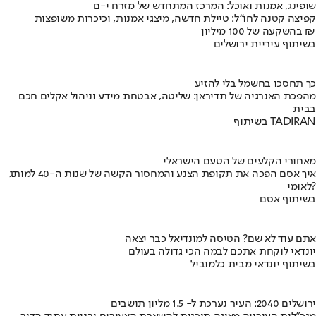
שופינג, אמנות ואוכל: המרכז המתחדש של מזרח י-ם
קפיצה קטנה לחו"ל: טיילת חדשה, מיצגי אמנות, וכיכרות משופצות
בהשקעה של 100 מיליון ₪
בשיתוף עיריית ירושלים
כך תחסכו בחשמל בלי להזיע
מהפכת האנרגיה של תדיראן: שליטה, אבטחת מידע וניהול אקלים חכם
בבית
בשיתוף TADIRAN
מאחורי הקלעים של הטעם הישראלי
איך אסם הפכה את תקופת הצנע והמחסור הקשה של שנות ה-40 למותג
לאומי?
בשיתוף אסם
אתם עוד לא שם? הטיסה למונדיאל כבר יצאה
יונדאי לוקחת אתכם לבמה הכי גדולה בעולם
בשיתוף יונדאי מבית כלמוביל
ירושלים 2040: העיר נערכת ל- 1.5 מליון תושבים