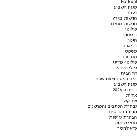
ForReal
מגזין השבוע
דעות
חדשות בארץ
חדשות בעולם
פוליטי
ביטחוני
חינוך
בריאות
משפט
תחבורה
פוליטי-מדיני
כללי ומידע
דף הבית
זמני כניסת וצאת שבת
מגזין השבוע
בחירות 2026
אודות
צור קשר
נבחרת הכתבים והפרשנים
מדיניות פרטיות
הצהרת נגישות
תנאי שימוש
כדאי
להכיר