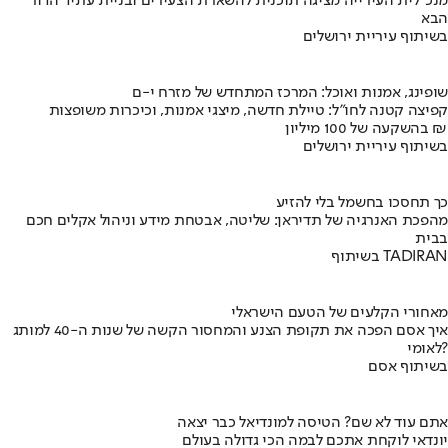
מנכ"לית העירייה מציגה תוכנית להשארת הצעירים ובניית עתיד הדור
הבא
בשיתוף עיריית ירושלים
שופינג, אמנות ואוכל: המרכז המתחדש של מזרח י-ם
קפיצה קטנה לחו"ל: טיילת חדשה, מיצגי אמנות, וכיכרות משופצות
בהשקעה של 100 מיליון ₪
בשיתוף עיריית ירושלים
כך תחסכו בחשמל בלי להזיע
מהפכת האנרגיה של תדיראן: שליטה, אבטחת מידע וניהול אקלים חכם
בבית
בשיתוף TADIRAN
מאחורי הקלעים של הטעם הישראלי
איך אסם הפכה את תקופת הצנע והמחסור הקשה של שנות ה-40 למותג
לאומי?
בשיתוף אסם
אתם עוד לא שם? הטיסה למונדיאל כבר יצאה
יונדאי לוקחת אתכם לבמה הכי גדולה בעולם