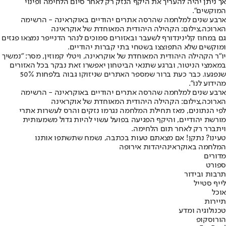
אך ניתן יהיה להעריך את היקף הנזק רק לאחר סיום הלחימה ופינוי
המוקשים".
ארבע שנים למלחמה שהרסה אתרים יהודיים באוקראינה - הרשימה
הארוכה,צילום: הקהילה היהודית המאוחדת של אוקראינה
גם במחוז קלינינדורף לשעבר ובאזורים סמוכים לנהר הדנייפר נמצאו פגזים
ומוקשים שלא התפוצצו בשטחי בתי קברות יהודיים.
יו"ר הקהילה היהודית המאוחדת של אוקראינה, ויטלי קמוזין, מסר: "נמשיך
במאמצי הניטור, וברגע שתנאי הביטחון יאפשרו זאת נבקר בכל האזורים
שנפגעו. כבר כעת ברור שמספר האתרים שניזוקו גבוה בלפחות 50%
מהידוע לנו".
ארבע שנים למלחמה שהרסה אתרים יהודיים באוקראינה - הרשימה
הארוכה,צילום: הקהילה היהודית המאוחדת של אוקראינה
לפי הנתונים, מאז תחילת המלחמה נגרמו נזקים והרס לעשרות אתרי
מורשת יהודיים, והיקף הפגיעה בפועל עשוי להיות גדול משמעותית
ויתברר רק לאחר תום הלחימה.
טעינו? נתקן! אם מצאתם טעות בכתבה, נשמח שתשתפו אותנו
המלחמה באוקראינה
יהדות אירופה
מדורים
ספורט
תרבות ובידור
לייף סטייל
אוכל
תיירות
טכנולוגיה ומדע
הורוסקופ