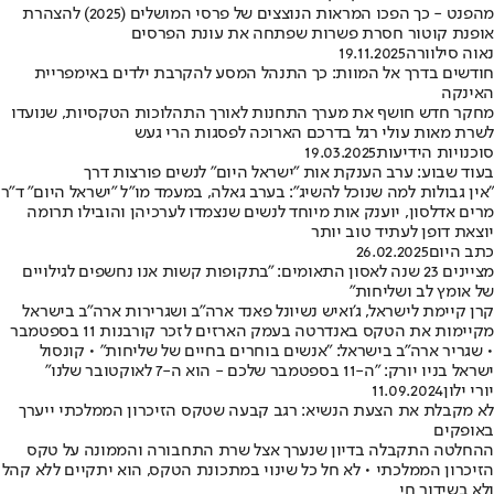
מהפנט - כך הפכו המראות הנוצצים של פרסי המושלים (2025) להצהרת
אופנת קוטור חסרת פשרות שפתחה את עונת הפרסים
נאוה סילוורה
19.11.2025
חודשים בדרך אל המוות: כך התנהל המסע להקרבת ילדים באימפריית
האינקה
מחקר חדש חושף את מערך התחנות לאורך התהלוכות הטקסיות, שנועדו
לשרת מאות עולי רגל בדרכם הארוכה לפסגות הרי געש
סוכנויות הידיעות
19.03.2025
בעוד שבוע: ערב הענקת אות "ישראל היום" לנשים פורצות דרך
"אין גבולות למה שנוכל להשיג": בערב גאלה, במעמד מו"ל "ישראל היום" ד"ר
מרים אדלסון, יוענק אות מיוחד לנשים שנצמדו לערכיהן והובילו תרומה
יוצאת דופן לעתיד טוב יותר
כתב היום
26.02.2025
מציינים 23 שנה לאסון התאומים: "בתקופות קשות אנו נחשפים לגילויים
של אומץ לב ושליחות"
קרן קיימת לישראל, ג'ואיש נשיונל פאנד ארה"ב ושגרירות ארה"ב בישראל
מקיימות את הטקס באנדרטה בעמק הארזים לזכר קורבנות 11 בספטמבר
• שגריר ארה"ב בישראל: "אנשים בוחרים בחיים של שליחות" • קונסול
ישראל בניו יורק: "ה-11 בספטמבר שלכם - הוא ה-7 לאוקטובר שלנו"
יורי ילון
11.09.2024
לא מקבלת את הצעת הנשיא: רגב קבעה שטקס הזיכרון הממלכתי ייערך
באופקים
ההחלטה התקבלה בדיון שנערך אצל שרת התחבורה והממונה על טקס
הזיכרון הממלכתי • לא חל כל שינוי במתכונת הטקס, הוא יתקיים ללא קהל
ולא בשידור חי