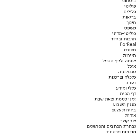
ביטחוני
פוליטי
פלילים
בריאות
חינוך
משפט
פוליטי-מדיני
תרבות ובידור
ForReal
ספורט
תיירות
אופנה ולייף סטייל
אוכל
טכנולוגיה
כלכלה וצרכנות
דעות
כללי ומידע
דף הבית
זמני כניסת וצאת שבת
מגזין השבוע
בחירות 2026
אודות
צור קשר
נבחרת הכתבים והפרשנים
מדיניות פרטיות