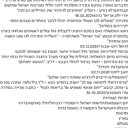
על רקע החלטת בית הדין בהאג, רה"מ התייחס לשיחתו עם נשיא ארה"ב •
הדברים נאמרו בטקס אזכרה ממלכתי לזכר חללי מערכות ישראל שמקום
קבורתם לא נודע • ריבלין: "מחויבים להחזיר את החיילים הביתה"
יורי ילון
,
אריאל כהנא
18.02.2021
נתניהו: "פועלים לכך שעולי אתיופיה יוכלו לבקר באתרים שבהם נספו
יקיריהם בסודאן"
ראש הממשלה נאם בטקס החגיגי לקבלת 316 עולים ראשונים שנחתו בארץ
במסגרת מבצע "צור ישראל" מאתיופיה • "העלייה מזכירה לנו שצו השעה
הוא אחדות"
דניאל רוט-אבנרי
03.12.2020
בניגוד למדיניות: מפקד חיל האוויר אישר הגעת בני משפחה לטקס
באירוע סיום ההשלמה החילית של קציני מערך ההגנה האווירית נכחו יותר
מ-60 אזרחים - וזאת בניגוד לנהלי הצבא • דו"צ: "הנושא יתוחקר
והפקודות יחודדו"
יואב לימור
02.11.2020
"המטופלים חייבים להרגיש שאתה רואה אותם"
"פרס דניאלי לרפואה עם לב" יוענק בחודש הבא • ד"ר גיל גלעד, שזכה בפרס
ב-2016, קובע: "יחס אנושי משפיע על בריאות הגוף" • כתבה שנייה בסדרה
עדי חשמונאי
30.10.2020
תגיות קשורות
יום העצמאות
חדשות ישראל היום
מירי רגב
הוליווד
7 באוקטובר
הר
הרצל
איראן
ישראל היום
שירה האס
גל גדות
חדשות
בארץ
בעולם