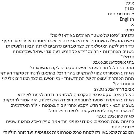
אוכל
מגזין
אנחנו מגייסים
English
X
טקס
נתניהו: "סופו של משטר האימים באיראן ליפול"
ראש הממשלה השתתף באירוע הפרידה מראש המוסד והעביר מסר תקיף
נגד הרפוליקה האיסלאמית, לצד שבחים נרחבים לארגון הביון ולפעילותו
בשנים האחרונות • רה"מ: "יידע כל חורש רעה נגד ישראל שמזימותיו
ייכשלו"
ביני אשכנזי
02.06.2026
מתכוננים לכל תרחיש: מי יופיע בטקס הדלקת המשואות?
האירוע המסורתי צפוי להתקיים בהר הרצל בהתאם להנחיות פיקוד העורף
תחת הכותרת "עוצמות של התחדשות" • מי יופיעו בו לצד המנחים מלי לוי
ורותם כהן?
אביב דרורי
29.03.2026
בגלל המצב: טקס פרסי האקדמיה לטלוויזיה נדחה למועד לא ידוע
האירוע היוקרתי שנועד לחגוג את היצירה הישראלית, היה אמור להתקיים
בשבוע הבא • מועד חדש ייקבע אחרי יום העצמאות • יו"ר האקדמיה:
"נושאים תקווה לימים שקטים ולסיום המלחמה"
מאיה כהן
12.03.2026
פתיחת עונת הפרסים: מסידני סוויני ועד אניה טיילור-ג'וי, מראות שטיח
אדום לוהטים
הכוכבות שלא באו רק לקחת פרס: מפרחוניות אנונימית ועד זוהר הוליוודי