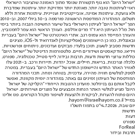
"ישראל היום" הוא גוף תקשורת שנוסד מתוך האמונה שהציבור הישראלי
ראוי לעיתונות טובה יותר, מאוזנת יותר ומדויקת יותר. עיתונות שמדברת
ולא צועקת. עיתונות אמינה, אובייקטיבית ועניינית. עיתונות אחרת וללא
תשלום. המהדורה המודפסת הראשונה פורסמה ב-30 ביולי 2007, וב-2010
הפך "ישראל היום" לעיתון הישראלי בעל שיעור החשיפה הגבוה ביותר בימי
חול. מו"ל העיתון היא ד"ר מרים אדלסון. העורך הראשי הוא עמר לחמנוביץ,
והעורך המייסד הוא עמוס רגב. אתרי האינטרנט של "ישראל היום" בעברית
ובאנגלית, כמו כן היישומונים (אפליקציות) לאנדרואיד ול-iOS, מציגים
חדשות מסביב לשעון, תוכן בלעדי, מבזקים ועדכונים, ניתוחים ופרשנויות,
וידיאו, פודקאסטים ושידורים חיים. פלטפורמות הדיגיטל של "ישראל היום"
כוללות ערוצי חדשות ודעות, תרבות ובידור, לייף סטייל, טכנולוגיה, ספורט,
כלכלה וצרכנות, בריאות, חיילים, אוכל, יהדות, תיירות ורכב. ב-2021 עלו
לאוויר האתר החדש והיישומון החדש של "ישראל היום" בעברית, במטרה
לספק לגולשים חוויה מהירה, עדכנית, בטוחה ונוחה. תכני המהדורה
המודפסת של העיתון זמינים גם באתר, במהדורה יומית מקוונת, ואפשר
לקבל אותם גם בניוזלטר. מועדון ההטבות הייחודי "הקליקה של ישראל
היום" מציע לגולשי האתר הנחות ומבצעים על מוצרים ושירותים. ישראל
היום פתוח להערות, לביקורת ולהצעות לשיפור מקהל הקוראים. פנו אלינו
במייל hayom@israelhayom.co.il.
יום שבת, 4.7.2026
י"ט בתמוז תשפ"ו
חדשות
דעות
ספורט
ForReal
תרבות ובידור