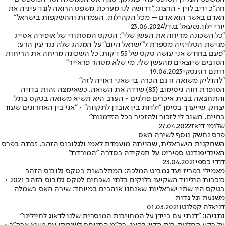
חה"כ יריב לוין • הרצוג: "דרושה לנו מערכת משפט הרואה לנגד עיניה את
האדם באשר הוא אדם – מכל הקהילות, העמדות וההשקפות בישראל"
יורי ילון
,
נטעאל בנדל
23.06.2024
"כל השכונה מריחה את העשן שלי": הטקס המסתורי של אופירה אסייג
מגישת הטלויזיה מספרת ל"ישראל היום" על המנהג שלה נגד עין הרע:
"פעם בחודש אני עושה טקס של 55 דקות, כל השכונה מריחה את הריחות
הטובים שיוצאים מהעשן שלי. מי שלא מטהר פראייר"
רותם רוזנסקי
19.06.2023
"להדליק משואה זו גם הכרה בי שאני ראויה לזה"
הסופרת חוה ניסימוב (83) שרדה את השואה, כשאימצה זהות בדויה
והתחבאה בבית איכרים פולנים • הערב היא תשיא משואה בטקס בתל
יצחק, שייערך בסימן "ילדות בין אובדן לתקווה" • "אני בין האחרונים שעוד
בחיים, חשוב לי לזכור ולהזכיר בכל הזדמנות"
שלומי דיאז
27.04.2022
פרס נחשק נוסף לשירה האס
השחקנית הישראלית, שהייתה מועמדת לאמי ולגלובוס הזהב, זכתה בפרס
האינדיפנדנט ספיריט על תפקידה בסדרה "המורדת"
דודי כספי
23.04.2021
מאמילי בפריז ועד גמביט המלכה: המתלבשות בטקס גלובוס הזהב
כוכבות הוליווד השקיעו בלוקים בלתי נשכחים לטקס גלובוס הזהב 2021 •
בטקס היו שתי ישראליות שאנחנו אוהבים במיוחד: שירה האס בשמלה
משגעת וגל גדות
דניאלה קפלוטו
01.03.2021
נתניהו: "דנתי עם ביידן על המחויבות המוסרית שלנו לדאוג לחיילינו"