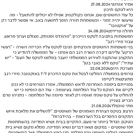
אמיר אטינגר
27.08.2024
היא לטקס תיכון
כל עוד החטופים שם, אנחנו כקולקטיב אפילו לא יכולים להתאבל • מה
שיעשו יהיה זמני • וכששמחת תורה הופך לתשעה באב, אי אפשר לדבר רק
על "אוקטובר"
תהלה פרידמן
24.08.2024
המשפחות בתגובה לטקס הזיכרון: "מהונדס ומנותק, מצולם וערוך מראש,
עבור מירי רגב"
בני משפחות החטופים והנרצחים הגיבו לטקס עליו הכריזה השרה • "רעשי
הרקע״ עליהם דיברה השרה רגב הם אנחנו - על הממשלה להודיע כי
התקציב שהוקצה לאירוע הממשלתי יועבר במלואו לטקס של העם" • "יש
עתיד": "טקס ללא כאבי בטן"
מערכת היום
22.08.2024
גורמים בממשלה המליצו לבטל את טקס הזיכרון ל-7 באוקטובר, מירי רגב
מתעקשת לקיימו
בפנייתם ביממה האחרונה לראש הממשלה, אמרו הגורמים כי לא נכון
לקיים את הטקס כל עוד המלחמה בעיצומה • עוד הם הוסיפו כי יש
להחליט על טקס שנתי ואופיו רק לאחר סיומה של המלחמה • נתניהו טרם
הכריע בעניין
מתי טוכפלד
21.08.2024
הרצוג בטקס הצהרת האמונים של השופטים: "להשלים את מלאכת איוש
התקנים החסרים בכל הערכאות - בהידברות"
הטקס, הגדול ביותר אי פעם, התקיים בבית נשיא המדינה בהשתתפות
109 שופטים • במקום נשאו דברים נשיא המדינה, ממלא מקום נשיא בית
המשפט העליון השופט עוזי פוגלמן, סגן ראש הממשלה ושר המשפטים