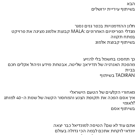
הבא
בשיתוף עיריית ירושלים
חלון ההזדמנויות בכפר גנים נסגר
קבוצת אלמוג מציגה את פרויקט MALA: מגדלי הפרימיום האחרונים
בפתח תקווה
בשיתוף קבוצת אלמוג
כך תחסכו בחשמל בלי להזיע
מהפכת האנרגיה של תדיראן: שליטה, אבטחת מידע וניהול אקלים חכם
בבית
בשיתוף TADIRAN
מאחורי הקלעים של הטעם הישראלי
איך אסם הפכה את תקופת הצנע והמחסור הקשה של שנות ה-40 למותג
לאומי?
בשיתוף אסם
אתם עוד לא שם? הטיסה למונדיאל כבר יצאה
יונדאי לוקחת אתכם לבמה הכי גדולה בעולם