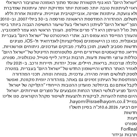
"ישראל היום" הוא גוף תקשורת שנוסד מתוך האמונה שהציבור הישראלי
ראוי לעיתונות טובה יותר, מאוזנת יותר ומדויקת יותר. עיתונות שמדברת
ולא צועקת. עיתונות אמינה, אובייקטיבית ועניינית. עיתונות אחרת וללא
תשלום. המהדורה המודפסת הראשונה פורסמה ב-30 ביולי 2007, וב-2010
הפך "ישראל היום" לעיתון הישראלי בעל שיעור החשיפה הגבוה ביותר בימי
חול. מו"ל העיתון היא ד"ר מרים אדלסון. העורך הראשי הוא עמר לחמנוביץ,
והעורך המייסד הוא עמוס רגב. אתרי האינטרנט של "ישראל היום" בעברית
ובאנגלית, כמו כן היישומונים (אפליקציות) לאנדרואיד ול-iOS, מציגים
חדשות מסביב לשעון, תוכן בלעדי, מבזקים ועדכונים, ניתוחים ופרשנויות,
וידיאו, פודקאסטים ושידורים חיים. פלטפורמות הדיגיטל של "ישראל היום"
כוללות ערוצי חדשות ודעות, תרבות ובידור, לייף סטייל, טכנולוגיה, ספורט,
כלכלה וצרכנות, בריאות, חיילים, אוכל, יהדות, תיירות ורכב. ב-2021 עלו
לאוויר האתר החדש והיישומון החדש של "ישראל היום" בעברית, במטרה
לספק לגולשים חוויה מהירה, עדכנית, בטוחה ונוחה. תכני המהדורה
המודפסת של העיתון זמינים גם באתר, במהדורה יומית מקוונת, ואפשר
לקבל אותם גם בניוזלטר. מועדון ההטבות הייחודי "הקליקה של ישראל
היום" מציע לגולשי האתר הנחות ומבצעים על מוצרים ושירותים. ישראל
היום פתוח להערות, לביקורת ולהצעות לשיפור מקהל הקוראים. פנו אלינו
במייל hayom@israelhayom.co.il.
יום רביעי, 10.6.2026
כ"ה בסיון תשפ"ו
חדשות
דעות
ספורט
ForReal
תרבות ובידור