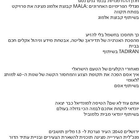
חלון ההזדמנויות בכפר גנים נסגר
קבוצת אלמוג מציגה את פרויקט MALA: מגדלי הפרימיום האחרונים
בפתח תקווה
בשיתוף קבוצת אלמוג
כך תחסכו בחשמל בלי להזיע
מהפכת האנרגיה של תדיראן: שליטה, אבטחת מידע וניהול אקלים חכם
בבית
בשיתוף TADIRAN
מאחורי הקלעים של הטעם הישראלי
איך אסם הפכה את תקופת הצנע והמחסור הקשה של שנות ה-40 למותג
לאומי?
בשיתוף אסם
אתם עוד לא שם? הטיסה למונדיאל כבר יצאה
יונדאי לוקחת אתכם לבמה הכי גדולה בעולם
בשיתוף יונדאי מבית כלמוביל
ירושלים 2040: העיר נערכת ל- 1.5 מליון תושבים
מנכ"לית העירייה מציגה תוכנית להשארת הצעירים ובניית עתיד הדור