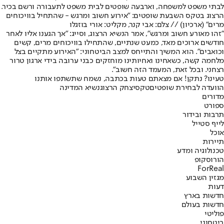
לבתי משפט למשפחה, וארבעה שופטים לבית משפט לתעבורה ורשם בכיר.
הרצוג בטקס השבעת שופטים: "אירוע חשוב ומרגש - שהתחיל בוויכוחים
מרים" (ארכיון) // צלם: אבי קנר, מקליט: אורי בוזגלו
"זהו מאורע חשוב ומרגש", אמר הנשיא הרצוג, וסייג: "אך הגענו אליו לאחר
חודשים ארוכים מאד, כמעט שנתיים, שהתחילו בוויכוחים מרים, קשים
וכואבים". הוא המשיך והתייחס למצב הביטחוני: "האירוע מתקיים בצל
מלחמה קשה, כשאחינו ואחיותינו מוחזקים כבני ערובה בידי ארגון טרור
רצחני. ובכל זאת, המעמד הזה חשוב".
טעינו? נתקן! אם מצאתם טעות בכתבה, נשמח שתשתפו אותנו
הוועדה לבחירת שופטים
טקס
יצחק הרצוג
נשיא המדינה
מדורים
ספורט
תרבות ובידור
לייף סטייל
אוכל
תיירות
טכנולוגיה ומדע
הורוסקופ
ForReal
מגזין השבוע
דעות
חדשות בארץ
חדשות בעולם
פוליטי
ביטחוני