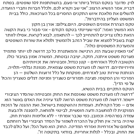
לוין. מדובר בטקס הגדול ביותר אי פעם, בהשתתפות 109 שופטים. בפתח
דבריו, אמר הנשיא הרצוג: "אני שב וקורא לכם, ולכלל חברות וחברי הוועדה,
להשלים את מלאכת איוש התקנים החסרים בכל הערכאות, כולל בבית
המשפט העליון בהידברות".
טקס הצהרת אמונים השופטים, היום,צילום: אורן בן חקון
הוא המשיך ואמר: "כפי שציינתי בטקס הקודם - אני סבור כי בעת הקשה
הזאת כולנו צריכים להתחייב לכך – להתאמץ, לבוא לקראת, אפילו לוותר
קצת בשביל למצוא את שביל הזהב ולהמשיך ולמלא את שורות השופטים
והמערכת המשפטים כולה".
"אני מאמין שבעת הזו, הרגישה והמאתגרת כל כך, דרושה לנו יותר מתמיד
מערכת משפט איתנה, חזקה, יציבה ובוטחת, המשרה אמון בציבור כולו,
הקשובה לכלל האזרחים - קטן כגדול, ומבטיחה את זכויותיהם
וחירויותיהם. דרושה לנו מערכת משפט עצמאית, מגוונת ובלתי-תלויה,
הנותנת שירות טוב לאזרחים, מפקחת על כלל זרועות השלטון – הן
המרכזי והן המקומי, מציבה תמרורים כשצריך ומניפה דגלים כשצריך והכול
על פי הדין".
הטקס התקיים בבית הנשיא,
"דרושה לנו מערכת משפט שאוכפת את החוק ומבטיחה שהסדר הציבורי
יישמר. דרושה לנו מערכת משפט הרואה לנגד עיניה את האדם באשר הוא
אדם – מכל הקהילות, העמדות וההשקפות בישראל, ואת ההגנה על הזכות
המוקנית לו למחשבה ודעה חופשית, לביטוי ולמחאה, להפגנה ולהבעת
עמדה בפרהסיה וכמובן, כפי שכבר אמרתי - ללא אלימות והפרת חוק.
שיהיה ברור: אין חולק על ההכרח לשמור על הסדר הציבורי ועל רווחתם
ושלומם של אזרחיות ואזרחי המדינה. החוק הוא מעל הכל; ועל כולם לכבד
את החוק, ובכלל - לגלות אחריות, בוודאי בתקופה זו".