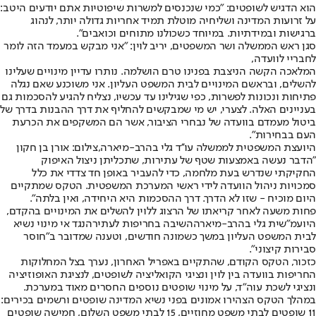
הוא הדגיש לשופטים: "כמי שנכנסים למשרות שיפוטיות אתם יודעים היטב:
על זרועות המדינה ושליחיה מוטלת תמיד אחריות גדולה יותר, לנהוג
ברגישות ובמידתיות. במיוחד כשכולנו מתוחים וכואבים".
סגן ראש הממשלה ושר המשפטים, יריב לוין: "אני מבקש במעמד הזה לומר
לחבריי לוועדה,
המלאכה הקשה הניצבת בפנינו טרם הושלמה. נותרו עדיין מינויים שעלינו
להשלים, ובראשם המינויים לבית המשפט העליון. אני משוכנע שאם נגלה
פתיחות ונכונות לפשרות, כפי שגילינו עד עכשיו, נצליח להגיע להסכמות גם
בעניינים האלה. לצערי, יש מי שמבקשים להחליף את דרך ההבנות בדרך של
ביטול מעמדם בוועדה של נבחרי הציבור, אשר הם המשקפים את הכרעת
העם בבחירות".
היועצת המשפטית לממשלה עו''ד גלי בהרב-מיארה,צילום: אורן בן חקון
"הדבר נעשה באמצעות שטף של עתירות, שתכליתן ניצול האיפוק
החקיקתי שנדרש בעת מלחמה, כדי להעביר באופן חד צדדי את כלל
סמכויות ניהול הוועדה לידי ראשי המערכת המשפטית. הטקס שמתקיים
היום מוכיח - שזו לא הדרך. דרך ההסכמות היא היחידה, ואין בלתה".
פחות משעה לאחר קריאתו של הרצוג ללוין להשלים את המינויים בהקדם,
היועמ"שית גלי בהרב-מיארה
השיבה בחריפות לעתירה
נגד אי מינוי נשיא
לבית המשפט העליון במשך כשמונה חודשים, וטענה שמדובר ב"חוסר
סבירות קיצוני".
כזכור, הטקס הקודם, שהתקיים באפריל האחרון, נערך בצל המחלוקות
החריפות בוועדה בין לוין ונציגי הקואליציה לשופטים, לנציגת האופוזיציה
ונציגי לשכת עוה"ד, על מינוי שופטים נוספים החסרים מאוד במערכת.
במהלך הטקס הצהירו אמונים בפני נשיא המדינה שופטים ורשמים בכירים:
11 שופטים לבתי משפט מחוזיים, 15 לבתי משפט השלום, חמישה שופטים