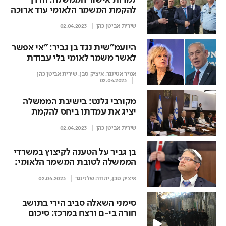
למרות אישור הממשלה: הדרך
להקמת המשמר הלאומי עוד ארוכה
שירית אביטן כהן
02.04.2023
היועמ"שית נגד בן גביר: "אי אפשר
לאשר משמר לאומי בלי עבודת
מטה מסודרת"
אמיר אטינגר
,
איציק סבן
,
שירית אביטן כהן
02.04.2023
מקורבי גלנט: בישיבת הממשלה
יציג את עמדתו ביחס להקמת
המשמר הלאומי
שירית אביטן כהן
02.04.2023
בן גביר על הטענה לקיצוץ במשרדי
הממשלה לטובת המשמר הלאומי:
"זה ספין, הוקצה תקציב מראש"
איציק סבן
,
יהודה שלזינגר
02.04.2023
סימני השאלה סביב הירי בתושב
חורה בי-ם ורצח במרכז: סיכום
חדשות השבת