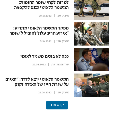
למרות לקחי שומר החומות:
המשמר הלאומי נכנס להקפאה
איציק סבן
28.12.2022
מפקד המשמר הלאומי מתריע:
"אירוע חריג עלול להוביל ל'שומר
החומות 2'"
איציק סבן
13.10.2022
ככה לא בונים משמר לאומי
שרה העצני כהן
22.06.2022
המשמר הלאומי יוצא לדרך: "האיום
על שגרת חייו של האזרח זקוק
לטיפול נחוש"
איציק סבן
22.06.2022
קרא עוד