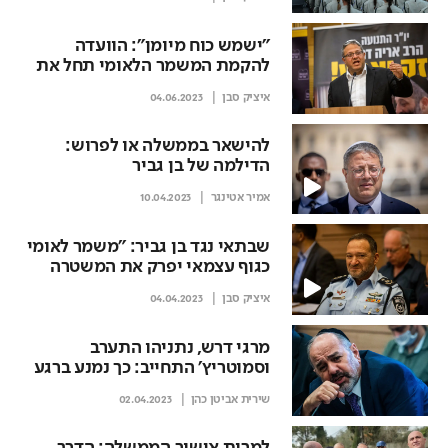
"ישמש כוח מיומן": הוועדה
להקמת המשמר הלאומי תחל את
עבודתה השבוע
איציק סבן
04.06.2023
להישאר בממשלה או לפרוש:
הדילמה של בן גביר
אמיר אטינגר
10.04.2023
שבתאי נגד בן גביר: "משמר לאומי
כגוף עצמאי יפרק את המשטרה
מבפנים"
איציק סבן
04.04.2023
מרגי דרש, נתניהו התערב
וסמוטריץ' התחייב: כך נמנע ברגע
האחרון קיצוץ עתק בתקציב
שירית אביטן כהן
02.04.2023
הרווחה