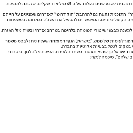
החלופה הגרנדיוזית ביותר היא התוכנית שהציג תת־אלוף (מיל') גל הירש להקמת "צבא ביטחון הפנים", שיורכב מחמש אוגדות שבתוכן אוגדה סדירה. זו תוכנית לשבע שנים בעלות של כ־45 מיליארד שקלים, שזכתה לתמיכת
רור". התוכנית נוגעת גם להרחבת "חוק דרומי" לאזרחים שמגינים על חייהם
סעיפים הקואליציוניים, המאפשרים להפעיל את השב"כ במלחמה במשפחות
הירה למוקד החיכוך ופיזורו בטרם יהפוך לעימות של ממש. "בישראל, הגוף המומחה שעליו ניתן לבסס משמר
ט במקום לטפל בבעיות אקוטיות בחברה.
רת ישראל כך שהיא תעסוק בשירות לאזרח. הפיכת מג"ב לגוף ביטחוני
ם שלהם", סיכמה לנקרי.