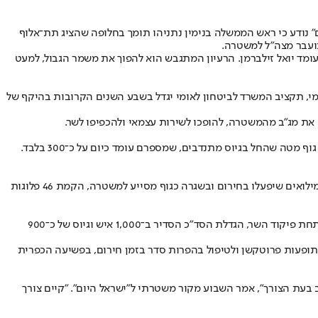
יום" נודע כי ראש הממשלה בנימין נתניהו תומך בחלופה שהציג תת־אלוף
תועבר מצה"ל למשטרה.
ומד יואל זילברמן. הרעיון המתגבש הוא להפוך את משמר הגבול, למעט
מי, תקציב המשרד לביטחון לאומי יגדל בשבע השנים הקרובות בהיקף של
 שהחל בגיוס מתנדבים, שמספרם עומד כיום על כ־300 בלבד.
הראשונה היא מודל אזרחי, כלומר - להמשיך את התוכנית להקמת בסיס מתנדבים בתוך מג"ב, במודל דומה לזה שהציג השומר החדש: הקמת חטיבות מילואים שיפעלו בחירום ובשגרה כגוף מסייע למשטרה, הקמת 46 פלוגות
חלופה נוספת שנבחנת, שבשלב הזה זוכה להתנגדות מצד המפכ"ל, אך מקבלת את תמיכת השר, היא הפיכת משמר הגבול לגוף ביטחוני עצמאי שיפעל תחת פיקוד השר, הגדלת הסד"כ הסדיר ב־1,000 איש וגיוס של כ־900
תופעות פרוטקשן ולטיפול בהפרות סדר בזמן חירום, בפשיעה הכפרית
בעת הצורך", אמר השבוע מקור משטרתי ל"ישראל היום". "קיים צורך