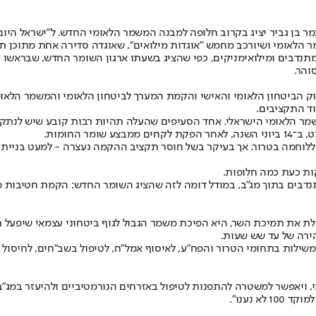
י איתמר בן גביר יציג בקרוב חלופה למבנה המשמר הלאומי החדש. ל"ישראל ה
מר הלאומי ושיורכב מחמש "אוגדות מילואים", שאוגדה סדירה אחת מתוכן 
תנדבים ומילואימניקים, כפי שהציג בשעתו ארגון השומר החדש, שבראשו ע
והר.
זוק הביטחון הלאומי והאישי והקמת המערך לביטחון הלאומי והמשמר הלאו
החומות.
מה בטרור. אך בעיקר בשל חוסר תקציב ההקמה נעצרה - למעט בניית גוף מטה
ות כעת כמה חלופות.
הירה של עד שש שעות.
ילות בתחומי הטרור והפח"ע, לאיסוף אמל"ח, לטיפול בשב"חים, לחיסול 
, ויאפשר למשטרה להתפנות לטיפול באזרחים הנורמטיביים ולהיעזר במג"ב 
 נענו".