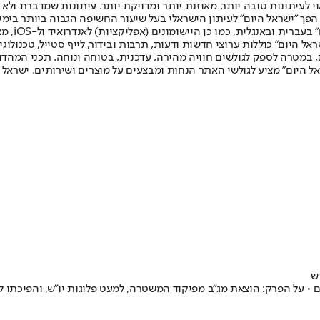
לעיתונות טובה יותר, מאוזנת יותר ומדויקת יותר. עיתונות שמדברת ולא צ
שלום. המהדורה המודפסת הראשונה פורסמה ב-30 ביולי 2007, וב-2010 הפך "ישראל היום" לעיתון הישראלי בעל שי
לחמנוביץ,
ל היום" כוללות ערוצי חדשות ודעות, תרבות ובידור, לייף סטייל, טכנולוגיה
ברית, במטרה לספק לגולשים חוויה מהירה, עדכנית, בטוחה ונוחה. תכני המה
ל היום" מציע לגולשי האתר הנחות ומבצעים על מוצרים ושירותים. ישראל 
ש
• על הפרק: הוצאת מג"ב מפיקוד המשטרה, למעט פלוגות יו"ש, והפיכתו ל