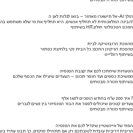
בשיתוף מנורה מבטחים
אל תישארו מאחור – בואו לגלות לאן ה-AI הולך
הבינה המלאכותית לא תחליף אנשים, היא תחליף את מי שלא משתמש בה!
בשיתוף HIT,המכון הטכנולוגי חולון
מהפכת הרובוטיקה לבית
מהפכת הניקיון החכם: כל הבית נקי בלחיצת כפתור
בשיתוף רונלייט
הטעויות שיחתכו לכם את קצבת הפנסיה
ממשיכת כספים ועד חוסר תכנון – הצעדים שיצילו את הכסף שלכם
בשיתוף מנורה מבטחים
איך 200 ש"ח בחודש הופכים ל140 אלף ?
צעדים קטנים שיכולים לסגור את הבור הפנסיוני בין נשים לגברים
בשיתוף מנורה מבטחים
הסוד של איינשטיין שיגדיל לכם את הפנסיה
הריבית דריבית עובדת לטובתכם רק אם תתחילו מוקדם. כך תבנו עתיד בט