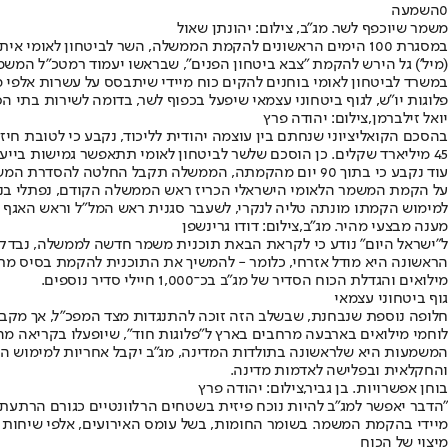
0
השמעה
משמר שיוכפף לשר. מג"ב, צילום: יהונתן שאול
במסגרת 100 הימים הראשונים להקמת הממשלה, השר לביטחון לאומ
(מיל') גל הירש להקמת "צבא ביטחון הפנים", שבראשו יעמוד רמטכ"ל המש
במשרד לביטחון לאומי בוחנים להקים כוח מיידי שיתבסס על עשרות אלפי מ
פלוגות יו"ש, לגוף ביטחוני עצמאי שיפעל בכפוף לשר, בדומה לשירות בתי הס
יואל זילברמן,צילום: יהודה פרץ
בהסכם הקואליציוני שנחתם בין עוצמה יהודית לליכוד, נקבע כי לטובת חי
45 מיליארד שקלים. כן הוסכם שלשר לביטחון לאומי תתאפשר גמישות בייעוד התקציבים.
עוד נקבע כי בתוך 90 יום מהקמתה, הממשלה תקבל החלטה להסדרת המשמר הלאומי הישראלי. אחד הסעיפים שהעלה תהיות רבות קובע שיש לנתק את מג"ב מהמשטרה, להופכו לשירות עצמאי ולהכפיפו לשר.
על הקמת המשמר הלאומי הישראלי הכריז ראש הממשלה הקודם, נפתלי בנט, ב־14 ביוני השנה, לאחר הפקת לקחים ממבצע שומר 
למימוש הקמתו מונתה טליה לנקרי, לשעבר סגנית ראש המל"ל וראש האגף ללוח
מענה מבצעי מהיר. מג"ב,צילום: דודו גרינשפן
ל"ישראל היום" נודע כי לקראת הבאת תוכנית משמר חדשה לממשלה, נבדק
מילואים והגדלת הכוח הסדיר של מג"ב בכ־1,000 חיילי סדיר נוספים.
גוף ביטחוני עצמאי
לוחמי מילואים בארבעה מרחבים בארץ ל"פלוגות חוד", שיופעלו בקריאה מ
המשמעות היא שלראשונה בתולדות המדינה, מג"ב יקבל אחריות למימוש המש
והחקלאית ובפלישה לאדמות מדינה.
בוחן אפשרויות. בן גביר,צילום: יהודה פרץ
"הדבר יאפשר למג"ב להיות נוכח פיזית בשטחים הרלוונטיים כגורם הרתעתי
מיידי בהקמת המשמר. בשומר החומות, בשל עומס האירועים, אלפי שיחות למוקד 100 לא
מיצוי של הכוח