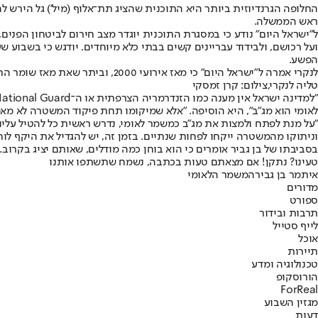
ראש הממשלה.
ל"ישראל היום" נודע כי במסגרת התוכנית יוגדר מצב חירום לביטחון הפנים, 
ועל רכושם, ולבידוד עבריינים קשים בבתי כלא מיוחדים. יודגש כי בשבוע
הפשע.
לנקרי אמרה ל"ישראל היום" כי מאז אירועי 2000, וביתר שאת מאז שומר החומות, ברור לכל כי לב־ליבה של המדינה יכול להפוך לזירת לחימה, הנדרשת למענה מבצעי שיטורי המומחה בלחימה במרחב אזרחי ובשיח מול האזרח.
טליה לנקרי,צילום: קרן זמסקי
לאומי הוא מג"ב", היא הוסיפה. "אלא שמיקומו תחת פיקוד המשטרה לא מאפ
"על מנת לפתח ולמצות את מג"ב כמשמר לאומי, נדרש ראשית כל להטיל עלי
וניתוקו מהמשטרה ייקחו לפחות שנתיים. בזמן זה, יש להגדיל את היקף לוח
בסביבתו של בן גביר אומרים כי הוא בוחן כמה מודלים, שאותם יציג בקרוב.
טעינו? נתקן! אם מצאתם טעות בכתבה, נשמח שתשתפו אותנו
איתמר בן גביר
המשמר הלאומי
מדורים
ספורט
תרבות ובידור
לייף סטייל
אוכל
תיירות
טכנולוגיה ומדע
הורוסקופ
ForReal
מגזין השבוע
דעות