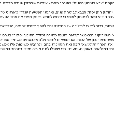
יחוקק חוק יסוד: הצבא לביטחון פנים, וארגוני הפשיעה יוגדרו כ"ארגוני ט
 שעבר הודיע השר לביטחון לאומי כי ידרוש לממש באופן מיידי את אחד ה
"למדינה ישראל אין מענה כמו הזנדרמריה הצרפתית או ה־National Guard האמריקני, המאפשר קריאה והגעה מ
שר מיצוי נכון של הכוח, ואנו מוצאים לוחמי מג"ב מאבטחים משחקי ספור
ו את האחריות לנושאי ליבה ואת הסמכות בהם, ולהוציא משימות אלו ממשט
מי המילואים באופן משמעותי, כדי שיוכלו לתת מענה מיידי במרחב המגורי