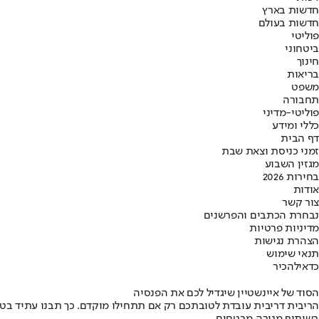
חדשות בארץ
חדשות בעולם
פוליטי
ביטחוני
חינוך
בריאות
משפט
תחבורה
פוליטי-מדיני
כללי ומידע
דף הבית
זמני כניסת וצאת שבת
מגזין השבוע
בחירות 2026
אודות
צור קשר
נבחרת הכתבים והפרשנים
מדיניות פרטיות
הצהרת נגישות
תנאי שימוש
כדאי
להכיר
הסוד של איינשטיין שיגדיל לכם את הפנסיה
הריבית דריבית עובדת לטובתכם רק אם תתחילו מוקדם. כך תבנו עתיד בט