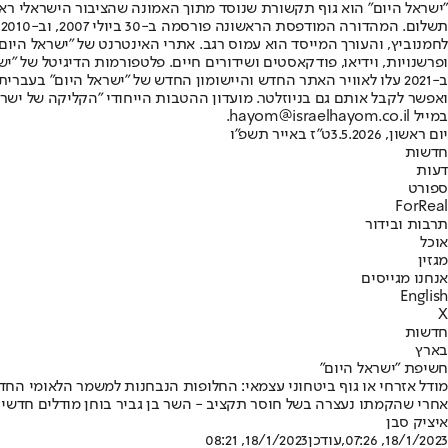
"ישראל היום" הוא גוף תקשורת שנוסד מתוך האמונה שהציבור הישראלי ראוי 
ת
ופרשנויות, וידיאו, פודקאסטים ושידורים חיים. פלטפורמות הדיגיטל של "ישרא
ב-2021 עלו לאוויר האתר החדש והיישומון החדש של "ישראל היום" בע
ואפשר לקבל אותם גם בניוזלטר. מועדון ההטבות הייחודי "הקליקה של ישרא
במייל hayom@israelhayom.co.il.
יום ראשון, 3.5.2026
ט"ז באייר תשפ"ו
חדשות
דעות
ספורט
ForReal
תרבות ובידור
אוכל
מגזין
אנחנו מגייסים
English
X
חדשות
בארץ
חשיפת "ישראל היום"
מודל אזרחי או גוף ביטחוני עצמאי: החלופות הנבחנות למשמר הלאומי החד
אחרי שהקמתו נעצרה בשל חוסר תקציב - השר בן גביר בוחן מודלים חדשים 
איציק סבן
18/1/2023, 07:26
,עודכן
18/1/2023, 08:21