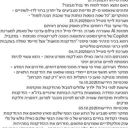
נאוה סילוורה
27.11.2025
האם נמצא הסוד למוח חד בגיל מבוגר?
נתונים שנאספו מ-27 מדינות מצביעים על יתרון ברור לדו-לשוניים •
החוקרים: "כל שפה נוספת נותנת עוד שכבת הגנה למוח" •
מערכת לייף סטייל היום
23.11.2025
בלי שיער ובלי רחמים: אילון מאסק שטרם ראיתם
תמונת AI שעוררה סערה: הדיילי מייל הזין צילום עדכני של מאסק למערכת
Copilot של מיקרוסופט והתוצאה הפכה לקריקטורה מוגזמת • במקביל,
רופא בכיר מזהיר מפני סימני "הזדקנות מואצת" אצל מייסד טסלה בעקבות
לחץ כרוני ומתחים פוליטיים
מערכת לייף סטייל היום
06.11.2025
המכרסם הזה נראה כאילו הוא לקוח מסרט אימה - והוא עשוי להיות
המפתח לחיים ארוכים יותר
החולד העירום, שחי פי עשרה ממכרסמים דומים, מדהים את המדע •
מחקר חדש חושף אנזים ייחודי בגופו שמאט את הזדקנות התאים •
מומחה גנטיקה טוען כי התגלית הזו היא "רק קצה הקרחון"
סוכנויות הידיעות
16.10.2025
עישנת לפני גיל 15? ילדיך עלולים לסבול מהזדקנות מוקדמת
הפגיעה נמדדה באמצעות בדיקה הבוחנת שינויים בדנ"א • הזדקנות
ביולוגית מוקדמת עשויה לגרום לסיכון מוגבר לסרטן, דמנציה ודלקת
פרקים
סוכנויות הידיעות
05.10.2025
מחקר חדש מצביע על הרגע שבו הגוף שלכם מאיץ פתאום את ההזדקנות
בשתי נקודות בחיים בהפרש של כ-15 שנה הגוף שלכם כאילו גולש על גלי
ענק מולקולריים שפורצים פתאום, מזרזים את ההזדקנות במהירות