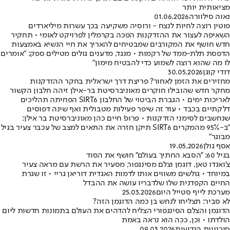
מציאותית יותר
נאוה סילוורה
01.06.2026
פוטין רוצה לחיות לנצח - ורוסיה משקיעה בכך עשרות מיליארדים
השאיפה לעצור את ההזדקנות הפכה בקרמלין לפרויקט לאומי • תחקיר
חדש חושף את המקורבים שמבטיחים להאריך את חיי הנשיא באמצעות
הדפסת תלת-ממד של רקמות • מנגד, מדענים גולים מטילים ספק: "אומרים
לו מה שהוא רוצה לשמוע כדי להבטיח מימון"
דודי קוגן
30.05.2026
מחזירים את הזמן לאחור? פריצת דרך ישראלית בחקר ההזדקנות
מחקר חדש שהובילו חוקרים מאוניברסיטת בר-אילן זיהה חלבון הקשור
לאריכות ימים • הגברת הביטוי של החלבון SIRT6 הפחיתה תהליכים
דלקתיים בכבד • עוד זה שיפר פעילות מטבולית ואף שינה דפוסים
שנחשבים לסימני הזדקנות • פרופ' חיים כהן מאוניברסיטת בר אילן:
"ב-95% מהמקרים SIRT6 תיקן חזרה את התאים למצב של עכבר צעיר בגיל
מבוגר"
אסף גולן
19.05.2026
בגיל 60: ''הסבא החתיך בעולם'' חושף את הסוד
צ'ואנדו טאן, דוגמן וצלם מסינגפור, מסעיר את הרשת עם מראה צעיר
במיוחד • גולשים משווים אותו לדמות האגדית דוריאן גריי • זו שגרת
החיים הקפדנית שלו שלדבריו עושה את ההבדל
מערכת לייף סטייל היום
25.03.2026
לא סביר: תצליחו לנחש בן כמה הדוגמן הזה?
הדוגמן והצלם הסינגפורי הצליח להדהים את העולם בתמונות חדשות ליום
הולדתו • וכן, ככה הוא נראה באמת
סוכנויות הידיעות
09.03.2026