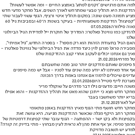
למה אתם מרגישים 'זקנים לפתע' באמצע החיים - ומה אפשר לעשות?
הזדקנות היא תהליך טבעי שמתרחש לאורך השנים, אבל מחקר מדעי חדש
מציע תמונה מעט שונה: במקום תהליך איטי ורציף, הגוף עשוי לעבור שתי
“קפיצות” הזדקנות משמעותיות - בעיקר בשנות ה־40 ובסביבות גיל 60
נאוה סילוורה
07.03.2026
להזדקן כמו גווינת' פאלטרו: המדריך של חוקרת ייל למדידת הגיל הביולוגי
שלנו
האם הגיל בתעודת הזהות הוא רק מספר? • בספרה החדש, "גיל אמיתי",
מסבירה פרופ' מורגן לוין כיצד מדדה את הגיל הביולוגי של גווינת' פאלטרו -
ואיך גם אנחנו יכולים לעקוב אחרי קצב ההזדקנות שלנו
טל מזרחי
21.02.2026
5 סימנים שאתם מזדקנים יותר טוב ממה שחשבתם
אף אחד מאיתנו לא יודע כמה שנים עוד לפניו - אבל יש כמה סימנים
עדינים שיכולים לרמוז אם אנחנו באמת בדרך הנכונה
מערכת לייף סטייל היום
22.01.2026
משנה חיים: מדענים גילו דבר מדהים על שוקולד מריר
מחקר חדש מצא כי ייתכן שהוא מאט את תהליך ההזדקנות - והוא אפילו
בריא יותר משחשבו בעבר
יעל לאור
21.12.2025
מחקר חדש חושף מתי הגוף מאיץ הזדקנות באופן פתאומי
מחקר רחב היקף מגלה שכאשר ההזדקנות מגיעה, היא עושה זאת
בקפיצות ולא בקו ישר • ההפתעה - הגוף עובר שתי קפיצות דרמטיות של
מהפך פנימי, אך אף אחת מהן לא נראית לעין מבחוץ • מתי בדיוק זה קורה?
למדע יש תשובה מדויקת