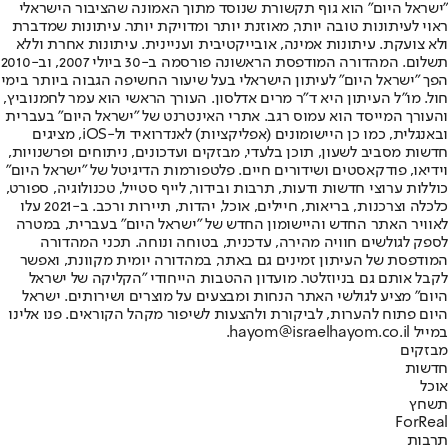
"ישראל היום" הוא גוף תקשורת שנוסד מתוך האמונה שהציבור הישראלי
ראוי לעיתונות טובה יותר, מאוזנת יותר ומדויקת יותר. עיתונות שמדברת
ולא צועקת. עיתונות אמינה, אובייקטיבית ועניינית. עיתונות אחרת וללא
תשלום. המהדורה המודפסת הראשונה פורסמה ב-30 ביולי 2007, וב-2010
הפך "ישראל היום" לעיתון הישראלי בעל שיעור החשיפה הגבוה ביותר בימי
חול. מו"ל העיתון היא ד"ר מרים אדלסון. העורך הראשי הוא עמר לחמנוביץ,
והעורך המייסד הוא עמוס רגב. אתרי האינטרנט של "ישראל היום" בעברית
ובאנגלית, כמו כן היישומונים (אפליקציות) לאנדרואיד ול-iOS, מציגים
חדשות מסביב לשעון, תוכן בלעדי, מבזקים ועדכונים, ניתוחים ופרשנויות,
וידיאו, פודקאסטים ושידורים חיים. פלטפורמות הדיגיטל של "ישראל היום"
כוללות ערוצי חדשות ודעות, תרבות ובידור, לייף סטייל, טכנולוגיה, ספורט,
כלכלה וצרכנות, בריאות, חיילים, אוכל, יהדות, תיירות ורכב. ב-2021 עלו
לאוויר האתר החדש והיישומון החדש של "ישראל היום" בעברית, במטרה
לספק לגולשים חוויה מהירה, עדכנית, בטוחה ונוחה. תכני המהדורה
המודפסת של העיתון זמינים גם באתר, במהדורה יומית מקוונת, ואפשר
לקבל אותם גם בניוזלטר. מועדון ההטבות הייחודי "הקליקה של ישראל
היום" מציע לגולשי האתר הנחות ומבצעים על מוצרים ושירותים. ישראל
היום פתוח להערות, לביקורת ולהצעות לשיפור מקהל הקוראים. פנו אלינו
במייל hayom@israelhayom.co.il.
מבזקים
חדשות
אוכל
תשחץ
ForReal
תרבות