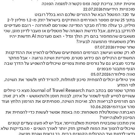
איטית יותר, צריכת קפה נמס נקשרה למגמה הפוכה
סוכנויות הידיעות
22.07.2026
עד 120: המטפל הבא של ההורים שלכם הוא בכלל רובוט
בתוך 25 שנים מספר האזרחים הוותיקים בישראל יזנק מ-1.2 מיליון ל-2
מיליון, כך עולה מדו"ח מבקר המדינה שפורסם לאחרונה • רובם מעדיפים
להזדקן בביתם, אבל נדרשת השגחה של מטפלים או מעבר לדיון מוגן, שני
משאבים שהמחסור בהם רק הולך וגדל • האם מערכות AI חדשות יהיו
חלק משמעותי מהמענה לבעיה?
שחר שפירו
07.07.2026
לא רק שמש ועישון: הגורמים המפתיעים שעלולים להאיץ את ההזדקנות
החשודים הרגילים הם כידוע סטרס, סיגריות ושינה גרועה • אבל מחקר
עדכני מצביע גם על גורמים פחות צפויים שיכולים להשפיע על הדרך שבה
הגוף מתבגר מבפנים
נאוה סילוורה
05.07.2026
איך טיולים יכולים להפחית סיכון למחלות, להוריד לחץ ולשפר את השינה,
לפי המדע
מחקר שפורסם בכתב העת Journal of Travel Research מצא כי טיולים
עשויים לסייע לגוף לשמור על איזון, לבנות חוסן ולהתאושש • ולא רק זאת:
הם תורמים לבריאות הלב ואיכות השינה, מפחיתים את הורמון הלחץ ועוד
סהר אברהמי
10.06.2026
האבחנה שמטלטלת משפחות: מה באמת אפשר לעשות כדי להפחית את
הסיכון לאלצהיימר?
אין מתכון שמבטיח חסינות מאלצהיימר, אבל יש לא מעט צעדים קטנים
שיכולים להפוך את המוח לשחקן חזק יותר לאורך השנים • מהבדיקות שלא
כדאי לדחות ועד ההרגלים הקטנים בבית, כך נראית שגרת מניעה