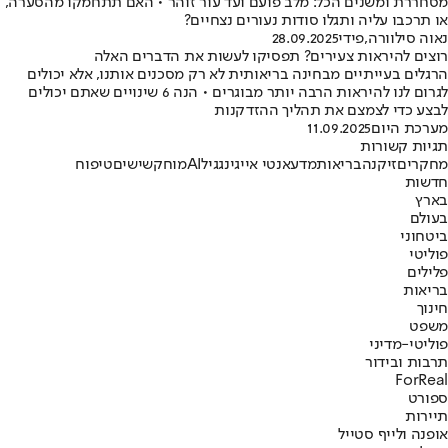
מסחררת ומשנים הכל: מלב פועם ועד עור זוהר • האם תתחמקו מהסערה,
או תרכבו עליה ותגלו סודות נעורים נצחיים?
נאוה סילוורה
,
פידי
28.09.2025
רוצים להיראות צעירים? תפסיקו לעשות את הדברים האלה
הרגלים בעייתיים מבחינה בריאותית לא רק מסכנים אותנו, אלא יכולים
לגרום לנו להיראות הרבה יותר מבוגרים • הנה 6 שינויים שאתם יכולים
לבצע כדי לצמצם את תהליך ההזדקנות
מערכת היום
11.09.2025
תגיות קשורות
מחקרים
זיקנה
בריאות
מדע
אנטי אייגינג
גיל
AI
מוח
קשישים
טיפוח
חדשות
בארץ
בעולם
ביטחוני
פוליטי
פלילים
בריאות
חינוך
משפט
פוליטי-מדיני
תרבות ובידור
ForReal
ספורט
תיירות
אופנה ולייף סטייל