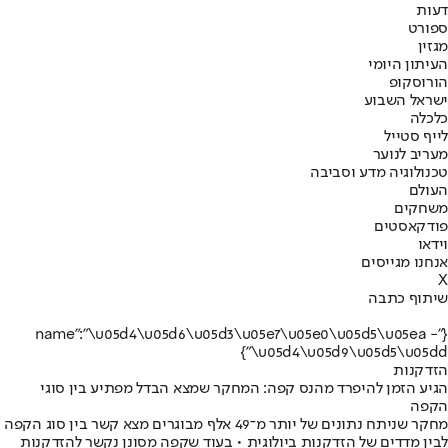
דעות
ספורט
מגזין
העיתון היומי
הורוסקופ
ישראל השבוע
כלכלה
לייף סטייל
מעריב לנוער
טכנולוגיה מדע וסביבה
העולם
משחקים
פודקאסטים
וידאו
אנחנו מגייסים
X
שיתוף כתבה
{"name":"\u05d4\u05d6\u05d3\u05e7\u05e0\u05d5\u05ea -
\u05d4\u05d9\u05d5\u05dd"}
הזדקנות
הגיע הזמן להיפרד מהנס קפה: המחקר שמצא הבדל מפתיע בין סוגי
הקפה
מחקר שניתח נתונים של יותר מ־49 אלף מבוגרים מצא קשר בין סוג הקפה
לבין מדדים של הזדקנות ביולוגית • בעוד שקפה מסונן נקשר להזדקנות