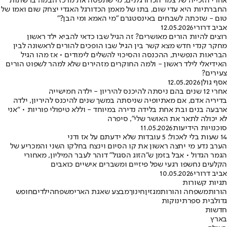
אחרי הזכייה של צמד הכדורגלנים, מי שתפסה את מרכז הבמה ברשתות
החברתיות היא עדי שום, בתו של מאמן הכדורגל האגדי יצחק שום ואמו של
טום - שזכתה לשבחים באינסטגרם "מי האמא ומי הבן?"
אביב דרורי
12.05.2026
רוצים להיות הורים מאושרים? זה הגיל שבו כדאי להביא ילד ראשון
מחקר קנדי חדש מצא קשר בין הגיל שבו הופכים להורים לראשונה לבין
הבריאות הנפשית, ההכנסה והסיכוי להשלים לימודים • אז מהו הגיל
האידיאלי לילד ראשון - ולמה החוקרים מזהירים שלא למהר לשפוט הורים
צעירים?
אסף גולן
12.05.2026
אחרי 12 שנים בהם ניסתה להיכנס להיריון - ילדה חמישייה
בדיריה אדם, אם מאתיופיה שניסתה במשך שנים להיכנס להיריון, ילדה
ארבעה בנים ובת אחת בלידה נדירה במיוחד - וללא טיפולי פוריות • “אני
לא יכולה לתאר את האושר שלי”, סיפרה
סוכנויות הידיעות
11.05.2026
14 שעות בלי לאכול: 5 עובדות שלא ידעתם על אז ודני
הערב נדע מי יחצה ראשון את קו הסיום וינצח בחלקו השני והמכריע של
הגמר הגדול • אבל בזמן ש"הזוג הסגול" דוהר לעבר המיליון, מאחורי
הקלעים נחשפו רגעי שפל פיזיים ומשברים אישיים כואבים
אביב דרורי
10.05.2026
תגיות קשורות
הורות
משפחה והורות
מגזין
חינוך
מבצע שאגת הארי
משפחה
ילדים
חופש
גדול
בית ספר
תינוקות
חדשות
בארץ