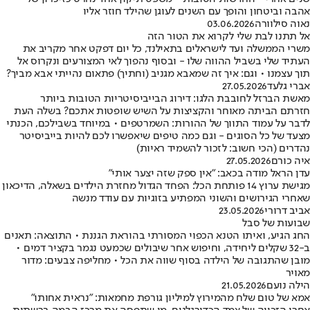
אהבה וביטחון והופך עם השנים לעוגן שהילד חוזר אליו
נאוה סילוורה
03.06.2026
אל תתנו לבת שלי לקרוא את הטור הזה
משרי הממשלה ועד לישראלים בתאילנד, כל יום דפקט אחר מקריב את
העתיד שלי בשביל ההווה שלו - ובסוף נהפוך לאי המצורעים ונקרוס אל
תוך עצמנו • וגם: איך זה שמאבא מגניב (וחתיך) פתאום נהייתי אבא מביך?
אברי גלעד
27.05.2026
מאשת הברזל לחובבת הלגו: דירוג הבייביסיטריות הטובות ביותר
חזרתם הביתה מאוחר והקציצות על השיש שופטות אתכם? בשלה העת
לדבר על עמוד התווך של ההורות: השמרטפים • במיוחד בשבילכם, הכנתי
מצעד של כל הסוגים - וגם כמה טיפים שיאפשרו לכם להיות בייביסיטר
נהדרים (הכי חשוב: לזכור להשמיד ראיות)
איה כורם
27.05.2026
עדן הראל מודה בכאב: "אין ספק שזה יצער אותי"
מגישת ערוץ 14 פותחת הכל: הפחד הגדול מחזרת הילדים בשאלה, הדיכאון
שאחרי הגירושים והשוני המפתיע בזוגיות עם עודד מנשה
אביב דרורי
23.05.2026
שבועות של סבל
החג הגיע, ואיתו הטנא הכפוי המסורתי בהוראת הגננת • התוצאה: תאנים
ב-32 שקלים ליחידה, וחיפוש אחר שיבולים שכמעט נגמר בקציר דמים •
מובן שהתגובה של הילדה בסוף שווה את הכל • מחליפה צבעים: מדור
מאויר
הילה נועם
21.05.2026
אמא של טום שלח מהמירוץ למיליון גורפת מחמאות: "נראית אחותו"