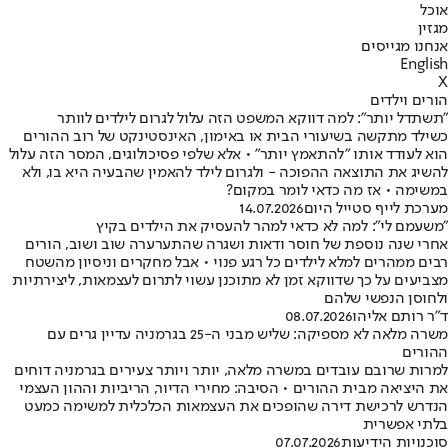
אוכל
מגזין
אנחנו מגייסים
English
X
הורים וילדים
"תשתדל יותר": למה דווקא המשפט הזה עלול לגרום לילדים לוותר
כשילד מתקשה בשיעורי הבית או באימון, האינסטינקט של רוב ההורים
הוא לעודד אותו "להתאמץ יותר" • אלא שלפי פסיכולוגים, המסר הזה עלול
להשיג את התוצאה ההפוכה - ולגרום לילד להאמין שהבעיה היא בו, ולא
במשימה • אז מה כדאי לומר במקום?
מערכת לייף סטייל היום
14.07.2026
"משעמם לי": למה לא כדאי למהר להעסיק את הילדים בקיץ
אחרי שנה נוספת של חוסר ודאות ושגרה שהתערערה שוב ושוב, הורים
רבים ממהרים למלא לילדים כל רגע פנוי • אבל מחקרים וניסיון מהשטח
מצביעים על כך שדווקא זמן לא מתוכנן עשוי לתרום לעצמאות, ליצירתיות
ולחוסן הנפשי שלהם
ד"ר רותם אליהו
08.07.2026
משרה מלאה לא מספיקה: שליש מבני ה-25 בגרמניה עדיין גרים עם
ההורים
למרות שרובם עובדים במשרה מלאה, יותר ויותר צעירים בגרמניה דוחים
את היציאה מבית ההורים • הסיבה: מחירי הדיור, הריביות וההון העצמי
הנדרש לרכישת דירה שהופכים את העצמאות הכלכלית למשימה כמעט
בלתי אפשרית
סוכנויות הידיעות
07.07.2026