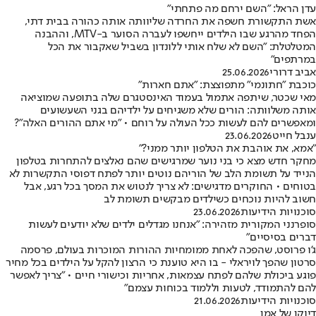
עדן הראל: "השם ירחם מה פתחתי"
אשת התקשורת חשפה את החרדה שליוותה אותה כהורה בבית דתי,
הפחד מהרגע שבו הילדים ייחשפו לעברה הסוער ב-MTV, וההבנה
המטלטלת: "השם לא שלח אותי ללונדון בשביל שאקבור את הכל
במרתפים"
אביב דרורי
25.06.2026
כוכבת "חתונמי" מתפוצצת: "אתם חארות"
מאי שכטר, שיתפה אתמול בעמוד האינסטגרם שלה בתופעה שמוציאה
אותה משלוותה: הורים שלא משגיחים על ילדיהם בגני השעשועים
ומאפשרים להם לעשות ככל העולה על רוחם • "מי אתם ההורים האלה"?
ענבל חייט
23.06.2026
"אמא, את אוהבת את הטלפון יותר ממני?"
מחקר חדש מצא כי בני נוער שמרגישים שהם נאלצים להתחרות בטלפון
הנייד על תשומת הלב של הוריהם נוטים יותר לפתח דפוסי התקשרות לא
בטוחים • החוקרים מדגישים: לא צריך לנטוש את המסך בכל רגע, אבל
חשוב להיות נוכחים כשילדים מבקשים תשומת לב
סוכנויות הידיעות
23.06.2026
סופרנני המקורית מזהירה: "אנחנו מגדלים ילדים שלא יודעים לעשות
דברים בסיסיים"
ג'ו פרוסט, שהפכה לאחת ממומחיות ההורות המוכרות בעולם, פרסמה
סרטון שהפך לויראלי - בו היא טוענת כי הרצון להקל על הילדים בכל מחיר
פוגע ביכולת שלהם לפתח עצמאות, אחריות וכישורי חיים • "צריך לאפשר
להם להתמודד, לטעות וללמוד בכוחות עצמם"
סוכנויות הידיעות
21.06.2026
דיוקן של אמן