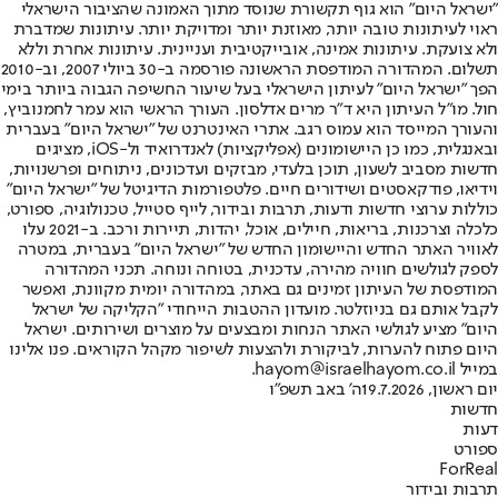
"ישראל היום" הוא גוף תקשורת שנוסד מתוך האמונה שהציבור הישראלי
ראוי לעיתונות טובה יותר, מאוזנת יותר ומדויקת יותר. עיתונות שמדברת
ולא צועקת. עיתונות אמינה, אובייקטיבית ועניינית. עיתונות אחרת וללא
תשלום. המהדורה המודפסת הראשונה פורסמה ב-30 ביולי 2007, וב-2010
הפך "ישראל היום" לעיתון הישראלי בעל שיעור החשיפה הגבוה ביותר בימי
חול. מו"ל העיתון היא ד"ר מרים אדלסון. העורך הראשי הוא עמר לחמנוביץ,
והעורך המייסד הוא עמוס רגב. אתרי האינטרנט של "ישראל היום" בעברית
ובאנגלית, כמו כן היישומונים (אפליקציות) לאנדרואיד ול-iOS, מציגים
חדשות מסביב לשעון, תוכן בלעדי, מבזקים ועדכונים, ניתוחים ופרשנויות,
וידיאו, פודקאסטים ושידורים חיים. פלטפורמות הדיגיטל של "ישראל היום"
כוללות ערוצי חדשות ודעות, תרבות ובידור, לייף סטייל, טכנולוגיה, ספורט,
כלכלה וצרכנות, בריאות, חיילים, אוכל, יהדות, תיירות ורכב. ב-2021 עלו
לאוויר האתר החדש והיישומון החדש של "ישראל היום" בעברית, במטרה
לספק לגולשים חוויה מהירה, עדכנית, בטוחה ונוחה. תכני המהדורה
המודפסת של העיתון זמינים גם באתר, במהדורה יומית מקוונת, ואפשר
לקבל אותם גם בניוזלטר. מועדון ההטבות הייחודי "הקליקה של ישראל
היום" מציע לגולשי האתר הנחות ומבצעים על מוצרים ושירותים. ישראל
היום פתוח להערות, לביקורת ולהצעות לשיפור מקהל הקוראים. פנו אלינו
במייל hayom@israelhayom.co.il.
יום ראשון, 19.7.2026
ה' באב תשפ"ו
חדשות
דעות
ספורט
ForReal
תרבות ובידור