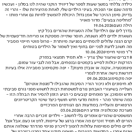
כילדה צללתי במשך שעות לספר של דיוויד הוקני שהיה לנו בסלון • ועכשיו
נדמה שגם אני הפכתי, בעיני הילדים שלי, לאחת מהיצירות שלו • והרי זה
בדיוק סימן ההיכר של אמן גדול: היכולת להמשיך לחיות גם אחרי מותו •
"מחליפה צבעים": מדור מאויר
הילה נועם
19.06.2026
בדרך לים עם הילדים? אלה הטעויות שהורים בכל קיץ
השארת ילדים ללא השגחה, חוסר שתייה מספקת או מריחה חד־פעמית של
קרם הגנה עלולים להסתיים בפגיעה מיותרת • פרופ' מוטי חיימי מסביר
מה חשוב לדעת לפני יום בחוף ואיך לשמור על הילדים בטוחים
ד"ר מוטי חיימי
10.06.2026
8 דברים שהעור שלך צריך - ולא תמיד תמצאי במזרק
הזרקות יכולות לסייע בקמטים ובנפחים, אבל מה לגבי עור עמום,
פיגמנטציה, אקנה או אובדן מיצוק? • יפה מקסימוב מסבירה אילו בעיות
דורשות גישה אחרת לגמרי
יפה מקסימוב
09.06.2026
לא חיסונים ולא ניכור הורי: הסיבות שהובילו ל"מגפת אוטיזם"
העלייה בשיעורי האבחון גורם למשפחות רבות לחשוש מפני גורם סביבתי
חדש ומסוכן, אך מומחים קובעים כי הגיע הזמן להסיר את הבהלה הזו -
כמה שיותר מהר • ניתוח מדעי חדש חושף כיצד שינוי הקריטריונים
הרפואיים והעלייה במודעות הם הגורמים המרכזיים
מערכת טכנולוגיה ומדע היום
03.06.2026
המשפטים שהורים אומרים בלי לחשוב - וילדים זוכרים הרבה אחרי
הורים לא תמיד זוכרים מה אמרו ברגע של עייפות, לחץ או כעס, אבל אצל
ילדים מילים מסוימות עלולות להפוך לזיכרון פנימי מהדהד שמלווה אותם
שנים אחרי • החדשות הטובות - משפט תיקון אחד נחרט כזיכרון של