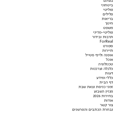
בעולם
ביטחוני
פוליטי
פלילים
בריאות
חינוך
משפט
פוליטי-מדיני
תרבות ובידור
ForReal
ספורט
תיירות
אופנה ולייף סטייל
אוכל
טכנולוגיה
כלכלה וצרכנות
דעות
כללי ומידע
דף הבית
זמני כניסת וצאת שבת
מגזין השבוע
בחירות 2026
אודות
צור קשר
נבחרת הכתבים והפרשנים