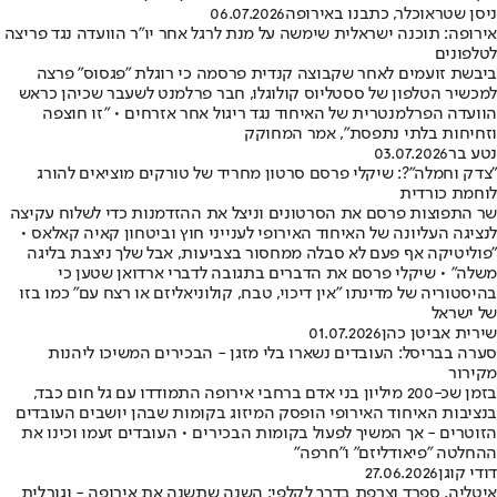
ניסן שטראוכלר, כתבנו באירופה
06.07.2026
אירופה: תוכנה ישראלית שימשה על מנת לרגל אחר יו"ר הוועדה נגד פריצה
לטלפונים
ביבשת זועמים לאחר שקבוצה קנדית פרסמה כי רוגלת "פגסוס" פרצה
למכשיר הטלפון של ססטליוס קולוגלו, חבר פרלמנט לשעבר שכיהן כראש
הוועדה הפרלמנטרית של האיחוד נגד ריגול אחר אזרחים • "זו חוצפה
וזחיחות בלתי נתפסת", אמר המחוקק
נטע בר
03.07.2026
"צדק וחמלה"?: שיקלי פרסם סרטון מחריד של טורקים מוציאים להורג
לוחמת כורדית
שר התפוצות פרסם את הסרטונים וניצל את ההזדמנות כדי לשלוח עקיצה
לנציגה העליונה של האיחוד האירופי לענייני חוץ וביטחון קאיה קאלאס •
"פוליטיקה אף פעם לא סבלה ממחסור בצביעות, אבל שלך ניצבת בליגה
משלה" • שיקלי פרסם את הדברים בתגובה לדברי ארדואן שטען כי
בהיסטוריה של מדינתו "אין דיכוי, טבח, קולוניאליזם או רצח עם" כמו בזו
של ישראל
שירית אביטן כהן
01.07.2026
סערה בבריסל: העובדים נשארו בלי מזגן - הבכירים המשיכו ליהנות
מקירור
בזמן שכ-200 מיליון בני אדם ברחבי אירופה התמודדו עם גל חום כבד,
בנציבות האיחוד האירופי הופסק המיזוג בקומות שבהן יושבים העובדים
הזוטרים - אך המשיך לפעול בקומות הבכירים • העובדים זעמו וכינו את
ההחלטה "פיאודליזם" ו"חרפה"
דודי קוגן
27.06.2026
איטליה, ספרד וצרפת בדרך לקלפי: השנה שתשנה את אירופה - וגורלית