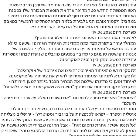
עידן חדש בהונגריה? המנהיג הטרי עושה את מה שאורבן סירב לעשות
ראש הממשלה החדש פטר מדיאר ערך את הופעת הבכורה שלו בפסגת
האיחוד האירופי והבטיח לשים סוף לעימותים המתמשכים עם בריסל •
במקביל, ויקטור אורבן הגיע לבירת בלגיה וקרא למחליפו להמשיך במאבק
מול מוסדות האיחוד ולהטיל וטו על התקציב האירופי הבא
מערכת היום
19.06.2026
לא צפוי: האם האיחוד האירופי יפתח בדיאלוג עם פוטין?
המהלך עורר ביקורת מצד כמה ממדינות האיחוד האירופי, שטענו כי לא
עודכנו מראש על פתיחת ערוץ התקשורת עם הקרמלין • בלשכתו של
אנטוניו קושטה טוענים כי מדובר במגעים מוגבלים שנועדו לבחון אפשרות
עתידית למשא ומתן בין רוסיה לאוקראינה
מערכת היום
19.06.2026
זלנסקי דורש מהאיחוד האירופי: "האיצו את צירופה של אוקראינה"
זלנסקי קרא למנהיגי האיחוד האירופי להאיץ את צירופה של אוקראינה
לאיחוד וטען כי מדינתו שילמה את המחיר הכבד ביותר למען חירותה •
במקביל תקף בחריפות את פוטין: "הוא רוצה שאוקראינה תעלה בלהבות"
מערכת היום
19.06.2026
״הצונאמי״ האירופי מחכה לבחירות: ״אם השרים האלה יישארו - התמיכה
תיעלם״
מחר יתכנסו שרי החוץ של האיחוד בלוקסמבורג, כשחלקם - בהובלת
איטליה וספרד - יקראו לסנקציות על בן גביר וסמוטריץ׳ • ירושלים מצליחה
לסכל את המהלך בזכות גוש מדינות בראשות צ׳כיה, ששר החוץ שלה הזהיר
״אל תנסו אפילו, אחרת נחסום זאת״ • אבל ההגנה שברירית: היא נשענת על
הרצון לא לחזק את השרים לפני הבחירות, וגורם דיפלומטי מזהיר שאחריהן