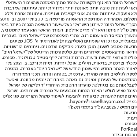
"ישראל היום" הוא גוף תקשורת שנוסד מתוך האמונה שהציבור הישראלי
ראוי לעיתונות טובה יותר, מאוזנת יותר ומדויקת יותר. עיתונות שמדברת
ולא צועקת. עיתונות אמינה, אובייקטיבית ועניינית. עיתונות אחרת וללא
תשלום. המהדורה המודפסת הראשונה פורסמה ב-30 ביולי 2007, וב-2010
הפך "ישראל היום" לעיתון הישראלי בעל שיעור החשיפה הגבוה ביותר בימי
חול. מו"ל העיתון היא ד"ר מרים אדלסון. העורך הראשי הוא עמר לחמנוביץ,
והעורך המייסד הוא עמוס רגב. אתרי האינטרנט של "ישראל היום" בעברית
ובאנגלית, כמו כן היישומונים (אפליקציות) לאנדרואיד ול-iOS, מציגים
חדשות מסביב לשעון, תוכן בלעדי, מבזקים ועדכונים, ניתוחים ופרשנויות,
וידיאו, פודקאסטים ושידורים חיים. פלטפורמות הדיגיטל של "ישראל היום"
כוללות ערוצי חדשות ודעות, תרבות ובידור, לייף סטייל, טכנולוגיה, ספורט,
כלכלה וצרכנות, בריאות, חיילים, אוכל, יהדות, תיירות ורכב. ב-2021 עלו
לאוויר האתר החדש והיישומון החדש של "ישראל היום" בעברית, במטרה
לספק לגולשים חוויה מהירה, עדכנית, בטוחה ונוחה. תכני המהדורה
המודפסת של העיתון זמינים גם באתר, במהדורה יומית מקוונת, ואפשר
לקבל אותם גם בניוזלטר. מועדון ההטבות הייחודי "הקליקה של ישראל
היום" מציע לגולשי האתר הנחות ומבצעים על מוצרים ושירותים. ישראל
היום פתוח להערות, לביקורת ולהצעות לשיפור מקהל הקוראים. פנו אלינו
במייל hayom@israelhayom.co.il.
יום חמישי, 9.7.2026
כ"ד בתמוז תשפ"ו
חדשות
דעות
ספורט
ForReal
תרבות ובידור