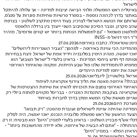
לישראל
באיטליה ראש הממשלה מלוני הביאה יציבות למדינה - אך עלולה להיתקל
באתגר בדרך לכהונה נוספת • בספרד פרשיות שחיתות סוגרות על סנצ'ס,
שרותם את הנושא הישראלי לצרכיו, בעוד הימין מתקרב לשלטון • בצרפת
עוזב מקרון, וגובר הסיכון שהסיבוב השני ייערך בין ברדלה הלאומני
למלנשון משמאל • "גם לממשלות הנוחות ביותר יש קווים אדומים", מזהיר
ד"ר רמי דניאל מ-INSS
ניסן שטראוכלר, כתבנו באירופה
27.06.2026
מהמדינה הכי עוינת באירופה - למהפך: "נעביר השגרירות לירושלים"
יאנז יאנשה, מנהיג הימין בסלובניה וידיד אמת של ישראל, ניצח בבחירות
ופותח דף חדש ביחסי המדינות • בראיון בלעדי ל"ישראל השבוע" הוא
מחמיא להתמודדות שלנו מול שבע חזיתות, ומקווה שהאיחוד האירופי
ישנה את יחסו למדינת היהודים
אריאל בולשטיין
| ליובליאנה
25.06.2026
נבהלו? אירופה מאטה את הליך צירוף אוקראינה לאיחוד
האיחוד האירופי צמצם את תוכניתו להאיץ את שיחות ההצטרפות של
אוקראינה בעקבות התנגדות הונגריה • בבריסל מקווים לפתוח ביולי רק
שניים מששת שלבי המשא ומתן בדרך לחברות באיחוד
מערכת היום
25.06.2026
המדינה שהיתה עוינת לישראלים ועוברת מהפכה: "רק תבואו"
הצעד הראשון של ראש ממשלת סלובניה הנכנס, יאנז יאנשה, היה לסלק
דגלי אש"ף מבניין השלטון • בראיון בלעדי למגזין "היום" הוא מבטיח: זו רק
ההתחלה • "אתם לא הבעיה של אירופה, אלא ידידה מהחשובות ביותר" •
הראיון המלא - במגזין "היום"
אריאל בולשטיין
24.06.2026