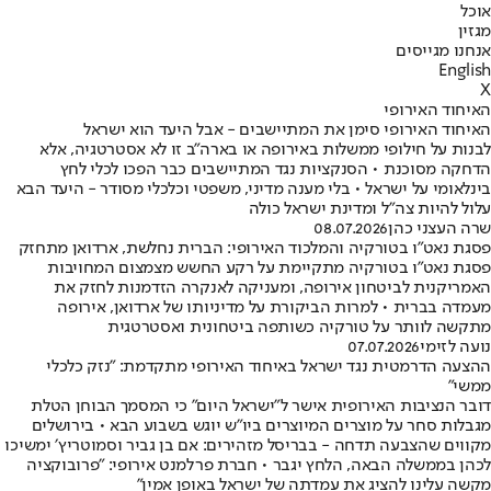
אוכל
מגזין
אנחנו מגייסים
English
X
האיחוד האירופי
האיחוד האירופי סימן את המתיישבים - אבל היעד הוא ישראל
לבנות על חילופי ממשלות באירופה או בארה"ב זו לא אסטרטגיה, אלא
הדחקה מסוכנת • הסנקציות נגד המתיישבים כבר הפכו לכלי לחץ
בינלאומי על ישראל • בלי מענה מדיני, משפטי וכלכלי מסודר - היעד הבא
עלול להיות צה"ל ומדינת ישראל כולה
שרה העצני כהן
08.07.2026
פסגת נאט"ו בטורקיה והמלכוד האירופי: הברית נחלשת, ארדואן מתחזק
פסגת נאט"ו בטורקיה מתקיימת על רקע החשש מצמצום המחויבות
האמריקנית לביטחון אירופה, ומעניקה לאנקרה הזדמנות לחזק את
מעמדה בברית • למרות הביקורת על מדיניותו של ארדואן, אירופה
מתקשה לוותר על טורקיה כשותפה ביטחונית ואסטרטגית
נועה לזימי
07.07.2026
ההצעה הדרמטית נגד ישראל באיחוד האירופי מתקדמת: "נזק כלכלי
ממשי"
דובר הנציבות האירופית אישר ל״ישראל היום״ כי המסמך הבוחן הטלת
מגבלות סחר על מוצרים המיוצרים ביו"ש יוגש בשבוע הבא • בירושלים
מקווים שהצבעה תדחה - בבריסל מזהירים: אם בן גביר וסמוטריץ׳ ימשיכו
לכהן בממשלה הבאה, הלחץ יגבר • חברת פרלמנט אירופי: "פרובוקציה
מקשה עלינו להציג את עמדתה של ישראל באופן אמין"