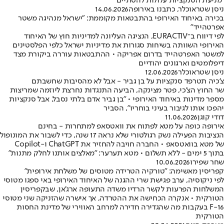
״מניעת הסנקציות עלולות להסתיים״
ניסן שטראוכלר, כתבנו באירופה
14.06.2026
בכירה באיחוד האירופי בהתבטאות מקוממת: "ישראל מנהיגה משטר
אפרטהייד"
לפי דיווח ב־EURACTIV, הנציגה העליונה למדיניות חוץ של האיחוד
האירופי השוותה בשיחות סגורות את מדיניות ישראל כלפי הפלסטינים
למשטר האפרטהייד בדרום אפריקה • ההתבטאות עוררה ביקורת מצד
דיפלומטים וארגונים יהודיים
ניסן שטראוכלר
12.06.2026
צ'כיה תטרפד סנקציות על בן גביר - אבל לא מהסיבות שחשבתם
שר החוץ הצ'כי, פטר מצינקה, הביעה התנגדות נחרצת ליוזמה שמריצות
מספר מדינות באיחוד האירופי • "בן גביר אדם בלתי נסבל, אבל סנקציות
יהפכו אותו לגיבור בעיני בוחריו", הסביר
דודי קוגן
11.06.2026
אירופה כופה על מטא לפתוח את וואטסאפ למתחרות - בחינם
הנציבות הפעילה נשק רגולטורי שלא נראה 17 שנה, כדי לשבור את המונופול
של מטא בוואטסאפ • החברה חויבה להחזיר את ChatGPT ו-Copilot
בתוך 5 ימים - ללא תשלום • מטא תערער: "מאלצים אותנו לחלק מתנות"
שחר שפירו
10.06.2026
קפריסין מאשימה: ״טורקיה הטרידה מטוסים של משלחת אירופית״
לפי ניקוסיה, ערב פגישת שרי ההגנה של האיחוד האירופי באי ספגו מטוסי
המשלחות הפרעות לקשר הרדיו משדה התעופה ארג'אן, שבקפריסין
הטורקית • אנקרה הכחישה את ההטרדה, אך אישרה שהזניקה שני מטוסי
F-16 בעקבות מה שהגדירה חדירה למרחב האווירי של מדינת החסות
הטורקית