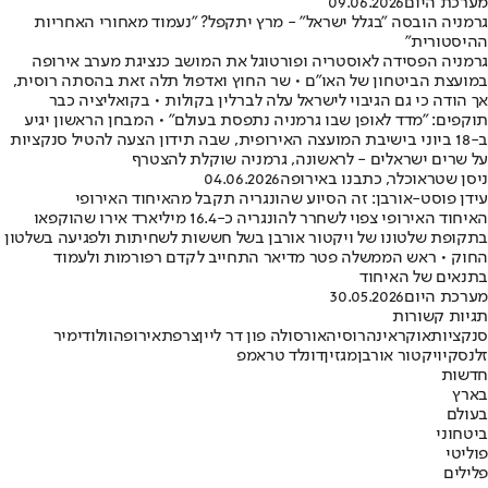
מערכת היום
09.06.2026
גרמניה הובסה ״בגלל ישראל״ - מרץ יתקפל? ״נעמוד מאחורי האחריות
ההיסטורית״
גרמניה הפסידה לאוסטריה ופורטוגל את המושב כנציגת מערב אירופה
במועצת הביטחון של האו״ם • שר החוץ ואדפול תלה זאת בהסתה רוסית,
אך הודה כי גם הגיבוי לישראל עלה לברלין בקולות • בקואליציה כבר
תוקפים: "מדד לאופן שבו גרמניה נתפסת בעולם" • המבחן הראשון יגיע
ב-18 ביוני בישיבת המועצה האירופית, שבה תידון הצעה להטיל סנקציות
על שרים ישראלים - לראשונה, גרמניה שוקלת להצטרף
ניסן שטראוכלר, כתבנו באירופה
04.06.2026
עידן פוסט-אורבן: זה הסיוע שהונגריה תקבל מהאיחוד האירופי
האיחוד האירופי צפוי לשחרר להונגריה כ-16.4 מיליארד אירו שהוקפאו
בתקופת שלטונו של ויקטור אורבן בשל חששות לשחיתות ולפגיעה בשלטון
החוק • ראש הממשלה פטר מדיאר התחייב לקדם רפורמות ולעמוד
בתנאים של האיחוד
מערכת היום
30.05.2026
תגיות קשורות
סנקציות
אוקראינה
רוסיה
אורסולה פון דר ליין
צרפת
אירופה
וולודימיר
זלנסקי
ויקטור אורבן
מגזין
דונלד טראמפ
חדשות
בארץ
בעולם
ביטחוני
פוליטי
פלילים