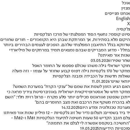
אוכל
מגזין
אנחנו מגייסים
English
X
גלקסיה
סיוט קוסמי: נחשף הסוד המפלצתי של מרכז הגלקסיות
היקום מלא בסתירות, אך המרתקת שבהן היא הקוואזרים - חורים שחורים
שדווקא בגלל התיאבון המפלצתי שלהם, הופכים לעצמים הבהירים ביותר
בחלל • מדוע המבריקים שבהם נמצאים תמיד במרחקים של מיליארדי
שנות אור מאיתנו?
שחר שפירו
03.05.2026
חוקר ישראלי גילה משהו שכולם פספסו על החומר האפל
מחקר של 170 גלקסיות גילה דפוס קבוע שחוזר על עצמו - וזה מעלה
שאלות חדשות על הכבידה ומבנה הגלקסיות
יוחאי שויגר
11.01.2026
האם הגיע הזמן לשנות את שמם של "ענקי הקרח" במערכת השמש?
מחקר חדש של אסטרופיזיקאית ישראלית באוניברסיטת ציריך מראה כי
ייתכן שנפטון ואוראנוס מכילים יותר סלע מקרח • פרופ' רוית חלד: "השם
לא בהכרח משקף את הרכבם ואת מצב החומרים בהם"
מערכת טכנולוגיה ומדע היום
14.12.2025
יד ביד בשמיים: תצלום נדיר של זוג גלקסיות - 12 מיליון שנות אור מאיתנו
צלם חובב הקדיש 50 שעות חשיפה לתיעוד הגלקסיות M81 ו-M82 •
"החשיכה בטקסס אפשרה לי לצלם את התמונה"
סוכנויות הידיעות
19.05.2025