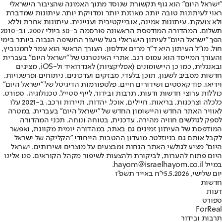
"ישראל היום" הוא גוף תקשורת שנוסד מתוך האמונה שהציבור הישראלי
ראוי לעיתונות טובה יותר, מאוזנת יותר ומדויקת יותר. עיתונות שמדברת
ולא צועקת. עיתונות אמינה, אובייקטיבית ועניינית. עיתונות אחרת וללא
תשלום. המהדורה המודפסת הראשונה פורסמה ב-30 ביולי 2007, וב-2010
הפך "ישראל היום" לעיתון הישראלי בעל שיעור החשיפה הגבוה ביותר בימי
חול. מו"ל העיתון היא ד"ר מרים אדלסון. העורך הראשי הוא עמר לחמנוביץ,
והעורך המייסד הוא עמוס רגב. אתרי האינטרנט של "ישראל היום" בעברית
ובאנגלית, כמו כן היישומונים (אפליקציות) לאנדרואיד ול-iOS, מציגים
חדשות מסביב לשעון, תוכן בלעדי, מבזקים ועדכונים, ניתוחים ופרשנויות,
וידיאו, פודקאסטים ושידורים חיים. פלטפורמות הדיגיטל של "ישראל היום"
כוללות ערוצי חדשות ודעות, תרבות ובידור, לייף סטייל, טכנולוגיה, ספורט,
כלכלה וצרכנות, בריאות, חיילים, אוכל, יהדות, תיירות ורכב. ב-2021 עלו
לאוויר האתר החדש והיישומון החדש של "ישראל היום" בעברית, במטרה
לספק לגולשים חוויה מהירה, עדכנית, בטוחה ונוחה. תכני המהדורה
המודפסת של העיתון זמינים גם באתר, במהדורה יומית מקוונת, ואפשר
לקבל אותם גם בניוזלטר. מועדון ההטבות הייחודי "הקליקה של ישראל
היום" מציע לגולשי האתר הנחות ומבצעים על מוצרים ושירותים. ישראל
היום פתוח להערות, לביקורת ולהצעות לשיפור מקהל הקוראים. פנו אלינו
במייל hayom@israelhayom.co.il.
יום שלישי, 5.5.2026
י"ח באייר תשפ"ו
חדשות
דעות
ספורט
ForReal
תרבות ובידור