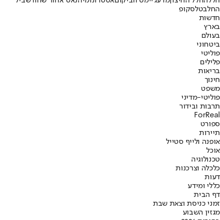
חלל
החלל החיצון
מדע
ג'יימס ווב
יקום
אסטרונומיה
נאס"א
חור שחור
שביל
החלב
טלסקופ
חדשות
בארץ
בעולם
ביטחוני
פוליטי
פלילים
בריאות
חינוך
משפט
פוליטי-מדיני
תרבות ובידור
ForReal
ספורט
תיירות
אופנה ולייף סטייל
אוכל
טכנולוגיה
כלכלה וצרכנות
דעות
כללי ומידע
דף הבית
זמני כניסת וצאת שבת
מגזין השבוע