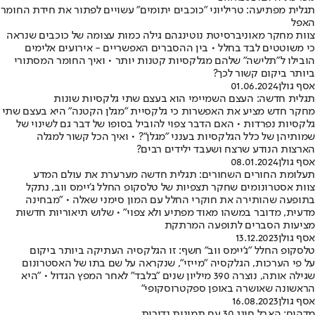
תגלית מפתיעה: טריליוני "כוכבים יתומים" עשויים לפתור את חידת החומר
האפל
צוות מחקר מאוניברסיטת נוטינגהם גילה כמות עצומה של כוכבים שנראה
כי משוטטים לבד בחלל • בין ההסברים האפשריים - אירועים אלימים
הובילו ל"תלישה" שלהם מגלקסיות קטנות יותר • ואיך החומר המסתורי
ביותר ביקום קשור לכך?
אסף גולן
01.06.2024
תגלית חדשה: העצם השמיימי הוא בעצם שתי גלקסיות שונות
מחקר חדש מציע את האפשרות כי גלקסיית "מגלן הקטנה" היא בעצם שתי
גלקסיות נפרדות • האם הדבר צפוי להוביל בסופו של דבר גם לשינוי של
שמותיהן של כלל הגלקסיות בענני "מגלן"? • ואיך הכל קשור למגלה
הארצות הנודע שרצח ושעבד ילידים רבים?
אסף גולן
08.01.2024
תעלומת החורים השחורים: תגלית חדשה מערערת את עולם המדע
צוות אסטרונומים שחקר תצפיות של טלסקופ החלל ג'יימס ווב, נתקל
בתופעה שהותירה את חוקרי החלל עם המון סימני שאלה • "מבחינה
מדעית, מדובר במשהו מאוד מפתיע ולא צפוי" • שלוש תיאוריות חדשות
מציעות הסברים לתופעה המרתקת
אסף גולן
13.12.2023
טלסקופ החלל "ג'יימס ווב" חשף: זו הגלקסיה העתיקה ביותר ביקום
על פי הערכות, הגלקסיה "מייזי", שנקראה על שם בתו של האסטרונום
שגילה אותה, נוצרה 390 מיליון שנים "בלבד" לאחר המפץ הגדול • "היא
הראשונה שאושרה באופן ספקטרוסקופי"
אסף גולן
16.08.2023
מדהים: האבל חוגג 30 עם תמונות נדירות