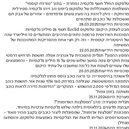
טלסקופ החלל חשף גלקסיה נסתרת - בתוך "טורנדו קוסמי"
המצלמות המשוכללות של טלסקופ ג'יימס ווב זיהו גלקסיה ספירלית
מרוחקת • ניתן לזהות בה מעין גושים אדמדמים - אזורים של אבק חם
ואשכולות של כוכבים מתהווים
סוכנויות הידיעות
28.03.2025
מבט לעומק היקום: טלסקופ Euclid חשף 26 מיליון גלקסיות
הסוכנות האירופית פרסמה נתונים מרהיבים המתעדים 10 מיליארד שנה
של היסטוריה קוסמית • וזה רק חצי אחוז מהסריקות המתוכננות של
המשימה
סוכנויות הידיעות
22.03.2025
המפץ ההפוך? תגלית מהפכנית על אנרגיה אפלה חושפת תרחיש דרמטי
צוות חוקרים צפה במשך שלוש שנים על 15 מיליון גלקסיות - והממצאים
שלו עשויים לשנות את כל מה שחשבנו על עתיד היקום
סוכנויות הידיעות
20.03.2025
לראשונה בהיסטוריה: כך נראה כוכב גוסס מחוץ לגלקסיה
התמונה המטושטשת, שצולמה במרחק 160 אלף שנות אור, חושפת כוכב
גוסס הגדול פי 2,000 מהשמש • החוקרים: "הזדמנות נדירה לראות כוכב
משתנה בזמן אמת"
מערכת היום
25.11.2024
תגלית מסעירה: מהן "המפלצות האדומות"?
קבוצת מדענים בינלאומית גילתה שלוש גלקסיות ענקיות במיוחד,
המכונות "מפלצות אדומות", שמסוגלות ליצור כוכבים בקצב מהיר מאוד •
האסטרונומים הצליחו לראות את הגלקסיות באמצעות טלסקופ, והופתעו
מגודלן
מערכת היום
21.11.2024