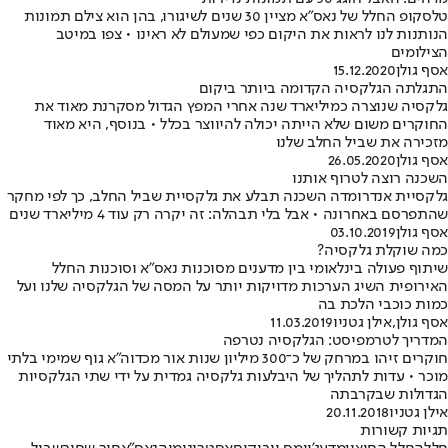
טלסקופ החלל של נאס"א מציין 30 שנים לשיגורו, בהן הוא צילם תמונות
הנותנות לנו לראות את היקום כפי שמעולם לא ראינו • צפו במיטב
הצילומים
אסף גולן
15.12.2020
התגלתה הגלקסיה הקדומה ביותר ביקום
גלקסיה שנוצרה כמיליארד שנה אחרי המפץ הגדול מסקרנת מאוד את
החוקרים משום שלא הייתה יכולה להיווצר בכלל • בנוסף, היא מאוד
מזכירה את שביל החלב שלנו
אסף גולן
26.05.2020
השכנה רוצה לטרוף אותנו
גלקסיית אנדרומדה השכנה תבלע את גלקסיית שביל החלב, כך לפי מחקר
שהתפרסם באחרונה • אבל בלי תבהלה: זה יקרה רק עוד 4 מיליארד שנים
אסף גולן
03.10.2019
כמה שוקלת גלקסיה?
שיתוף פעולה בינלאומי בין מדענים מסוכנות נאס"א וסוכנות החלל
האירופית השיג הערכות מדויקות יותר על המסה של הגלקסיה שלנו ועל
כמות כוכבי הלכת בה
אסף גולן
,
אילן גטניו
11.03.2019
המדריך לטרמפיסט: הגלקסיה נטרפה
חוקרים זיהו במרחק של כ־300 מיליון שנות אור מכדוה"א גוף שמימי בלתי
מוכר • עדות לתהליך של היבלעות גלקסיה גמדית על ידי שתי הגלקסיות
הגדולות שבקרבתה
אילן גטניו
20.11.2018
תגיות קשורות