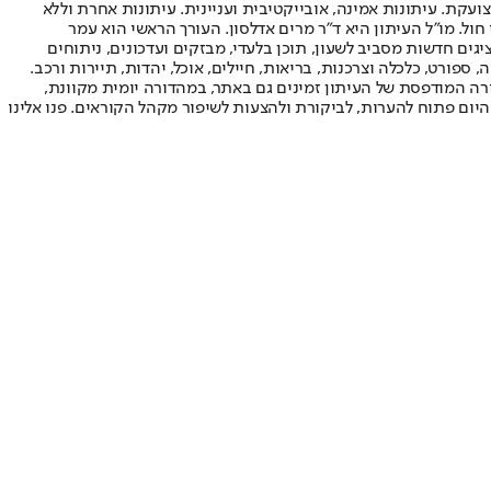
ועקת. עיתונות אמינה, אובייקטיבית ועניינית. עיתונות אחרת וללא
עור החשיפה הגבוה ביותר בימי חול. מו"ל העיתון היא ד"ר מרים אדלסון. העורך הראשי הוא עמר
 והעורך המייסד הוא עמוס רגב. אתרי האינטרנט של "ישראל היום" בעברית ובאנגלית, כמו כן היישומונים (אפליקציות) לאנדרואיד ול-iOS, מציגים חדשות מסביב לשעון, תוכן בלעדי, מבזקים ועדכונים, ניתוחים
, ספורט, כלכלה וצרכנות, בריאות, חיילים, אוכל, יהדות, תיירות ורכב.
דורה המודפסת של העיתון זמינים גם באתר, במהדורה יומית מקוונת,
היום פתוח להערות, לביקורת ולהצעות לשיפור מקהל הקוראים. פנו אלינו