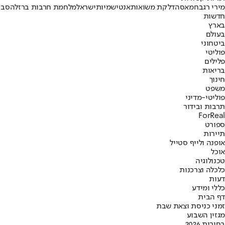
מירי רגב
חמאס
הדלקת משואות
אנטישמיות
ישראל
מלחמת חרבות ברזל
הסבר
חדשות
בארץ
בעולם
ביטחוני
פוליטי
פלילים
בריאות
חינוך
משפט
פוליטי-מדיני
תרבות ובידור
ForReal
ספורט
תיירות
אופנה ולייף סטייל
אוכל
טכנולוגיה
כלכלה וצרכנות
דעות
כללי ומידע
דף הבית
זמני כניסת וצאת שבת
מגזין השבוע
בחירות 2026