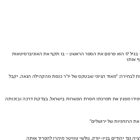
הוא נחשב לאחד הכוכבים הבולטים בימין האמריקני, קול שמרני שמתחזק קשר עם קהל של עשרות מיליוני עוקבים, חובש כיפה ואוהד ישראל מובהק • בגיל 17 הוא פרסם את הספר הראשון - בו תקף את האוניברסיטאות
ף אותו
ת לבחירה: "מאוד הגיוני שבטקס של יו"ר כנסת מהקהילה הגאה, יקבל
"שפירו מפגין את תמיכתו חסרת הפשרות בישראל, בצדקת דרכה ובזכותה
ת הרוחניות של ירושלים"
 נגד יהודים בניו-יורק. גולשי טוויטר מיהרו להפריך אותה