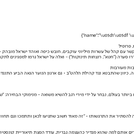
 פרופיל
ו סערה ("חטא", רוצחות תינוקות") - ואלה על ישראל גרמו למפגינים לתקו
בות מעורבות
, כיוון שהתבטא נגד קהילת הלהט"ב • גם ארגון הנוער הגאה הביע התנגדו
ביותר בעולם, נבחר על ידי מירי רגב להשיא משואה • מנימוקי הבחירה: 
להסתיר את התרגשותו • "זה מאוד חשוב שתגיעו לכאן ותתמכו וגם תחוו א
ים אותם למה שהוא מגדיר כהעצמה גברית, עודד הפצת תיאוריית קונספירציה