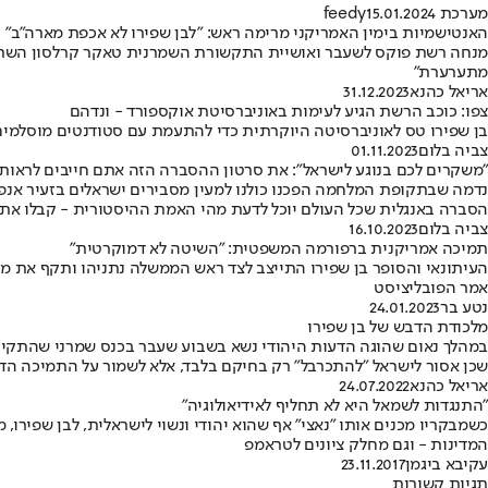
מערכת feedy
15.01.2024
האנטישמיות בימין האמריקני מרימה ראש: "לבן שפירו לא אכפת מארה"ב"
מנחה רשת פוקס לשעבר ואושיית התקשורת השמרנית טאקר קרלסון השתלח
מתערערת"
אריאל כהנא
31.12.2023
צפו: כוכב הרשת הגיע לעימות באוניברסיטת אוקספורד - ונדהם
בן שפירו טס לאוניברסיטה היוקרתית כדי להתעמת עם סטודנטים מוסלמים,
צביה בלום
01.11.2023
"משקרים לכם בנוגע לישראל": את סרטון ההסברה הזה אתם חייבים לראות 
נדמה שבתקופת המלחמה הפכנו כולנו למעין מסבירים ישראלים בזעיר אנפ
הסברה באנגלית שכל העולם יוכל לדעת מהי האמת ההיסטורית - קבלו את הס
צביה בלום
16.10.2023
תמיכה אמריקנית ברפורמה המשפטית: "השיטה לא דמוקרטית"
העיתונאי והסופר בן שפירו התייצב לצד ראש הממשלה נתניהו ותקף את מ
אמר הפובליציסט
נטע בר
24.01.2023
מלכודת הדבש של בן שפירו
במהלך נאום שהוגה הדעות היהודי נשא בשבוע שעבר בכנס שמרני שהתקיים 
שכן אסור לישראל "להתכרבל" רק בחיקם בלבד, אלא לשמור על התמיכה הד
אריאל כהנא
24.07.2022
"התנגדות לשמאל היא לא תחליף לאידיאולוגיה"
כשמבקריו מכנים אותו "נאצי" אף שהוא יהודי ונשוי לישראלית, לבן שפירו,
המדינות - וגם מחלק ציונים לטראמפ
עקיבא ביגמן
23.11.2017
תגיות קשורות