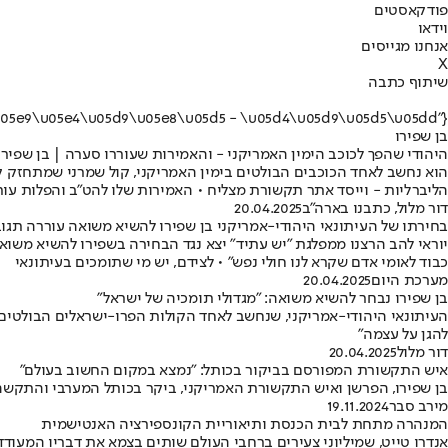
פודקאסטים
וידאו
אנחנו מגייסים
X
שיתוף כתבה
{"name":"\u05d1\u05df \u05e9\u05e4\u05d9\u05e8\u05d5 - \u05d4\u05d9\u05d5\u05dd"}
בן שפירו
היהודי שהפך לכוכב הימין האמריקני - והאמירות שעוררו סערה | בן שפירו,
הליברליות - וייסד אתר תקשורת מצליח • האמירות שלו להט"ב והפלות עורר
דור מלול, כתבנו בארה"ב
20.04.2025
בחירתו של העיתונאי היהודי-אמריקני בן שפירו להשיא משואה עוררה תגו
יוראי להב הרצנו ממפלגת "יש עתיד" יצא נגד הבחירה בשפירו להשיא משואה
כבוד לאומי אדם שקרא לנו חולי נפש" • לצידם, יש מי שתומכים בעיתונאי
מערכת היום
20.04.2025
בן שפירו נבחר להשיא משואה: "מגדולי תומכיה של ישראל"
העיתונאי היהודי-אמריקני, שנחשב לאחד הקולות הפרו-ישראלים הבולטים 
להגן על עצמה"
דור מלול
20.04.2025
איש התקשורת המפורסם בביקור בכותל: "נמצא במקום החשוב בעולם"
בן שפירו, הפרשן ואיש התקשורת האמריקני, ביקר בכותל המערבי והתקשה 
מירב סבר
19.11.2024
המנהרה מתחת לבית הכנסת ותיאוריית הקונספירציה האנטישמית
אנדרו טייט, שמיליוני צעירים ברחבי העולם שותים בצמא את דבריו המעודד