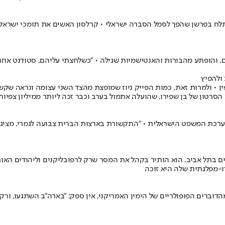
 בפרשן שהפך לסמל הסברה ישראלי • קרלסון האשים את תומכי ישראל כ
 והופתע מהבורות והאנטישמיות שגילה • "כשלחצתי עליהם, סטודנט אחר 
ולהפיץ
ין • ולמרות זאת, כמות הפייק ניוז שמופצת מהצד השני עצומה ונראה 
רטון של בן שפירו, שהועלה אתמול בערב וכבר זכה ליותר ממיליון צפיות
ערכת המשפט הישראלית • "התקשורת בארצות הברית צבועה לגמרי, מציגים
בתל אביב, הוא הותיר בקהל את המסר שרק לרפובליקנים וליהודים האורת
ו-מפלגתית שלה היא זוכה
 מהדוברים הפופולריים של הימין האמריקני, אין ספק: "בארה"ב השתגעו, ור