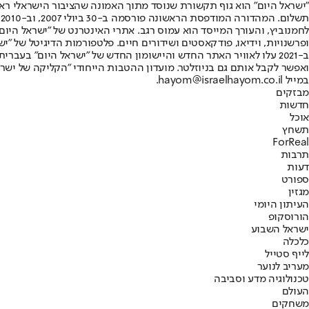
"ישראל היום" הוא גוף תקשורת שנוסד מתוך האמונה שהציבור הישראלי ראוי 
ת
ופרשנויות, וידיאו, פודקאסטים ושידורים חיים. פלטפורמות הדיגיטל של "ישרא
ב-2021 עלו לאוויר האתר החדש והיישומון החדש של "ישראל היום" בע
ואפשר לקבל אותם גם בניוזלטר. מועדון ההטבות הייחודי "הקליקה של ישרא
במייל hayom@israelhayom.co.il.
מבזקים
חדשות
אוכל
תשחץ
ForReal
תרבות
דעות
ספורט
מגזין
העיתון היומי
הורוסקופ
ישראל השבוע
כלכלה
לייף סטייל
מעריב לנוער
טכנולוגיה מדע וסביבה
העולם
משחקים