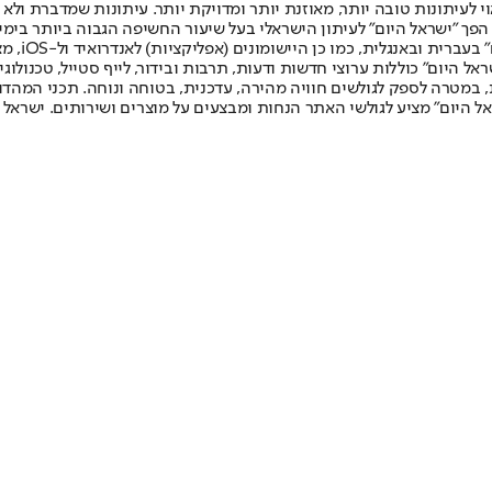
לעיתונות טובה יותר, מאוזנת יותר ומדויקת יותר. עיתונות שמדברת ולא צ
שלום. המהדורה המודפסת הראשונה פורסמה ב-30 ביולי 2007, וב-2010 הפך "ישראל היום" לעיתון הישראלי בעל שי
לחמנוביץ,
ל היום" כוללות ערוצי חדשות ודעות, תרבות ובידור, לייף סטייל, טכנולוגיה
ברית, במטרה לספק לגולשים חוויה מהירה, עדכנית, בטוחה ונוחה. תכני המה
ל היום" מציע לגולשי האתר הנחות ומבצעים על מוצרים ושירותים. ישראל 