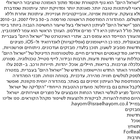
"ישראל היום" הוא גוף תקשורת שנוסד מתוך האמונה שהציבור הישראלי
ראוי לעיתונות טובה יותר, מאוזנת יותר ומדויקת יותר. עיתונות שמדברת
ולא צועקת. עיתונות אמינה, אובייקטיבית ועניינית. עיתונות אחרת וללא
תשלום. המהדורה המודפסת הראשונה פורסמה ב-30 ביולי 2007, וב-2010
הפך "ישראל היום" לעיתון הישראלי בעל שיעור החשיפה הגבוה ביותר בימי
חול. מו"ל העיתון היא ד"ר מרים אדלסון. העורך הראשי הוא עמר לחמנוביץ,
והעורך המייסד הוא עמוס רגב. אתרי האינטרנט של "ישראל היום" בעברית
ובאנגלית, כמו כן היישומונים (אפליקציות) לאנדרואיד ול-iOS, מציגים
חדשות מסביב לשעון, תוכן בלעדי, מבזקים ועדכונים, ניתוחים ופרשנויות,
וידיאו, פודקאסטים ושידורים חיים. פלטפורמות הדיגיטל של "ישראל היום"
כוללות ערוצי חדשות ודעות, תרבות ובידור, לייף סטייל, טכנולוגיה, ספורט,
כלכלה וצרכנות, בריאות, חיילים, אוכל, יהדות, תיירות ורכב. ב-2021 עלו
לאוויר האתר החדש והיישומון החדש של "ישראל היום" בעברית, במטרה
לספק לגולשים חוויה מהירה, עדכנית, בטוחה ונוחה. תכני המהדורה
המודפסת של העיתון זמינים גם באתר, במהדורה יומית מקוונת, ואפשר
לקבל אותם גם בניוזלטר. מועדון ההטבות הייחודי "הקליקה של ישראל
היום" מציע לגולשי האתר הנחות ומבצעים על מוצרים ושירותים. ישראל
היום פתוח להערות, לביקורת ולהצעות לשיפור מקהל הקוראים. פנו אלינו
במייל hayom@israelhayom.co.il.
מבזקים
חדשות
אוכל
תשחץ
ForReal
תרבות