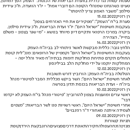
טענות קשות נגד כללית בוועדת הבריאות של הכנסת: "'העמק' הפך למחסן,
טעינו כשהנחנו שמנהלי הקופה הם דוברי אמת" • יו"ר הוועדה, ח"כ עידית
סילמן: "משבר האמון צריך להיפתר"
רן רזניק
15.02.2022
סערת בי"ח "העמק": "מפקירים את חיי האזרחים בצפון"
בעקבות חשיפות "ישראל היום": יו"ר ועדת הבריאות, ח"כ עידית סילמן,
ביקרה במרכז הרפואי ותקיים דיון מיוחד בנושא • "מי שגר בצפון - משלם
בחייו", הצהירה
רן רזניק
14.02.2022
הלחץ גובר: כללית מבקשת לאשר ניתוחי לב בביה"ח העמק
בעקבות החשיפות ב"ישראל היום" וקמפיין של הרופאים: מנכ"לית קופת
החולים תקדם פתיחת מחלקות דומות בבתיה"ח מאיר והלל יפה •
המחלקות יוקמו על ידי מחלקת הלב בבילינסון
רן רזניק
12.02.2022
הטלטלה בביה"ח העמק: הורוביץ דורש תשובות
לאחר חשיפת "ישראל היום": השר ביקש מכללית הסבר לפיטורי מנהל
ביה"ח • ועדת הבריאות בכנסת תדון בפרשה
רן רזניק
10.02.2022
ראשי ערים ומועצות בצפון להורוביץ: "פיטורי מנהל בי"ח העמק לא יקדמו
דבר"
אחרי חשיפת "ישראל היום", ראשי רשויות פנו לשר הבריאות: "מצפים
לעמידה איתנה מאחורי ד"ר רוזנבוים"
רן רזניק
09.02.2022
תגיות קשורות
מגזין
הזנחה
עפולה
חקירה
תאונת דרכים
פצועים
הרוג
בקעת הירדן
קופת