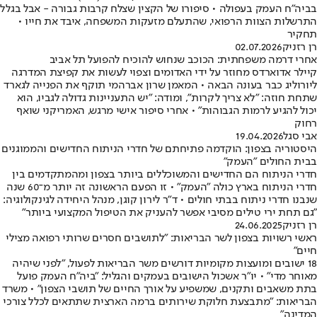
בביה"ח העמק בעפולה • סיפורו של הקצין שצלח קרבות גבורה - אבל בגלל
התרשלות הצוות הרפואי, שהתעלם מזעקות המשפחה, איבד את חייו •
תחקיר
רן רזניק
02.07.2026
אחרי דרמה משפחתית: הכוכב שנחוש להוכיח להפועל תל אביב
קיילר אדוארדס מחוזר על ידי האדומים וצפוי לעשות את קפיצת המדרגה
ליורוליג כבר בעונה הבאה • המאמן שרון אברהמי תוקף את הפנייה לגארד
שתחת חוזה: "לא צריך לקרות", ומודה: "יש התעניינות גדולה לגביו, הוא
יכול להגיע לרמות הגבוהות" • אחרי סיפור אישי מרגש, האמריקני שואף
רחוק
אבי סגל
19.04.2026
היסטוריה בצפון: הוקדמה פתיחתם של חדרי הניתוח החדישים והממוגנים
בבית החולים "העמק"
חדרי הניתוח הם החדישים והמשוכללים ביותר בצפון ומהמתקדמים בין
חדרי הניתוח בארץ כולה "העמק" • זו הפעם הראשונה זה יותר מ־60 שנה
שנבנו חדרי ניתוח בבתי חולים • ד"ר לירון קוגן, מנהל היחידה לגינקולוגיה:
"גם תחת ירי טילים מסיבי אפשר להעניק את הטיפול המקצועי ביותר"
רן רזניק
24.06.2025
ראשי רשויות בצפון לשר הבריאות: "לתושבים חסרים שרותי רפואה מצילי
חיים"
18 ישובים ומועצות מקומיות דורשים משר הבריאות לפעול, "לפני שיהיה
מאוחר מדי" • יו"ר אשכול הישובים בעמקים והגליל: "ביה"ח העמק פועל
בתת משאבים ותקנים, שמשפיע על אורך החיים של תושבי הצפון" • משרד
הבריאות: "מתבצעת חלוקת שירותים ברמה הארצית שתתאים לכלל צורכי
המדינה"