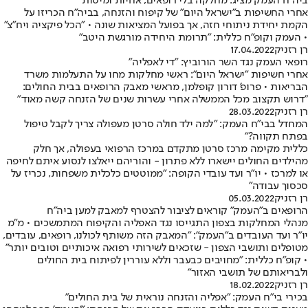
ביה"ח העמק מציג: מחלקה בלי רופאים, אחיות ומיטות
אחרי החשיפות ב"ישראל היום" של קיפוח והזנחה, בביה"ח הכריזו על
הקמת יחידת ניתוחי חזה, אך בפועל המציאות שונה • "הכל פיקציה ויח"צ"
• העמק וקופ"ח כללית: "תרומת היחידה מורגשת היטב"
רן רזניק
17.04.2022
רופאי העמק נגד השר הורוביץ: "די לאפליה"
אחרי חשיפות "ישראל היום": ראשי מחלקות מחו על התעלמות משרד
הבריאות • פרופ' דורון קופלמן, מראשי מאבק הרופאים בבית החולים:
"דרוש תקצוב מכל הממשלה אחרי עשרות שנים של הזנחה קשה מאוד"
רן רזניק
28.03.2022
המחדל בבי"ח העמק: "למה ילד חולה סרטן מעפולה צריך לקבל טיפול
בפתח תקווה?"
כללית מקימה מרכז סרטן מתקדם במרכז הרפואי בעפולה, אך חלק
מהילדים החולים יישארו ללא פתרון - והוריהם ייאלצו לנסוע איתם לחיפה
או למרכז • יו"ר ועד עובדי הקופה: "ממוטטים כלכלית משפחות, נכריז על
סכסוך עבודה"
רן רזניק
05.03.2022
הרופאים ב"העמק" קוראים לציבור להצטרף למאבק למען ביה"ח
מנהלי המחלקות בצפון התגייסו נגד האפליה והקיפוח המתמשכים • מ"מ
יו"ר ועד העובדים ב"העמק": "המאבק הזה משותף לכולנו, רופאים, עובדים,
מטופלים ותושבי הצפון - שזכאים לשירותי רפואה איכותיים וטובים יותר"
• קופ"ח כללית: "מחויבים כבעבר וללא עוררין לפיתוח בית החולים
ולבריאותם של תושבי האזור"
רן רזניק
18.02.2022
בכירי בי"ח העמק: "אפליה והזנחה נוראית של בית החולים"