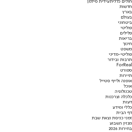
חולים כללית
עידית סילמן
חדשות
בארץ
בעולם
ביטחוני
פוליטי
פלילים
בריאות
חינוך
משפט
פוליטי-מדיני
תרבות ובידור
ForReal
ספורט
תיירות
אופנה ולייף סטייל
אוכל
טכנולוגיה
כלכלה וצרכנות
דעות
כללי ומידע
דף הבית
זמני כניסת וצאת שבת
מגזין השבוע
בחירות 2026