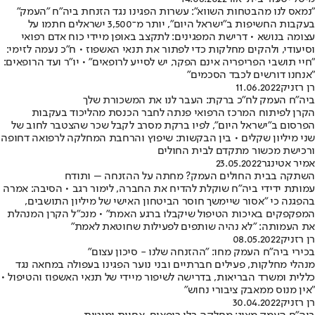
"נמאס לנו מהבטחות השווא": עשרות הפגינו נגד הזנחת ביה"ח "העמק"
בעקבות החשיפות ב"ישראל היום", יותר מ־3,500 ישראלים חתמו על
עצומה בנושא • דרישת המפגינים: לתקצב באופן מיידי כוח אדם רפואי
וסיעודי, ולהקים מחלקות כדי לפתור את תנאי האשפוז • ח"כ נעמה לזימי:
"חיי תושבי הפריפריה אינם הפקר, יש לסייע לרופאים" • יו"ר ועד הרופאים:
"אנחנו דורשים לכבד הסכמים"
רן רזניק
11.06.2022
ביה"ח העמק לח"כ ברקת: העבר לנו את המשכורת שלך
הקרן לפיתוח המרכז הרפואי פנתה לחבר הכנסת מהליכוד בעקבות
הפרסום ב"ישראל היום", לפיו ברקת מסרב לקבל שכר שהצטבר לחוב של
שני מיליון שקלים • בין הבקשות: שיפוץ והרחבת המחלקה לרפואה דחופה
ורכישת מכשור מתקדם לבית החולים
אמיר אטינגר
23.05.2022
השתקה בבית החולים העמק? מחתה על ההזנחה – ותודח
עמותת ידידי ביה"ח שוקלת להדיח את החברה, לימור רגב • הסיבה: אמרה
בהפגנה כי "אסור שיימשך חוסר הביטחון האישי של מיליון התושבים,
המפקפקים באיכות הטיפול שיקבלו ברגע האמת" • מנכ"ל הקרן המנהלת
את העמותה: "לא נהיה שותפים לפעילות שחוטאת לאמת"
רן רזניק
08.05.2022
בכירי ביה"ח העמק מחו: "ההזנחה שלנו - סיכון עצום"
מנהלי מחלקות, פעילים חברתיים ובני נוער הפגינו בעפולה במחאה נגד
כללית ומשרד הבריאות, בדרישה לשיפור מיידי של תנאי האשפוז והטיפול •
"אין מנוס ממאבק ציבורי נחוש"
רן רזניק
30.04.2022