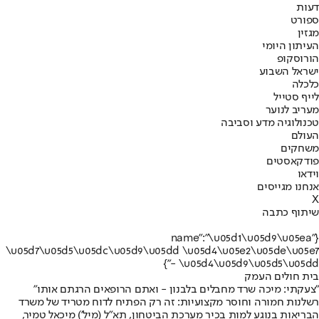
דעות
ספורט
מגזין
העיתון היומי
הורוסקופ
ישראל השבוע
כלכלה
לייף סטייל
מעריב לנוער
טכנולוגיה מדע וסביבה
העולם
משחקים
פודקאסטים
וידאו
אנחנו מגייסים
X
שיתוף כתבה
{"name":"\u05d1\u05d9\u05ea
\u05d7\u05d5\u05dc\u05d9\u05dd \u05d4\u05e2\u05de\u05e7
- \u05d4\u05d9\u05d5\u05dd"}
בית חולים העמק
"צעקתי: מיכה שרד מחבלים בלבנון - ואתם הרופאים הרגתם אותו"
רשלנות חמורה וחוסר מקצועיות: זה רק הפתיח לדוח מטריד של משרד
הבריאות בנוגע למות בכיר מערכת הביטחון, תא"ל (מיל') מיכאל טמיר,