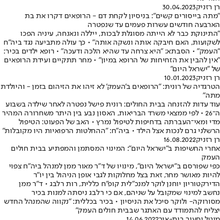
רן רזניק
30.04.2023
"מתה בייסורים קשים": בניסיון לקחת דם - הרופאים דקרו את בת
הארבעה חודשים עשרות פעמים עד שנפטרה
"התינוקת כבר לא הייתה מסוגלת לבכות, ייללה ונאנחה, עיניה הפכו
לשקועות, האם חיבקה אותה ונשקה אותה" • כך עולה מתביעה נגד ביה"ח
"העמק" • הסבתא: "היא צרחה עד שהיא הלכה ודעכה" • רופא ילדים בכיר:
"אין להבין את הזחיחות של הרופא במיון" • מחר תתקיים ועידת הרופאים
של "ישראל היום"
רן רזניק
10.01.2023
הטרגדיה של רונית: "הרופאים ב'העמק' לא זיהו את הזיהום בזמן - והיולדת
מתה"
עוד עדות להזנחה בבית החולים: רונית פישל נפטרה לאחר שילדה בשבוע
ה־26 • לפי ממצאי משרד הבריאות, האסון נבע בין היתר משחרורה המהיר
מדי ומאי־העברתה בדחיפות לטיפול נמרץ • האב של הפעוט: הטיפול
הרשלני גרם לנכות אצל הילד • ביה"ח: "ההחלטות הרפואיות היו מקובלות"
רן רזניק
16.08.2022
אחרי החשיפות ב"ישראל היום": המינוי המסתמן והמפתיע בבית חולים
העמק
כפי שפורסם ב"ישראל היום", מינויו של ד"ר מאור ממן למנהל ביה"ח צפוי
להיות מאושר מחר, זאת בצל מחלוקות לגבי אופן הניהול בין יו"ר
הדירקטוריון יוחנן לוקר למנכ"לית קופ"ח כללית, רות רלבג • ד"ר ממן
נחשב למינוי שמקובל על שניהם, אם כי רלבג ניסתה למנות בכיר
מסורוקה- ולוקר סיכל את הניסיון • בכיר בכללית: "נקווה שהמנהל החדש
יצליח להתמודד עם האתגר שבבית חולים העמק"
מיטל יסעור בית-אור
14.06.2022