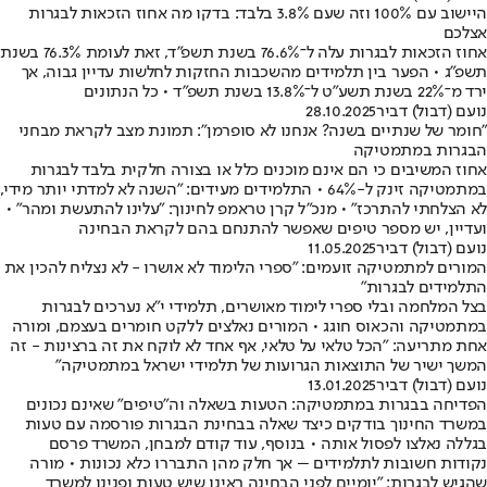
היישוב עם 100% וזה שעם 3.8% בלבד: בדקו מה אחוז הזכאות לבגרות
אצלכם
אחוז הזכאות לבגרות עלה ל־76.6% בשנת תשפ"ד, זאת לעומת 76.3% בשנת
תשפ"ג • הפער בין תלמידים מהשכבות החזקות לחלשות עדיין גבוה, אך
ירד מ־22% בשנת תשע"ט ל־13.8% בשנת תשפ"ד • כל הנתונים
נועם (דבול) דביר
28.10.2025
"חומר של שנתיים בשנה? אנחנו לא סופרמן": תמונת מצב לקראת מבחני
הבגרות במתמטיקה
אחוז המשיבים כי הם אינם מוכנים כלל או בצורה חלקית בלבד לבגרות
במתמטיקה זינק ל-64% • התלמידים מעידים: "השנה לא למדתי יותר מידי,
לא הצלחתי להתרכז" • מנכ״ל קרן טראמפ לחינוך: "עלינו להתעשת ומהר" •
ועדיין, יש מספר טיפים שאפשר להתנחם בהם לקראת הבחינה
נועם (דבול) דביר
11.05.2025
המורים למתמטיקה זועמים: "ספרי הלימוד לא אושרו - לא נצליח להכין את
התלמידים לבגרות"
בצל המלחמה ובלי ספרי לימוד מאושרים, תלמידי י"א נערכים לבגרות
במתמטיקה והכאוס חוגג • המורים נאלצים ללקט חומרים בעצמם, ומורה
אחת מתריעה: "הכל טלאי על טלאי, אף אחד לא לוקח את זה ברצינות - זה
המשך ישיר של התוצאות הגרועות של תלמידי ישראל במתמטיקה"
נועם (דבול) דביר
13.01.2025
הפדיחה בבגרות במתמטיקה: הטעות בשאלה וה"טיפים" שאינם נכונים
במשרד החינוך בודקים כיצד שאלה בבחינת הבגרות פורסמה עם טעות
בגללה נאלצו לפסול אותה • בנוסף, עוד קודם למבחן, המשרד פרסם
נקודות חשובות לתלמידים – אך חלק מהן התבררו כלא נכונות • מורה
שהגיש לבגרות: "יומיים לפני הבחינה ראינו שיש טעות ופנינו למשרד