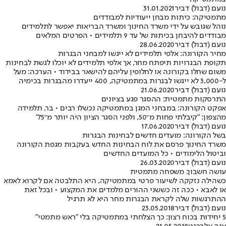
נועם (דבול) דביר
31.01.2021
מתמטיקה: כיתות מבחן ייעודיות למבודדים
נוהל שגובש על ידי משרד החינוך ומשרד הבריאות יאפשר לתלמידים
מבודדים להיבחן בכיתות של עד 9 תלמידים • הפרטים המלאים
נועם (דבול) דביר
28.06.2020
מחיר הקורונה: אלפי תלמידים לא ייגשו למבחני הבגרות
תקופת הבגרויות תיפתח מחר, אך אלפי תלמידים לא יוכלו לגשת לבחינות
משום שחלו בקורונה או לחלופין עליהם להישאר בבידוד • הערכה: מעל
ל-3,000 לא ייגשו לבגרות במתמטיקה, 400 ייעדרו מהבגרות בכימיה
נועם (דבול) דביר
21.06.2020
התרסקות מתמטית: ההסגר פגע בציונים
אפקט הקורונה: במבחני המגן במתמטיקה נכשלו רבים • בר, תלמידה
מהצפון: "קיבלתי פחות מ־50, ולפני הסגר הציון היה יותר מ־75"
נועם (דבול) דביר
17.06.2020
בשל הקורונה: מועדים חדשים לבחינות הבגרות
משרד החינוך פרסם את לוח הבחינות החדש בעקבות מגפת הקורונה
וביטול הלימודים • כל המועדים החדשים
נועם (דבול) דביר
26.03.2020
עושה חשבון: משפחה מתמטית
כשהילה נזקקה לשיעור פרטי במתמטיקה, היא התלבטה אם לקרוא לאמא
או לאבא • ככה זה כששני ההורים מלמדים את המקצוע • ובכל זאת
ההתרגשות שלה לקראת הבגרות מחר היא לא תרגיל
נועם (דבול) דביר
23.05.2018
5 יחידות בכוח רצון: כך הצלחתי במתמטיקה בלי "ראש מתמטי"