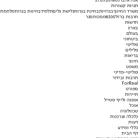
אנה אלברנט
21.05.2018
תגיות קשורות
משרד החינוך
בגרויות
בחינת בגרות
גלישת גלים
תלמיד
בחינות בגרות
מלחמת
חרבות ברזל
8200
מסכות
סגר
חדשות
בארץ
בעולם
ביטחוני
פוליטי
פלילים
בריאות
חינוך
משפט
פוליטי-מדיני
תרבות ובידור
ForReal
ספורט
תיירות
אופנה ולייף סטייל
אוכל
טכנולוגיה
כלכלה וצרכנות
דעות
כללי ומידע
דף הבית