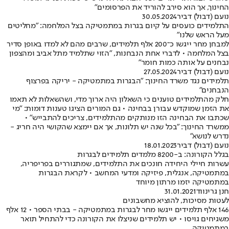
החינוך, אך הוא סירב להוריד את הפרסומים"
נועם (דבול) דביר
30.05.2024
התלמידים כועסים על קיום בגרות במתמטיקה בצל המלחמה: "מחליטים
מעל הראש שלנו"
למבחן מחר ייגשו כ־200 אלף תלמידים, שרבים מהם לא למדו באופן סדיר
בצל המלחמה • לדברי אחת הנבחנות, "הזוי שתלמיד מתל אביב ומהצפון
נבחנים על אותה כמות חומר"
נועם (דבול) דביר
27.05.2024
תלמידים נגד משרד החינוך: "הבגרות במתמטיקה - יריקה בפרצוף
הנבחנים"
חלק מהתלמידים טוענים כי השאלון היה ארוך מדי, ושהשאלות לא תאמו
את הזמן שמוקדש עבורן בבחינה • גם המורים הציגו טענות דומות: "מי
שכתבו את הבחינה הזו מנותקים מהתלמידים, צריכים להתבייש" •
ממשרד החינוך: "בכל שנה יש תלונות, אך אם יימצא שהקושי היה חריג -
נדרש לנושא"
נועם (דבול) דביר
18.01.2023
בגלל הקורונה: ב-8200 מלמדים תלמידים לבגרות
עשרות חיילי היחידה חונכים את התלמידים, שמתגוררים בפריפריה,
במתמטיקה, אנגלית, פיזיקה ומדעי המחשב • לקראת הבגרות
במתמטיקה יזמו מרתון מיוחד
חנן גרינווד
31.01.2021
לעטות מסיכות, להוציא מחשבונים
146 אלף תלמידים ייגשו מחר לבגרות במתמטיקה - בבתי הספר • 12 אלף
משגיחים גויסו • יש תלמידים שניצלו את הקורונה כדי להתחיל תואר
במתמטיקה