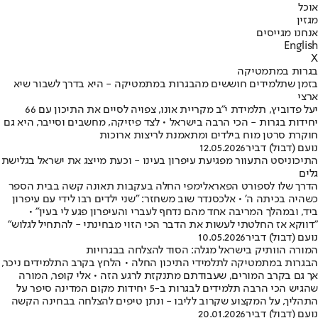
אוכל
מגזין
אנחנו מגייסים
English
X
בגרות במתמטיקה
בזמן שתלמידים חוששים מהבגרות במתמטיקה - היא בדרך לשבור שיא
ארצי
יעל פדוביץ, תלמידת י"ב מקריית אונו, צפויה לסיים את התיכון עם 66
יחידות בגרות - הכי הרבה בישראל • לצד פיזיקה, מחשבים וסייבר, היא גם
חוקרת סרטן מוח בילדים ומתאמנת לריצות ארוכות
נועם (דבול) דביר
12.05.2026
התיכוניסט התעוור מפגיעת עיפרון בעינו - וכעת מייצג את ישראל בגלישת
גלים
הדרך שלו לספורט הפאראלימפי החלה בעקבות תאונה קשה בבית הספר
כשהיה בכיתה ה' • אלכסנדר שוב משחזר: "שני ילדים רבו לידי עם עיפרון
ביד, ובמהלך המריבה אחד מהם נדחף לעברי והעיפרון פגע לי בעין" •
"דווקא אז החלטתי לעשות את הדבר הכי הזוי מבחינתי - להתחיל לגלוש"
נועם (דבול) דביר
10.05.2026
המורה הוותיק בישראל מגלה: הסוד להצלחה בבגרויות
הבגרות במתמטיקה לתלמידי התיכון החלה • הלחץ בקרב התלמידים ניכר,
אך גם בקרב המורים, שעבודתם מתנקזת לרגע הזה • אלי קופר, המורה
שהגיש הכי הרבה תלמידים לבגרות ב-5 יחידות מקום המדינה סיפר על
התהליך, על המקצוע שקרוב לליבו - ונתן טיפים להצלחה בבחינה הקשה
נועם (דבול) דביר
20.01.2026