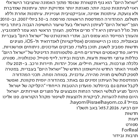
"ישראל היום" הוא גוף תקשורת שנוסד מתוך האמונה שהציבור הישראלי
ראוי לעיתונות טובה יותר, מאוזנת יותר ומדויקת יותר. עיתונות שמדברת
ולא צועקת. עיתונות אמינה, אובייקטיבית ועניינית. עיתונות אחרת וללא
תשלום. המהדורה המודפסת הראשונה פורסמה ב-30 ביולי 2007, וב-2010
הפך "ישראל היום" לעיתון הישראלי בעל שיעור החשיפה הגבוה ביותר בימי
חול. מו"ל העיתון היא ד"ר מרים אדלסון. העורך הראשי הוא עמר לחמנוביץ,
והעורך המייסד הוא עמוס רגב. אתרי האינטרנט של "ישראל היום" בעברית
ובאנגלית, כמו כן היישומונים (אפליקציות) לאנדרואיד ול-iOS, מציגים
חדשות מסביב לשעון, תוכן בלעדי, מבזקים ועדכונים, ניתוחים ופרשנויות,
וידיאו, פודקאסטים ושידורים חיים. פלטפורמות הדיגיטל של "ישראל היום"
כוללות ערוצי חדשות ודעות, תרבות ובידור, לייף סטייל, טכנולוגיה, ספורט,
כלכלה וצרכנות, בריאות, חיילים, אוכל, יהדות, תיירות ורכב. ב-2021 עלו
לאוויר האתר החדש והיישומון החדש של "ישראל היום" בעברית, במטרה
לספק לגולשים חוויה מהירה, עדכנית, בטוחה ונוחה. תכני המהדורה
המודפסת של העיתון זמינים גם באתר, במהדורה יומית מקוונת, ואפשר
לקבל אותם גם בניוזלטר. מועדון ההטבות הייחודי "הקליקה של ישראל
היום" מציע לגולשי האתר הנחות ומבצעים על מוצרים ושירותים. ישראל
היום פתוח להערות, לביקורת ולהצעות לשיפור מקהל הקוראים. פנו אלינו
במייל hayom@israelhayom.co.il.
יום רביעי, 15.7.2026
א' באב תשפ"ו
חדשות
דעות
ספורט
ForReal
תרבות ובידור