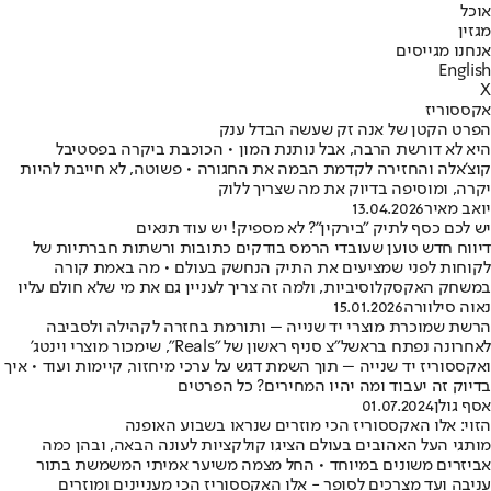
אוכל
מגזין
אנחנו מגייסים
English
X
אקססוריז
הפרט הקטן של אנה זק שעשה הבדל ענק
היא לא דורשת הרבה, אבל נותנת המון • הכוכבת ביקרה בפסטיבל
קוצ'אלה והחזירה לקדמת הבמה את החגורה • פשוטה, לא חייבת להיות
יקרה, ומוסיפה בדיוק את מה שצריך ללוק
יואב מאיר
13.04.2026
יש לכם כסף לתיק "בירקין"? לא מספיק! יש עוד תנאים
דיווח חדש טוען שעובדי הרמס בודקים כתובות ורשתות חברתיות של
לקוחות לפני שמציעים את התיק הנחשק בעולם • מה באמת קורה
במשחק האקסקלוסיביות, ולמה זה צריך לעניין גם את מי שלא חולם עליו
נאוה סילוורה
15.01.2026
הרשת שמוכרת מוצרי יד שנייה – ותורמת בחזרה לקהילה ולסביבה
לאחרונה נפתח בראשל"צ סניף ראשון של "Reals", שימכור מוצרי וינטג'
ואקססוריז יד שנייה – תוך השמת דגש על ערכי מיחזור, קיימות ועוד • איך
בדיוק זה יעבוד ומה יהיו המחירים? כל הפרטים
אסף גולן
01.07.2024
הזוי: אלו האקססוריז הכי מוזרים שנראו בשבוע האופנה
מותגי העל האהובים בעולם הציגו קולקציות לעונה הבאה, ובהן כמה
אביזרים משונים במיוחד • החל מצמה משיער אמיתי המשמשת בתור
עניבה ועד מצרכים לסופר - אלו האקססוריז הכי מעניינים ומוזרים