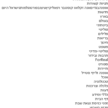
תגיות קשורות
אופנה
בגדים
אנה זק
לואו קוסט
בר רפאלי
קיץ
עיצוב
פורטוגל
מותג
ישראל היום
חדשות
בארץ
בעולם
ביטחוני
פוליטי
פלילים
בריאות
חינוך
משפט
פוליטי-מדיני
תרבות ובידור
ForReal
ספורט
תיירות
אופנה ולייף סטייל
אוכל
טכנולוגיה
כלכלה וצרכנות
דעות
כללי ומידע
דף הבית
זמני כניסת וצאת שבת
מגזין השבוע