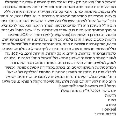
"ישראל היום" הוא גוף תקשורת שנוסד מתוך האמונה שהציבור הישראלי
ראוי לעיתונות טובה יותר, מאוזנת יותר ומדויקת יותר. עיתונות שמדברת
ולא צועקת. עיתונות אמינה, אובייקטיבית ועניינית. עיתונות אחרת וללא
תשלום. המהדורה המודפסת הראשונה פורסמה ב-30 ביולי 2007, וב-2010
הפך "ישראל היום" לעיתון הישראלי בעל שיעור החשיפה הגבוה ביותר בימי
חול. מו"ל העיתון היא ד"ר מרים אדלסון. העורך הראשי הוא עמר לחמנוביץ,
והעורך המייסד הוא עמוס רגב. אתרי האינטרנט של "ישראל היום" בעברית
ובאנגלית, כמו כן היישומונים (אפליקציות) לאנדרואיד ול-iOS, מציגים
חדשות מסביב לשעון, תוכן בלעדי, מבזקים ועדכונים, ניתוחים ופרשנויות,
וידיאו, פודקאסטים ושידורים חיים. פלטפורמות הדיגיטל של "ישראל היום"
כוללות ערוצי חדשות ודעות, תרבות ובידור, לייף סטייל, טכנולוגיה, ספורט,
כלכלה וצרכנות, בריאות, חיילים, אוכל, יהדות, תיירות ורכב. ב-2021 עלו
לאוויר האתר החדש והיישומון החדש של "ישראל היום" בעברית, במטרה
לספק לגולשים חוויה מהירה, עדכנית, בטוחה ונוחה. תכני המהדורה
המודפסת של העיתון זמינים גם באתר, במהדורה יומית מקוונת, ואפשר
לקבל אותם גם בניוזלטר. מועדון ההטבות הייחודי "הקליקה של ישראל
היום" מציע לגולשי האתר הנחות ומבצעים על מוצרים ושירותים. ישראל
היום פתוח להערות, לביקורת ולהצעות לשיפור מקהל הקוראים. פנו אלינו
במייל hayom@israelhayom.co.il.
יום שישי, 3.7.2026
י"ח בתמוז תשפ"ו
חדשות
דעות
ספורט
ForReal
תרבות ובידור