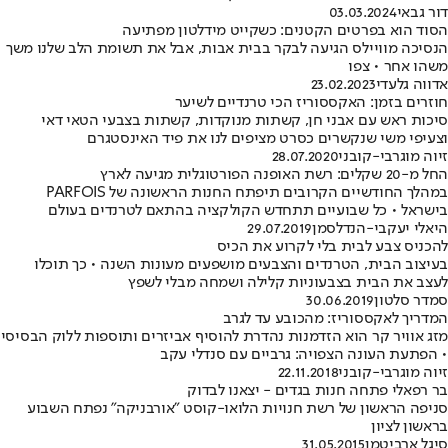
דור גבאי
03.03.2024
הסוד הוא בפרטים הקטנים: כשקייט מידלטון מפתיעה
הנסיכה מוויילס הגיעה לבקר בבית אבות, אבל את תשומת הלב שלנו משך
משהו אחר • צפו
אדווה גלעדי
23.02.2023
חוזרים בזמן: האקססוריז הכי טרנדיים לשיער
סיכות ראש עם אבני חן, קשתות מנוקדות, קשתות בצבעי הטאי דאי
וצעיפי משי שנקשרים כסרט מציפים לנו את פיד האינסטגרם
זיוה מוגרבי-קובני
28.07.2020
החל מ-20 שקלים: רשת האופנה הפורטוגלית מגיעה לארץ
במהלך החודשיים הקרובים תיפתח החנות הראשונה של PARFOIS
בישראל • כל שבועיים תתחדש הקולקציה בהתאם לטרנדים בעולם
היאלי יעקבי-הנדלסמן
29.07.2019
להכניס צבע לבית בלי לקרוע את הכיס
בעיצוב הבית, הטרנדים והצבעים מושפעים מעונות השנה • כך תוכלו
לעצב את הבית בצבעוניות קלילה ושמחה מבלי לשפץ
סמדר סלטון
30.06.2019
המדריך לאקססוריז: מהכובע עד לגרב
מזג אוויר קר הוא הזדמנות נהדרת להוסיף אביזרים ותוספות ללוק הבסיסי
• הפתעת העונה הצפויה: גרביים עם סנדלי עקב
זיוה מוגרבי-קובני
22.11.2018
בר רפאלי פתחה חנות בגדים - יצאנו לבדוק
סניפה הראשון של רשת חנויות הלואו-קוסט "אורבניקה" נפתח השבוע
בראשון לציון
סיגל ארביטמן
31.05.2015