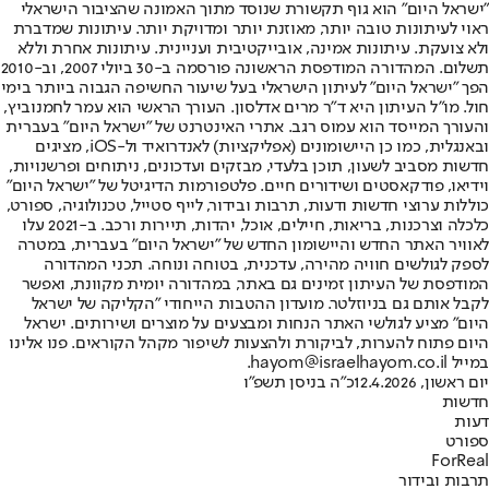
"ישראל היום" הוא גוף תקשורת שנוסד מתוך האמונה שהציבור הישראלי
ראוי לעיתונות טובה יותר, מאוזנת יותר ומדויקת יותר. עיתונות שמדברת
ולא צועקת. עיתונות אמינה, אובייקטיבית ועניינית. עיתונות אחרת וללא
תשלום. המהדורה המודפסת הראשונה פורסמה ב-30 ביולי 2007, וב-2010
הפך "ישראל היום" לעיתון הישראלי בעל שיעור החשיפה הגבוה ביותר בימי
חול. מו"ל העיתון היא ד"ר מרים אדלסון. העורך הראשי הוא עמר לחמנוביץ,
והעורך המייסד הוא עמוס רגב. אתרי האינטרנט של "ישראל היום" בעברית
ובאנגלית, כמו כן היישומונים (אפליקציות) לאנדרואיד ול-iOS, מציגים
חדשות מסביב לשעון, תוכן בלעדי, מבזקים ועדכונים, ניתוחים ופרשנויות,
וידיאו, פודקאסטים ושידורים חיים. פלטפורמות הדיגיטל של "ישראל היום"
כוללות ערוצי חדשות ודעות, תרבות ובידור, לייף סטייל, טכנולוגיה, ספורט,
כלכלה וצרכנות, בריאות, חיילים, אוכל, יהדות, תיירות ורכב. ב-2021 עלו
לאוויר האתר החדש והיישומון החדש של "ישראל היום" בעברית, במטרה
לספק לגולשים חוויה מהירה, עדכנית, בטוחה ונוחה. תכני המהדורה
המודפסת של העיתון זמינים גם באתר, במהדורה יומית מקוונת, ואפשר
לקבל אותם גם בניוזלטר. מועדון ההטבות הייחודי "הקליקה של ישראל
היום" מציע לגולשי האתר הנחות ומבצעים על מוצרים ושירותים. ישראל
היום פתוח להערות, לביקורת ולהצעות לשיפור מקהל הקוראים. פנו אלינו
במייל hayom@israelhayom.co.il.
יום ראשון, 12.4.2026
כ"ה בניסן תשפ"ו
חדשות
דעות
ספורט
ForReal
תרבות ובידור