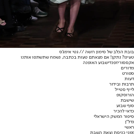
בובת הכלב של סימון רושה // גטי אימג'ס
טעינו? נתקן! אם מצאתם טעות בכתבה, נשמח שתשתפו אותנו
אקססוריז
פנדי
שבוע האופנה
מדורים
ספורט
דעות
תרבות ובידור
לייף סטייל
הורוסקופ
שישבת
סוף שבוע
כדאי להכיר
סיפור המשק הישראלי
נדל"ן
ראשי
זמני כניסת וצאת השבת