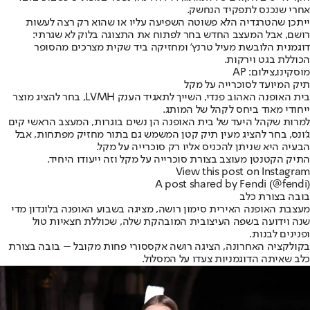
אחרי שנכנס לתפקיד הנחשק.
ייתכן שהטרגדיה הלא פשוטה השפיעה עליו או שהוא רק רצה לעשות
רושם, אבל המעצב החדש בחר לפתוח את התצוגה בלוק לא שגרתי:
דוגמנית הלובשת מעיל טרנץ' ומחזיקה ביד שקית מצרכים מהסופר
הכוללת בגט וירקות.
מוסקינו,צילום: AP
תיק המיועד לסוכרייה על מקל
בית האופנה האהוב פנדי, השייך לתאגיד הענק LVMH, בחר להציג מוצר
ייחודי מאוד ביחס לקהל של המותג.
למרות שקהל היעד של בית האופנה הן נשים בוגרות, המעצב הראשי קים
ג'ונס, בחר להציג מעין תיק קטן המשמש גם בתור מחזיק מפתחות, אבל
הבעיה היא שניתן להכניס אליו רק סוכרייה על מקל.
התיק הקטנטן מעוצב בצורת סוכרייה על מקל וזה ייעודו היחיד.
View this post on Instagram
A post shared by Fendi (@fendi)
בובה בצורת כלב
מעצבת האופנה האירית סימון רושה, מציגה בשבוע האופנה בלונדון מדי
שנה וידועה בשפה העיצובית המובהקת שלה, שכוללת חצאיות טול
ופנינים לבנות.
בקולקציה האחרונה, הציגה רושה אקססורי פחות מקובל – בובה בצורת
כלב שאיתה הדוגמניות צעדו על המסלול.