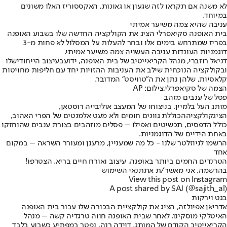
לא משנה אם תקראו לזה שגעון או גאונות, האקססוריז האלו משונים
במיוחד.
עניבה שהיא צמה משיער אמיתי
בית האופנה סקיאפרלי הציג את הקולקציה החדשה שלו בשבוע האופנה
בפריז שמתרחש בימים אלו ובחר להעלות על המסלול לא פחות מ-3
דוגמניות העונדות עניבה העשויה צמה משיער אמיתי.
דניאל רוזברי, מנהל הקריאייטיב של בית האופנה, ידוע
בעיצוב הייחודי
שלו
ובקולקציה הנוכחית שילב את העניבות ההזויות יחד עם חליפות מחויטות
קלאסיות, שלהן נתן את ה"טוויסט" המדובר.
הצמה של סקיאפרלי,צילום: AP
פסל של ענבים מזהב
מותג העל בלמיין, בניצוחו של המעצב אוליבייה רוסטאן,
הציג
קולקציה
הכוללת גוונים חומים ולא מעט אלמנטים של הפרי האהוב,
כולל הדפסים, תכשיטים ואפילו – פסלים מוזהבים בצורת ענבים שהוחזקו
באחת הידיים של הדוגמניות.
הרשמו לניוזלטר שלנו - כל מה שמעניין, מרענן ומעורר השראה – במקום
אחד
הטרנדים החמים ביותר באופנה, עיצוב ואורח חיים בריא. הצטרפו!
בהרשמה, אני מאשר/ת את
תנאי השימוש
View this post on Instagram
A post shared by SAJ (@sajith_al)
בגט וירקות
אדריאן אפיולזה, הציג את קולקציית הבכורה שלו עבור בית האופנה
האיטלקי מוסקינו, לאחר שבית האופנה חווה טרגדיה קשה – מנהל
הקריאייטיב הקודם של המותג, דוידה רנה, נפטר במפתיע כשבוע בלבד