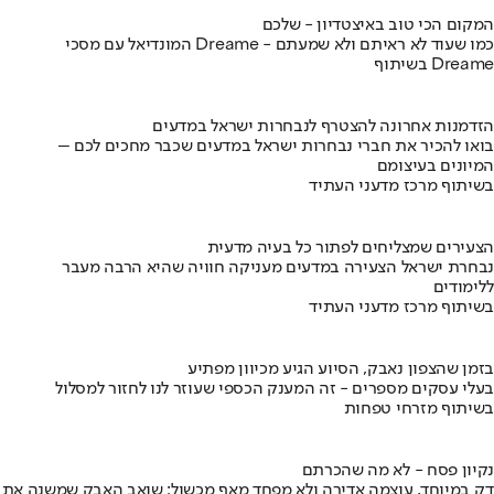
המקום הכי טוב באיצטדיון - שלכם
המונדיאל עם מסכי Dreame - כמו שעוד לא ראיתם ולא שמעתם
בשיתוף Dreame
הזדמנות אחרונה להצטרף לנבחרות ישראל במדעים
בואו להכיר את חברי נבחרות ישראל במדעים שכבר מחכים לכם –
המיונים בעיצומם
בשיתוף מרכז מדעני העתיד
הצעירים שמצליחים לפתור כל בעיה מדעית
נבחרת ישראל הצעירה במדעים מעניקה חוויה שהיא הרבה מעבר
ללימודים
בשיתוף מרכז מדעני העתיד
בזמן שהצפון נאבק, הסיוע הגיע מכיוון מפתיע
בעלי עסקים מספרים - זה המענק הכספי שעוזר לנו לחזור למסלול
בשיתוף מזרחי טפחות
נקיון פסח - לא מה שהכרתם
דק במיוחד, עוצמה אדירה ולא מפחד מאף מכשול: שואב האבק שמשנה את