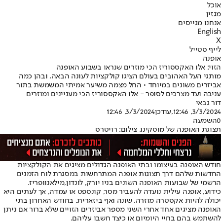
אוכל
מגזין
אנחנו מגייסים
English
X
לייף סטייל
אופנה
הזוי: אלו האקססוריז הכי מוזרים שנראו בשבוע האופנה
מותגי העל האהובים בעולם הציגו קולקציות לעונה הבאה, ובהן כמה
אביזרים משונים במיוחד • החל מצמה משיער אמיתי המשמשת בתור
עניבה ועד מצרכים לסופר - אלו האקססוריז הכי מעניינים ומוזרים
דור גבאי
3/3/2024, 12:46
,עודכן
3/3/2024, 12:46
0
השמעה
תצוגת האופנה של מוסקינו. צילום: רויטרס
חודש האופנה בעיצומו ובתי האופנה הגדולים מציגים את הקולקציות
החדשות שלהם דרך תצוגות אופנה המתרחשות במסגרת לוח הזמנים
הרשמי של שבועות האופנה השונים בניו יורק, לונדון,
מילאנו
ופריז.
כידוע, אופנה עילית נועדה להעביר מסר, קונספט או עמדה, אך לעתים היא
יכולה להיות אקסטרה מוזרה, שונה ואף ביזארית. בחודש האחרון בתי
האופנה מציגים אחד אחרי השני מספר אביזרים הזויים שלא ברור אם ניתן
להשתמש בהם בחיי היומיום או כיצד חשבו עליהם.