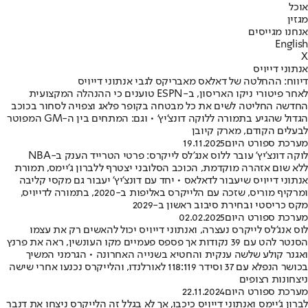
אוכל
מגזין
אנחנו מגייסים
English
X
אנתוני דייויס
דיווח: ההחלטה של דאלאס מאבריקס לגבי אנתוני דייויס
לאחר פיטורי ניקו האריסון, ב-ESPN טוענים כי ההנהלה המקצועית
החדשה החליטה לשים את כל מבטחה בקופר פלאג וצפויה לסחור בכוכב
הגדול שהגיע בתמורה ללוקה דונצ'יץ' • וגם: המתחים בין ה-GM המפוטר
לבעלים הקודם, מארק קיובן
מערכת ספורט היום
19.11.2025
לוקה דונצ'יץ' עובר ללוס אנג'לס לייקרס: פרטי הטרייד הענק ב-NBA
ללא שום אזהרה מוקדמת, הכוכב הסלובני יצטרף ללברון ג'יימס, תמורת
אנתוני דייויס שיעבור לדאלאס • יחד עם דונצ'יץ' יעבור גם מקסי קליבה
ומרקיף מוריס, שזכה עם הלייקרס באליפות ב-2020, בתמורה לדייויס,
מקס כריסטי ובחירת סיבוב ראשון ב-2029
מערכת ספורט היום
02.02.2025
לוס אנג'לס לייקרס נעצרה, ואנתוני דייויס יכול להאשים רק את עצמו
הסנטר להט עם 39 נקודות אך פספס פעמיים מקו העונשין, ראה את פרנץ
ואגנר קולע שלשה ענקית והחטיא בשנייה האחרונה • הגרמני המשיך
בכושר הנפלא עם 37 וסידר 118:119 לאורלנדו, והלייקרס נכנעו אחרי שישה
ניצחונות רצופים
מערכת ספורט היום
22.11.2024
לברון ג'יימס ואנתוני דייויס כיכבו, אך לא בגלל זה הלייקרס ניצחו את דנבר