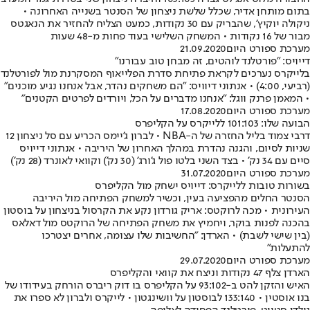
בתום מותחן אדיר, שכלל שלשת ניצחון של הסנטר בשנייה האחרונה •
ניקולה יוקיץ', שהבריק עם 30 נקודות, כמעט הצליח להחזיר את הנאגטס
מבור של 16 נקודות • המשחק השלישי בעוד פחות מ-48 שעות
מערכת ספורט היום
21.09.2020
דייויס: "פורטלנד לוהטים, זה מבחן טוב עבורנו"
בלייקרס נערכים לקראת פתיחת סדרת הפלייאוף המסקרנת מול לפורטלנד
(רביעי, 4:00) • אנתוני דיוויס: "הם משחקים נהדר, אבל אנחנו נגיע מוכנים"
• המאמן פרנק ווגל: "אנחנו מדברים על הכל, ויורדים לפרטים הקטנים"
מערכת ספורט היום
17.08.2020
הבועה שלו: 101:103 ללייקרס על הקליפרס
דרבי צמוד בליל החזרה של ה-NBA • לברון ג'יימס הכריע עם סל ניצחון 12
שניות לסיום, והגנה נהדרת במהלך האחרון של היריבה • אנתוני דייויס
סיים עם 34 נק' • בצד השני בלטו פול ג'ורג' (30 נק') וקוואי לאונרד (28 נק')
מערכת ספורט היום
31.07.2020
בשורות טובות ללייקרס: דייויס ישחק מול הקליפרס
הסנטר החלים מהפציעה בעין, וכשיר למשחק הפתיחה מול היריבה
העירונית • מכה לרוקטס: אריק גורדון נקע את הקרסול בניצחון על בוסטון
בהכנה לפנות בוקר, ויחמיץ את משחק הפתיחה של הרוקטס מול דאלאס
(בין שישי לשבת) • הארדן: "החשיבות שלו עצומה, אחרים יצטרכו
להתעלות"
מערכת ספורט היום
29.07.2020
הארדן צלף 47 נקודות וניצח את קוואי והקליפרס
האיש והזקן להט ב-93:102 על הקליפרס בו דוק ריברס הורחק בעידודו של
בנו אוסטין • 133:140 לבוסטון על וושינגטון • לייקרס ולברון לא ספרו את