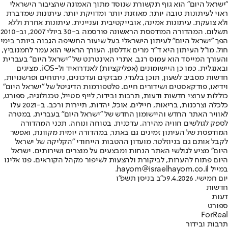
"ישראל היום" הוא גוף תקשורת שנוסד מתוך האמונה שהציבור הישראלי
ראוי לעיתונות טובה יותר, מאוזנת יותר ומדויקת יותר. עיתונות שמדברת
ולא צועקת. עיתונות אמינה, אובייקטיבית ועניינית. עיתונות אחרת וללא
תשלום. המהדורה המודפסת הראשונה פורסמה ב-30 ביולי 2007, וב-2010
הפך "ישראל היום" לעיתון הישראלי בעל שיעור החשיפה הגבוה ביותר בימי
חול. מו"ל העיתון היא ד"ר מרים אדלסון. העורך הראשי הוא עמר לחמנוביץ,
והעורך המייסד הוא עמוס רגב. אתרי האינטרנט של "ישראל היום" בעברית
ובאנגלית, כמו כן היישומונים (אפליקציות) לאנדרואיד ול-iOS, מציגים
חדשות מסביב לשעון, תוכן בלעדי, מבזקים ועדכונים, ניתוחים ופרשנויות,
וידיאו, פודקאסטים ושידורים חיים. פלטפורמות הדיגיטל של "ישראל היום"
כוללות ערוצי חדשות ודעות, תרבות ובידור, לייף סטייל, טכנולוגיה, ספורט,
כלכלה וצרכנות, בריאות, חיילים, אוכל, יהדות, תיירות ורכב. ב-2021 עלו
לאוויר האתר החדש והיישומון החדש של "ישראל היום" בעברית, במטרה
לספק לגולשים חוויה מהירה, עדכנית, בטוחה ונוחה. תכני המהדורה
המודפסת של העיתון זמינים גם באתר, במהדורה יומית מקוונת, ואפשר
לקבל אותם גם בניוזלטר. מועדון ההטבות הייחודי "הקליקה של ישראל
היום" מציע לגולשי האתר הנחות ומבצעים על מוצרים ושירותים. ישראל
היום פתוח להערות, לביקורת ולהצעות לשיפור מקהל הקוראים. פנו אלינו
במייל hayom@israelhayom.co.il.
יום חמישי, 9.4.2026
כ"ב בניסן תשפ"ו
חדשות
דעות
ספורט
ForReal
תרבות ובידור