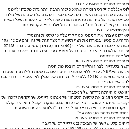
מערכת ספורט היום
11.03.2024
לוס אנג'לס לייקרס הוכיחה שהיא סיפור הרבה יותר גדול מלברון ג'יימס
ההעפלה של הקבוצה מעיר המלאכים לגמר המערב על חשבונה של גולדן
סטייט הפכה על פיה את פתיחת העונה של הלייקרס • למרות שכל השיח
מדבר רק על "קינג ג'יימס" הסיפור הגדול שלה היא הקבוצתיות
ניצן פלד
13.05.2023
שארלוט עצרה את הניקס, סטף קרי צלף 10 שלשות והפסיד
ההורנטס קטעו בגארדן את רצף תשעת הניצחונות של ניו יורק עם 105:112
מפתיע • למרות ערב ענק של קרי (40 נקדוות), גולדן סטייט נוצחה 137:128
על ידי הת'אנדר • הלייקרס גברו על ממפיס עם 30 נקודות ו-22 ריבאונדים
של אנתוני דייויס
מערכת ספורט היום
08.03.2023
קשה בלעדייך: לברון והלייקרס הובסו מול יוטה
אלופת ה-NBA, עדיין ללא אנתוני דייויס הפצוע, רשמה הלילה את הפסדה
הרביעי ברציפות, 89:114 לג'אז • 19 נקודות של המלך לא הספיקו • רודי גובר
להט אצל המנצחת
מערכת ספורט היום
25.02.2021
"זו פשוט הייתה זריקה של הממבה"
בלייקרס חוגגים את שלשת הניצחון של אנתוני דייויס, שהוקדשה לזכרו של
קובי בראיינט • הסנטר: "מיד שהכדור נכנס צעקתי 'קובי'. הוא היה קולע
זריקות מטורפות כאלה בפלייאוף" • לברון: "הלוואי שהיינו משחקים
בסטייפלס סנטר. הגג היה עף"
מערכת ספורט היום
21.09.2020
דייויס קלע שלשה על הבאזר, 0:2 ללייקרס על דנבר
החבורה מלוס אנג'לס גברה 103:105 וחיברה ניצחון שני בסדרת גמר המערב