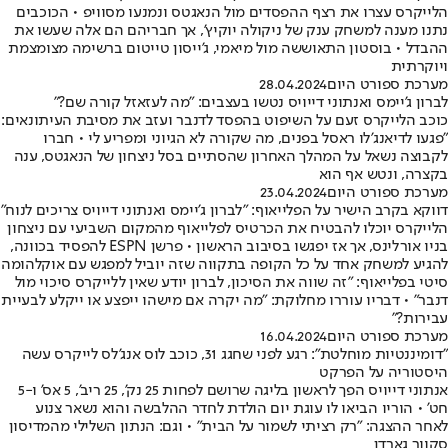
הלייקרס עצרו את רצף ההפסדים מול הנאגטס ונמנעו מסוויפ • הכוכבים
נתנו מענה למשחק ענק של ניקולה יוקיץ', אך חבריהם הם אלה שעשו את
ההבדל • בוסטון התאוששה מול מיאמי, ג'ייסון טייטום ברשימה מצומצמת
ויוקרתית
מערכת ספורט היום
28.04.2024
לברון ג'יימס ואנתוני דייויס נטשו בעצבים: "מה לעזאזל קורה שם?"
כוכב הלייקרס זעם על השיפוט בהפסד לדנבר ועזב את מסיבת העיתונאים:
"פגעו לדיאנג'לו ראסל בפנים, מה שקורה לא הגיוני ומפריע לי • חברו
לקבוצה נשאל על המהלך האחרון שהסתיים בסל ניצחון של הנאגטס, ענה
בקצרה, ונטש אף הוא
מערכת ספורט היום
23.04.2024
דווקא בקרב הישיר על הפלייאוף: "לברון ג'יימס ואנתוני דייויס צריכים לנוח"
הלייקרס יוכלו להבטיח את הכרטיס לפלייאוף מהמקום השביעי עם ניצחון
בניו אורלינס, אך אז יפגשו בסיבוב הראשון • פרשן ESPN להפסיד בכוונה,
להגיע למשחק אחד על כל הקופה בתקווה שזה יוביל למפגש עם אוקלהומה
סיטי בפלייאוף: "זה שווה את הסיכון, לברון יודע שאין ללייקרס סיכוי מול
דנבר" • דבריו עוררו מחלוקת: "מה יקרה אם מישהו ייפצע או ייקלע לבעיית
עבירות?"
מערכת ספורט היום
16.04.2024
"דומיננטיות מוחלטת": רגע לפני שחגג 31, כוכב לוס אנג'לס לייקרס עשה
היסטוריה על הפרקט
אנתוני דייויס הפך לראשון בליגה שרושם לפחות 25 נק', 25 ריב', 5 אס' ו-5
חט' • הוריו הביאו לו עוגת יום הולדת לחדר ההלבשה והוא נשאר צנוע
לאחר ההצגה: "רק רציתי לשמור על הבית" • וגם: הנתון השלילי מהמדיסון
סקוור גארדן