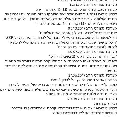
גולדן סטייט, פורטלנד הפסידה לאלופה
מערכת ספורט היום
14.11.2019
מעורר תיאבון: הלייקרס הביסו 101:123 את הווריירס
לברון ג'יימס ואנתוני דייויס פתחו את משחקי טרום העונה עם ניצחון על
סגנית האלופה, שחנכה את האולם החדש (הצ'ייס סנטר) • 22 נקודות ו-10
ריבאונדים לדייוויס • 15 נקודות ו-8 אסיסטים ללברון
מערכת ספורט היום
06.10.2019
אנתוני דייויס: "ארגיש כישלון, אם לא אקח אליפות"
האולסטאר בן ה-26, שעבר בקיץ לקבוצה של לברון, בראיון כן ל-ESPN:
"האמת, שעד עכשיו לא חוויתי כישלון בקריירה. זה הזמן שלי להמשיך
לנסות לזכות בתואר יחד עם הלייקרס"
מערכת ספורט היום
30.07.2019
"לברון יוותר על גופיה מס' 23 בשביל דייויס"
לפי דיווח באתר "יאהו ספורטס", כוכב הלייקרס החליט לוותר על הגופיה
שלו לטובת אנתוני דייויס, ועשוי לחזור לגופייה מס' 6 איתה לקח אליפות
במיאמי
מערכת ספורט היום
27.06.2019
ספייס ג'אם 2: הסגל הנוצץ של לברון ג'יימס
כוכב הלייקרס הצליח לגייס את אנתוני דייויס, כריס פול, דמיאן לילארד
וקליי תומפסון לסרט ההמשך, שייצא לאקרנים בהוליווד בעוד כשנתיים • גם
האחיות נקה וצ׳ייני אוגוומיקה, מגיעות לסייע
מערכת ספורט היום
20.06.2019
תגיות קשורות
לברון ג'יימס
NBA
לוס אנג'לס לייקרס
לייקרס
ניו אורלינס
אן.בי.אי
דנבר
נאגטס
פורטלנד
קוואי לאונרד
ספייס ג'אם 2