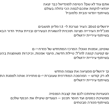
אתם עוד לא שם? הטיסה למונדיאל כבר יצאה
יונדאי לוקחת אתכם לבמה הכי גדולה בעולם
בשיתוף יונדאי מבית כלמוביל
ירושלים 2040: העיר נערכת ל- 1.5 מליון תושבים
מנכ"לית העירייה מציגה תוכנית להשארת הצעירים ובניית עתיד הדור הבא
בשיתוף עיריית ירושלים
שופינג, אמנות ואוכל: המרכז המתחדש של מזרח י-ם
קפיצה קטנה לחו"ל: טיילת חדשה, מיצגי אמנות, וכיכרות משופצות בהשקעה של 100 מיליון ₪
בשיתוף עיריית ירושלים
כך ירושלים ממציאה את עצמה מחדש
לא רק קודש – המהפכה המודרנית שעוברת י-ם מחזירה אותה לפסגת התי
בשיתוף עיריית ירושלים
הטעויות שיחתכו לכם את קצבת הפנסיה
ממשיכת כספים ועד חוסר תכנון – הצעדים שיצילו את הכסף שלכם
בשיתוף מנורה מבטחים