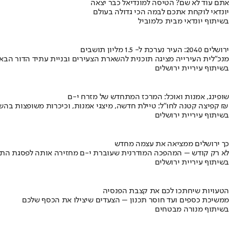
אתם עוד לא שם? הטיסה למונדיאל כבר יצאה
יונדאי לוקחת אתכם לבמה הכי גדולה בעולם
בשיתוף יונדאי מבית כלמוביל
ירושלים 2040: העיר נערכת ל- 1.5 מליון תושבים
מנכ"לית העירייה מציגה תוכנית להשארת הצעירים ובניית עתיד הדור הבא
בשיתוף עיריית ירושלים
שופינג, אמנות ואוכל: המרכז המתחדש של מזרח י-ם
קפיצה קטנה לחו"ל: טיילת חדשה, מיצגי אמנות, וכיכרות משופצות בהשקעה של 100 מיליון ₪
בשיתוף עיריית ירושלים
כך ירושלים ממציאה את עצמה מחדש
לא רק קודש – המהפכה המודרנית שעוברת י-ם מחזירה אותה לפסגת התי
בשיתוף עיריית ירושלים
הטעויות שיחתכו לכם את קצבת הפנסיה
ממשיכת כספים ועד חוסר תכנון – הצעדים שיצילו את הכסף שלכם
בשיתוף מנורה מבטחים