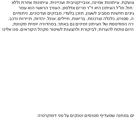
ועקת. עיתונות אמינה, אובייקטיבית ועניינית. עיתונות אחרת וללא
עור החשיפה הגבוה ביותר בימי חול. מו"ל העיתון היא ד"ר מרים אדלסון. העורך הראשי הוא עמר
 והעורך המייסד הוא עמוס רגב. אתרי האינטרנט של "ישראל היום" בעברית ובאנגלית, כמו כן היישומונים (אפליקציות) לאנדרואיד ול-iOS, מציגים חדשות מסביב לשעון, תוכן בלעדי, מבזקים ועדכונים, ניתוחים
, ספורט, כלכלה וצרכנות, בריאות, חיילים, אוכל, יהדות, תיירות ורכב.
דורה המודפסת של העיתון זמינים גם באתר, במהדורה יומית מקוונת,
היום פתוח להערות, לביקורת ולהצעות לשיפור מקהל הקוראים. פנו אלינו
ים במחנה שמעדיף מטוסים וטנקים על פני דמוקרטיה