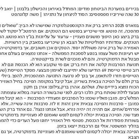
בכירים במערכת הביטחון מודים: המחדל באיראן והכישלון בלבנון | יואב לי
30 שנה שיריביו מפספסים: הסוד לניצחון על נתניהו | משה קלוגהפט
במארס 2025 הרחיב ברק את הקונספט,
למקרה שמישהו לא הבין
: "שואלים 
מהפכה, זה פוטש. ומי שיכריע בפוטש הם הטנקים. אם הרמטכ"ל יפקוד לשלוח
ברק ביצע כאן היפוך מושגים מעניין - ערעור על עליונות בג"ץ הוא פוטש,
הטנקים. עמדותיו הפוליטיות של הצבא הן שיכריעו במאבק בין הרשויות.
האמירה של ברק אינה משוללת יסוד. הטנקים אכן חשובים, אך בדמוקרטיה ה
יש רעיונות משל עצמו בנוגע לסמכות הממשלה - אנחנו נמצאים בעולם אחר 
מבטל את הדמוקרטיה, והם לא מוכנים לשרת בדיקטטורה.
תנועת הסרבנות קלטה את רוח ברק: אם מי שקובע הוא לא הכנסת וגם לא
רוב טייסי טייסת 69 הודיעו שלא יתייצבו לאימון מבצעי. מפ
ברק חלם על הפיכה צבאית בשריון, אבל קיבל במקומה הפיכה בחיל האוויר 
הכוח נמצא בידיים שלו, ושלהם. אהרן ברק,צילום: אורן בן חקון
מבעד לדלת שפתח ברק הלכו רבים, לפני שהבשורה הגיעה במלוא עוצמתה לאי
המלש"בים. מובן מאליו שכמו כל הסרבנים ומעודדי הסרבנות - הוא קיבל מ
אזרחים/אחים. אם תהיה זה יהיה נורא, אבל אנחנו ננצח". גם אהוד ברק הש
מצד שני, הפיכה צבאית יכולה לקסום לנפש שאמנם לא מעוניינת בדמוקרטי
בשורות מסודרות אל הכנסת, מטוסי חיל האוויר יחוגו מעל הערים כדי להמח
בהליך המשפטי. אולי גם הרכבות ייצאו בזמן.
הפיכה צבאית יכולה לקסום לנפש שאמנם לא מעוניינת בדמוקרטיה, אך גם ל
הצבא