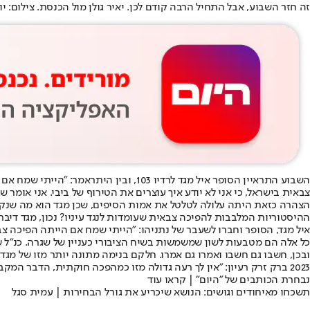
זה חזר השבוע, אבל התחיל הרבה קודם לכן. יאיר גולן מול הכנסת. צילום: יו
השבוע התראיין הסופר איל מגד לרדיו 103, ובין היתר
אמר: "הייתי שמח אם 
צבאית בישראל, כי אני לא יודע איך עוצרים את הטירוף של ביבי. אני אומר
הצהרה כזאת היתה עלולה לטלטל את אמות הסיפים, שכן מגד הוא מה שנקרא 
ההיסטוריות המלבבות להפיכה צבאית שעומדות לנגד עיניו? נכון, מגד דיבר 
איל מגד, הסופר וחברו לשעבר של נתניהו: "הייתי שמח אם הייתה הפיכה צבאית"
כל אלה הם מטבעות לשון שמשמשות בשיח הציבורי כעניין של שגרה. כנ"ל שנא
ובכן, חשבו גם חשבו ואמרו גם אמרו. חלקם בנימה מתונה יותר מזו של מגד 
2023 ברק זרק רעיון: "אין לך רעה גדולה מזו כמהפכה חוקתית, הדבר המקביל יותר זה מהפכה של טנקים". ואיך נלחמים במהפכה שוות ערך לטנקים? בטנקים משלך, כמובן.
נבחרת הכותבים של "היום" | קראו עוד
תשכחו מאיחודים וגושים: הנושא שיכריע את גורל הבחירות | עמית סגל