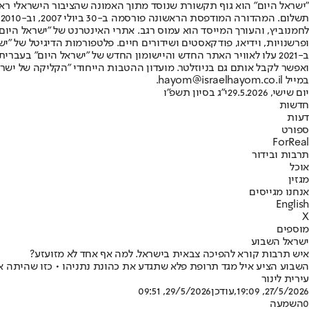
"ישראל היום" הוא גוף תקשורת שנוסד מתוך האמונה שהציבור הישראלי ראוי 
ת
ופרשנויות, וידיאו, פודקאסטים ושידורים חיים. פלטפורמות הדיגיטל של "ישרא
ב-2021 עלו לאוויר האתר החדש והיישומון החדש של "ישראל היום" בע
ואפשר לקבל אותם גם בניוזלטר. מועדון ההטבות הייחודי "הקליקה של ישרא
במייל hayom@israelhayom.co.il.
יום שישי, 29.5.2026
י"ג בסיון תשפ"ו
חדשות
דעות
ספורט
ForReal
תרבות ובידור
אוכל
מגזין
אנחנו מגייסים
English
X
מוספים
ישראל השבוע
איש תרבות קורא להפיכה צבאית בישראל. למה אף אחד לא מזועזע?
השבוע הציע איל מגד תרופת פלא שתגדע את כהונת נתניהו • כזו שהיתה 
עירית לינור
27/5/2026, 19:09
,עודכן
29/5/2026, 09:51
0
השמעה