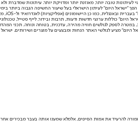
לעיתונות טובה יותר, מאוזנת יותר ומדויקת יותר. עיתונות שמדברת ולא צ
שלום. המהדורה המודפסת הראשונה פורסמה ב-30 ביולי 2007, וב-2010 הפך "ישראל היום" לעיתון הישראלי בעל שי
לחמנוביץ,
ל היום" כוללות ערוצי חדשות ודעות, תרבות ובידור, לייף סטייל, טכנולוגיה
ברית, במטרה לספק לגולשים חוויה מהירה, עדכנית, בטוחה ונוחה. תכני המה
ל היום" מציע לגולשי האתר הנחות ומבצעים על מוצרים ושירותים. ישראל 
אמורה להרעיד את אמות הסיפים, אלמלא שמענו אותה בעבר מבכירים אחר