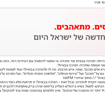
סי זמיר
היתה הפיכה צבאית נגד נתניהו
. אי אפשר להמשיך עם הטירוף הזה. כמה 
 שאני אשמח שתהיה הפיכה צבאית".
אדם מכובד, שפוי, איש תרבות. מה לו ולהפיכה צבאית? ועוד לשמוח לקרא
גם על "חורבן" ועל "טירוף מוחלט", "מלחמה חסרת תכלית", ועל נתניהו ש"ט
 // מתוך שידורי 103FM
ה יוקדת לנתניהו. ובכל זאת - הפיכה צבאית? זו תרופת פלא כנגד כהונת נ
הנרגש. למשל, נשיא ביהמ"ש העליון בדימוס אהרן ברק,
שתפקידו להנביט ו