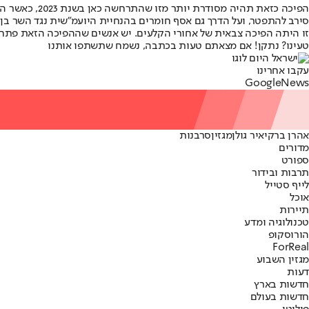
הפיכה כזאת 
סירב להתפטר, ועל הדרך גם אסף חומרים בהנחיית היועמ"שית נגד השר בן ג
זו היתה הפיכה צבאית של אחורי הקלעים. יש אנשים שההפיכה הזאת פתחה ל
טעינו? נתקן! אם מצאתם טעות בכתבה, נשמח שתשתפו אותנו
עקבו אחרינו
G
o
o
g
l
e
News
אהרן ברק
יאיר גולן
מגזין
סרבנות
מדורים
ספורט
תרבות ובידור
לייף סטייל
אוכל
תיירות
טכנולוגיה ומדע
הורוסקופ
ForReal
מגזין השבוע
דעות
חדשות בארץ
חדשות בעולם