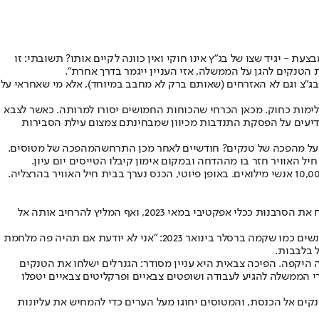
 - יגיד שצו של בג"ץ אינו חוקי ואין כוונה לקיים אותו? תשובתי: זו
הטנקים להגן על הממשלה, אזי העניין ייגמר בדרך אחרת".
 בג"צ וגם לא האזרחים (שאותם ברק לא מחבב במיוחד), אלא מי שאחראי על
אלימות כחוק. מכאן הכרחי שהכוחות החמושים יסורו למרותה. כאשר לצבא
מודיעים על הפסקת התנדבות מכיוון שמבחינתם צמצום עילת הסבירות
 על מהפכה של טנקים? חודשיים לאחר מכן התרחשה
מהפכה של מטוסים
.
מפקד חיל האוויר חזר בו מההדחה ובמקום אימון קיבלו הטייסים יום עיון.
הטייסים חזרו להתאמן, אך בכך לא נרגעה התנועה המהפכנית, להפך. ביולי 2023 כבר ערכו אחים לנשק אירוע שבו הודיעו על "הפסקת התנדבות" של 10,000 אנשי מילואים. באופן פיוטי, הכנס נערך בבית חיל האוויר בהרצליה.
, יו"ר מפלגת הדמוקרטים, שיבח את הסרבנות ככלי אפקטיבי במאי 2023, ואף המליץ להרחיב אותה אל
כמובן - סרבנות והפיכה צבאית אינן זהות זו לזו. סרבנות אינה עשייה, אלא הימנעות. ההפיכה הצבאית שונה גם ממלחמת אחים, עוד אופציה שהעלו אנשים כמו שקמה ברסלר בינואר 2023: "אני לא יודעת אם תהיה פה מלחמת
 בלבבות.
 היקפה. הפיכה צבאית היא עניין מסודר: הגנרלים ישלחו את הטנקים
רי הממשלה להגיע לעבודה ושופטים צבאיים ופרקליטים צבאיים יטפלו
קים אל הכנסת, והמטוסים יחוגו מעל הערים כדי להמחיש את עליונות