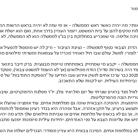
מור
אותי: מה יהיה כאשר ראש הממשלה - או מי שזה לא יהיה בראש הרשות המבצעת
 טנקים להגן על בית המשפט, ייגמר העניין בדרך אחת, ואם הוא ישלח את 
 הפיכה אלימה. מי שמכריע במחלוקת בין בג"ץ לממשלה הוא לא הממשלה, לא
דרג הצבאי כפוף לממשלה - נציגת הציבור - ורק לה יש מונופול להפעיל 
לגמרי. למשל, עולם שבו חיל האוויר מכריז על עצמאות ומשרתי מילואים 
 הממשלה - יקבע מי שמחזיק באמתחתו טייסת מבצעית. ברק דיבר בינואר
קד הטייסת (שעוד היה בשירות סדיר) הודח ממילואים (אך לא הועמד למשפט צבאי), 
וביחידות העילית. יש לקוות שלא התאכזב.
ל מגד בראיון שגרתי של יום חול.
יאיר גולן
טריית הגנה מהפרקליטות.
תעשע ברעיון, על תקן אזהרה. אבל אזהרה היא בגדר רעיון שמסוגל להתנחל
ה, אך גם לא בכאוס של מלחמת אחים או שביתת מילואים שלך תדע מה יהיה
יש את עליונות הצבא על פני האזרחים, יחידות עילית מיומנות ימנעו מחב
א במלחמת אחים. הפיכה צבאית היא עניין מסודר: הגנרלים ישלחו את הטנ