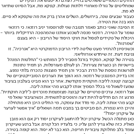
החוקים הסמויים ששולטים בחייו, לעולם לא יפגוש את הפקידים
שמחליטים על גורלו מאחורי דלתות נעולות. קפקא מת, אבל הסיוט שתיאר
לא מת.
כעבור שבעים שנה, בירושלים, השלים אהרן ברק את מה שקפקא לא סיים.
הוא בנה את הטירה.
זו הסיבה שאני כותב מאמר תגובה שני ל
פרופסור יניב רוזנאי
. כי רוזנאי
שומר על הטירה. רוזנאי מנסה לשכנע אותנו שהמהפכה הרדיקלית ביותר -
היכולת של פקידים לפסול את חוקי היסוד של הריבון - היא בעצם
"שמרנות".
וכשניסיון להחזיר מעט שליטה לידי הריבון הדמוקרטי היא "אנרכיה", זו
גניבת דעת. זה שיחדש אורווליאני.
בטירה של קפקא, הפקיד בורגל מסביר לק' המותש כי "החלטות המנהל
ביישניות הן כנערות צעירות". הן לעולם מעורפלות, הן תמיד נתונות
לפרשנות נוספת של הדרג הבכיר והן תמיד מוצגות כהכרח בלתי נמנע.
זהו בדיוק המנגנון של רוזנאי. הוא הופך את הערכים הסובייקטיביים של
קבוצה קטנה לליבה חוקתית מקודשת. אחר כך הוא מביט בעלבון בציבור
שמעז לשאול מי בכלל הסמיך אותו לקבוע מהי אותה ליבה.
אצל רוזנאי, ערכים פרטיים של קבוצה מצומצמת מוכרזים כ"ליבה חוקתית".
מרגע זה הם חדלים להיות דעה והופכים לתשתית. וכשהציבור שואל מי
קבע מהי אותה ליבה, מי מדד את עומקה, מי החליט היכן היא מתחילה
והיכן היא נגמרת, הם מביטים בך במבט תמה ושואלים "איך אפשר לערער
על עיקרון יסוד?"
כאן מתגלה הכשל. עיקרון יכול להיחשב לעיקרון יסוד רק אם הוא מובן
מאליו. כזה שלא צריך להגן עליו, כי בלעדיו הכל קורס. אבל ברגע שעיקרון
עומד בלב מחלוקת ציבורית חריפה, הוא כבר לא יסוד. הוא קומה בטירה.