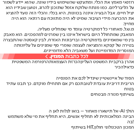
רוזנאי מאמץ את הכלי, ומתעקש שהשימוש בידיו שונה. שהוא יידע לשמור
על הליברליזם. כמו מנתח שלוקח אזמל שתוכנן להרוג, וטוען שבידיו הוא
יציל חיים. אבל הבעיה איננה בכוונות, היא בכלי. והכלי הזה נועד להוציא
את ההכרעה מידי הציבור. שמיט לא היה מתווכח עם רוזנאי. הוא היה
מחייך.
מ.ש.ל, מאחורי כל דמוקרטיה עומד מי שמחליט מעליה.
המאבק שמתחולל היום בישראל איננו בין שמרנים למהפכנים. הוא מאבק
בין מי שמאמינים בדמוקרטיה ובריבונות האזרח, לבין קאסטה שהתבצרה
בטירה של קפקא והמציאה לעצמה שומרי סף שמגינים על עליונותה
המוסרית המדומיינת ועל משאביה הלא מדומיינים.
אהרן ברק
בית המשפט העליון
הכרזת העצמאות
הרפורמה המשפטית
כדאי
להכיר
הסוד של איינשטיין שיגדיל לכם את הפנסיה
הריבית דריבית עובדת לטובתכם רק אם תתחילו מוקדם. כך תבנו עתיד
בטוח
בשיתוף מנורה מבטחים
אל תישארו מאחור – בואו לגלות לאן ה-AI הולך
הבינה המלאכותית לא תחליף אנשים, היא תחליף את מי שלא משתמש
בה!
בשיתוף HIT,המכון הטכנולוגי חולון