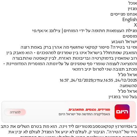
אוכל
מגזין
אנחנו מגייסים
English
X
מגילת העצמאות חתומה על ידי המוחים| צילום: אי.אף.פי
מוספים
ישראל השבוע
ומי גר בטירה? סיפור קפקאי שחושף מה אהרן ברק באמת רוצה
המאבק שמתחולל בישראל אינו בין שמרנים למהפכנים • הוא מאבק בין
רוב שמאמין בדמוקרטיה ובריבונות האזרח, לבין קאסטה שהתבצרה
והמציאה לעצמה שומרי סף שמגינים על עליונותה המוסרית המדומיינת •
מכתב תגובה שני לפרופ' יניב רוזנאי
אראל סג''ל
24/12/2025, 16:35
,עודכן
24/12/2025, 16:37
0
השמעה
אראל סג''ל
בעל טור במגזין
ב־1924
פרנץ קפקא
גסס
בסנטוריום ליד וינה. הוא מת בטרם השלים את כתב
היד של "הטירה". הגיבור ק. לעולם לא יגיע אל המגדל, לעולם לא יבין את