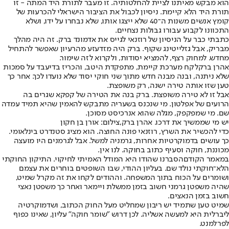
הוא מבקש מאיתנו לציית להחלטותיה. זו מעבר לתורת היד המתה - זו
תורת היד הלא קיימת. ניסיון לכבול את הציבור הישראלי להכרעות של
קומץ אנשים משנות ה־40 שלא ייצגו אותו, שלא נבחרו על ידו, ושלא
התכוונו לקבוע עבורו גבולות נצחיים.
כתבתי כבר על הניסיון של רוזנאי לגייס את אדמונד ברק. זה היה מהלך
מבריק, אבל גזלייטינג שקוף. ברק היה מזדעזע מהרעיון שאפשר להתחיל
מחדש. למחוק רצף, להמציא יסודות, ולקרוא לזה שימור.
אהרן ברק
לקח מערכת קיימת, מתפקדת היטב, והכריז בדיעבד על סמכות
שלא ניתנה, ובנה מבנה חדש מתוך שני חוקי יסוד שלא נועדו לכך. אחר כך
טען שזו אותה טירה ישנה, רק משופצת.
אבל זו לא טירה משופצת. ברק בנה את הטירה של קפקא שגרים בה
הרועים של אפלטון. מי שנכנס בשעריה מתבקש להאמין שהיא תמיד עמדה
שם. מי שמפקפק, מגלה שהוא אנרכיסט מסוכן.
יש מי שממשיך את דרכו. אהרן ברק,צילום: אורן בן חקון
כדי להכשיר את השרץ
, רוזנאי פונה החוצה. הוא מציג סטנדרט בינלאומי.
כך עושים בדמוקרטיות אחרות, גרמניה למשל. אבל לגרמנים היו מועצה
מכוננת, חוקה וסעיף כתוב בחוקה. לנו אין.
במאמר הקודם
הסברנו שהודו היא המודל האמיתי לחיקוי. התיקון החוקתי
הלא־חוקתי נולד שם. בעליון ההודי, שבו השופטים בוחרים את עצמם
ושומרים על הכוח בתוך המשפחה. וההודים לקחו את זה מקרל שמיט,
שהיה משפטן גרמני חשוב בזמן ממשלת ויימאר ואחר כך משפטן נאצי
חשוב בזמן הנאצים.
שמיט טען שתמיד יש ריבון שמחליט מעל החוק הכתוב, ושדמוקרטיה
ליברלית היא למעשה אשליה. לכן דרוש "שומר חוקה" עליון, שאינו כפוף
לפרלמנט.