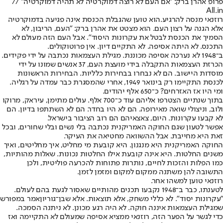
פרופ' אהרן ברק: "אם העם לא רוצה דמוקרטיה לא תהיה דמוקרטיה" //
All.in
רוזנאי מנסה להרגיע.
הוא טוען שהגבלת הכנסת אינה פגיעה בדמוקרטיה
אלא הגנה על רצון העם. הוא מצטט את אהרן ברק: "העם, הריבון, לא
הסמיך את הכנסת לבטל את עקרונות היסוד". אבל העם הזה מעולם לא
התכנס. לא היתה אסיפה. לא התקיים דיון. אין פרוטוקולים.
ב־1948 לא נערכה אסיפה מכוננת. מגילת העצמאות נכתבה על ידי פקידים.
הכרזת העצמאות התקבלה בידי מועצת העם, 37 אנשים שמונו על ידי
מוסדות היישוב. הם לא נבחרו בבחירות כלליות. הבחירות הראשונות
לכנסת התקיימו רק בינואר 1949, אחרי שהמסגרת כבר עמדה על רגליה.
ומי היו אז האזרחים? כ־650 אלף יהודים.
בתוך שנתיים הצטרפו אליהם עוד כ־700 אלף. עולים מתימן, עיראק, מרוקו
ולוב, וניצולי שואה מאירופה. הם לא היו בחדר. הם לא השתתפו בדיון. הם
לא קבעו עקרונות. היום, צאצאיהם הם רוב הציבור בישראל.
אפשר לטעון שגם החוקה האמריקנית נכתבה בלי נשים ובלי שחורים, ובכל
זאת היא מחייבת. אבל ההשוואה מחטיאה את העיקר.
החוקה האמריקנית היא מנגנון. היא קובעת מי מחליט, איך מחליטים, ואיך
משנים החלטות. היא אינה קובעת אילו החלטות נכונות. שאלות מהותיות,
כמו הפלות והזכות לחיים, נותרות פתוחות להכרעה פוליטית, ולכן
התשובה להן משתנה ממקום למקום ומזמן לזמן.
רוזנאי טוען למשהו אחר.
לטענתו, כבר ב־1948 נקבעו תכנים מהותיים שאסור לגעת בהם לעולם.
"עקרונות יסוד". לא כללי משחק, אלא תוצאות. אלא ש
בן־גוריון
אמר במפורש
שמגילת העצמאות איננה חוקה. לא היה רגע מכונן. לא ניתנה הסמכה.
כדי לגשר על הפער הזה, רוזנאי ממציא אסיפה שמעולם לא התקיימה ואז