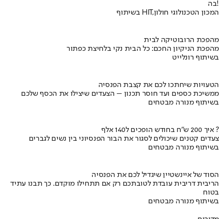
בה!
בשיתוף HIT,המכון הטכנולוגי חולון
מהפכת הרובוטיקה לבית
מהפכת הניקיון החכם: כל הבית נקי בלחיצת כפתור
בשיתוף רונלייט
הטעויות שיחתכו לכם את קצבת הפנסיה
ממשיכת כספים ועד חוסר תכנון – הצעדים שיצילו את הכסף שלכם
בשיתוף מנורה מבטחים
איך 200 ש"ח בחודש הופכים ל140 אלף ?
צעדים קטנים שיכולים לסגור את הבור הפנסיוני בין נשים לגברים
בשיתוף מנורה מבטחים
הסוד של איינשטיין שיגדיל לכם את הפנסיה
הריבית דריבית עובדת לטובתכם רק אם תתחילו מוקדם. כך תבנו עתיד
בטוח
בשיתוף מנורה מבטחים