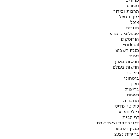
מדורים
ספורט
תרבות ובידור
לייף סטייל
אוכל
תיירות
טכנולוגיה ומדע
הורוסקופ
ForReal
מגזין השבוע
דעות
חדשות בארץ
חדשות בעולם
פוליטי
ביטחוני
חינוך
בריאות
משפט
תחבורה
פוליטי-מדיני
כללי ומידע
דף הבית
זמני כניסת וצאת שבת
מגזין השבוע
בחירות 2026