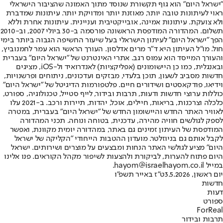
"ישראל היום" הוא גוף תקשורת שנוסד מתוך האמונה שהציבור הישראלי
ראוי לעיתונות טובה יותר, מאוזנת יותר ומדויקת יותר. עיתונות שמדברת
ולא צועקת. עיתונות אמינה, אובייקטיבית ועניינית. עיתונות אחרת וללא
תשלום. המהדורה המודפסת הראשונה פורסמה ב-30 ביולי 2007, וב-2010
הפך "ישראל היום" לעיתון הישראלי בעל שיעור החשיפה הגבוה ביותר בימי
חול. מו"ל העיתון היא ד"ר מרים אדלסון. העורך הראשי הוא עמר לחמנוביץ,
והעורך המייסד הוא עמוס רגב. אתרי האינטרנט של "ישראל היום" בעברית
ובאנגלית, כמו כן היישומונים (אפליקציות) לאנדרואיד ול-iOS, מציגים
חדשות מסביב לשעון, תוכן בלעדי, מבזקים ועדכונים, ניתוחים ופרשנויות,
וידיאו, פודקאסטים ושידורים חיים. פלטפורמות הדיגיטל של "ישראל היום"
כוללות ערוצי חדשות ודעות, תרבות ובידור, לייף סטייל, טכנולוגיה, ספורט,
כלכלה וצרכנות, בריאות, חיילים, אוכל, יהדות, תיירות ורכב. ב-2021 עלו
לאוויר האתר החדש והיישומון החדש של "ישראל היום" בעברית, במטרה
לספק לגולשים חוויה מהירה, עדכנית, בטוחה ונוחה. תכני המהדורה
המודפסת של העיתון זמינים גם באתר, במהדורה יומית מקוונת, ואפשר
לקבל אותם גם בניוזלטר. מועדון ההטבות הייחודי "הקליקה של ישראל
היום" מציע לגולשי האתר הנחות ומבצעים על מוצרים ושירותים. ישראל
היום פתוח להערות, לביקורת ולהצעות לשיפור מקהל הקוראים. פנו אלינו
במייל hayom@israelhayom.co.il.
יום ראשון, 3.5.2026
ט"ז באייר תשפ"ו
חדשות
דעות
ספורט
ForReal
תרבות ובידור