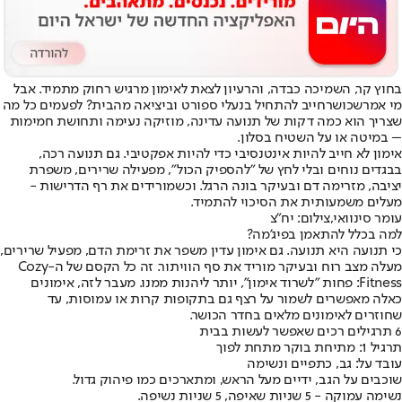
בחוץ קר
, השמיכה כבדה, והרעיון לצאת לאימון מרגיש רחוק מתמיד. אבל
מי אמר
שכושר
חייב להתחיל בנעלי ספורט וביציאה מהבית? לפעמים כל מה
שצריך הוא כמה דקות של תנועה עדינה, מוזיקה נעימה ותחושת חמימות
– במיטה או על השטיח בסלון.
אימון לא חייב להיות אינטנסיבי כדי להיות אפקטיבי. גם תנועה רכה,
בבגדים נוחים ובלי לחץ של "להספיק הכול", מפעילה שרירים, משפרת
יציבה, מזרימה דם ובעיקר בונה הרגל. וכשמורידים את רף הדרישות -
מעלים משמעותית את הסיכוי להתמיד.
עומר סינוואי,צילום: יח"צ
למה בכלל להתאמן בפיג’מה?
כי תנועה היא תנועה. גם אימון עדין משפר את זרימת הדם, מפעיל שרירים,
מעלה מצב רוח ובעיקר מוריד את סף הוויתור. זה כל הקסם של ה-Cozy
Fitness: פחות "לשרוד אימון", יותר ליהנות ממנו. מעבר לזה, אימונים
כאלה מאפשרים לשמור על רצף גם בתקופות קרות או עמוסות, עד
שחוזרים לאימונים מלאים בחדר הכושר.
6 תרגילים רכים שאפשר לעשות בבית
תרגיל 1: מתיחת בוקר מתחת לפוך
עובד על: גב, כתפיים ונשימה
שוכבים על הגב, ידיים מעל הראש, ומתארכים כמו פיהוק גדול.
נשימה עמוקה - 5 שניות שאיפה, 5 שניות נשיפה.