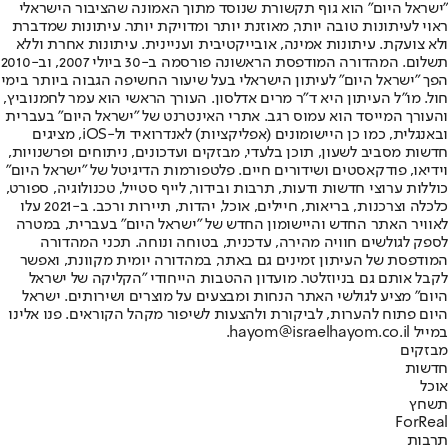
"ישראל היום" הוא גוף תקשורת שנוסד מתוך האמונה שהציבור הישראלי
ראוי לעיתונות טובה יותר, מאוזנת יותר ומדויקת יותר. עיתונות שמדברת
ולא צועקת. עיתונות אמינה, אובייקטיבית ועניינית. עיתונות אחרת וללא
תשלום. המהדורה המודפסת הראשונה פורסמה ב-30 ביולי 2007, וב-2010
הפך "ישראל היום" לעיתון הישראלי בעל שיעור החשיפה הגבוה ביותר בימי
חול. מו"ל העיתון היא ד"ר מרים אדלסון. העורך הראשי הוא עמר לחמנוביץ,
והעורך המייסד הוא עמוס רגב. אתרי האינטרנט של "ישראל היום" בעברית
ובאנגלית, כמו כן היישומונים (אפליקציות) לאנדרואיד ול-iOS, מציגים
חדשות מסביב לשעון, תוכן בלעדי, מבזקים ועדכונים, ניתוחים ופרשנויות,
וידיאו, פודקאסטים ושידורים חיים. פלטפורמות הדיגיטל של "ישראל היום"
כוללות ערוצי חדשות ודעות, תרבות ובידור, לייף סטייל, טכנולוגיה, ספורט,
כלכלה וצרכנות, בריאות, חיילים, אוכל, יהדות, תיירות ורכב. ב-2021 עלו
לאוויר האתר החדש והיישומון החדש של "ישראל היום" בעברית, במטרה
לספק לגולשים חוויה מהירה, עדכנית, בטוחה ונוחה. תכני המהדורה
המודפסת של העיתון זמינים גם באתר, במהדורה יומית מקוונת, ואפשר
לקבל אותם גם בניוזלטר. מועדון ההטבות הייחודי "הקליקה של ישראל
היום" מציע לגולשי האתר הנחות ומבצעים על מוצרים ושירותים. ישראל
היום פתוח להערות, לביקורת ולהצעות לשיפור מקהל הקוראים. פנו אלינו
במייל hayom@israelhayom.co.il.
מבזקים
חדשות
אוכל
תשחץ
ForReal
תרבות