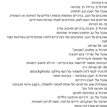
5-6 חזרות.
תרגיל 2: ברידג’ רך במיטה
עובד על: ישבן וגב תחתון
שוכבים על הגב, ברכיים כפופות וכפות רגליים על המיטה או השטיח.
מרימים את האגן לאט, מחזיקים לשתי שניות ומורידים.
10-12 חזרות.
תרגיל 3: חיבוק ברכיים וסיבוב עדין
עובד על: גב תחתון ושחרור מתחים
שוכבים על הגב, מחבקים את הברכיים לחזה ומתנדנדים בעדינות מצד
לצד.
30-40 שניות.
תרגיל 4: פלאנק "מפונק"
עובד על: שרירי בטן ויציבה
על האמות והברכיים.
הבונוס: אפשר להישאר עם גרביים - זה לא נחשב רמאות.
20-30 שניות × 2.
להזכיר לגוף לזוז ולשמור על רצף,צילום: istockphoto
תרגיל 5: ישבן בפיג’מה - בעיטת חמור
עובד על: ישבן וירכיים
בעמידת שש, מרימים רגל אחת לאחור ולמעלה, בקצב איטי ומבוקר.
12 חזרות לכל רגל.
תרגיל 6: מתיחות לסיום
עובד על: גב, ירכיים והרגעה כללית
ישיבה על העקבים, ידיים קדימה, מצח לכיוון השטיח.
נשארים שם דקה אחת.