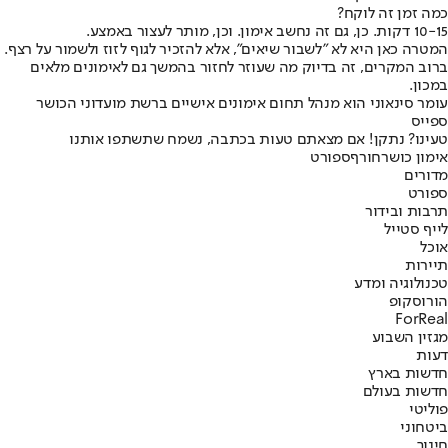
כמה זמן זה לוקח?
10-15 דקות. כן, גם זה נחשב אימון. וכן, מותר לעצור באמצע.
המטרה כאן היא לא "לשבור שיאים", אלא להזכיר לגוף לזוז ולשמור על רצף.
ברוב המקרים, זה בדיוק מה שעוזר לחזור בהמשך גם לאימונים מלאים
במכון.
עומר סינאוני הוא מנהל תחום אימונים אישיים ברשת מועדוני הכושר
ספייס
טעינו? נתקן! אם מצאתם טעות בכתבה, נשמח שתשתפו אותנו
אימון כושר
חורף
ספורט
מדורים
ספורט
תרבות ובידור
לייף סטייל
אוכל
תיירות
טכנולוגיה ומדע
הורוסקופ
ForReal
מגזין השבוע
דעות
חדשות בארץ
חדשות בעולם
פוליטי
ביטחוני
חינוך