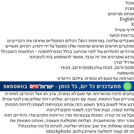
אוכל
מגזין
אנחנו מגייסים
English
X
לייף סטייל
בריאות וכושר
מאבדים שליטה בארוחות החג? הכלים המנטליים שיאזנו את הקרייבינג
מחקרים חדשים מראים שהמוח שלנו מופעל על ידי דמיון, רמזים חושיים
וגירויים חזותיים עוד לפני שהרעב בכלל נכנס לתמונה • החדשות הטובות?
ברגע שמבינים איך זה עובד, אפשר להשתמש בזה לטובתנו
שירלי קורן
22/9/2025, 13:03
,עודכן
22/9/2025, 13:03
0
השמעה
הארוחה אף פעם לא נגמרת. צילום: רויטרס
בחגים נדמה שהארוחה אף פעם לא נגמרת. ערב חג אצל ההורים, למחרת
צהריים אצל החמות, שבת עם החברים. שולחן רודף שולחן,
ואין לגוף אפילו
רגע אחד לנשום.
בתוך השפע הזה אנחנו מבטיחות לעצמנו להיות חכמות:
צלחת קטנה, קצת מכל דבר, לשמור מקום לקינוח.
אבל אז זה קורה. המנות צבעוניות מדי, הריחות חזקים מדי, והידיים זזות
מהר יותר מהמחשבות. הצלחת מתמלאת מעצמה, ואנחנו מוצאות את
עצמנו שואלות: איך שוב איבדתי שליטה, למרות כל מה שתכננתי?
זה לא קשור לחולשה אישית,צילום: istockphoto