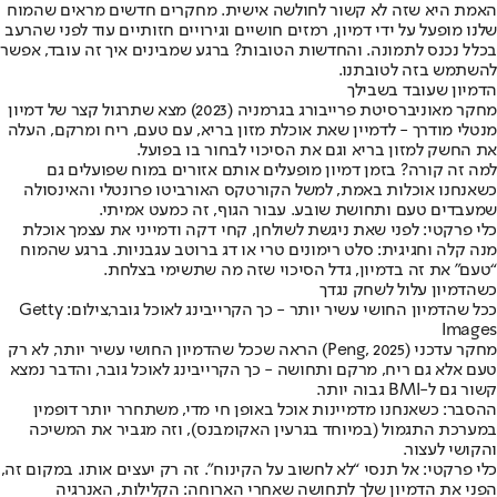
האמת היא שזה לא קשור לחולשה אישית. מחקרים חדשים מראים שהמוח
שלנו מופעל על ידי דמיון, רמזים חושיים וגירויים חזותיים עוד לפני שהרעב
בכלל נכנס לתמונה. והחדשות הטובות? ברגע שמבינים איך זה עובד, אפשר
להשתמש בזה לטובתנו.
הדמיון שעובד בשבילך
מחקר מאוניברסיטת פרייבורג בגרמניה (2023) מצא שתרגול קצר של דמיון
מנטלי מודרך - לדמיין שאת אוכלת מזון בריא, עם טעם, ריח ומרקם, העלה
את החשק למזון בריא וגם את הסיכוי לבחור בו בפועל.
למה זה קורה? בזמן דמיון מופעלים אותם אזורים במוח שפועלים גם
כשאנחנו אוכלות באמת, למשל הקורטקס האורביטו פרונטלי והאינסולה
שמעבדים טעם ותחושת שובע. עבור הגוף, זה כמעט אמיתי.
כלי פרקטי: לפני שאת ניגשת לשולחן, קחי דקה ודמייני את עצמך אוכלת
מנה קלה וחגיגית: סלט רימונים טרי או דג ברוטב עגבניות. ברגע שהמוח
“טעם” את זה בדמיון, גדל הסיכוי שזה מה שתשימי בצלחת.
כשהדמיון עלול לשחק נגדך
ככל שהדמיון החושי עשיר יותר - כך הקרייבינג לאוכל גובר,צילום: Getty
Images
מחקר עדכני (Peng, 2025) הראה שככל שהדמיון החושי עשיר יותר, לא רק
טעם אלא גם ריח, מרקם ותחושה - כך הקרייבינג לאוכל גובר, והדבר נמצא
קשור גם ל-BMI גבוה יותר.
ההסבר: כשאנחנו מדמיינות אוכל באופן חי מדי, משתחרר יותר דופמין
במערכת התגמול (במיוחד בגרעין האקומבנס), וזה מגביר את המשיכה
והקושי לעצור.
כלי פרקטי: אל תנסי “לא לחשוב על הקינוח”. זה רק יעצים אותו. במקום זה,
הפני את הדמיון שלך לתחושה שאחרי הארוחה: הקלילות, האנרגיה