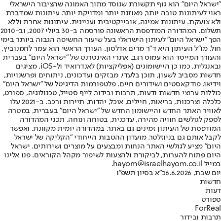
"ישראל היום" הוא גוף תקשורת שנוסד מתוך האמונה שהציבור הישראלי
ראוי לעיתונות טובה יותר, מאוזנת יותר ומדויקת יותר. עיתונות שמדברת
ולא צועקת. עיתונות אמינה, אובייקטיבית ועניינית. עיתונות אחרת וללא
תשלום. המהדורה המודפסת הראשונה פורסמה ב-30 ביולי 2007, וב-2010
הפך "ישראל היום" לעיתון הישראלי בעל שיעור החשיפה הגבוה ביותר בימי
חול. מו"ל העיתון היא ד"ר מרים אדלסון. העורך הראשי הוא עמר לחמנוביץ,
והעורך המייסד הוא עמוס רגב. אתרי האינטרנט של "ישראל היום" בעברית
ובאנגלית, כמו כן היישומונים (אפליקציות) לאנדרואיד ול-iOS, מציגים
חדשות מסביב לשעון, תוכן בלעדי, מבזקים ועדכונים, ניתוחים ופרשנויות,
וידיאו, פודקאסטים ושידורים חיים. פלטפורמות הדיגיטל של "ישראל היום"
כוללות ערוצי חדשות ודעות, תרבות ובידור, לייף סטייל, טכנולוגיה, ספורט,
כלכלה וצרכנות, בריאות, חיילים, אוכל, יהדות, תיירות ורכב. ב-2021 עלו
לאוויר האתר החדש והיישומון החדש של "ישראל היום" בעברית, במטרה
לספק לגולשים חוויה מהירה, עדכנית, בטוחה ונוחה. תכני המהדורה
המודפסת של העיתון זמינים גם באתר, במהדורה יומית מקוונת, ואפשר
לקבל אותם גם בניוזלטר. מועדון ההטבות הייחודי "הקליקה של ישראל
היום" מציע לגולשי האתר הנחות ומבצעים על מוצרים ושירותים. ישראל
היום פתוח להערות, לביקורת ולהצעות לשיפור מקהל הקוראים. פנו אלינו
במייל hayom@israelhayom.co.il.
יום שבת, 6.6.2026
כ"א בסיון תשפ"ו
חדשות
דעות
ספורט
ForReal
תרבות ובידור