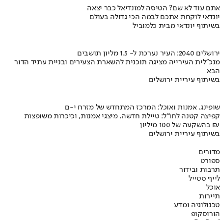
אתם עוד לא שם? הטיסה למונדיאל כבר יצאה
יונדאי לוקחת אתכם לבמה הכי גדולה בעולם
בשיתוף יונדאי מבית כלמוביל
ירושלים 2040: העיר נערכת ל- 1.5 מליון תושבים
מנכ"לית העירייה מציגה תוכנית להשארת הצעירים ובניית עתיד הדור
הבא
בשיתוף עיריית ירושלים
שופינג, אמנות ואוכל: המרכז המתחדש של מזרח י-ם
קפיצה קטנה לחו"ל: טיילת חדשה, מיצגי אמנות, וכיכרות משופצות
בהשקעה של 100 מיליון ₪
בשיתוף עיריית ירושלים
מדורים
ספורט
תרבות ובידור
לייף סטייל
אוכל
תיירות
טכנולוגיה ומדע
הורוסקופ