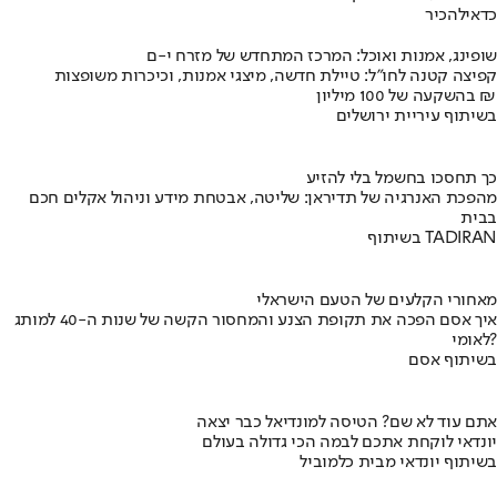
כדאי
להכיר
שופינג, אמנות ואוכל: המרכז המתחדש של מזרח י-ם
קפיצה קטנה לחו"ל: טיילת חדשה, מיצגי אמנות, וכיכרות משופצות
בהשקעה של 100 מיליון ₪
בשיתוף עיריית ירושלים
כך תחסכו בחשמל בלי להזיע
מהפכת האנרגיה של תדיראן: שליטה, אבטחת מידע וניהול אקלים חכם
בבית
בשיתוף TADIRAN
מאחורי הקלעים של הטעם הישראלי
איך אסם הפכה את תקופת הצנע והמחסור הקשה של שנות ה-40 למותג
לאומי?
בשיתוף אסם
אתם עוד לא שם? הטיסה למונדיאל כבר יצאה
יונדאי לוקחת אתכם לבמה הכי גדולה בעולם
בשיתוף יונדאי מבית כלמוביל