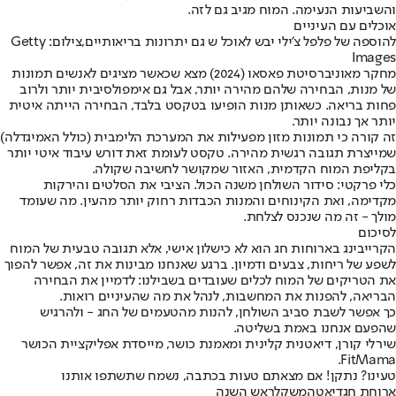
והשביעות הנעימה. המוח מגיב גם לזה.
אוכלים עם העיניים
להוספה של פלפל צ'ילי יבש לאוכל ש גם יתרונות בריאותיים,צילום: Getty
Images
מחקר מאוניברסיטת פאסאו (2024) מצא שכאשר מציגים לאנשים תמונות
של מנות, הבחירה שלהם מהירה יותר, אבל גם אימפולסיבית יותר ולרוב
פחות בריאה. כשאותן מנות הופיעו בטקסט בלבד, הבחירה הייתה איטית
יותר אך נבונה יותר.
זה קורה כי תמונות מזון מפעילות את המערכת הלימבית (כולל האמיגדלה)
שמייצרת תגובה רגשית מהירה. טקסט לעומת זאת דורש עיבוד איטי יותר
בקליפת המוח הקדמית, האזור שמקושר לחשיבה שקולה.
כלי פרקטי: סידור השולחן משנה הכול. הציבי את הסלטים והירקות
מקדימה, ואת הקינוחים והמנות הכבדות רחוק יותר מהעין. מה שעומד
מולך - זה מה שנכנס לצלחת.
לסיכום
הקרייבינג בארוחות חג הוא לא כישלון אישי, אלא תגובה טבעית של המוח
לשפע של ריחות, צבעים ודמיון. ברגע שאנחנו מבינות את זה, אפשר להפוך
את הטריקים של המוח לכלים שעובדים בשבילנו: לדמיין את הבחירה
הבריאה, להפנות את המחשבות, לנהל את מה שהעיניים רואות.
כך אפשר לשבת סביב השולחן, להנות מהטעמים של החג - ולהרגיש
שהפעם אנחנו באמת בשליטה.
שירלי קורן, דיאטנית קלינית ומאמנת כושר, מייסדת אפליקציית הכושר
.
FitMama
טעינו? נתקן! אם מצאתם טעות בכתבה, נשמח שתשתפו אותנו
ארוחת חג
דיאטה
משקל
ראש השנה