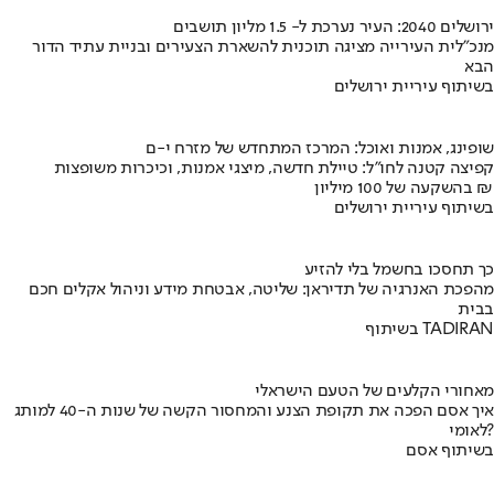
ירושלים 2040: העיר נערכת ל- 1.5 מליון תושבים
מנכ"לית העירייה מציגה תוכנית להשארת הצעירים ובניית עתיד הדור
הבא
בשיתוף עיריית ירושלים
שופינג, אמנות ואוכל: המרכז המתחדש של מזרח י-ם
קפיצה קטנה לחו"ל: טיילת חדשה, מיצגי אמנות, וכיכרות משופצות
בהשקעה של 100 מיליון ₪
בשיתוף עיריית ירושלים
כך תחסכו בחשמל בלי להזיע
מהפכת האנרגיה של תדיראן: שליטה, אבטחת מידע וניהול אקלים חכם
בבית
בשיתוף TADIRAN
מאחורי הקלעים של הטעם הישראלי
איך אסם הפכה את תקופת הצנע והמחסור הקשה של שנות ה-40 למותג
לאומי?
בשיתוף אסם