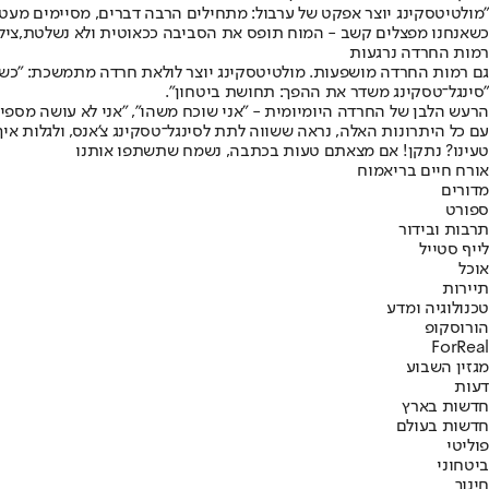
"מולטיטסקינג יוצר אפקט של ערבול: מתחילים הרבה דברים, מסיימים מעט",
כשאנחנו מפצלים קשב - המוח תופס את הסביבה ככאוטית ולא נשלטת,צילום
רמות החרדה נרגעות
גם רמות החרדה מושפעות. מולטיטסקינג יוצר לולאת חרדה מתמשכת: "כשא
"סינגל־טסקינג משדר את ההפך: תחושת ביטחון".
הרעש הלבן של החרדה היומיומית - "אני שוכח משהו", "אני לא עושה מספיק
עם כל היתרונות האלה, נראה ששווה לתת לסינגל־טסקינג צ’אנס, ולגלות איך 
טעינו? נתקן! אם מצאתם טעות בכתבה, נשמח שתשתפו אותנו
אורח חיים בריא
מוח
מדורים
ספורט
תרבות ובידור
לייף סטייל
אוכל
תיירות
טכנולוגיה ומדע
הורוסקופ
ForReal
מגזין השבוע
דעות
חדשות בארץ
חדשות בעולם
פוליטי
ביטחוני
חינוך