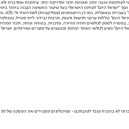
לעיתונות טובה יותר, מאוזנת יותר ומדויקת יותר. עיתונות שמדברת ולא צ
שלום. המהדורה המודפסת הראשונה פורסמה ב-30 ביולי 2007, וב-2010 הפך "ישראל היום" לעיתון הישראלי בעל שי
לחמנוביץ,
ל היום" כוללות ערוצי חדשות ודעות, תרבות ובידור, לייף סטייל, טכנולוגיה
ברית, במטרה לספק לגולשים חוויה מהירה, עדכנית, בטוחה ונוחה. תכני המה
ל היום" מציע לגולשי האתר הנחות ומבצעים על מוצרים ושירותים. ישראל 
זה