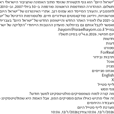
"ישראל היום" הוא גוף תקשורת שנוסד מתוך האמונה שהציבור הישראלי ראוי 
ת
ופרשנויות, וידיאו, פודקאסטים ושידורים חיים. פלטפורמות הדיגיטל של "ישרא
ב-2021 עלו לאוויר האתר החדש והיישומון החדש של "ישראל היום" בע
ואפשר לקבל אותם גם בניוזלטר. מועדון ההטבות הייחודי "הקליקה של ישרא
במייל hayom@israelhayom.co.il.
יום חמישי, 4.6.2026
י"ט בסיון תשפ"ו
חדשות
דעות
ספורט
ForReal
תרבות ובידור
אוכל
מגזין
אנחנו מגייסים
English
X
לייף סטייל
גוף ונפש
מה קורה למוח כשמפסיקים מולטיטסקינג למשך חודש?
העבודה והיחסים
מערכת לייף סטייל היום
12/1/2026, 10:06
,עודכן
12/1/2026, 10:06