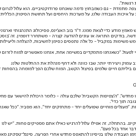
 רגשות".
צפה מתמדת - גם כשמבחוץ נדמה שאנחנו פרודוקטיביים. הוא עלול לגרום 
 על איכות העבודה שלנו, על מערכות היחסים ועל תחושת הסיפוק הכללית 
אמץ מודע כדי לצאת ממנו. ד”ר בוב האצ’ינס, פסיכולוג התנהגותי וארגוני
דשה, בודקים התראה או עונים להודעה קצרה - משתחרר דופמין. זה 'בוסט'
ש משימות במקביל - כל אלה נתפסים כסימן לחשיבות, להצלחה וליעילות.
לפעול. "כשאנחנו מתמקדים במשימה אחת, אנחנו מאפשרים למוח לזרום עם נ
עמוק ויצירתי יותר, שבו כוונה ולא דחף מנהלת את ההחלטות שלנו.
ות. "אם ביליתם חיים שלמים בפיצול הקשב, המוח שלכם הפך למומחה בהסחות
 "חושבו מחדש". "ה'צפיפות הקשבית' שלכם עולה - כלומר היכולת להישאר עם 
בה תוך כדי".
פואי ב־Radial, משווה זאת לאימון משקולות. "מעגלים מוחיים שפועלים יחד - מתחזקים יחד",
ינג. בהתחלה, זה אפילו עלול להרגיש כאילו אתם מספיקים פחות. "יש לנ
דבר אחד בכל פעם".