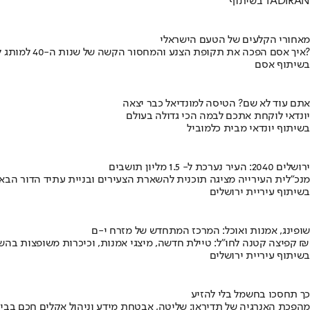
בשיתוף TADIRAN
מאחורי הקלעים של הטעם הישראלי
איך אסם הפכה את תקופת הצנע והמחסור הקשה של שנות ה-40 למותג לאומי?
בשיתוף אסם
אתם עוד לא שם? הטיסה למונדיאל כבר יצאה
יונדאי לוקחת אתכם לבמה הכי גדולה בעולם
בשיתוף יונדאי מבית כלמוביל
ירושלים 2040: העיר נערכת ל- 1.5 מליון תושבים
מנכ"לית העירייה מציגה תוכנית להשארת הצעירים ובניית עתיד הדור הבא
בשיתוף עיריית ירושלים
שופינג, אמנות ואוכל: המרכז המתחדש של מזרח י-ם
קפיצה קטנה לחו"ל: טיילת חדשה, מיצגי אמנות, וכיכרות משופצות בהשקעה של 100 מיליון ₪
בשיתוף עיריית ירושלים
כך תחסכו בחשמל בלי להזיע
מהפכת האנרגיה של תדיראן: שליטה, אבטחת מידע וניהול אקלים חכם בבי