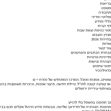
בריאות
משפט
תחבורה
פוליטי-מדיני
כללי ומידע
דף הבית
זמני כניסת וצאת שבת
מגזין השבוע
בחירות 2026
אודות
צור קשר
נבחרת הכתבים והפרשנים
מדיניות פרטיות
הצהרת נגישות
תנאי שימוש
כדאי
להכיר
שופינג, אמנות ואוכל: המרכז המתחדש של מזרח י-ם
קפיצה קטנה לחו"ל: טיילת חדשה, מיצגי אמנות, וכיכרות משופצות בהשקעה של 100 מיליון ₪
בשיתוף עיריית ירושלים
כך תחסכו בחשמל בלי להזיע
מהפכת האנרגיה של תדיראן: שליטה, אבטחת מידע וניהול אקלים חכם בבי