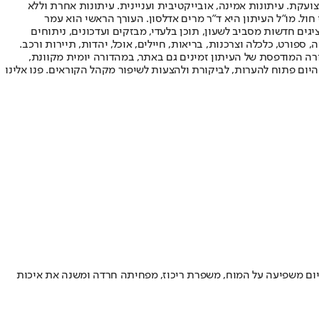
ועקת. עיתונות אמינה, אובייקטיבית ועניינית. עיתונות אחרת וללא
עור החשיפה הגבוה ביותר בימי חול. מו"ל העיתון היא ד"ר מרים אדלסון. העורך הראשי הוא עמר
 והעורך המייסד הוא עמוס רגב. אתרי האינטרנט של "ישראל היום" בעברית ובאנגלית, כמו כן היישומונים (אפליקציות) לאנדרואיד ול-iOS, מציגים חדשות מסביב לשעון, תוכן בלעדי, מבזקים ועדכונים, ניתוחים
, ספורט, כלכלה וצרכנות, בריאות, חיילים, אוכל, יהדות, תיירות ורכב.
דורה המודפסת של העיתון זמינים גם באתר, במהדורה יומית מקוונת,
היום פתוח להערות, לביקורת ולהצעות לשיפור מקהל הקוראים. פנו אלינו
 אולי מרגיש כאילו אתם מספיקים המון, אבל האמת היא שמולטיטסקינג כרוני לא בהכרח עובד לטובתכם • פסיכולוגים מסבירים איך הפסקה של 30 יום משפיעה על המוח, משפרת ריכוז, מפחיתה חרדה ומשנה את איכות