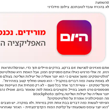
0
השמעה
לא בהכרח עובד לטובתכם. צילום: מידג'רני
אתם מאזינים לפגישת זום ברקע, בודקים מיילים תוך כדי, ועונים
להתראות ש
הזוג. זה אולי מרגיש כאילו אתם מספיקים המון, אבל האמת היא שמולטיטסק
לא באמת עושה כמה דברים במקביל - הוא פשוט מחליף קשב במהירות".
סינגל־טסקינג - עשיית דבר אחד בכל פעם - לא רק מפחית את העייפות שנ
מפספסים פרט חשוב במייל. מקשיבים באמת למה שנאמר בזום. ואפילו נהנ
יוצר אשליה של יעילות ושליטה,צילום: istockphoto
מה הפסיכולוגיה אומרת על מולטיטסקינג?
הפיתוי לעשות כמה דברים בבת אחת חזק במיוחד, ולא במקרה. יש מצבים שבה
"הוא יוצר עומס משמעותי על קליפת המוח הקדם־מצחית - האזור שאחראי על