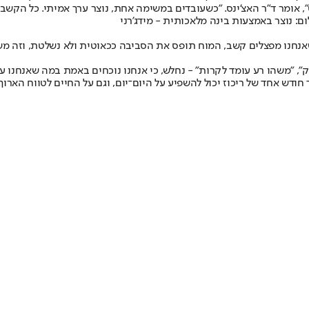
 אומר ד”ר האצ’ינס. "כשעובדים במשימה אחת, נוצר ערך אמיתי. כל הקשב ו
: נוצר באמצעות בינה מלאכותית - מידג'רני
נחנו מפצלים קשב, המוח תופס את הסביבה ככאוטית ולא נשלטת, וזה משא
", "משהו רע עומד לקרות" - נחלש, כי אנחנו נוכחים באמת במה שאנחנו עו
חודש אחד של ריכוז יכול להשפיע על היום־יום, וגם על החיים לטווח הארוך.