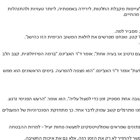
לעייפות מקבלת החלטות, לירידה באמפתיה, ליותר טעויות ולהתנהלות
מהחיים.
, מסביר למה.
 קטן, ואנחנו מפרשים את לולאת המשוב הכימית הזו כהישג".
רטיב או בעיה אחת", אומר ד”ר האצ’ינס. "ברמה הפיזיולוגית, קצב הלב
 דעת" אומר ד”ר האצ’ינס. "הוא מצפה להפרעה. בימים הראשונים הוא ממש
מחשבה אחת מספיק זמן כדי לפעול עליה", הוא אומר. "הרעש הפנימי נרגע.
 הוא מסביר. "ככל שאנחנו מתרגלים קשב עמוק לדבר אחד, כך מתחזקת הסנכרוניות של המעגלים
ו נתונים שמראים שמולטיטסקינג למעשה פחות יעיל - למרות ההבטחה