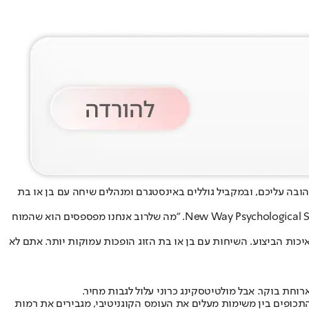
הובה עליכם, ובמקביל גוללים באינסטגרם ומנהלים שיחה עם בן או בת
"מולטיטסקינג מושך אנשים כי הוא יוצר אשליה של יעילות ושליטה בעולם מהיר ומוצף בגירויים", אומרת ד"ר קאשונה הדלסטון, פסיכולוגית מ־New Way Psychological Services. "מה שלרוב אנחנו מפספסים הוא שהמוח
ות הביצוע. השיחות עם בן או בת הזוג הופכות עמוקות יותר. אתם לא
וחת בוקר. אבל מולטיטסקינג כרוני עלול לגבות מחיר.
תכופים בין משימות מעלים את העומס הקוגניטיבי, מגבירים את רמות