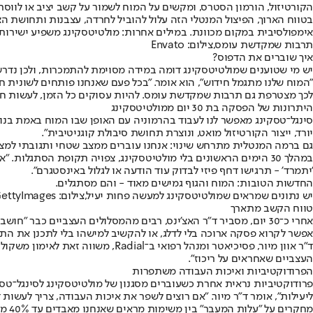
הקורטיזול, הורמון הסטרס, ומקשים על המוח לשמור על קשב יציב או לווסת
בטווח הארוך, הפיצול המנטלי הזה עלול להוביל לחרדה, עצבנות ותחושת ה
אימפולסיבית במקום מכוונת. במילים אחרות: מולטיטסקינג משפיע ישירות
תרבות שמקדשת עומס,צילום: Envato
איך שוברים את הדפוס?
יש מי שטוענים שמולטיטסקינג דומה במידה מסוימת להתמכרות, ולכן נדרש מ
"המוח שלנו מתגמל חידוש", הוא אומר. "בכל פעם שאנחנו פותחים לשונית ח
לכך מצטרפת גם תרבות שמקדשת עומס. להיות עסוקים כל הזמן, לעשות חמ
היתרונות של הפסקה בת 30 יום ממולטיטסקינג
סינגל־טסקינג מאפשר לנו לעבוד בהרמוניה עם האופן שבו המוח באמת בנוי 
יורד, ייצור הקורטיזול מואט, ונוצרת תחושת סיבולת קוגניטיבית".
גם ברמה המנטלית מתרחש שינוי: אנחנו עוברים ממצב שטחי ותגובתי למצב 
במהלך 30 הימים הראשונים בלי מולטיטסקינג, צפויה תקופת הסתגל
'יתמרד' - תרגישו דחף פיזי לבדוק עוד הודעה או לגלול באינסטגרם".
החדשות הטובות: המוח והגוף גמישים מאוד - והם מסתגלים.
יש נתונים שמראים שמולטיטסקינג למעשה פחות יעיל,צילום: GettyImages
טווח הקשב מתארך
אחרי כ־30 יום, מסביר ד”ר האצ’ינס, רבים מהמסלולים העצביים כבר
אפשר לקרוא פסקה ארוכה בלי לדלג, או להקשיב למישהו בלי לתכנן את התגו
ד”ר אוון מיור, פסיכיאטר ומנהל ר
העצביים שאחראים על ריכוז".
הפרודוקטיביות ואיכות העבודה משתפרות
פרודוקטיביות נראית אחרת כשעוברים מסגנון של מולטיטסקינג לסינגל־טסק
ליעילות", אומר ד”ר מיור. "אם רוצים לשפר את איכות העבודה, צריך לעשות 
מחקרים על "עלות המעבר" בין משימות מראים שאנחנו מאבדים עד 40% מזמן העבודה שלנו בניסיון להתאפס מחדש אחרי הפרעה. סינגל־טסקינג מאפשר להחזיר לא רק את הזמן הזה, אלא גם את איכות החשיבה.