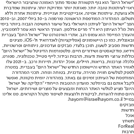
"ישראל היום" הוא גוף תקשורת שנוסד מתוך האמונה שהציבור הישראלי
ראוי לעיתונות טובה יותר, מאוזנת יותר ומדויקת יותר. עיתונות שמדברת
ולא צועקת. עיתונות אמינה, אובייקטיבית ועניינית. עיתונות אחרת וללא
תשלום. המהדורה המודפסת הראשונה פורסמה ב-30 ביולי 2007, וב-2010
הפך "ישראל היום" לעיתון הישראלי בעל שיעור החשיפה הגבוה ביותר בימי
חול. מו"ל העיתון היא ד"ר מרים אדלסון. העורך הראשי הוא עמר לחמנוביץ,
והעורך המייסד הוא עמוס רגב. אתרי האינטרנט של "ישראל היום" בעברית
ובאנגלית, כמו כן היישומונים (אפליקציות) לאנדרואיד ול-iOS, מציגים
חדשות מסביב לשעון, תוכן בלעדי, מבזקים ועדכונים, ניתוחים ופרשנויות,
וידיאו, פודקאסטים ושידורים חיים. פלטפורמות הדיגיטל של "ישראל היום"
כוללות ערוצי חדשות ודעות, תרבות ובידור, לייף סטייל, טכנולוגיה, ספורט,
כלכלה וצרכנות, בריאות, חיילים, אוכל, יהדות, תיירות ורכב. ב-2021 עלו
לאוויר האתר החדש והיישומון החדש של "ישראל היום" בעברית, במטרה
לספק לגולשים חוויה מהירה, עדכנית, בטוחה ונוחה. תכני המהדורה
המודפסת של העיתון זמינים גם באתר, במהדורה יומית מקוונת, ואפשר
לקבל אותם גם בניוזלטר. מועדון ההטבות הייחודי "הקליקה של ישראל
היום" מציע לגולשי האתר הנחות ומבצעים על מוצרים ושירותים. ישראל
היום פתוח להערות, לביקורת ולהצעות לשיפור מקהל הקוראים. פנו אלינו
במייל hayom@israelhayom.co.il.
מבזקים
חדשות
אוכל
תשחץ
ForReal
תרבות