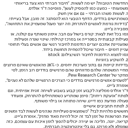
החדשות הטובות? יש מה לעשות. "חיבור חברתי הוא צעד בריאותי
משמעותי - כמעט כמו להפסיק לעשן", מוסיפה ד"ר אולדס.
1. לעשות משהו חברתי - גם אם אין חשק
כשמרגישים בודדים, הדחף הטבעי הוא להסתגר. זה מובן, אבל בעייתי.
"בדידות גורמת לאנשים להתרחק וזה יוצר מעגל שמעמיק את התחושה",
מסבירה צ’ייט.
נסו בכל זאת לצאת: קורס בישול עם חבר, אימון משותף עם קולגה, או
פעילות קבוצתית בספרייה או במרכז קהילתי. שינוי שגרה ופעילות
שמעניינת אתכם יוצרים הזדמנות לחיבור רגשי עם אנשים בעלי תחומי
עניין דומים - חיבור שיכול להפחית תחושת בידוד.
נסו למצוא הזדמנות לחיבור רגשי,צילום: istock
2. להשקיע בזוגיות
בדידות קיימת גם בתוך מערכות יחסים. כ-28% מהאנשים שאינם מרוצים
מחיי המשפחה שלהם מדווחים שהם מרגישים בודדים רוב הזמן, לפי
מחקר של Pew Research Center.
"לפעמים אנשים מרגישים בודדים כי הצרכים הרגשיים שלהם לא נענים",
אומרת צ’ייט.
ד"ר אולדס ממליצה לקבוע זמן קבוע בשבוע לשיחה זוגית אמיתית, וגם
לפתח "אזעקת ריחוק": סימן שמתריע כשמתחילים להתרחק, ומעודד
פעולה מודעת כמו דייט, שיחה פתוחה או בילוי משותף.
3. לפתח תחביבים אישיים
חוששים מלהיות לבד? "כשמוצאים פעילויות שנהנים לעשות לבד ומשנים
את הפרשנות של זמן לבד זה יכול להיות מאוד מחזק", אומרת צ’ייט.
קריאה, יוגה, הליכה או יצירה יכולים להפוך לזמן איכות עם עצמכם, כזה
שממלא ולא מרוקן, גם בלי אינטראקציה חברתית.