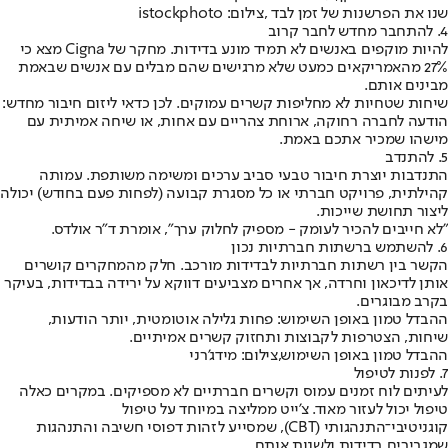
שנו את הפרשנות של זמן לבד ,צילום: istockphoto
4. להתחבר מחדש לחבר קרוב
להיות מוקפים באנשים לא תמיד מונע בדידות. מחקר של Cigna מצא כי
27% מהאמריקאים כמעט שלא מרגישים שהם מבלים עם אנשים שבאמת
מבינים אותם.
שיחות שטחיות לא מחליפות קשרים עמוקים. לכן כדאי ליזום חיבור מחדש:
הודעה לחברה רחוקה, ארוחת צהריים עם אחות, או שיחה אמיתית עם
מישהו שמכיר אתכם באמת.
5. להתנדב
התנדבות יוצרת חיבור טבעי סביב ערכים ומשימה משותפת. עמותה
קהילתית, פרויקט חברתי או כל מסגרת קבועה (לפחות פעם בחודש) יכולה
ליצור תחושת שייכות.
"לא חייבים להכיר לעומק - מספיק לחלוק ערך", אומרת ד"ר אולדס.
6. להשתמש ברשתות חברתיות נכון
הקשר בין רשתות חברתיות לבדידות מורכב. חלק מהמחקרים קושרים
אותן לדיכאון וחרדה, אך אחרים מצביעים דווקא על ירידה בבדידות, בעיקר
בקרב מבוגרים.
ההבדל טמון באופן השימוש: פחות גלילה אוטומטית, יותר הודעות,
שיחות, הצטרפות לקבוצות ותחזוק קשרים אמיתיים.
ההבדל טמון באופן השימוש,צילום: מידג'רני
7. לפנות לטיפול
לעיתים לוח זמנים עמוס וקשרים חברתיים לא מספיקים. במקרים כאלה
טיפול יכול לעזור מאוד. צ’ייט ממליצה במיוחד על טיפול
קוגניטיבי־התנהגותי (CBT), שמסייע לזהות דפוסי חשיבה והתנהגות
שמגבירים בדידות ולשנות אותם.