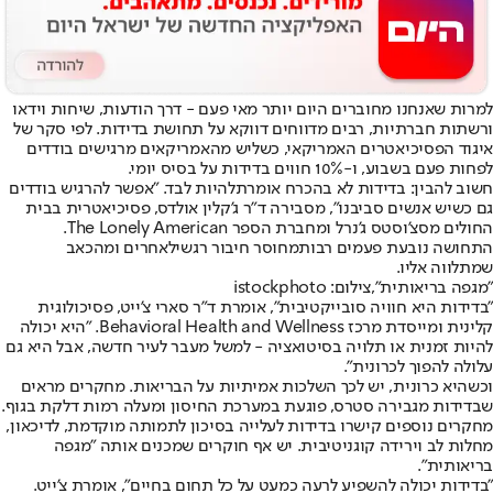
למרות שאנחנו מחוברים היום יותר מאי פעם - דרך הודעות, שיחות וידאו
ורשתות חברתיות, רבים מדווחים דווקא על תחושת בדידות. לפי סקר של
איגוד הפסיכיאטרים האמריקאי, כשליש מהאמריקאים מרגישים בודדים
לפחות פעם בשבוע, ו-10% חווים בדידות על בסיס יומי.
חשוב להבין: בדידות לא בהכרח אומרת
להיות לבד
. "אפשר להרגיש בודדים
גם כשיש אנשים סביבנו", מסבירה ד"ר ג’קלין אולדס, פסיכיאטרית בבית
החולים מסצ’וסטס ג’נרל ומחברת הספר The Lonely American.
התחושה נובעת פעמים רבות
מחוסר חיבור רגשי
לאחרים ומהכאב
שמתלווה אליו.
"מגפה בריאותית",צילום: istockphoto
"בדידות היא חוויה סובייקטיבית", אומרת ד"ר סארי צ’ייט, פסיכולוגית
קלינית ומייסדת מרכז Behavioral Health and Wellness. "היא יכולה
להיות זמנית או תלויה בסיטואציה - למשל מעבר לעיר חדשה, אבל היא גם
עלולה להפוך לכרונית".
וכשהיא כרונית, יש לכך השלכות אמיתיות על הבריאות. מחקרים מראים
שבדידות מגבירה סטרס, פוגעת במערכת החיסון ומעלה רמות דלקת בגוף.
מחקרים נוספים קישרו בדידות לעלייה בסיכון לתמותה מוקדמת, לדיכאון,
מחלות לב וירידה קוגניטיבית. יש אף חוקרים שמכנים אותה "מגפה
בריאותית".
"בדידות יכולה להשפיע לרעה כמעט על כל תחום בחיים", אומרת צ’ייט.