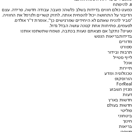
8. להיפתח
כמעט כולם חווים בדידות בשלב כלשהו: מעבר, עבודה חדשה, פרידה. עצם
הדיבור על התחושה יכול להפחית אותה, לחזק קשרים ולנרמל את החוויה.
"סביר להניח שאתם לא היחידים שמרגישים כך", אומרת ד"ר אולדס.
לפעמים, פתיחות אחת קטנה עושה הבדל גדול.
טעינו? נתקן! אם מצאתם טעות בכתבה, נשמח שתשתפו אותנו
בדידות
בריאות הנפש
מדורים
ספורט
תרבות ובידור
לייף סטייל
אוכל
תיירות
טכנולוגיה ומדע
הורוסקופ
ForReal
מגזין השבוע
דעות
חדשות בארץ
חדשות בעולם
פוליטי
ביטחוני
חינוך
בריאות
משפט