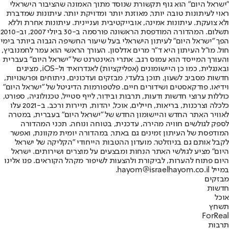
"ישראל היום" הוא גוף תקשורת שנוסד מתוך האמונה שהציבור הישראלי
ראוי לעיתונות טובה יותר, מאוזנת יותר ומדויקת יותר. עיתונות שמדברת
ולא צועקת. עיתונות אמינה, אובייקטיבית ועניינית. עיתונות אחרת וללא
תשלום. המהדורה המודפסת הראשונה פורסמה ב-30 ביולי 2007, וב-2010
הפך "ישראל היום" לעיתון הישראלי בעל שיעור החשיפה הגבוה ביותר בימי
חול. מו"ל העיתון היא ד"ר מרים אדלסון. העורך הראשי הוא עמר לחמנוביץ,
והעורך המייסד הוא עמוס רגב. אתרי האינטרנט של "ישראל היום" בעברית
ובאנגלית, כמו כן היישומונים (אפליקציות) לאנדרואיד ול-iOS, מציגים
חדשות מסביב לשעון, תוכן בלעדי, מבזקים ועדכונים, ניתוחים ופרשנויות,
וידיאו, פודקאסטים ושידורים חיים. פלטפורמות הדיגיטל של "ישראל היום"
כוללות ערוצי חדשות ודעות, תרבות ובידור, לייף סטייל, טכנולוגיה, ספורט,
כלכלה וצרכנות, בריאות, חיילים, אוכל, יהדות, תיירות ורכב. ב-2021 עלו
לאוויר האתר החדש והיישומון החדש של "ישראל היום" בעברית, במטרה
לספק לגולשים חוויה מהירה, עדכנית, בטוחה ונוחה. תכני המהדורה
המודפסת של העיתון זמינים גם באתר, במהדורה יומית מקוונת, ואפשר
לקבל אותם גם בניוזלטר. מועדון ההטבות הייחודי "הקליקה של ישראל
היום" מציע לגולשי האתר הנחות ומבצעים על מוצרים ושירותים. ישראל
היום פתוח להערות, לביקורת ולהצעות לשיפור מקהל הקוראים. פנו אלינו
במייל hayom@israelhayom.co.il.
מבזקים
חדשות
אוכל
תשחץ
ForReal
תרבות