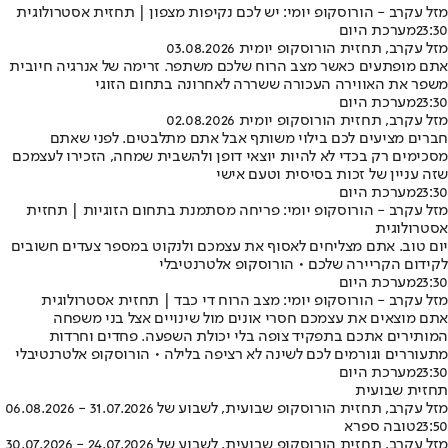
מזל עקרב - הורוסקופ יומי: יש לכם נקיפות מצפון | תחזית אסטרולוגית
23:30
מערכת היום
מזל עקרב, תחזית הורוסקופ יומית 03.08.2026
אתם מופתעים כאשר מצב הרוח שלכם משתפר. זרימה של אנרגיה חיובית
משפר את האווירה העכורה ששררה לאחרונה בתחום הזוגי
23:30
מערכת היום
מזל עקרב, תחזית הורוסקופ יומית 02.08.2026
חברים מציעים לכם בילוי משותף אבל אתם מתלבטים. לפני שאתם
מסכימים רק בכדי לא להיות יוצאי דופן ולהשבית שמחה, הזכירו לעצמכם
שזה עניין של זכות בסיסית וטעם אישי
23:30
מערכת היום
מזל עקרב - הורוסקופ יומי: פריחה מסתמנת בתחום הזוגיות | תחזית
אסטרולוגית
יום טוב. אתם מצליחים לאסוף את עצמכם ולנקוט במספר צעדים חשובים
לקידום הקריירה שלכם • הורוסקופ אלטרנטיבלי
23:30
מערכת היום
מזל עקרב - הורוסקופ יומי: מצב הרוח די כבד | תחזית אסטרולוגית
אתם מוצאים את עצמכם חסרי אונים מול שינויים אצל בני משפחה
המותירים אתכם בתפקיד צופה בלי יכולת השפעה. פחדים וחרדות
מתעוררים וגורמים לכם לשינה לא רציפה בלילה • הורוסקופ אלטרנטיבלי
23:30
מערכת היום
תחזית שבועית
מזל עקרב, תחזית הורוסקופ שבועית, לשבוע של 31.07.2026 - 06.08.2026
23:50
טובה ספרא
מזל עקרב, תחזית הורוסקופ שבועית, לשבוע של 24.07.2026 - 30.07.2026