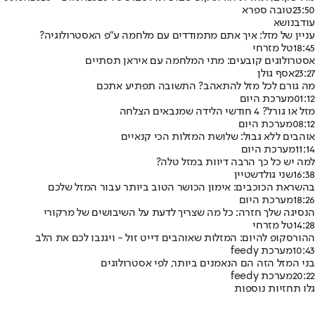
23:50
טובה ספרא
עוד
בנושא
עניין של מזל: איך אתם מתמודדים עם מלחמה ע"פ האסטרולוגיה?
18:45
טל מזרחי
אסטרולוגים קובעים: מתי המלחמה עם איראן תסתיים
23:27
אסף גולן
מה גורם לכל מזל להתאהב? התשובה תפתיע אתכם
01:12
מערכת היום
מזל או גורל? 4 חודשי הלידה שמנבאים הצלחה
08:12
מערכת היום
אוהבים ללא גבול: שלושת המזלות הכי קנאיים
11:14
מערכת היום
למה יש כל כך הרבה דיוות במזל טלה?
16:38
שני גולדשטיין
בהשראת הכוכבים: אימון הכושר הטוב ביותר עבור המזל שלכם
18:26
מערכת היום
הנסיגה שלך חזרה: כל מה שצריך לדעת על השיבושים של מרקורי
14:28
טל מזרחי
ההורסקופ להיום: המזלות שאוהבים דייט זול - ויגנבו לכם את הלב
10:43
מערכת feedy
בני המזל הזה הם הנאמנים ביותר, לפי אסטרולוגים
20:22
מערכת feedy
גלו תחזיות נוספות