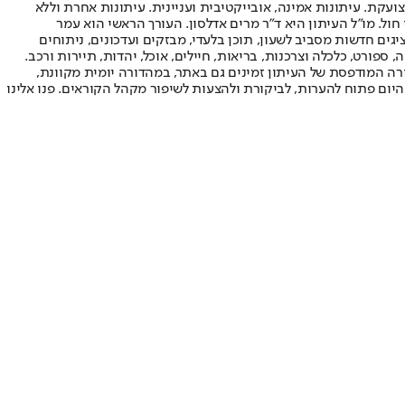
ועקת. עיתונות אמינה, אובייקטיבית ועניינית. עיתונות אחרת וללא
עור החשיפה הגבוה ביותר בימי חול. מו"ל העיתון היא ד"ר מרים אדלסון. העורך הראשי הוא עמר
 והעורך המייסד הוא עמוס רגב. אתרי האינטרנט של "ישראל היום" בעברית ובאנגלית, כמו כן היישומונים (אפליקציות) לאנדרואיד ול-iOS, מציגים חדשות מסביב לשעון, תוכן בלעדי, מבזקים ועדכונים, ניתוחים
, ספורט, כלכלה וצרכנות, בריאות, חיילים, אוכל, יהדות, תיירות ורכב.
דורה המודפסת של העיתון זמינים גם באתר, במהדורה יומית מקוונת,
היום פתוח להערות, לביקורת ולהצעות לשיפור מקהל הקוראים. פנו אלינו