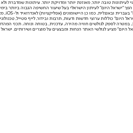
לעיתונות טובה יותר, מאוזנת יותר ומדויקת יותר. עיתונות שמדברת ולא צ
שלום. המהדורה המודפסת הראשונה פורסמה ב-30 ביולי 2007, וב-2010 הפך "ישראל היום" לעיתון הישראלי בעל שי
לחמנוביץ,
ל היום" כוללות ערוצי חדשות ודעות, תרבות ובידור, לייף סטייל, טכנולוגיה
ברית, במטרה לספק לגולשים חוויה מהירה, עדכנית, בטוחה ונוחה. תכני המה
ל היום" מציע לגולשי האתר הנחות ומבצעים על מוצרים ושירותים. ישראל 