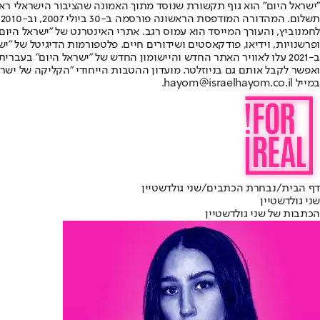
"ישראל היום" הוא גוף תקשורת שנוסד מתוך האמונה שהציבור הישראלי ראוי 
ת
ופרשנויות, וידיאו, פודקאסטים ושידורים חיים. פלטפורמות הדיגיטל של "ישרא
ב-2021 עלו לאוויר האתר החדש והיישומון החדש של "ישראל היום" בע
ואפשר לקבל אותם גם בניוזלטר. מועדון ההטבות הייחודי "הקליקה של ישרא
במייל hayom@israelhayom.co.il.
דף הבית
/
נבחרת הכתבים
/
שני גולדשטיין
שני גולדשטיין
הכתבות של שני גולדשטיין