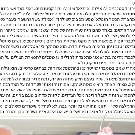
0
ירון קסטנבוים // צילום: איתיאל ציון // ירון קסטנבוים. "אני בעד אש בינ
מהרגע שהאדם הקדמון גילה את האש הוא התחיל לצלות עליה. "מכוחה של הא
מחברת הספר הנפלא "מסע מסביב לשולחן". "אכילת בשר נחשבה בעבר סמל ש
ולמקרא הדברים האלה אני חושבת על הדרך למכתש הנגורונגורו בטנזניה, כ
עץ דקיקים: באחד מהם היה נעוץ חזה של טלה ובשני שוק, שממנו מיהרו ה
לי ולחשק שלי לא הוצע דבר. אצל המסאים, הילדים והנשים הם שאוכלים את 
לכבוד יום העצמאות ולרגל טקס הדלקת המנגלים ניסינו למצוא נשים שייטלו בו חלק, אבל גם בישראל של 2015 התקשינו מאוד למצ
גרילמן טוב ניחן בראייה בשרית חדה. הוא מתהלך בין אטליזים, ובשניות 
בעובי הרשת, לעולם לא יעליב את הבשר שלו במטחי תבלינים, והוא יודע אי
לכבוד מדינה בת 67 אני מתכבדת להדליק 15 מנגלים לתפארת הצולים על האש, לשמוע מהאנשים שעומדים מאחוריהם את חוכמת העשייה ואת ההמלצות שלהם למקומות שבהם כדאי לקנות בשר. יום הולדת שמח, ישראל.
ירון קסטנבוים, מיט מרקט, ת"א
אחרי שנים במטבחי קייטרינג ובהתקנת ארוחות בבתים פרטיים, הוא גילה את
לומדים ומלמדים את באי המקום על נתחים אחרים, שלא דוברו קודם, ומהג
הנתחים:
ק"ג. מצידו האחד הוא מכוסה שומן, ואם תניחו אותו 25 דקות על הצד הזה ועוד 6 דקות על צידו השני, כל זה על אש נמוכה, תקבלו רוסטביף מושלם על האש".
הטיפים:
לנוח אחרי שירדו מהאש. לא לחתוך מייד. גם נתח של חצי ק"ג. אנשים תמיד ב
ההמלצה שלי - תקנו פחות אבל יותר עבה. לא לפחד משיפודים משולבים. אשכ
האטליזים:
"בנמל תל אביב ובירושלים יש את איבו, איזו בשרים בבן יהודה הו