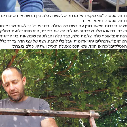
דוחול ספאדי. "אני מקפיד על מרחק של עשרה ס"מ בין הרשת או השיפודים ל
דוחול ספאדי, דיאנא, נצרת
יש לו היכרות יוצאת דופן עם בשרו של הטלה, הטבעי כל כך לאזור שבו אנ
נשכח. בדיאנא שלו, שברחוב פאולוס השישי בנצרת, הוא מיטיב לגעת בחלק
הנתחים:
"אוכף טלה, צלעות טלה, כבד טלה והבלוטות שנמצאות בין הריאות
הטיפים:
"שהגחלים יהיו אדומות אבל בלי להבה, רצוי של עצי הדר. בדרך כל
האטליזים:
"מרואן חמד, עלא יונס מאטליז האייל ושתיוי. כולם בנצרת".