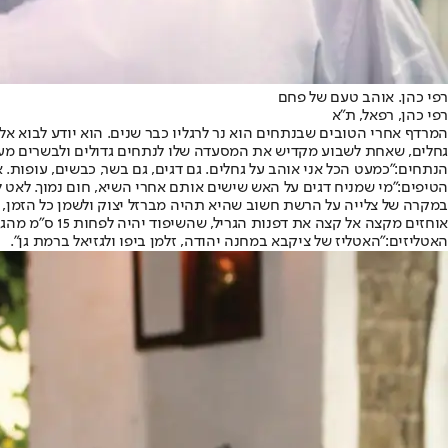
רפי כהן. אוהב טעם של פחם
רפי כהן, רפאל, ת"א
המרדף אחרי הטובים שבנתחים הוא נר לרגליו כבר שנים. הוא יודע לבוא 
גחלים, שאחת לשבוע מקדיש את המסעדה שלו לנתחים גדולים ולבשרים מעו
הנתחים:
"כמעט הכל אני אוהב על גחלים. גם דגים, גם בשר, כבשים, עופות
הטיפים:
"מי שמניח דגים על האש שישים אותם אחרי השיא, חום נמוך. לאט ל
במקרה של צלייה על הרשת חשוב שהיא תהיה מברזל יצוק ולשמן כל הזמן, א
אוחזים מקצה אל קצה את דפנות הגריל, שהשיפוד יהיה לפחות 15 ס"מ מהגחלים".
האטליזים:
"האטליז של ציקבא במחנה יהודה, זלמן ביפו ולגזיאל ברמת גן".