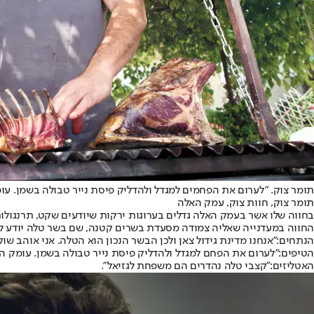
תומר צוק. "לערום את הפחמים למגדל ולהדליק פיסת נייר טבולה בשמן. עומק הג
תומר צוק, חוות צוק, עמק האלה
בחווה שלו אשר בעמק האלה גדלים בערוגות ירקות שיודעים שקט, תרנגולות 
החווה במעדנייה שאליה צמודה מסעדת בשרים קטנה, שם בשר טלה יודע לס
הנתחים:
"אנחנו מדינת גידול צאן ולכן הבשר הנכון הוא הטלה. אני אוהב ש
הטיפים:
"לערום את הפחם למגדל ולהדליק פיסת נייר טבולה בשמן. עומק הגריל המ
האטליזים:
"קצבי טלה נהדרים הם משפחת לגזיאל".