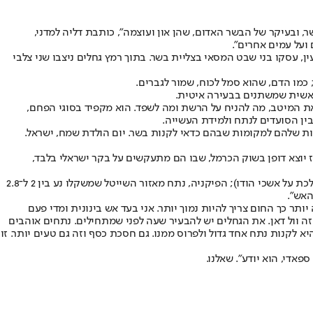
 ובעיקר של הבשר האדום, שהן און ועוצמה", כותבת דליה למדני,
ועל עמים אחרים".
, עסקו בני שבט המסאי בצליית בשר. בתוך רמץ גחלים ניצבו שני צלבי
כמו הדם, שהוא סמל לכוח, שמור לגברים.
 את המיטב, מה להניח על הרשת ומה לשפד. הוא מקפיד בסוגי הפחם,
בין הסועדים לנתח ולמידת העשייה.
ז יוצא דופן בשוק הכרמל, שבו הם מתעקשים על בקר ישראלי בלבד,
"פלאנק, שזה בעצם חלק מחזה הפרה, נתח אדיר בצורה של פלטה הנחתכת לרצועות שאותן חורכים על האש; אשכי טלה (מי שלא מוצא יכול ללכת על אשכי הודו); הפיקניה, נתח מאזור השייטל שמשקלו נע בין 2 ל־2.8
זאת 24 שעות מראש ושימרו במקרר. ככל שהנתח עבה יותר כך החום צריך להיות נמוך יותר. אני בעד אש בינונית ומדי פעם
פוך. שהנתח יקבל חריכה מכל הצדדים. לקנות מדחום פעם בחיים, זה עולה 60 שקלים ויש גם בפחות. נועצים בבשר. 55 מעלות זה רייר, 65 מדיום, 75 זה וול דאן. את הגחלים יש להבעיר שעה לפני שמתחילים. נתחים אוהבים
יא לקנות נתח אחד גדול ולפרוס ממנו. גם חסכת כסף וזה גם טעים יותר. זו
פאדי, הוא יודע". שאלנו.