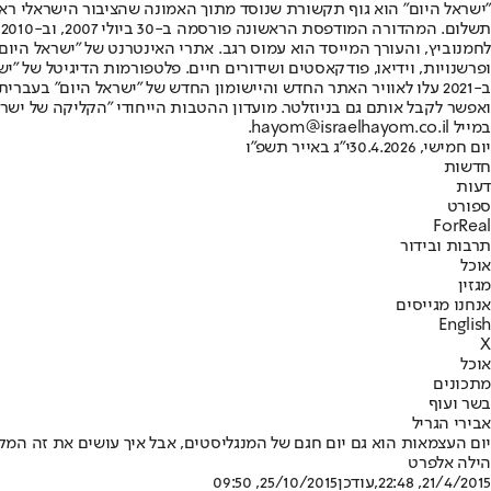
"ישראל היום" הוא גוף תקשורת שנוסד מתוך האמונה שהציבור הישראלי ראוי 
ת
ופרשנויות, וידיאו, פודקאסטים ושידורים חיים. פלטפורמות הדיגיטל של "ישרא
ב-2021 עלו לאוויר האתר החדש והיישומון החדש של "ישראל היום" בע
ואפשר לקבל אותם גם בניוזלטר. מועדון ההטבות הייחודי "הקליקה של ישרא
במייל hayom@israelhayom.co.il.
יום חמישי, 30.4.2026
י"ג באייר תשפ"ו
חדשות
דעות
ספורט
ForReal
תרבות ובידור
אוכל
מגזין
אנחנו מגייסים
English
X
אוכל
מתכונים
בשר ועוף
אבירי הגריל
יום העצמאות הוא גם יום חגם של המנגליסטים, אבל איך עושים את זה המקצוענים? הילה אלפרט חילצה מ־15 מומחים לבש
הילה אלפרט
21/4/2015, 22:48
,עודכן
25/10/2015, 09:50