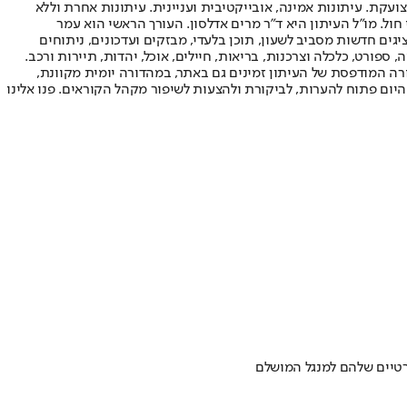
ועקת. עיתונות אמינה, אובייקטיבית ועניינית. עיתונות אחרת וללא
עור החשיפה הגבוה ביותר בימי חול. מו"ל העיתון היא ד"ר מרים אדלסון. העורך הראשי הוא עמר
 והעורך המייסד הוא עמוס רגב. אתרי האינטרנט של "ישראל היום" בעברית ובאנגלית, כמו כן היישומונים (אפליקציות) לאנדרואיד ול-iOS, מציגים חדשות מסביב לשעון, תוכן בלעדי, מבזקים ועדכונים, ניתוחים
, ספורט, כלכלה וצרכנות, בריאות, חיילים, אוכל, יהדות, תיירות ורכב.
דורה המודפסת של העיתון זמינים גם באתר, במהדורה יומית מקוונת,
היום פתוח להערות, לביקורת ולהצעות לשיפור מקהל הקוראים. פנו אלינו