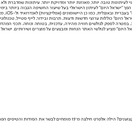
לעיתונות טובה יותר, מאוזנת יותר ומדויקת יותר. עיתונות שמדברת ולא צ
שלום. המהדורה המודפסת הראשונה פורסמה ב-30 ביולי 2007, וב-2010 הפך "ישראל היום" לעיתון הישראלי בעל שי
לחמנוביץ,
ל היום" כוללות ערוצי חדשות ודעות, תרבות ובידור, לייף סטייל, טכנולוגיה
ברית, במטרה לספק לגולשים חוויה מהירה, עדכנית, בטוחה ונוחה. תכני המה
ל היום" מציע לגולשי האתר הנחות ומבצעים על מוצרים ושירותים. ישראל 
ר את הסודות והטיפים הפרטיים שלהם למנגל המושלם