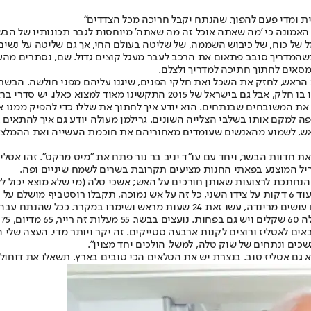
ונית ומדי פעם להפוך. שהנתח יקבל חריכה מכל הצדדים"
מונה כי 'מה שאתה אוכל זה מה שאתה' מיוחסות לגבר תכונותיו של הבשר,
ל כוח, של כיבוש השממה, של שליטה בעולם החי, אך גם שליטה על נשים 
שהמדריך סובב פתאום את הרכב לעבר מעגל קוצים גדול. שם, נסתרים מהעין
מסאים לחתוך חתיכה למדריך ולצלם.
הראש, לחזק את השכל ואת חלקי הפנים, שיגנו עליהם מפני חולשה. הבשר, 
וא כאלו. יש סדרי בראשית שמשתנים בבעירה איטית.
צד את המשובחים שבנתחים. הוא יודע איך לחתוך את שללו כדי להפיק ממנו
פה למקם אותו בשלבי הצלייה השונים. גרילמן מעולה יודע גם איך להתאים 
 חדוות הבשר, ויחד עם עו"ד יניב בר נור פתח את "מיט מרקט". זהו אטלי
ריל המוצנע בפאתי החנות מציעים תקרובת בשרים לשמח שיניים ופה.
"אני בעד לשמן את נתח הבשר מראש ולא כשהוא על האש. אם אתם עושים מרינדה, עשו 
לה
אים לאטליז ורוצים לקנות ארבעה סטייקים. זה יקר ויותר מדי. העצה שלי ה
ים ונתחים של שוק טלה, למשל, הולכים יחד מצוין".
א גם אטליז טוב. בנצרת יש את הטלאים הכי טובים בארץ. תשאלו את דוחול ס