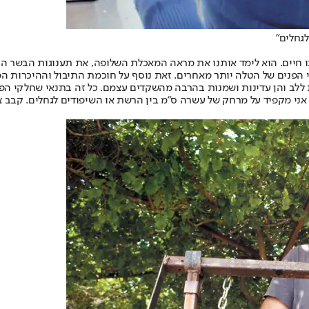
גחלים"
חנו חיים. הוא לימד אותנו את מראה המאכלת השלופה, את תענוגות הבשר 
י הפנים של הטלה יותר מאחרים. זאת נוסף על חוכמת התיבול וההיכרות ה
 ללב והן עדינות ושמנות בהרבה מהשקדים עצמם. כל זה בתנאי שחלקי הפני
ל אני מקפיד על מרחק של עשרה ס"מ בין הרשת או השיפודים לגחלים. קבב צר