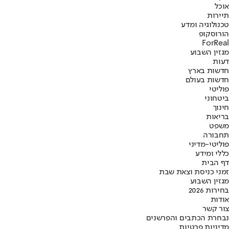
אוכל
תיירות
טכנולוגיה ומדע
הורוסקופ
ForReal
מגזין השבוע
דעות
חדשות בארץ
חדשות בעולם
פוליטי
ביטחוני
חינוך
בריאות
משפט
תחבורה
פוליטי-מדיני
כללי ומידע
דף הבית
זמני כניסת וצאת שבת
מגזין השבוע
בחירות 2026
אודות
צור קשר
נבחרת הכתבים והפרשנים
מדיניות פרטיות