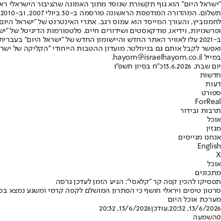
"ישראל היום" הוא גוף תקשורת שנוסד מתוך האמונה שהציבור הישראלי ראוי 
ת
ופרשנויות, וידיאו, פודקאסטים ושידורים חיים. פלטפורמות הדיגיטל של "ישרא
ב-2021 עלו לאוויר האתר החדש והיישומון החדש של "ישראל היום" בע
ואפשר לקבל אותם גם בניוזלטר. מועדון ההטבות הייחודי "הקליקה של ישרא
במייל hayom@israelhayom.co.il.
יום שבת, 13.6.2026
כ"ח בסיון תשפ"ו
חדשות
דעות
ספורט
ForReal
תרבות ובידור
אוכל
מגזין
אנחנו מגייסים
English
X
אוכל
מתכונים
תפסיקו להכין קפה קר "קלאסי": הגיע הזמן לעדכן גרסה
סרטון טיפים ויראלי חושף כי הפתרון המושלם לקפה קרמי ומשגע נמצא בכ
מערכת אוכל היום
13/6/2026, 20:32
,עודכן
13/6/2026, 20:32
0
השמעה