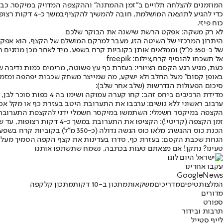
המוזמנים להצלחה תלויים ב"זמן ההמתנה" וההקצפה המדויק במיקסר. כבר 
כדי להגיע לתוצאה המושלמת, חובה להמשיך להקציף
במשך כ-4 דקות רצופות
כוח פיזי.
לא רק משקה: אפקט הרשת שישנה את הבוקר שלכם
היתרון המרכזי של השיטה הזו, מעבר למרקם המושלם של הקצף, הוא אפקט 
של כ-350 מ"ל) וממלאים אותן בקוביות קרח בשפע. מיד לאחר מכן מוזגים חלב קר כמעט עד סוף הכוס, ומותירים מקום בחלק העליון.
אל תשכחו להוסיף קרח,צילום: freepik
כעת, מגיע רגע הקסם הציורי: בעזרת כף עץ פשוטה, מרימים כמות נדיבה 
באופן קסום" מעל החלב ולא ישקע, מה שמייצר משחק שכבות יפהפה ומזמי
סיכום הפעולות הנדרשות (שלב אחר שלב):
מדידת הרכיבים ביחס זהב
: קחו קערה עמוקה ושימו בה 4 כפות סוכר לבן, 4 כפות קפה נמס שחור ו-4 כפות מים חמים (שמרו תמיד על יחס קבוע של 1:1:1).
ערבוב ראשוני ללא גושים
: ערבבו את התערובת היטב בעזרת כף או מקל אכי
הקצפה במיקסר חשמלי
: השתמשו במיקסר חשמלי ידני להקצפת התערובת (
זמן הקצפה (קריטי!)
: הקציפו את התערובת במשך כ-4 דקות רצופות, עד שהיא הופכת לקצף בהיר, סמיך, יציב ואוורירי.
הכנת כוס ההגשה
: מלאו כוס הגשה גדולה (כ-350 מ"ל) בקוביות קרח בשפע ומזגו פנימה חלב קר כמעט עד לשפת הכוס.
הנחת שכבת הקסם
: בעזרת כף, סדרו בעדינות את קצף הקפה הסמיך מעל ה
טעינו? נתקן! אם מצאתם טעות בכתבה, נשמח שתשתפו אותנו
עקבו אחרינו
G
o
o
g
l
e
News
המלצות
טיפים
מדריכים
משקאות
מתכון ב-10 דקות
מתכון קל
קפה
מדורים
ספורט
תרבות ובידור
לייף סטייל