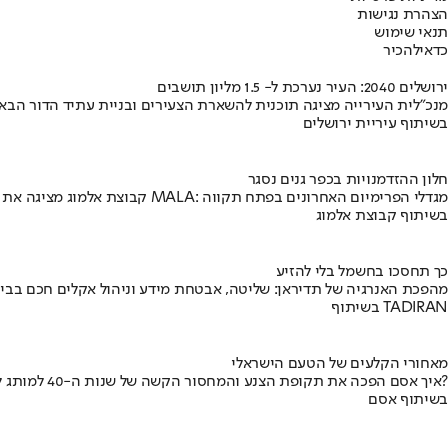
הצהרת נגישות
תנאי שימוש
כדאי
להכיר
ירושלים 2040: העיר נערכת ל- 1.5 מליון תושבים
מנכ"לית העירייה מציגה תוכנית להשארת הצעירים ובניית עתיד הדור הבא
בשיתוף עיריית ירושלים
חלון ההזדמנויות בכפר גנים נסגר
קבוצת אלמוג מציגה את פרויקט MALA: מגדלי הפרימיום האחרונים בפתח תקווה
בשיתוף קבוצת אלמוג
כך תחסכו בחשמל בלי להזיע
מהפכת האנרגיה של תדיראן: שליטה, אבטחת מידע וניהול אקלים חכם בבי
בשיתוף TADIRAN
מאחורי הקלעים של הטעם הישראלי
איך אסם הפכה את תקופת הצנע והמחסור הקשה של שנות ה-40 למותג לאומי?
בשיתוף אסם