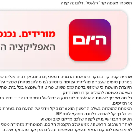
תשכחו מקפה קר "קלאסי". דלוגונה קפה
שתיית קפה קר בבוקר היא אחד הרגעים המפנקים ביום, אך רבים מגלים שג
בסרטון טיפים שצבר פופולריות עצומה ביוטיוב (12 מיליון צפיות) שנוצר על ידי ערוץ היוטיוב
היוצרת חושפת כי שימוש בקפה נמס פשוט, פריט זול שנמצא בכל בית, מחלי
השיטה פשוטה להפליא אך דורשת דיוק
או חמימים.
המפתח להצלחה בשלב הראשון הוא ערבוב קל וידני של התערובת בעזרת כף 
זה כל כך קל להכנה. דלונגה קפה,צילום: JRP
הטיפ החבוי שיעניק לקפה שלכם מרקם יציב ומשגע
לאחר הערבוב הראשוני, מגיע שלב הקצפת הקסם. המומחית מזהירה מפני טע
לא מביאים למרקם הרצוי ובעיקר מעייפים וגוזלים זמן יקר מהבוקר שלכם.