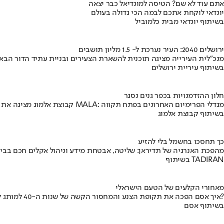
אתם עוד לא שם? הטיסה למונדיאל כבר יצאה
יונדאי לוקחת אתכם לבמה הכי גדולה בעולם
בשיתוף יונדאי מבית כלמוביל
ירושלים 2040: העיר נערכת ל- 1.5 מליון תושבים
מנכ"לית העירייה מציגה תוכנית להשארת הצעירים ובניית עתיד הדור הבא
בשיתוף עיריית ירושלים
חלון ההזדמנויות בכפר גנים נסגר
קבוצת אלמוג מציגה את פרויקט MALA: מגדלי הפרימיום האחרונים בפתח תקווה
בשיתוף קבוצת אלמוג
כך תחסכו בחשמל בלי להזיע
מהפכת האנרגיה של תדיראן: שליטה, אבטחת מידע וניהול אקלים חכם בבי
בשיתוף TADIRAN
מאחורי הקלעים של הטעם הישראלי
איך אסם הפכה את תקופת הצנע והמחסור הקשה של שנות ה-40 למותג לאומי?
בשיתוף אסם