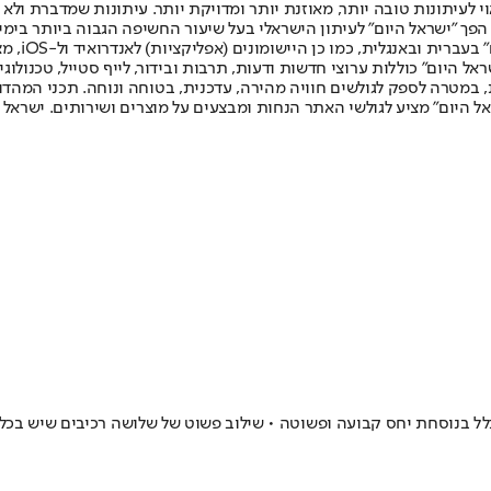
לעיתונות טובה יותר, מאוזנת יותר ומדויקת יותר. עיתונות שמדברת ולא צ
שלום. המהדורה המודפסת הראשונה פורסמה ב-30 ביולי 2007, וב-2010 הפך "ישראל היום" לעיתון הישראלי בעל שי
לחמנוביץ,
ל היום" כוללות ערוצי חדשות ודעות, תרבות ובידור, לייף סטייל, טכנולוגיה
ברית, במטרה לספק לגולשים חוויה מהירה, עדכנית, בטוחה ונוחה. תכני המה
ל היום" מציע לגולשי האתר הנחות ומבצעים על מוצרים ושירותים. ישראל 
לל בנוסחת יחס קבועה ופשוטה • שילוב פשוט של שלושה רכיבים שיש בכל 