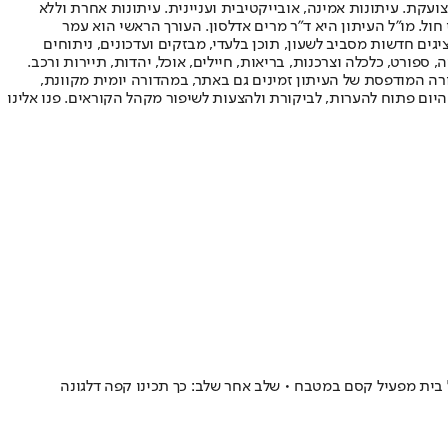
ועקת. עיתונות אמינה, אובייקטיבית ועניינית. עיתונות אחרת וללא
עור החשיפה הגבוה ביותר בימי חול. מו"ל העיתון היא ד"ר מרים אדלסון. העורך הראשי הוא עמר
 והעורך המייסד הוא עמוס רגב. אתרי האינטרנט של "ישראל היום" בעברית ובאנגלית, כמו כן היישומונים (אפליקציות) לאנדרואיד ול-iOS, מציגים חדשות מסביב לשעון, תוכן בלעדי, מבזקים ועדכונים, ניתוחים
, ספורט, כלכלה וצרכנות, בריאות, חיילים, אוכל, יהדות, תיירות ורכב.
דורה המודפסת של העיתון זמינים גם באתר, במהדורה יומית מקוונת,
היום פתוח להערות, לביקורת ולהצעות לשיפור מקהל הקוראים. פנו אלינו
בית מפעיל קסם במטבח • שלב אחר שלב: כך תכינו קפה דלגונה