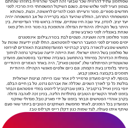
שסולומון עתיד להרוויח שכר שבועי זהה לשכר שהרוויח בחוזהו שנחתם
בצפון העיר לפני שלוש שנים, כשגם השיקול המשפחתי היה מרכזי. לפני
חודשים ספורים, מנור ורעייתו הפכו להורים לראשונה, וכעת, כשהתא
המשפחתי התרחב, הוחלט שהיעד הבא בקריירה של אב המשפחה יהיה
יעד יציב. לונדון, עיר שבה חיו שנתיים, עמדה בראש סדר העדיפויות, בין
היתר בשל הקהילה היהודית הגדולה והתומכת בה מנור היה חלק מאז
שנחת באנגליה לפני כארבע שנים.
מנור סולומון ודנה וושצינה. מצפים לבת בכורה,צילום: אינסטגרם
ימים ספורים לפני המעבר הרשמי לווסטהאם, החלו לצוץ ידיעות שונות על
החשש שנובע לכאורה בקרב קברניטי המועדון
מתגובת האוהדים לצירופו
של סולומון בשל היותו ישראלי
. זאת הייתה ידיעה שבעיקר גרמה לגיחוך
במולדת הכדורגל, במיוחד בהתחשב בעובדה שמדובר בווסטהאם, מועדון
שהאצטדיון המיתולוגי שלו, "אפטון פארק", היה באחד האזורים היהודיים
ביותר בלונדון בעת הקמתו, וגם כיום אלפים מאנשי הקהילה היהודית
תומכים בקבוצה באופן קבוע.
בנוסף, לא קיים מועדון פרמייר ליג אחר שבו הייתה נציגות ישראלית
בולטת כל כך לאורך השנים, שכללה את אברהם גרנט, טל בן חיים הבלם,
יוסי בניון ואייל ברקוביץ'. בזמן שברקוביץ' ליהטט במדי ווסטהאם ונבחר
בזמנו לאחד הקשרים הטובים בתולדות הליגה, בניון זכה לאהבה גדולה
בקרב אוהדי הפטישים ונבחר בזמנו על ידי מארק נובל, מגדולי שחקני
המועדון בכל הזמנים, לאחד מחמשת השחקנים הטובים ביותר שאי פעם
שיתף איתו פעולה, לצד שמות כגון דקלן רייס וקרלוס טבז.