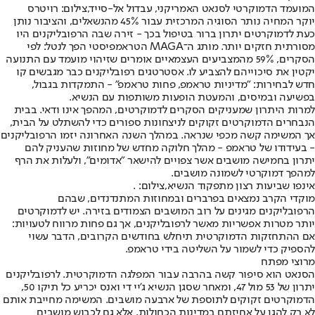
המועמד הדמוקרטי לסנאט האמריקני, עבדול אל-סייד,צילום: רויטרס
יוקר המחיה נותר הסוגיה המרכזית עבור 45% מהנשאלים, והציבור נותן
כעת לדמוקרטים יתרון ברור בטיפול בכך - זירה שבה הרפובליקנים היו
מסורתית חזקים יותר. מותג ה־MAGA הטראמפיסטי הפך לנטל: לפי
הסקרים, 59% מהמצביעים העצמאיים אומרים שזיהוי מועמד עם התנועה
יקטין את סיכוייהם להצביע לו. אסטרטגים רפובליקנים כבר מגבשים קו
חדש לבחירות: "מדיניות טראמפ, פחות טראמפ" - התמקדות בגבול,
בפשיעה ובמיסים, והמעטת הופעות משותפות עם הנשיא.
למרות היתרון שמעניקים הסקרים לדמוקרטים, המהפך אינו ודאי. בבית
הנבחרים הדמוקרטים זקוקים לניצחונות ספורים כדי להשתלט על הבית,
אך המשימה קשה מכפי שנראה. במהלך השנה האחרונה יזמו הרפובליקנים
- בעידודו של טראמפ - מהלך חלוקה מחדש של מחוזות שהעניק להם
יתרון בחמישה מושבים אשר צפויים להישאר "אדומים", ולעלות את הרף
למהפך דמוקרטי לשמונה מושבים.
אינפו שביעות רצון מתפקוד הנשיא,צילום: .
מוקדי הקרב נמצאים בפרברים ובמחוזות המתנדנדים, שבהם
הרפובליקנים מגינים על רוב המושבים הצמודים בזירה. יש לדמוקרטים
יותר מטרות אפשריות מאשר לרפובליקנים, אך גם פחות מרווח לטעויות:
אם ההתחזקות הדמוקרטית תיחלש בחודשים הקרובים, הדבר עשוי
להספיק כדי לשמור על השליטה בידי טראמפ.
מרוצי מפתח
הסנאט הוא סיפור קשה בהרבה עבור המפלגה הדמוקרטית. לרפובליקנים
יתרון של 53 מול 47, ומאחר שסגן הנשיא ג'יי די ואנס יכריע כל תיקו 50,
הדמוקרטים זקוקים לתוספת של ארבעה מושבים. המשימה מחייבת אותם
לא רק להגן על אחיזתם במדינות הכחולות, אלא גם לכבוש מושבים