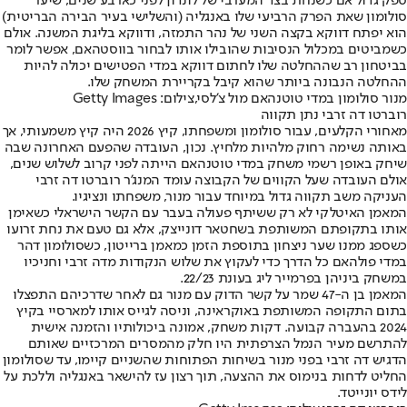
ספק גדול אם כשנחת בצד המערבי של לונדון לפני כארבע שנים, שיער
סולומון שאת הפרק הרביעי שלו באנגליה (והשלישי בעיר הבירה הבריטית)
הוא יפתח דווקא בקצה השני של נהר התמזה, ודווקא בליגת המשנה. אולם
כשמביטים במכלול הנסיבות שהובילו אותו לבחור בווסטהאם, אפשר לומר
בביטחון רב שההחלטה שלו לחתום דווקא במדי הפטישים יכולה להיות
ההחלטה הנבונה ביותר שהוא קיבל בקריירת המשחק שלו.
מנור סולומון במדי טוטנהאם מול צ'לסי,צילום: Getty Images
רוברטו דה זרבי נתן תקווה
מאחורי הקלעים, עבור סולומון ומשפחתו, קיץ 2026 היה קיץ משמעותי, אך
באותה נשימה רחוק מלהיות מלחיץ. נכון, העובדה שהפעם האחרונה שבה
שיחק באופן רשמי משחק במדי טוטנהאם הייתה לפני קרוב לשלוש שנים,
אולם העובדה שעל הקווים של הקבוצה עומד המנג'ר רוברטו דה זרבי
העניקה משב תקווה גדול במיוחד עבור מנור, משפחתו ונציגיו.
המאמן האיטלקי לא רק ששיתף פעולה בעבר עם הקשר הישראלי כשאימן
אותו בתקופתם המשותפת בשחטאר דונייצק, אלא גם טעם את נחת זרועו
כשספג ממנו שער ניצחון בתוספת הזמן כמאמן ברייטון, כשסולומון דהר
במדי פולהאם כל הדרך כדי לעקוץ את שלוש הנקודות מדה זרבי וחניכיו
במשחק ביניהן בפרמייר ליג בעונת 22/23.
המאמן בן ה-47 שמר על קשר הדוק עם מנור גם לאחר שדרכיהם התפצלו
בתום התקופה המשותפת באוקראינה, וניסה לגייס אותו למארסיי בקיץ
2024 בהעברה קבועה. דקות משחק, אמונה ביכולותיו והזמנה אישית
להתרשם מעיר הנמל הצרפתית היו חלק מהמסרים המרכזיים שאותם
הדגיש דה זרבי בפני מנור בשיחות הפתוחות שהשניים קיימו, עד שסולומון
החליט לדחות בנימוס את ההצעה, תוך רצון עז להישאר באנגליה וללכת על
לידס יונייטד.