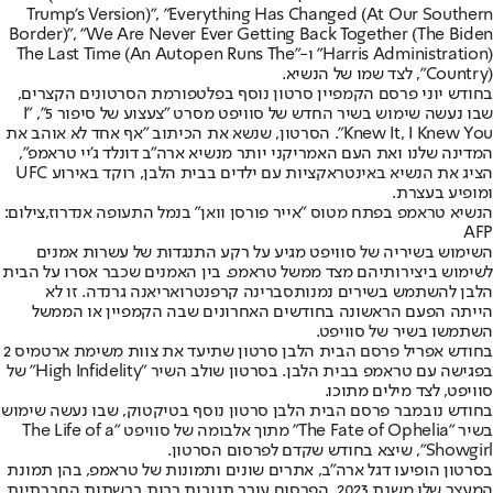
Trump's Version)", "Everything Has Changed (At Our Southern
Border)", "We Are Never Ever Getting Back Together (The Biden
Harris Administration)" ו-"The Last Time (An Autopen Runs The
Country)", לצד שמו של הנשיא.
בחודש יוני פרסם הקמפיין סרטון נוסף בפלטפורמת הסרטונים הקצרים,
שבו נעשה שימוש בשיר החדש של סוויפט מסרט "צעצוע של סיפור 5", "I
Knew It, I Knew You". הסרטון, שנשא את הכיתוב "אף אחד לא אוהב את
המדינה שלנו ואת העם האמריקני יותר מנשיא ארה"ב דונלד ג'יי טראמפ",
הציג את הנשיא באינטראקציות עם ילדים בבית הלבן, רוקד באירוע UFC
ומופיע בעצרת.
הנשיא טראמפ בפתח מטוס "אייר פורסן וואן" בנמל התעופה אנדרוז,צילום:
AFP
השימוש בשיריה של סוויפט מגיע על רקע התנגדות של עשרות אמנים
לשימוש ביצירותיהם מצד ממשל טראמפ. בין האמנים שכבר אסרו על הבית
הלבן להשתמש בשירים נמנות
סברינה קרפנטר
ו
אריאנה גרנדה
. זו לא
הייתה הפעם הראשונה בחודשים האחרונים שבה הקמפיין או הממשל
השתמשו בשיר של סוויפט.
בחודש אפריל פרסם הבית הלבן סרטון שתיעד את צוות משימת ארטמיס 2
בפגישה עם טראמפ בבית הלבן. בסרטון שולב השיר "High Infidelity" של
סוויפט, לצד מילים מתוכו.
בחודש נובמבר פרסם הבית הלבן סרטון נוסף בטיקטוק, שבו נעשה שימוש
בשיר "The Fate of Ophelia" מתוך אלבומה של סוויפט "The Life of a
Showgirl", שיצא בחודש שקדם לפרסום הסרטון.
בסרטון הופיעו דגל ארה"ב, אתרים שונים ותמונות של טראמפ, בהן תמונת
המעצר שלו משנת 2023. הפרסום עורר תגובות רבות ברשתות החברתיות,