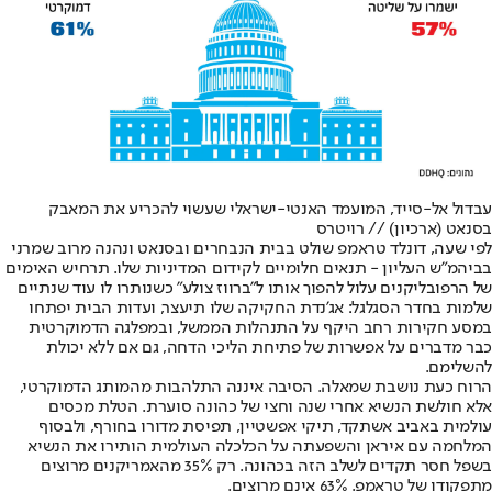
עבדול אל-סייד, המועמד האנטי-ישראלי שעשוי להכריע את המאבק
בסנאט (ארכיון) // רויטרס
לפי שעה, דונלד טראמפ שולט בבית הנבחרים ובסנאט ונהנה מרוב שמרני
בביהמ"ש העליון - תנאים חלומיים לקידום המדיניות שלו. תרחיש האימים
של הרפובליקנים עלול להפוך אותו ל"ברווז צולע" כשנותרו לו עוד שנתיים
שלמות בחדר הסגלגל: אג'נדת החקיקה שלו תיעצר, ועדות הבית יפתחו
במסע חקירות רחב היקף על התנהלות הממשל, ובמפלגה הדמוקרטית
כבר מדברים על אפשרות של פתיחת הליכי הדחה, גם אם ללא יכולת
להשלימם.
הרוח כעת נושבת שמאלה. הסיבה איננה התלהבות מהמותג הדמוקרטי,
אלא חולשת הנשיא אחרי שנה וחצי של כהונה סוערת. הטלת מכסים
עולמית באביב אשתקד, תיקי אפשטיין, תפיסת מדורו בחורף, ולבסוף
המלחמה עם איראן והשפעתה על הכלכלה העולמית הותירו את הנשיא
בשפל חסר תקדים לשלב הזה בכהונה. רק 35% מהאמריקנים מרוצים
מתפקודו של טראמפ. 63% אינם מרוצים.