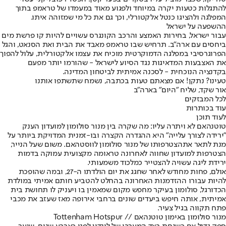
להתגלות כטעות יקרה במיוחד ולפגוע מאוד במעמדו של טראמפ בתוך
המפלגה ולהציגו כנטל אלקטורלי, וכך גם את כל מי שמזוהה איתו.
ההשפעה על ישראל
עבור ישראל, בחירות האמצע והרכב הקונגרס עשויים להיות קו פרשת מים
ביחסים עם ארה"ב. תרחיש שבו טראמפ מאבד את הבית ואת הסנאט, והגל
הפרוגרסיבי במפלגה הדמוקרטית מוכיח את עצמו אלקטורלית, עלול להפוך
את האצבעות המדאיגות נגד הסיוע לישראל - שהורמו יותר מפעם
בקדנציה הנוכחית - לסכנה אמיתית לביטחון המדינה.
טעינו? נתקן! אם מצאתם טעות בכתבה, נשמח שתשתפו אותנו
אור שקד, שליח "היום" בארה"ב
לכל המבזקים
עוד בכותרות
לעוד תוכן
טוטנהאם לא ויתרה עליו: מה שקרה בין מנור סולומון למועדון הענק
"ירידה לצורך עלייה" היא ההגדרה הקצרה ובו-זמנית המדויקת ביותר על
מנת לתאר את
הצטרפותו של מנור סולומון לווסטהאם
. משום שעל הנייר,
הצטרפות למועדון שחווה לאחרונה טראומה מקצועית עמוקה בדמות
ירידת ליגה עשויה להצטייר כמלכוד משמעותי.
אולם, פחות מחודש לאחר שחגג את יום הולדתו ה-27, ובמה שהופכת
להיות עבורו ההזדמנות האחרונה בהחלט להטביע חותם אמיתי במולדת
הכדורגל, סולומון בעיקר מחפש מקום שמאמין בו ויעניק לו תחושת בית
אמיתית, אותה חיפש ביעדים שונים ברחבי אירופה מאז שעזב את מכבי
פתח תקווה בגיל צעיר.
מנור סולומון באימון טוטנהאם // Tottenham Hotspur