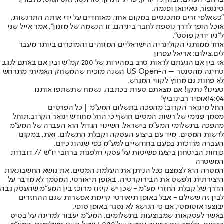
סינגפור, טאיוואן ופנמה.
"כשאלפי זרים מתכנסים במקום אחד, מאוחדים על ידי אותה התרגשות,
אוכל הופך לדרך נוספת לחבר ביניהם. זו הנשמה של מזנון", אמר אייל שני
ל"ניו יורק פוסט".
אחד ממותגי הקולינריה הישראליים המזוהים והמוכרים ביותר מעבר
לים,צילום: אריאל עפרון
אז בין אם הגעתם לראות סרב במהירות של 200 קמ"ש ובין אם באתם לנגב
טחינה מהסנטר – ה-US Open השנה מוכיח שהמשחק האמיתי מתרחש
לא פחות גם מחוץ לקווי המגרש.
טעינו? נתקן! אם מצאתם טעות בכתבה, נשמח שתשתפו אותנו
14:04
אופיר רבינוביץ'
החל מינואר הקרוב: מהפכה בתשלום המע"מ | כל הפרטים
מסמך פנימי של רשות המסים חושף כי החל מחודש ינואר הקרוב,
תוחל
מהפכה בתשלומי המע"מ בישראל
. השינוי הגדול הוא העברה של המע"מ
לרשות המסים, מיד עם ביצוע העסקה וקבלת התשלום. זאת, במקום
העברה מרוכזת בפעם בחודשיים למע"מ כפי שנהוג כיום.
כוחות הביטחון ביצעו פשיטות על עסקי חלפנות ברחבי יו"ש // דוברות
המשטרה
המטרה היא לצמצם ככל הניתן את העלמת המסים, את נושא החשבונאות
היצירתית ולפשט את הבירוקרטיה. באופן תיאורטי, המסמך לא מדבר על
הדרך של קבלת החזרי מע"מ - שכן יש קיזוז מרוכז בין המע"מ שהעסק גבה
לבין זה ששילם - אבל באופן תיאורטי קיימת אפשרות שגם ההחזרים
יבוצעו אוטומטי, אם כי הנושא לא נסגר באופן סופי.
באשר לעסקאות שמבוצעות בתשלומים, המע"מ יעבור למדינה על בסיס