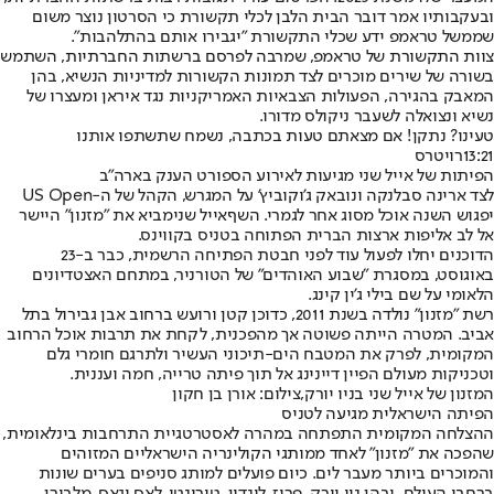
ובעקבותיו אמר דובר הבית הלבן לכלי תקשורת כי הסרטון נוצר משום
שממשל טראמפ ידע שכלי התקשורת "יגבירו אותם בהתלהבות".
צוות התקשורת של טראמפ, שמרבה לפרסם ברשתות החברתיות, השתמש
בשורה של שירים מוכרים לצד תמונות הקשורות למדיניות הנשיא, בהן
המאבק בהגירה, הפעולות הצבאיות האמריקניות נגד איראן ומעצרו של
נשיא ונצואלה לשעבר ניקולס מדורו.
טעינו? נתקן! אם מצאתם טעות בכתבה, נשמח שתשתפו אותנו
13:21
רויטרס
הפיתות של אייל שני מגיעות לאירוע הספורט הענק בארה"ב
לצד ארינה סבלנקה ונובאק ג'וקוביץ' על המגרש, הקהל של ה-US Open
יפגוש השנה אוכל מסוג אחר לגמרי. השף
אייל שני
מביא את "
מזנון
" היישר
אל לב אליפות ארצות הברית הפתוחה בטניס בקווינס.
הדוכנים יחלו לפעול עוד לפני חבטת הפתיחה הרשמית, כבר ב-23
באוגוסט, במסגרת "שבוע האוהדים" של הטורניר, במתחם האצטדיונים
הלאומי על שם בילי ג'ין קינג.
רשת "מזנון" נולדה בשנת 2011, כדוכן קטן ורועש ברחוב אבן גבירול בתל
אביב. המטרה הייתה פשוטה אך מהפכנית, לקחת את תרבות אוכל הרחוב
המקומית, לפרק את המטבח הים-תיכוני העשיר ולתרגם חומרי גלם
וטכניקות מעולם הפיין דיינינג אל תוך פיתה טרייה, חמה ועננית.
המזנון של אייל שני בניו יורק,צילום: אורן בן חקון
הפיתה הישראלית מגיעה לטניס
ההצלחה המקומית התפתחה במהרה לאסטרטגיית התרחבות בינלאומית,
שהפכה את "מזנון" לאחד ממותגי הקולינריה הישראליים המזוהים
והמוכרים ביותר מעבר לים. כיום פועלים למותג סניפים בערים שונות
ברחבי העולם, ובהן ניו יורק, פריז, לונדון, טורונטו, לאס וגאס, מלבורן,