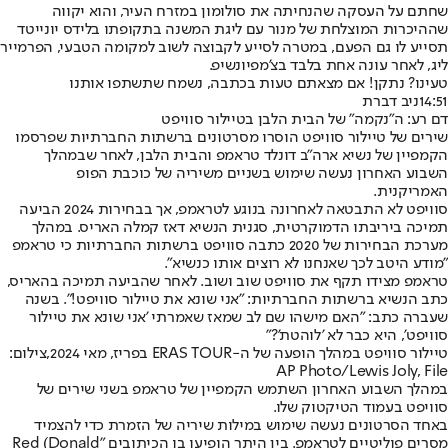
שחתם על העסקה שהנחיתה את סולומון במזרח העיר, והוא יקווה
שההיכרות המוצלחת של מנור עם ליגת המשנה בתקופתו בלידס יונייטד
תסייע לו גם הפעם, במטרה לסייע לקבוצה לשוב למקומה הטבעי, הפרמייר
ליג, לאחר עונה אחת בלבד בצ'מפיונשיפ.
טעינו? נתקן! אם מצאתם טעות בכתבה, נשמח שתשתפו אותנו
14:51
ניב דברת
דם רע: ה"נקמה" של הבית הלבן בטיילור סוויפט
שירים של טיילור סוויפט הוסרו מסרטונים ברשתות החברתיות שפרסמו
הקמפיין של נשיא ארה"ב דונלד טראמפ והבית הלבן, לאחר שבמהלך
השבוע האחרון נעשה שימוש בשניים משיריה של כוכבת הפופ
האמריקנית.
סוויפט לא התבטאה לאחרונה בנוגע לטראמפ, אך בבחירות 2024 הביעה
תמיכה ביריבתו הדמוקרטית, סגנית הנשיא דאז קמלה האריס. במהלך
מערכת הבחירות של 2020 כתבה סוויפט ברשתות החברתיות כי טראמפ
"מודע היטב לכך שאנחנו לא רוצים אותו כנשיא".
טראמפ מצידו תקף את סוויפט שוב ושוב. לאחר שהביעה תמיכה בהאריס,
כתב הנשיא ברשתות החברתיות: "אני שונא את טיילור סוויפט!". בשנה
שעברה כתב: "האם מישהו שם לב שמאז שאמרתי 'אני שונא את טיילור
סוויפט', היא כבר לא 'לוהטת'?"
טיילור סוויפט במהלך הופעה של ה-ERAS TOUR בפריז, מאי 2024,צילום:
AP Photo/Lewis Joly, File
במהלך השבוע האחרון השתמש הקמפיין של טראמפ בשני שירים של
סוויפט בעמוד הטיקטוק שלו.
באחד הסרטונים נעשה שימוש במילות שיריה של הזמרת כדי להצמיד
מסרים פוליטיים לטראמפ. בין היתר הופיעו בו הכיתובים "Red (Donald