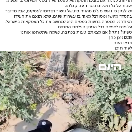
הדיווח. כלומר, אם בוצעה עסקה של 1,000 שקל בשני תשלומים, המע"מ
יעבור על כל תשלום בנפרד עם קבלתו.
יש לציין כי נושא מע"מ מהווה סוג של גישור תזרימי לעסקים, אבל מדובר
בהסדר מיושן ומסורבל מאוד בן עשרות שנים, שלא תואם את העידן
המודרני. המטרה ברשות במסים היא למחשב את כל העסקאות בישראל,
על מנת לצמצם ככל הניתן העלמת המסים.
טעינו? נתקן! אם מצאתם טעות בכתבה, נשמח שתשתפו אותנו
12:33
ניצן כהן
וידאו היום
לעוד תוכן