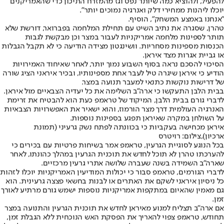
להפעיל, ולהוציא כמה שיותר נפט וגז מהמזרח התיכון כדי שהאמריקנים
יוכלו ליהנות ממחירי דלק ואנרגיה נמוכים יותר".
"אנחנו באמצע המשחק", הוסיף.
טהרן, שסגרה את נתיב השיט עם תחילת המלחמה בפברואר, דורשת שלא
תותר לספינות מלחמה אמריקניות לעבור במצר וכן מבקשת לגבות
הכנסות מספינות מסחריות. וושינגטון מצידה הודיעה כי לא תקבל הגבלות
או גביית אגרות מצד איראן.
הסיכוי להסכם נראה בסוף השבוע נמוך יותר, לאחר שאיחוד האמירויות
הודיע כי איראן שיגרה טיל לעבר אחת מספינותיו, ובכיר איראני הציג שורה
של דרישות נוקשות כתנאי למעבר תנועה במצר.
בבית הלבן התעקשו כי ארה"ב השלימה את כל יעדיה הצבאיים מול איראן.
לדברי גורם בבית הלבן, המיקוד של טראמפ כעת הוא להבטיח את זרימת
האנרגיה העולמית דרך מצר הורמוז, והוא ישאיר את האפשרויות הצבאיות
על השולחן במקרה שאיראן תפגע בספינות נוספות.
איראן מכחישה בעקביות כי בכוונתה לפתח נשק גרעיני (תמונת
ארכיון),צילום: רויטרס
בכל הנוגע לסוגיית הגרעין, טראמפ אמר בשיחות פרטיות עם בכירים כי
להערכתו טהרן לא תוכל לחדש את תוכנית הגרעין במהלך כהונתו, לאחר
שארה"ב השמידה בשנה שעברה שלושה אתרי גרעין מרכזיים.
לדברי הגורמים, טראמפ סבור כי יכולות המודיעין האמריקניות יוכלו לזהות
כל ניסיון איראני לשקם את האתרים או לבנות בחשאי פצצה גרעינית. הוא
גם מאמין שהאיום במתקפות אמריקניות נוספות ישמש גורם מרתיע לאורך
זמן.
אם ארה"ב תצליח למנוע מאיראן לחדש את תוכנית הגרעין והתנועה במצר
תחודש, טראמפ צפוי להאריך את הפסקת האש הנוכחית ללא הגבלת זמן,