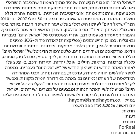
"ישראל היום" הוא גוף תקשורת שנוסד מתוך האמונה שהציבור הישראלי
ראוי לעיתונות טובה יותר, מאוזנת יותר ומדויקת יותר. עיתונות שמדברת
ולא צועקת. עיתונות אמינה, אובייקטיבית ועניינית. עיתונות אחרת וללא
תשלום. המהדורה המודפסת הראשונה פורסמה ב-30 ביולי 2007, וב-2010
הפך "ישראל היום" לעיתון הישראלי בעל שיעור החשיפה הגבוה ביותר בימי
חול. מו"ל העיתון היא ד"ר מרים אדלסון. העורך הראשי הוא עמר לחמנוביץ,
והעורך המייסד הוא עמוס רגב. אתרי האינטרנט של "ישראל היום" בעברית
ובאנגלית, כמו כן היישומונים (אפליקציות) לאנדרואיד ול-iOS, מציגים
חדשות מסביב לשעון, תוכן בלעדי, מבזקים ועדכונים, ניתוחים ופרשנויות,
וידיאו, פודקאסטים ושידורים חיים. פלטפורמות הדיגיטל של "ישראל היום"
כוללות ערוצי חדשות ודעות, תרבות ובידור, לייף סטייל, טכנולוגיה, ספורט,
כלכלה וצרכנות, בריאות, חיילים, אוכל, יהדות, תיירות ורכב. ב-2021 עלו
לאוויר האתר החדש והיישומון החדש של "ישראל היום" בעברית, במטרה
לספק לגולשים חוויה מהירה, עדכנית, בטוחה ונוחה. תכני המהדורה
המודפסת של העיתון זמינים גם באתר, במהדורה יומית מקוונת, ואפשר
לקבל אותם גם בניוזלטר. מועדון ההטבות הייחודי "הקליקה של ישראל
היום" מציע לגולשי האתר הנחות ומבצעים על מוצרים ושירותים. ישראל
היום פתוח להערות, לביקורת ולהצעות לשיפור מקהל הקוראים. פנו אלינו
במייל hayom@israelhayom.co.il.
יום ראשון, 9.8.2026
כ"ו באב תשפ"ו
חדשות
דעות
ספורט
ForReal
תרבות ובידור