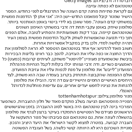
רוברטו דה זרבי,צילום: Getty Images
טוטנהאם לא כפתה עזיבה
גם לקראת פתיחת מחנה קדם העונה של התרנגולים לפני כחודש, המסר
הישיר שמנור קיבל ממאמנו החדש-ישן היה: "אני אתן לך הזדמנות ממשית
במשחקי קדם העונה", מסר שאכן בא לידי ביטוי באופן האותנטי ביותר.
סולומון שיחק באופן עקבי תחת דה זרבי במשחקי האימון השונים
שטוטנהאם קיימה, צבר דקות משמעותיות והפתיע לטובה, אולם הפנים
תוך כדי תנועה שהאפשרות לשחק ולקבל הזדמנות ממשית בצפון העיר
תהיה קלושה למדי, ולכן בדק במקביל אפשרויות אחרות.
חשוב מאוד להדגיש: אף אחד בטוטנהאם הוטספר לא הראה לסולומון את
הדרך החוצה או כפה עליו את העזיבה, להפך. כבר ראינו בליגות הבכירות
ביבשת שכשמועדון מעוניין "להיפטר" משחקן, לעיתים קרובות (כמעט) כל
האמצעים כשרים, ודה זרבי וצוותו יכלו בקלות לקבל הנחיות מהנהלת
המועדון "לייבש" את סולומון על מנת לכפות עליו את עזיבת המועדון.
אולם ההפנמה שהקבוצה תתחזק בקרוב בעמדה שבה הוא משחק, לצד
היחסים האישיים החמים והישירים עם דה זרבי, הובילו את סולומון
להנחות את נציגיו לחפש יעדים אחרים, עם עדיפות מוחלטת לכדורגל
האנגלי.
מנור סולומון,צילום: tottenhamhotspur
הפנייה מווסטהאם הגיעה בשלב מוקדם מאוד של חלון ההעברות, כשהפער
המרכזי בינה לבין טוטנהאם היה באשר לסוג ההעברה: בזמן שהגישושים
הראשונים מצידם של הפטישים התמקדו בעיקר ברצון לצרף את סולומון
בהשאלה לעונה אחת, גם טוטנהאם וגם סביבתו של מנור התעקשו על
העברה קבועה, במטרה למצוא לקשר הישראלי את היעד היציב והנכון.
סוגיית השכר
גם היא לא היוותה קושי כלשהו, בשל העובדה הפשוטה