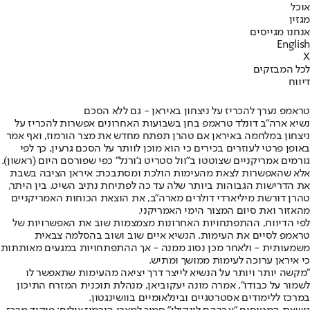
אוכל
מגזין
אנחנו מגייסים
English
X
לכל המבזקים
דיווח
טראמפ נערך להכריז על ניצחון באיראן - גם ללא הסכם
נשיא ארה"ב דונלד טראמפ בחן בשבועות האחרונים אפשרות להכריז על
ניצחון במלחמה באיראן אם טהרן תפתח מחדש את מצר הורמוז, ואף אמר
באופן פרטי לעוזרים בכירים כי הוא מוכן לוותר על הסכם גרעין, כך לפי
גורמים אמריקניים שצוטטו ב"וול סטריט ג'ורנל" כפי שפורסם היום (ראשון).
אלא שהאפשרות לצאת מהעימות הולכת ומסתבכת: איראן הציבה בשבת
את הדרישות הגבוהות ביותר שלה עד כה לפתיחת נתיב השיט. בין היתר,
טהרן דורשת מיליארדי דולרים מארה"ב, את הוצאת הכוחות האמריקניים
מהאזור ואת סיום המצור הימי האמריקני.
לפי הדיווח, ההתפתחויות האחרונות מצמצמות שוב את האפשרויות של
טראמפ לסיים את העימות. הנשיא איים שוב ושוב בהסלמה צבאית
משמעותית - ולאחר מכן נסוג ממנה - אך ההתפתחויות במגעים מאותתות
כי איראן ערוכה לעימות ממושך ומתיש.
"מקשה יותר ויותר על הנשיא לייצר דרך יציאה מהעימות שתאפשר לו
לשמור על כבודו", אמרה מונה יעקוביאן, מנהלת תוכנית המזרח התיכון
במרכז ללימודים אסטרטגיים ובינלאומיים בוושינגטון.