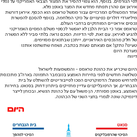
לפי הגורמים. בנוסף, הוא צפוי להסיר את המצור הצבאי האמריקני על נמלי
איראן אם טהרן תפתח מחדש את המצר באופן מלא.
אחד המכשולים המרכזיים עבור ממשל טראמפ הוא הכסף. איראן דורשת
מיליארדי דולרים כפיצויים על נזקי המלחמה, בנוסף להסכם להפשרת
נכסים איראניים המוחזקים ברחבי העולם.
טראמפ אמר כי הבית הלבן לא יאפשר לכספי משלם המסים האמריקני
להגיע לאיראן. עם זאת, לפי הדיווח, הסכם נראה בלתי סביר ללא הפשרה
של חלק מהנכסים האיראניים, ייתכן שבתנאים מסוימים.
טעינו? נתקן! אם מצאתם טעות בכתבה, נשמח שתשתפו אותנו
מערכת היום
דיווח
היום שיכריע את כהונת טראמפ - והמשמעות לישראל
כשלושה חודשים לפני בחירות האמצע בנובמבר התמונה בארה"ב מתכנסת
לתרחיש מפוצל: הדמוקרטים הפכו לפייבוריטים להשתלט על בית
הנבחרים, אך הרפובליקנים עדיין מחזיקים ביתרון דחוק בסנאט. בחירות
האמצע, באופן מסורתי, הן משאל עם על כהונת הנשיא, ובכוחן לייצר
דינמיקה שונה לגמרי בחצי השני של הכהונה.