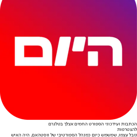
הכתבות ועידכוני הספורט החמים אצלך בטלגרם
להצטרפות
נובל עצמו, שמשמש כיום כמנהל הספורטיבי של ווסטהאם, היה האיש