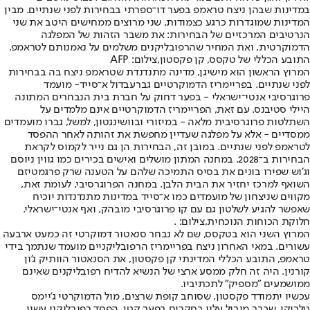
במדינות שבהן ניצח טראמפ בפער דו־ספרתי בבחירות לפני שנתיים. מבין
המדינות שמוגדרות כרגע כצמודות, שני מרוצים ממחישים היטב את שני
הנרטיבים המרכזיים של הבחירות: את משבר הזהות של המפלגה
הדמוקרטית, ואת המחיר שהרפובליקנים משלמים על נאמנותם לטראמפ.
התובע הכללי של טקסס, קן פקסטון,צילום: AFP
המרוץ הראשון הוא מישיגן, מדינה מתנדנדת שטראמפ ניצח בה בבחירות
לפני שנתיים. בפריימריז הדמוקרטיים גבר
עבדול א־סייד
- מועמד
פרוגרסיבי אנטי־ישראלי - בפער דחוק על חברת בית הנבחרים המתונה
היילי סטיבנס. עם זאת, הפריימריז הדמוקרטיים אינם מלמדים על
השתלטות פרוגרסיבית מלאה - במיזורי ובוושינגטון, למשל, גברו מועמדים
ממסדיים - אלא על מפלגה שעדיין מחפשת את זהותה לאחר ההפסד
לטראמפ לפני שנתיים. במובן זה, הבחירות הן גם נייר לקמוס לקראת
הבחירות ב־2028. במחנה המתון מושלים ואישים בכירים כמו גווין ניוסם
וג'וש שפירו בונים את בסיס התמיכה שלהם על הטענה שרק פרגמטיזם
השואף למרכז יחזיר את הבית הלבן. במחנה הפרוגרסיבי, לעומת זאת,
מקווים שניצחון של מועמדים כמו א־סייד במדינות מתנדנדות יוכיח
שאפשר להגיע לשלטון גם עם קו פרוגרסיבי מובהק, ואף אנטי־ישראלי.
חלוקת הכוחות הנוכחית,צילום: .
המרוץ השני הוא בטקסס, שם לא נבחר סנאטור דמוקרטי זה כמעט ארבעה
עשורים. במאי האחרון ניצח בפריימריז הרפובליקניים מועמד שנתמך בידי
טראמפ, התובע הכללי המדינתי קן פקסטון, את הסנאטור הוותיק ג'ון
קורנין. היה זה חלק ממסע ארצי של הנשיא להדיח רפובליקנים שאינם
ממושמעים "מספיק" לתכתיביו.
עכשיו יתמודד פקסטון, שסוחב קופת שרצים, מול הדמוקרטי ג'יימס
טלריקו, שכבר מוביל עליו בסקרים בפער קטן. הפסד רפובליקני עשוי