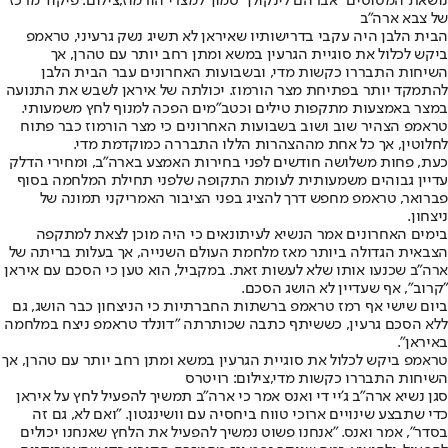
נושאת המטוסים "אברהם לינקולן" סמוך למצרי הורמוז,צילום: פיקוד מרכז
של צבא ארה"ב
הבית הלבן היה עקבי בדרישותיו שאיראן לא תשיג נשק גרעיני, טראמפ
ביקש לכלול את סוגיית הגרעין במשא ומתן רחב יותר עם טהרן, אך
השיחות התבררו כקשות מדי, ובשבועות האחרונים עבר הבית הלבן
להתמקד יותר בפתיחת מצר הורמוז. יכולתה של איראן לשבש את התנועה
במצר באמצעות מתקפות טילים וכטב"מים הפכה למנוף לחץ משמעותי.
טראמפ הצהיר שוב ושוב בשבועות האחרונים כי מצר הורמוז כבר פתוח
לחלוטין, אך כל אחת מההצהרות הללו התבררה כמוקדמת מדי.
כעת, פחות משלושה חודשים לפני בחירות האמצע בארה"ב, ומחירי הדלק
עדיין גבוהים משמעותית לעומת התקופה שלפני תחילת המלחמה בסוף
פברואר, טראמפ מחפש דרך להציג בפני הציבור האמריקני תמונה של
ניצחון.
בימים האחרונים אמר הנשיא לעיתונאים כי היה מוכן לצאת למתקפה
הצבאית הגדולה ביותר מאז מלחמת העולם השנייה, אך בעלות בריתה של
ארה"ב שכנעו אותו שלא לעשות זאת. במקביל, הוא טען כי הסכם עם איראן
"קרוב", אף שעדיין לא הושג הסכם.
ביום שישי אף רמז טראמפ ברשתות החברתיות כי הניצחון כבר הושג, גם
ללא הסכם גרעין, כששיתף כתבה שכותרתה "דונלד טראמפ ניצח במלחמה
באיראן".
טראמפ ביקש לכלול את סוגיית הגרעין במשא ומתן רחב יותר עם טהרן, אך
השיחות התבררו כקשות מדי,צילום: רויטרס
סגן נשיא ארה"ב ג'יי די ואנס אמר כי ארה"ב תמשיך להפעיל לחץ על איראן
כדי שתבצע שינויים ארוכי טווח ביחסיה עם וושינגטון. "ואם לא, גם זה
בסדר", אמר ואנס. "אנחנו פשוט נמשיך להפעיל את הלחץ שאנחנו יכולים