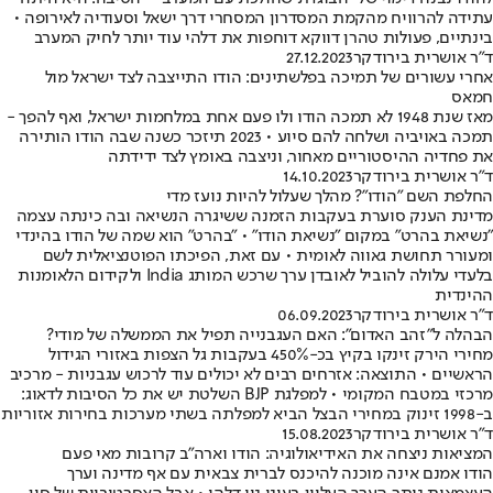
עתידה להרוויח מהקמת המסדרון המסחרי דרך ישאל וסעודיה לאירופה •
בינתיים, פעולות טהרן דווקא דוחפות את דלהי עוד יותר לחיק המערב
ד"ר אושרית בירודקר
27.12.2023
אחרי עשורים של תמיכה בפלשתינים: הודו התייצבה לצד ישראל מול
חמאס
מאז שנת 1948 לא תמכה הודו ולו פעם אחת במלחמות ישראל, ואף להפך -
תמכה באויביה ושלחה להם סיוע • 2023 תיזכר כשנה שבה הודו הותירה
את פחדיה ההיסטוריים מאחור, וניצבה באומץ לצד ידידתה
ד"ר אושרית בירודקר
14.10.2023
החלפת השם "הודו"? מהלך שעלול להיות נועז מדי
מדינת הענק סוערת בעקבות הזמנה ששיגרה הנשיאה ובה כינתה עצמה
"נשיאת בהרט" במקום "נשיאת הודו" • "בהרט" הוא שמה של הודו בהינדי
ומעורר תחושת גאווה לאומית • עם זאת, הפיכתו הפוטנציאלית לשם
בלעדי עלולה להוביל לאובדן ערך שרכש המותג India ולקידום הלאומנות
ההינדית
ד"ר אושרית בירודקר
06.09.2023
הבהלה ל"זהב האדום": האם העגבנייה תפיל את הממשלה של מודי?
מחירי הירק זינקו בקיץ בכ-450% בעקבות גל הצפות באזורי הגידול
הראשיים • התוצאה: אזרחים רבים לא יכולים עוד לרכוש עגבניות - מרכיב
מרכזי במטבח המקומי • למפלגת BJP השלטת יש את כל הסיבות לדאוג:
ב-1998 זינוק במחירי הבצל הביא למפלתה בשתי מערכות בחירות אזוריות
ד"ר אושרית בירודקר
15.08.2023
המציאות ניצחה את האידיאולוגיה: הודו וארה"ב קרובות מאי פעם
הודו אמנם אינה מוכנה להיכנס לברית צבאית עם אף מדינה וערך