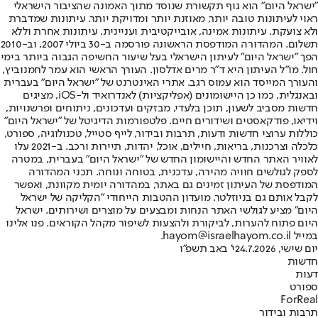
"ישראל היום" הוא גוף תקשורת שנוסד מתוך האמונה שהציבור הישראלי
ראוי לעיתונות טובה יותר, מאוזנת יותר ומדויקת יותר. עיתונות שמדברת
ולא צועקת. עיתונות אמינה, אובייקטיבית ועניינית. עיתונות אחרת וללא
תשלום. המהדורה המודפסת הראשונה פורסמה ב-30 ביולי 2007, וב-2010
הפך "ישראל היום" לעיתון הישראלי בעל שיעור החשיפה הגבוה ביותר בימי
חול. מו"ל העיתון היא ד"ר מרים אדלסון. העורך הראשי הוא עמר לחמנוביץ,
והעורך המייסד הוא עמוס רגב. אתרי האינטרנט של "ישראל היום" בעברית
ובאנגלית, כמו כן היישומונים (אפליקציות) לאנדרואיד ול-iOS, מציגים
חדשות מסביב לשעון, תוכן בלעדי, מבזקים ועדכונים, ניתוחים ופרשנויות,
וידיאו, פודקאסטים ושידורים חיים. פלטפורמות הדיגיטל של "ישראל היום"
כוללות ערוצי חדשות ודעות, תרבות ובידור, לייף סטייל, טכנולוגיה, ספורט,
כלכלה וצרכנות, בריאות, חיילים, אוכל, יהדות, תיירות ורכב. ב-2021 עלו
לאוויר האתר החדש והיישומון החדש של "ישראל היום" בעברית, במטרה
לספק לגולשים חוויה מהירה, עדכנית, בטוחה ונוחה. תכני המהדורה
המודפסת של העיתון זמינים גם באתר, במהדורה יומית מקוונת, ואפשר
לקבל אותם גם בניוזלטר. מועדון ההטבות הייחודי "הקליקה של ישראל
היום" מציע לגולשי האתר הנחות ומבצעים על מוצרים ושירותים. ישראל
היום פתוח להערות, לביקורת ולהצעות לשיפור מקהל הקוראים. פנו אלינו
במייל hayom@israelhayom.co.il.
יום שישי, 24.7.2026
י' באב תשפ"ו
חדשות
דעות
ספורט
ForReal
תרבות ובידור