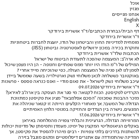
אוכל
מגזין
אנחנו מגייסים
English
X
דף הבית
/
נבחרת הכתבים
/
ד"ר אושרית בירודקר
ד"ר אושרית בירודקר
מומחית למדיניות החוץ והביטחון של הודו, יועצת לחברות ביטחוניות
וחוקרת בכירה במכון ירושלים לאסטרטגיה וביטחון (JISS)
הכתבות שלד"ר אושרית בירודקר
לא ארה"ב: המעצמה שהפכה לתעודת הביטוח של ישראל
המילים של ר"מ הודו היו יותר ממס שפתיים וחנופה - הן היו מצפן שיכול
לסמן לנו לאן פניה של המעצמה העולה, כפי שהוכיחה מייד אחרי 7
באוקטובר כששלחה לכאן משלוחי נשק וארטילריה בשעה שממשל ביידן
עיכב משלוחי נשק לישראל • את נאום מודי - ואנס כנראה פספס • פרשנות
ד"ר אושרית בירודקר
09.07.2026
הקרדיט לפקיסטן, הכוח לקטאר: מי סגר את העסקה בין ארה"ב לאיראן?
מזכר ההבנות שמכונה "הסכם אסלמבאד" מציג את פקיסטן כמתווכת
הגדולה של המשבר, אך מאחורי הקלעים הייתה זו קטאר שניהלה את
המגעים, גישרה בין הצדדים והחזיקה במנופי הלחץ האמיתיים
ד"ר אושרית בירודקר
17.06.2026
המרוויחה הגדולה, הגרעינית והבלתי צפויה מהמלחמה באיראן
באקלים הגיאופוליטי המקצין של ימינו, מעמדן ותפיסתן של מדינות יכולות
להשתנות בדרכים בלתי צפויות • רבים מיהרו להספיד את פקיסטן, אך
המדינה שהתמודדה עם אתגרים דיפלומטיים ומקום מוגבל בזירה