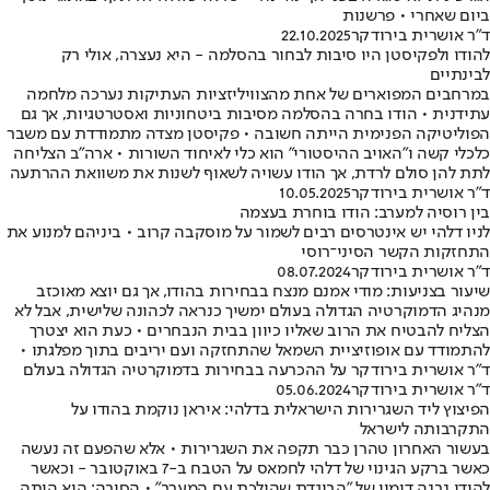
ביום שאחרי • פרשנות
ד"ר אושרית בירודקר
22.10.2025
להודו ולפקיסטן היו סיבות לבחור בהסלמה - היא נעצרה, אולי רק
לבינתיים
במרחבים המפוארים של אחת מהצוויליזציות העתיקות נערכה מלחמה
עתידנית • הודו בחרה בהסלמה מסיבות ביטחוניות ואסטרטגיות, אך גם
הפוליטיקה הפנימית הייתה חשובה • פקיסטן מצדה מתמודדת עם משבר
כלכלי קשה ו"האויב ההיסטורי" הוא כלי לאיחוד השורות • ארה"ב הצליחה
לתת להן סולם לרדת, אך הודו עשויה לשאוף לשנות את משוואת ההרתעה
ד"ר אושרית בירודקר
10.05.2025
בין רוסיה למערב: הודו בוחרת בעצמה
לניו דלהי יש אינטרסים רבים לשמור על מוסקבה קרוב • ביניהם למנוע את
התחזקות הקשר הסיני־רוסי
ד"ר אושרית בירודקר
08.07.2024
שיעור בצניעות: מודי אמנם מנצח בבחירות בהודו, אך גם יוצא מאוכזב
מנהיג הדמוקרטיה הגדולה בעולם ימשיך כנראה לכהונה שלישית, אבל לא
הצליח להבטיח את הרוב שאליו כיוון בבית הנבחרים • כעת הוא יצטרך
להתמודד עם אופוזיציית השמאל שהתחזקה ועם יריבים בתוך מפלגתו •
ד"ר אושרית בירודקר על ההכרעה בבחירות בדמוקרטיה הגדולה בעולם
ד"ר אושרית בירודקר
05.06.2024
הפיצוץ ליד השגרירות הישראלית בדלהי: איראן נוקמת בהודו על
התקרבותה לישראל
בעשור האחרון טהרן כבר תקפה את השגרירות • אלא שהפעם זה נעשה
כאשר ברקע הגינוי של דלהי לחמאס על הטבח ב-7 באוקטובר - וכאשר
להודו נבנה דימוי של "הבוגדת שהולכת עם המערב" • הסיבה: היא היתה