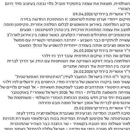
העולמית, מוצאת את עצמה בתפקיד מוביל, גלוי ובונה בעיצוב סדר היום
האזורי
ד"ר אושרית בירודקר
09.04.2026
מיקום ייחודי וערוץ פתוח לטראמפ: זו המתווכת החדשה בזירה
ברקע המלחמה באיראן והמאמצים לבלום הסלמה אזורית, פקיסטן מנסה
למצב את עצמה כמתווכת מרכזית בין טהרן לוושינגטון • מגעים
אינטנסיביים מתנהלים מאחורי הקלעים, כאשר פסגה בין איראן לארה"ב
עשויה להתקיים כבר השבוע • יתרונה הגאוגרפי וקשריה עם ממשל
טראמפ מציבים אותה בעמדה ייחודית להשפיע על מהלך המשבר
ד"ר אושרית בירודקר
24.03.2026
מגלים את הודו: שיקום התדמית עובר דרך ניו דלהי
המלחמה בעזה דווקא העמיקה את השותפות עם הודו, אך הדרך לברית
יציבה בין המדינות עוד רצופה אתגרים
ד"ר אושרית בירודקר
26.02.2026
ביקור ר"מ הודו בישראל: המעבר לעידן "האינטימיות האסטרטגית"
עשור מאז ביקורו הראשון של נרנדרה מודי, היחסים בין ירושלים לניו דלהי
בשיא היסטורי ומתרחבים מעבר לעסקאות חשאיות - אל קשרים גלויים של
צמיחה והשפעה גלובלית • הודו של 2026 וישראל שאחרי 7 באוקטובר
מעצבות יחד פרק חדש במאזן הכוחות האזורי והעולמי • משותפות של
אינטרסים לברית של אמון: ישראל מפנה מבט מזרחה
ד"ר אושרית בירודקר
23.02.2026
סיבה לדאגה: המדינה הגרעינית שעוברת אסלאמיזציה בדרך לעזה
הצטרפותה של פקיסטן לשורת המדינות בכוח הבינלאומי מעוררת תהיות
לאור פעולות כמו הטבח בקשמיר • שר ההגנה כבר הצהיר שהתוכנית
הגרעינית לא סגורה בפני אף מדינה • ישראל עלולה להיתקל באתגר נוסף