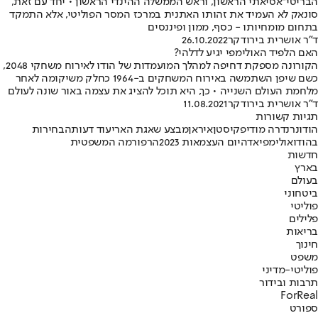
הבריטי־אסיאתי הראשון, וראש הממשלה ההינדי הראשון • יחד עם זאת,
סונאק לא העמיד את זהותו האתנית במרכז המסר הפוליטי, אלא התמקד
בתחום מומחיותו - כסף, ממון ופיננסים
ד"ר אושרית בירודקר
26.10.2022
האם הלפיד האולימפי יגיע לדלהי?
הקורונה מספקת דחיפה למהלך המועמדות של הודו לאירוח משחקי 2048,
כשם שיפן השתמשה באירוח המשחקים ב-1964 כחלק משיקומה לאחר
מלחמת העולם השנייה • כך, היא תוכל להציג את עצמה באור שונה לעולם
ד"ר אושרית בירודקר
11.08.2021
תגיות קשורות
הודו
נרנדרה מודי
פקיסטן
איראן
מבצע שאגת הארי
עוד דעות
הבחירות
בהודו
אולימפיאדה
יום העצמאות 2023
הרפורמה המשפטית
חדשות
בארץ
בעולם
ביטחוני
פוליטי
פלילים
בריאות
חינוך
משפט
פוליטי-מדיני
תרבות ובידור
ForReal
ספורט