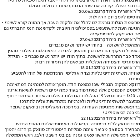
העצמאות נותר הערך העליון בעיני ניו דלהי • אבל האסרטיביות של סין
ברחבי העולם קירבה את שתי הדמוקרטיות הגדולות בעולם
ד"ר אושרית בירודקר
20.06.2023
תוסיפו ליומן: יום הקהילות
טראומת הגלות גורמת לנו להלל את צלקות העבר, אך ההווה קורא לשינוי •
הגיעה העת להשתעשע בפסיכולוגיה חיובית ולקדש את הנס החברתי גם
אם הוא זקוק למודיפיקציה
ד"ר אושרית בירודקר
27.04.2023
המהפך: לראשונה - בהודו יש יותר נשים מגברים
באפריל תעקוף הודו את סין ותהפוך למדינה המאוכלסת בעולם • מהפך
אחד כבר התרחש: לראשונה, בתוך הודו יש יותר נשים מגברים • הגידול
הדמוגרפי והצמיחה הכלכלית מביאים להן תמורות רבות
ד"ר אושרית בירודקר
18.01.2023
שוויון, תשתיות דיגיטליות וצדק אקלימי: ההזדמנות של הודו להטביע
חותם
דווקא המקום הגבולי שבו נמצאת הודו, הופך אותה למנהיגה המתאימה
לזמנים הפכפכים אלה כשתהפוך בעוד כמה ימים רשמית לנשיאת ארגון
ה־G20 - פורום של 19 הכלכלות הגדולות בעולם והאיחוד האירופי • חוץ
ממעבר לתשתיות דיגיטליות ולאנרגיות מתחדשות עליה להתרכז
בהתאוששות ממגיפת הקורונה, במהפכה האקלימית ובוואקום שנוצר
במבנה הגיאופוליטי
ד"ר אושרית בירודקר
22.11.2022
מינוי סונאק לר"מ בריטניה: קראו לזה האימפריאליזם ההודי החדש
הבחירה בסונאק מביאה עימה סמליות היסטורית: סונאק בן ה־42 יהפוך
לראש הממשלה הראשון שאינו נמנה עם בני השבט הלבן, ראש הממשלה