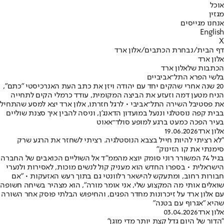
אוכל
מגזין
אנחנו מגייסים
English
X
דף הבית
/
נבחרת הכתבים
/
אלון ארד
אלון ארד
הכתבות שלאלון ארד
בלשי הפרא התל־אביביים
20 שנה אחרי שהקים יחד עם יהודה ויזן את כתב העת האנרכיסטי "כתם",
הניח מטען דמה וזעזע את הביצה המקומית, עודד כרמלי הקים לתחייה
את פסטיבל השירה התל־אביבי • לרגל חזרתו, אלון ארד יצא למסע שהתחיל
בבית קפה נוסטלגי וננעל במועדון הדאנג'ן, וניסה להבין איך סצנת שוליים
בעיר הפכה כמעט ברגע למופע סולד־אאוט
אלון ארד
19.06.2026
"לא רציתי להיות חייל בצבא הנוסטלגיה. רציתי לשחזר את הרגע שרק
סימנתי את קו הזינוק"
בגיל 74 המשורר רוני סומק יוצא מהממ"ד אל השוליים הכואבים של החברה
הישראלית • בספרו החדש הוא מעניק קול לנשים מוכות, לאסירות ולנערי
חבורות רחוב, ומתעקש להישאר רלוונטי גם בתוך רעש האזעקות • ״אם
שואלים אותי מה המקצוע שלי, אני אומר מורה״, הוא מצהיר בשיחה חשופה
עם אלון ארד על זיכרונות מחדר הפגים, והחיפוש הבלתי פוסק אחר השורה
שהיא "אגרוף עם בטנה"
אלון ארד
03.04.2026
"הדור של היום גדל קצת יותר מדי מוגן"