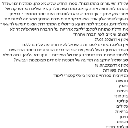
עלילת "שיעורים בהתנהגות", ספרו החדש של שגיא כהן, מנהל תיכון שגדל
בהתנחלות וחצה את הקווים, מתרחשת על רקע ירושלים המתפרקת של
אחרי צוק איתן - אך נדמה שהיא רלוונטית היום יותר מתמיד • בראיון
חשוף לסופר אלון ארד, הוא מבקר את מערכת החינוך ששכחה לראות את
התלמידים, ומסביר למה דווקא בירושלים המתחרדת הוא מתעקש להשאיר
את הדלת פתוחה לכולם: "לקבל אחריות על החברה הישראלית זה לא
לעצום עיניים לאף חברה אחרת"
אלון ארד
27.02.2026
אין מלים: המורים לספרות בישראל לא יודעים מה עליהם ללמד
משרד החינוך נכשל לספק את שני הדברים הבסיסיים ביותר הדרושים
ללימוד ספרות בתיכונים: טקסט של היצירות - וגוף ידע עליהן • מה הפלא
שבישראל התקבעה תודעה של תוכנית לימודים מצומצמת ועבשה?
אלון ארד
18.07.2025
תגיות קשורות
מגזין
בית ספר
חיים נחמן ביאליק
ספרי לימוד
חדשות
בארץ
בעולם
ביטחוני
פוליטי
פלילים
בריאות
חינוך
משפט
פוליטי-מדיני