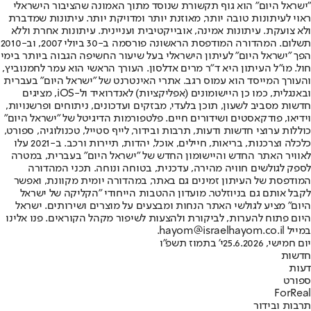
"ישראל היום" הוא גוף תקשורת שנוסד מתוך האמונה שהציבור הישראלי
ראוי לעיתונות טובה יותר, מאוזנת יותר ומדויקת יותר. עיתונות שמדברת
ולא צועקת. עיתונות אמינה, אובייקטיבית ועניינית. עיתונות אחרת וללא
תשלום. המהדורה המודפסת הראשונה פורסמה ב-30 ביולי 2007, וב-2010
הפך "ישראל היום" לעיתון הישראלי בעל שיעור החשיפה הגבוה ביותר בימי
חול. מו"ל העיתון היא ד"ר מרים אדלסון. העורך הראשי הוא עמר לחמנוביץ,
והעורך המייסד הוא עמוס רגב. אתרי האינטרנט של "ישראל היום" בעברית
ובאנגלית, כמו כן היישומונים (אפליקציות) לאנדרואיד ול-iOS, מציגים
חדשות מסביב לשעון, תוכן בלעדי, מבזקים ועדכונים, ניתוחים ופרשנויות,
וידיאו, פודקאסטים ושידורים חיים. פלטפורמות הדיגיטל של "ישראל היום"
כוללות ערוצי חדשות ודעות, תרבות ובידור, לייף סטייל, טכנולוגיה, ספורט,
כלכלה וצרכנות, בריאות, חיילים, אוכל, יהדות, תיירות ורכב. ב-2021 עלו
לאוויר האתר החדש והיישומון החדש של "ישראל היום" בעברית, במטרה
לספק לגולשים חוויה מהירה, עדכנית, בטוחה ונוחה. תכני המהדורה
המודפסת של העיתון זמינים גם באתר, במהדורה יומית מקוונת, ואפשר
לקבל אותם גם בניוזלטר. מועדון ההטבות הייחודי "הקליקה של ישראל
היום" מציע לגולשי האתר הנחות ומבצעים על מוצרים ושירותים. ישראל
היום פתוח להערות, לביקורת ולהצעות לשיפור מקהל הקוראים. פנו אלינו
במייל hayom@israelhayom.co.il.
יום חמישי, 25.6.2026
י' בתמוז תשפ"ו
חדשות
דעות
ספורט
ForReal
תרבות ובידור