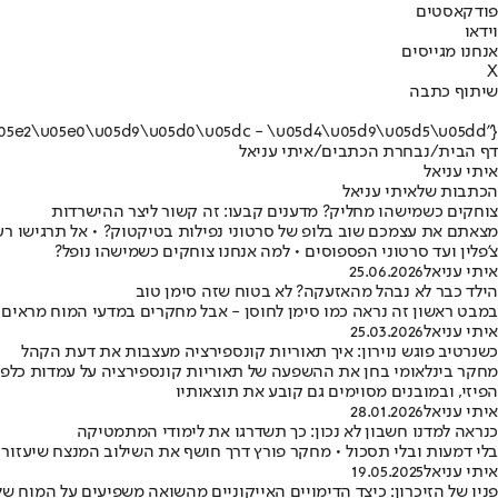
פודקאסטים
וידאו
אנחנו מגייסים
X
שיתוף כתבה
{"name":"\u05d0\u05d9\u05ea\u05d9 \u05e2\u05e0\u05d9\u05d0\u05dc - \u05d4\u05d9\u05d5\u05dd"}
דף הבית
/
נבחרת הכתבים
/
איתי עניאל
איתי עניאל
הכתבות שלאיתי עניאל
צוחקים כשמישהו מחליק? מדענים קבעו: זה קשור ליצר ההישרדות
מצאתם את עצמכם שוב בלופ של סרטוני נפילות בטיקטוק? • אל תרגישו רע
צ'פלין ועד סרטוני הפספוסים • למה אנחנו צוחקים כשמישהו נופל?
איתי עניאל
25.06.2026
הילד כבר לא נבהל מהאזעקה? לא בטוח שזה סימן טוב
במבט ראשון זה נראה כמו סימן לחוסן - אבל מחקרים במדעי המוח מראים
איתי עניאל
25.03.2026
כשנרטיב פוגש נוירון: איך תאוריות קונספירציה מעצבות את דעת הקהל
מחקר בינלאומי בחן את ההשפעה של תאוריות קונספירציה על עמדות כלפ
הפיזי, ובמובנים מסוימים גם קובע את תוצאותיו
איתי עניאל
28.01.2026
כנראה למדנו חשבון לא נכון: כך תשדרגו את לימודי המתמטיקה
בלי דמעות ובלי תסכול • מחקר פורץ דרך חושף את השילוב המנצח שיעזור
איתי עניאל
19.05.2025
פניו של הזיכרון: כיצד הדימויים האייקוניים מהשואה משפיעים על המוח של