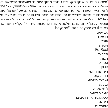
"ישראל היום" הוא גוף תקשורת שנוסד מתוך האמונה שהציבור הישראלי ראוי 
ת
ופרשנויות, וידיאו, פודקאסטים ושידורים חיים. פלטפורמות הדיגיטל של "ישרא
ב-2021 עלו לאוויר האתר החדש והיישומון החדש של "ישראל היום" בע
ואפשר לקבל אותם גם בניוזלטר. מועדון ההטבות הייחודי "הקליקה של ישרא
במייל hayom@israelhayom.co.il.
מבזקים
חדשות
אוכל
תשחץ
ForReal
תרבות
דעות
ספורט
מגזין
העיתון היומי
הורוסקופ
ישראל השבוע
כלכלה
לייף סטייל
מעריב לנוער
טכנולוגיה מדע וסביבה
העולם
משחקים