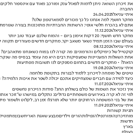
את זיכרון השואה ניתן לדמות לפאזל ענק ומורכב מאוד עם אינספור חלקים
החברה
איתי עניאל
24.04.2025
מחקר חושף: למה אנחנו כל כך מכורים לסמארטפון שלנו?
אתם לא בהכרח חלשי אופי: הרשתות החברתיות מתוכננות בצורה שגורמת לנו
איתי עניאל
11.12.2024
מחקר חדש חושף: 20 דקות אימון ביום - והמוח שלכם יעבוד טוב יותר
בעולם שבו הזמן תמיד נשאר משאב יקר, מחקרים חדשים מעוררים תקווה לכל
איתי עניאל
08.12.2024
קוקטייל של כימיקלים והורמונים: מה קורה לנו במוח כשאנחנו מתאהבים?
אחת השאלות המעניינות שמעסיקות רבים היא מה עומד בבסיס מה שנקרא ה
הזאת? • מחקרים חדשים בתחום מספקים לנו תשובות מפתיעות
איתי עניאל
19.08.2024
טיפים של מומחה לזיכרון: ללמוד לבגרות בתקופת מלחמה
כיצד למידה עם חברים שמצחיקים אתכם יכולה לשפר את איכות הלמידה? ואי
איתי עניאל
11.07.2024
איך נזכור את השמות של כולם בשולחן החג? סודות הזיכרון נחשפים
למי זה לא קרה באירועים משפחתיים גדולים: נתקלים במישהו ש"זוכר אותנו
את של בני המשפחה הרחוקים יותר שלא תורגלו זמן רב, לקלוט ולשמור מידע
איתי עניאל
11.09.2023
תגיות קשורות
מוח
זיכרון
הומור
נפילה
נפילות
הורים וילדים
מבצע שאגת הארי
חשבון
מתמטיק
חדשות
בארץ
בעולם