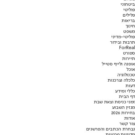
ביטחוני
פוליטי
פלילים
בריאות
חינוך
משפט
פוליטי-מדיני
תרבות ובידור
ForReal
ספורט
תיירות
אופנה ולייף סטייל
אוכל
טכנולוגיה
כלכלה וצרכנות
דעות
כללי ומידע
דף הבית
זמני כניסת וצאת שבת
מגזין השבוע
בחירות 2026
אודות
צור קשר
נבחרת הכתבים והפרשנים
מדיניות פרטיות