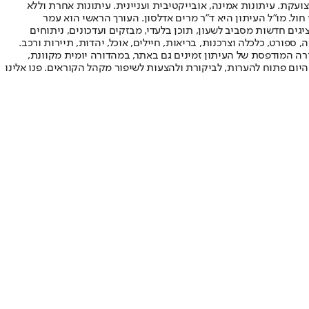
ועקת. עיתונות אמינה, אובייקטיבית ועניינית. עיתונות אחרת וללא
עור החשיפה הגבוה ביותר בימי חול. מו"ל העיתון היא ד"ר מרים אדלסון. העורך הראשי הוא עמר
 והעורך המייסד הוא עמוס רגב. אתרי האינטרנט של "ישראל היום" בעברית ובאנגלית, כמו כן היישומונים (אפליקציות) לאנדרואיד ול-iOS, מציגים חדשות מסביב לשעון, תוכן בלעדי, מבזקים ועדכונים, ניתוחים
, ספורט, כלכלה וצרכנות, בריאות, חיילים, אוכל, יהדות, תיירות ורכב.
דורה המודפסת של העיתון זמינים גם באתר, במהדורה יומית מקוונת,
היום פתוח להערות, לביקורת ולהצעות לשיפור מקהל הקוראים. פנו אלינו