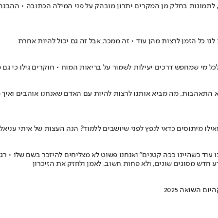
, לתמונות בחלק מן המקרים יתרון מובהק על פני המילה הכתובה • ההבנה 
 כל הזמן לרצות מהן עוד • זה ממכר, אבל זה גם יכול להיות אחרת
 מי שמחפש דרכים יעילות לשמור על בריאות המוח • חוקרים גילו כי גם פ
תאהבות, מה מביא אותנו לרצות להיות עם האדם שאנחנו אוהבים ואיך מ
לו מיתוסים כדאי לנפץ לפני שיושבים ללמוד? הנה העצות של איתי עניאל
 עוד כשהיינו ככה קטנים" ואנחנו פשוט לא מצליחים להיזכר בשם שלו • רג
 חדש מסוגים שונים, ולא פחות חשוב, לאמן ולחזק את הזיכרון
ה
יום השואה 2025