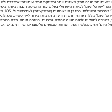
לעיתונות טובה יותר, מאוזנת יותר ומדויקת יותר. עיתונות שמדברת ולא צ
שלום. המהדורה המודפסת הראשונה פורסמה ב-30 ביולי 2007, וב-2010 הפך "ישראל היום" לעיתון הישראלי בעל שי
לחמנוביץ,
ל היום" כוללות ערוצי חדשות ודעות, תרבות ובידור, לייף סטייל, טכנולוגיה
ברית, במטרה לספק לגולשים חוויה מהירה, עדכנית, בטוחה ונוחה. תכני המה
ל היום" מציע לגולשי האתר הנחות ומבצעים על מוצרים ושירותים. ישראל 