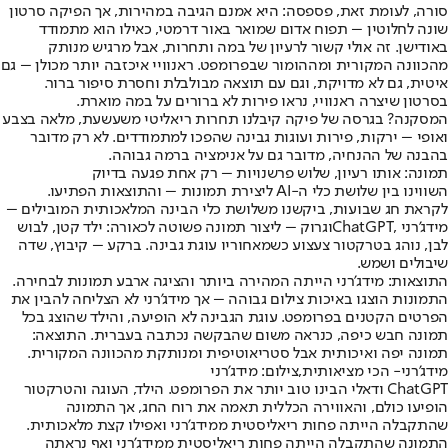
סורה, לעומת זאת, פספסה: היא אמנם הגיבה במהירות, אך הפיקה סרטון
שונה לחלוטין – תפוח אדום שמואר באור דרמטי, כאילו הוא מתמודד
באודישן. זה אולי קשור לרעיון של במה ותחרות, אבל מרגיש מנותק
מהכוונה המקורית ומההומור שבפרומפט. ראנוויי איכזבה יותר מכולן – גם
איטית, גם לא מדויקת, וגם עם תוצאה מבולבלת וחסרת סיפור ברור.
בסרטון שיצרה ראנוויי, נראו פירות לא ברורים על במה מוארת.
המסקנה? בגרסה של פיקה קיבלנו תחרות ריאליטי משעשעת, מלאה בצבע
ואופי – ירקות, פירות ועוגות גבינה שהפכו למתמודדים. לא רק מדובר
בהבנה של ההנחיה, מדובר גם על אנימציה ברמה גבוהה.
תמונה: אותו רעיון, שלוש פרשנויות – רק אחת פגעה בדיוק
השווינו בין שלושת כלי ה-AI ליצירת תמונות – והתוצאות הפתיעו.
לקראת חג שבועות, ביקשנו משלושת כלי הבינה המלאכותית המובילים –
מידג'רני ,
ChatGPT
וגרוק – ליצור תמונה פשוטה לכאורה: ילד קטן, לבוש
לבן, נוהג בטרקטור צעצוע כשמאחוריו עוגת גבינה. ברקע – קיבוץ, שדה
שיבולים ושמש.
התוצאות: מידג'רני הייתה המהירה ביותר והציגה ארבע תמונות לבחירה.
התמונות הוצגו באיכות צילום גבוהה – אך מידג'רני לא הצליחה להבין את
הפרטים הקטנים בפרומפט. עוגת הגבינה לא הופיעה, והילד שהוצג בכל
תמונה חבש כיפה, כנראה משום שהבקשה נכתבה בעברית. התוצאה:
תמונה יפה ואיכותית אבל סטריאוטיפית ומנותקת מהכוונה המקורית.
מידג'רני- הכי מציאותית,צילום: מידג'רני
ChatGPT ודאלי הבינו טוב יותר את הפרומפט. הילד, העוגה והטרקטור
הופיעו כולם, והאווירה הכללית תאמה את רוח החג, אך התמונה
שהתקבלה הייתה פחות ריאליסטית ממידג'רני ואפילו קצת מלאכותית.
התמונה שהתקבלה הייתה פחות ריאליסטית ממידג'רני ואף נראתה