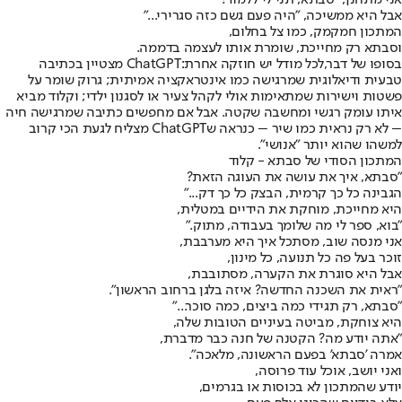
אבל היא ממשיכה, "היה פעם גשם כזה סגרירי..."
המתכון חמקמק, כמו צל בחלום,
וסבתא רק מחייכת, שומרת אותו לעצמה בדממה.
בסופו של דבר,
לכל מודל יש חוזקה אחרת:
ChatGPT מצטיין בכתיבה
טבעית ודיאלוגית שמרגישה כמו אינטראקציה אמיתית; גרוק שומר על
פשטות וישירות שמתאימות אולי לקהל צעיר או לסגנון ילדי; וקלוד מביא
איתו עומק רגשי ומחשבה שקטה. אבל אם מחפשים כתיבה שמרגישה חיה
– לא רק נראית כמו שיר – כנראה שChatGPT מצליח לגעת הכי קרוב
למשהו שהוא יותר "אנושי".
המתכון הסודי של סבתא - קלוד
"סבתא, איך את עושה את העוגה הזאת?
הגבינה כל כך קרמית, הבצק כל כך דק..."
היא מחייכת, מוחקת את הידיים במטלית,
"בוא, ספר לי מה שלומך בעבודה, מתוק."
אני מנסה שוב, מסתכל איך היא מערבבת,
זוכר בעל פה כל תנועה, כל מינון,
אבל היא סוגרת את הקערה, מסתובבת,
"ראית את השכנה החדשה? איזה בלגן ברחוב הראשון".
"סבתא, רק תגידי כמה ביצים, כמה סוכר..."
היא צוחקת, מביטה בעיניים הטובות שלה,
"אתה יודע מה? הקטנה של חנה כבר מדברת,
אמרה 'סבתא' בפעם הראשונה, מלאכה".
ואני יושב, אוכל עוד פרוסה,
יודע שהמתכון לא בכוסות או בגרמים,