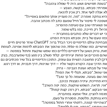
“בשנת חמישים ושש, היה לי שמלה צהובה!”
אמרתי: סבתא, בבקשה, נשבע –
לא אגלה לאף אחד, רק אכין להנאה.
היא צחקה ואמרה: “מה, זה מעניין אותך פתאום באפייה?”
ושפכה לי סיפור על חייל שפעם כתב לה מכתב אהבה.
אז נשארתי שוב עם טעימה מהפרור,
והיא? רק חייכה, כמו בלש שמור.
כי יש דברים שלא כותבים במחברת –
כמו טעם של בית, וסבתא גיבורת הסרט.
מבחינת עולם הדימויים ניכר הבדל ברור. ChatGPT שוזר פרטים חיים
ואישיים, כמו שמלה מ-1956, מה שהופך את הסבתא לדמות אמינה. לעומת
זאת, גרוק נשען על דימויים כלליים כמו שמש שוקעת וחתול בסמטה –
שהם מוכרים אך פחות יצירתיים. קלוד משלב בין מגע (כף שמערבבת, בצק
דק) לבין מחשבה רגשית עם עומק. התוכן והדימויים בכל שיר מכתיבים גם
את הדרך שבה הקורא נקשר אליו – דרך שנינות, דרך תבנית, או דרך רגש.
שיר על סבתא ועוגת הגבינה - גרוק
אני שואל, "סבתא, תגלי לי את הסוד?
מה שם בעוגה, שטעמה כל כך טוב?"
היא מחייכת, עיניה נוצצות ככוכב,
"אוי, תראה, השמש שוקעת, כמה יפה השרב!"
אני מבקש, "סבתא, רק רמז, קצת קמח?"
מנסה להציץ, אולי אמצא במחברת.
היא צוחקת, מלטפת, מספרת על פעם,
"כשהייתי קטנה, רדפתי אחרי חתול בסמטה!"
אני מתחנן, "סבתא, תני לי ללמוד!"