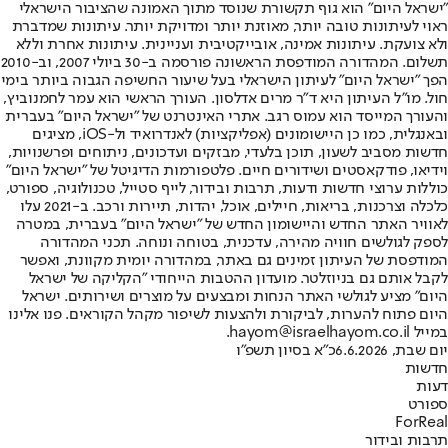
"ישראל היום" הוא גוף תקשורת שנוסד מתוך האמונה שהציבור הישראלי
ראוי לעיתונות טובה יותר, מאוזנת יותר ומדויקת יותר. עיתונות שמדברת
ולא צועקת. עיתונות אמינה, אובייקטיבית ועניינית. עיתונות אחרת וללא
תשלום. המהדורה המודפסת הראשונה פורסמה ב-30 ביולי 2007, וב-2010
הפך "ישראל היום" לעיתון הישראלי בעל שיעור החשיפה הגבוה ביותר בימי
חול. מו"ל העיתון היא ד"ר מרים אדלסון. העורך הראשי הוא עמר לחמנוביץ,
והעורך המייסד הוא עמוס רגב. אתרי האינטרנט של "ישראל היום" בעברית
ובאנגלית, כמו כן היישומונים (אפליקציות) לאנדרואיד ול-iOS, מציגים
חדשות מסביב לשעון, תוכן בלעדי, מבזקים ועדכונים, ניתוחים ופרשנויות,
וידיאו, פודקאסטים ושידורים חיים. פלטפורמות הדיגיטל של "ישראל היום"
כוללות ערוצי חדשות ודעות, תרבות ובידור, לייף סטייל, טכנולוגיה, ספורט,
כלכלה וצרכנות, בריאות, חיילים, אוכל, יהדות, תיירות ורכב. ב-2021 עלו
לאוויר האתר החדש והיישומון החדש של "ישראל היום" בעברית, במטרה
לספק לגולשים חוויה מהירה, עדכנית, בטוחה ונוחה. תכני המהדורה
המודפסת של העיתון זמינים גם באתר, במהדורה יומית מקוונת, ואפשר
לקבל אותם גם בניוזלטר. מועדון ההטבות הייחודי "הקליקה של ישראל
היום" מציע לגולשי האתר הנחות ומבצעים על מוצרים ושירותים. ישראל
היום פתוח להערות, לביקורת ולהצעות לשיפור מקהל הקוראים. פנו אלינו
במייל hayom@israelhayom.co.il.
יום שבת, 6.6.2026
כ"א בסיון תשפ"ו
חדשות
דעות
ספורט
ForReal
תרבות ובידור