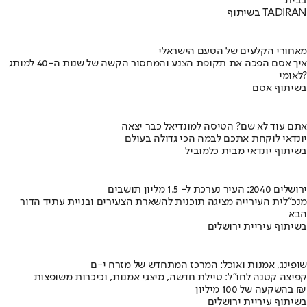
בבית
בשיתוף TADIRAN
מאחורי הקלעים של הטעם הישראלי
איך אסם הפכה את תקופת הצנע והמחסור הקשה של שנות ה-40 למותג
לאומי?
בשיתוף אסם
אתם עוד לא שם? הטיסה למונדיאל כבר יצאה
יונדאי לוקחת אתכם לבמה הכי גדולה בעולם
בשיתוף יונדאי מבית כלמוביל
ירושלים 2040: העיר נערכת ל- 1.5 מליון תושבים
מנכ"לית העירייה מציגה תוכנית להשארת הצעירים ובניית עתיד הדור
הבא
בשיתוף עיריית ירושלים
שופינג, אמנות ואוכל: המרכז המתחדש של מזרח י-ם
קפיצה קטנה לחו"ל: טיילת חדשה, מיצגי אמנות, וכיכרות משופצות
בהשקעה של 100 מיליון ₪
בשיתוף עיריית ירושלים