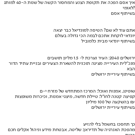
איך אסם הפכה את תקופת הצנע והמחסור הקשה של שנות ה-40 למותג
לאומי?
בשיתוף אסם
אתם עוד לא שם? הטיסה למונדיאל כבר יצאה
יונדאי לוקחת אתכם לבמה הכי גדולה בעולם
בשיתוף יונדאי מבית כלמוביל
ירושלים 2040: העיר נערכת ל- 1.5 מליון תושבים
מנכ"לית העירייה מציגה תוכנית להשארת הצעירים ובניית עתיד הדור
הבא
בשיתוף עיריית ירושלים
שופינג, אמנות ואוכל: המרכז המתחדש של מזרח י-ם
קפיצה קטנה לחו"ל: טיילת חדשה, מיצגי אמנות, וכיכרות משופצות
בהשקעה של 100 מיליון ₪
בשיתוף עיריית ירושלים
כך תחסכו בחשמל בלי להזיע
מהפכת האנרגיה של תדיראן: שליטה, אבטחת מידע וניהול אקלים חכם