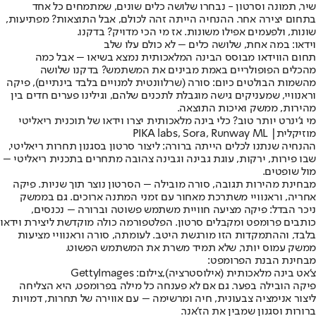
שיר, תמונה וסרטון - נבחרו שלושה כלים שונים, שמתמחים כל אחד
בתחום יצירה אחר. ההנחיה הייתה זהה לכולם, אבל התוצאות? מפתיעות,
שונות, ולפעמים אפילו משונות. אז מי הכי מדויק? בדקנו.
וידאו: במה אחת, שלושה כלים – לא כולם עלו שלב
תחום הווידאו מבוסס הבינה המלאכותית נמצא בשיאו – אבל כמה
מהכלים הפופולריים באמת מבינים את המשתמש? בדקנו שלושה
מהשמות הבולטים כיום: סורה (שרלוונטית למנויים בלבד בינתיים), פיקה
וראנוויי, שמעניקים גישה מוגבלת לתכנים שלהם, וגילינו פערים חדים בין
מהירות, ממשק ואיכות התוצאה.
מי ג'ינרט יותר טוב? כלי בינה מלאכותית יצרו וידאו של תוכנית ריאליטי
מוזיקלית| PIKA labs, Sora, Runway ML
ההנחיה שנתנו לכלים הייתה ברורה: ליצור סרטון בסגנון תחרות ריאליטי,
שבו פירות, ירקות, עוגת גבינה וגבינה צהובה מתחרים בתכנית ריאליטי –
מול שופטים.
מבחינת מהירות תגובה, סורה מובילה – הסרטון נוצר תוך שניות. פיקה
אחריה, וראנוויי משתרכת מאחור עם זמני המתנה ארוכים. גם בממשק
ניכר הבדל: פיקה מציעה חוויית משתמש פשוטה וברורה – נכנסים,
כותבים פרומפט ומקבלים סרטון. הפלטפורמה כולה מוקדשת ליצירת וידאו
בלבד, וההתמקדות הזו מורגשת היטב. לעומתה, סורה וראנוויי מציעות
ממשק עמוס יותר, שלא תמיד משרת את המשתמש הפשוט.
מבחינת הבנת הפרומפט:
צ'אט בינה מלאכותית (אילוסטרציה),צילום: GettyImages
פיקה הובילה בפער. גם אם לא פענחה כל מילה בפרומפט, היא הצליחה
ליצור אנימציה צבעונית, חיה ומרשימה – עם אווירה של תחרות, דמויות
ברורות וסגנון שמבין את הז’אנר.