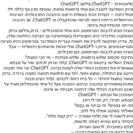
מלאכותית - ChatGPT,צילום: ChatGPT
גרוק הפתיעה לטובה עם שתי גרסאות שונות, שאחת מהן אף כללה ילד
נטול כיפה – נקודת זכות בשאלת הייצוג וההבנה התרבותית. האיכות
הוויזואלית הייתה דומה לגרסה שהתקבלה מ-ChatGPT, אך ההבנה
הייתה מהמדויקות ביותר.
כשזה מגיע להבנת הפרומפט, הוא אחד מהמובילים - גרוק,צילום: גרוק
המסקנה: מידג'רני היא המצטיינת באסתטיקה אך הגרסה החדשה שלה,
7v, עדיין מתקשה להבין את השפה עברית כשמדובר בפרומפט והיא מציגה
סטריאוטיפים. גרוק ו-ChatGPT אולי פחות מרשימים ויזואלית – אבל
כשזה מגיע להבנת הפרומפט, הם מובילים.
כתיבת טקסט: שלוש גרסאות, שלוש סבתות - מי הכי נוגעת?
בשלב השלישי ביקשנו מ-ChatGPT, קלוד וגרוק לכתוב שיר על סבתא
ששומרת את המתכון הסודי שלה לעוגת גבינה. ChatGPT יצר שיר מובנה
היטב עם התחלה, אמצע וסוף, יחד עם תחושת תנועה וסצנה ברורה. גרוק
נשאר במעגל חזרתי – כל בית דומה לקודם. קלוד הציע מבנה
פתוח,שמסתיים בתובנה וברגש. המבנה אצל כל אחד מהמודלים מעיד על
סגנון הכתיבה הכללי שלו: דרמטי, תבניתי או פיוטי.
המתכון של סבתא - ChatGPT
סבתא, תגידי, רק תני לי רמז,
מה יש בפנים? זה גבינה או כֶסֶם?
שאלתי בשקט, אפילו בלי לחץ,
היא ליטפה לי את הלחי ואמרה – “רק קצת מלח”.
ניסיתי בזמן שהיא ראתה חדשות,
לצלם במחברת, לרשום הערות,
אבל בדיוק אז היא פתאום נזכרה –