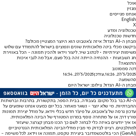
אוכל
מגזין
אנחנו מגייסים
English
X
טכנולוגיה ומדע
חדשות טכנולוגיה
מבחן ה-AI הגדול: איזה צ'אטבוט הוא היוצר המצטיין מכולם?
ביקשנו מכלי בינה מלאכותית שונים ונפוצים בישראל להתמודד עם שלוש
משימות יצירתיות • לכתוב שיר, ליצור וידאו ולהכין תמונה - הכל באווירת
חג השבועות • ההנחיה הייתה זהה בכל פעם, אבל מה לגבי איכות
התוצאה?
דנה סמסונוב
27/5/2025, 16:26
,עודכן
27/5/2025, 16:34
0
השמעה
מבחן ה-AI הגדול. צילום: ישראל היום
ה-AI כבר בכל מקום: בעבודה, בבית הספר, בתקשורת, בתרבות וברשתות
החברתיות. מי שלא יוצר - נשאר מאחור. בכל יום כמעט אנחנו שומעים על
עדכון גרסה של צ'אטבוט, על פיצ'ר חדש בכלי וידאו, על מודל יצירת תמונות
פורץ דרך, או על מתחרה נוסף במרוץ המטורף של הבינה המלאכותית.
אז איך יודעים באיזה כלי לבחור. לשם כך הכנו מבחן קצרצר, שיעזור
למתלבטים. רצינו לבדוק מי מבין מודלי
הבינה המלאכותית הגנרטיביים
(GenAI) הכי בולט
כשמדובר ביצירת טקסט, תמונה או וידאו. לכל משימה -