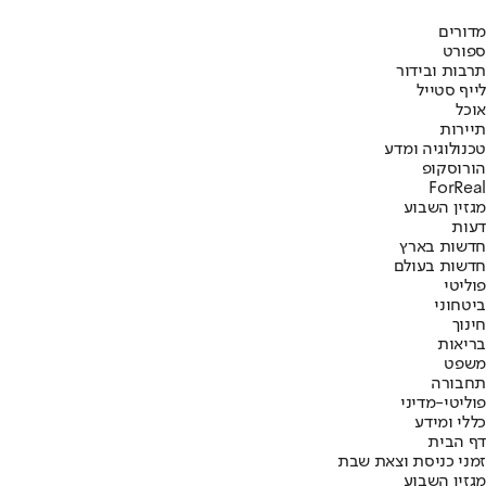
מדורים
ספורט
תרבות ובידור
לייף סטייל
אוכל
תיירות
טכנולוגיה ומדע
הורוסקופ
ForReal
מגזין השבוע
דעות
חדשות בארץ
חדשות בעולם
פוליטי
ביטחוני
חינוך
בריאות
משפט
תחבורה
פוליטי-מדיני
כללי ומידע
דף הבית
זמני כניסת וצאת שבת
מגזין השבוע