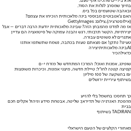
אלא בידיים שהכינו אלף פעם,
בחיוך שמסרב לגלות את הסוד,
ובאהבה שטועמים בכל ביס.
האם צ'אטבוטים מבוססי בינה מלאכותית הוכיחו את עצמם?
(אילוסטרציה),צילום: GettyImages
אז מה למדנו מהמבחן הזה? שבינה מלאכותית יודעת הרבה דברים – אבל
יצירתיות, הקשר תרבותי, רגש והבנה עמוקה של סיטואציה הם עדיין
אתגרים לא פשוטים עבורה.
טעינו? נתקן! אם מצאתם טעות בכתבה, נשמח שתשתפו אותנו
AI
בינה מלאכותית
יצירה
כדאי
להכיר
שופינג, אמנות ואוכל: המרכז המתחדש של מזרח י-ם
קפיצה קטנה לחו"ל: טיילת חדשה, מיצגי אמנות, וכיכרות משופצות
בהשקעה של 100 מיליון ₪
בשיתוף עיריית ירושלים
כך תחסכו בחשמל בלי להזיע
מהפכת האנרגיה של תדיראן: שליטה, אבטחת מידע וניהול אקלים חכם
בבית
בשיתוף TADIRAN
מאחורי הקלעים של הטעם הישראלי