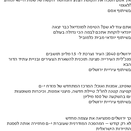
איך אסם הפכה את תקופת הצנע והמחסור הקשה של שנות ה-40 למותג
לאומי?
בשיתוף אסם
אתם עוד לא שם? הטיסה למונדיאל כבר יצאה
יונדאי לוקחת אתכם לבמה הכי גדולה בעולם
בשיתוף יונדאי מבית כלמוביל
ירושלים 2040: העיר נערכת ל- 1.5 מליון תושבים
מנכ"לית העירייה מציגה תוכנית להשארת הצעירים ובניית עתיד הדור
הבא
בשיתוף עיריית ירושלים
שופינג, אמנות ואוכל: המרכז המתחדש של מזרח י-ם
קפיצה קטנה לחו"ל: טיילת חדשה, מיצגי אמנות, וכיכרות משופצות
בהשקעה של 100 מיליון ₪
בשיתוף עיריית ירושלים
כך ירושלים ממציאה את עצמה מחדש
לא רק קודש – המהפכה המודרנית שעוברת י-ם מחזירה אותה לפסגת
התיירות הישראלית