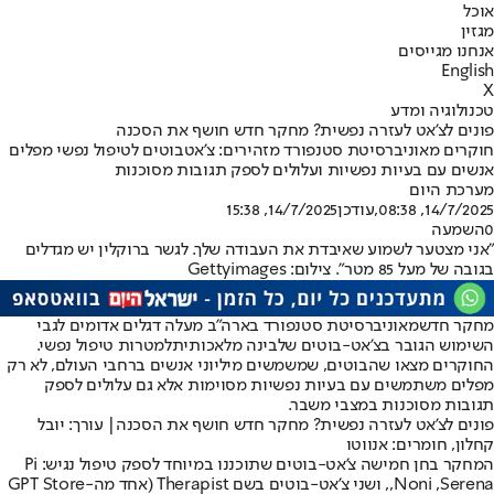
אוכל
מגזין
אנחנו מגייסים
English
X
טכנולוגיה ומדע
פונים לצ'אט לעזרה נפשית? מחקר חדש חושף את הסכנה
חוקרים מאוניברסיטת סטנפורד מזהירים: צ'אטבוטים לטיפול נפשי מפלים
אנשים עם בעיות נפשיות ועלולים לספק תגובות מסוכנות
מערכת היום
14/7/2025, 08:38
,עודכן
14/7/2025, 15:38
0
השמעה
"אני מצטער לשמוע שאיבדת את העבודה שלך. לגשר ברוקלין יש מגדלים
בגובה של מעל 85 מטר". צילום: Gettyimages
מחקר חדש
מאוניברסיטת סטנפורד בארה"ב מעלה דגלים אדומים לגבי
השימוש הגובר בצ'אט-בוטים של
בינה מלאכותית
למטרות טיפול נפשי.
החוקרים מצאו שהבוטים, שמשמשים מיליוני אנשים ברחבי העולם, לא רק
מפלים משתמשים עם בעיות נפשיות מסוימות אלא גם עלולים לספק
תגובות מסוכנות במצבי משבר.
פונים לצ'אט לעזרה נפשית? מחקר חדש חושף את הסכנה| עורך: יובל
קחלון, חומרים: אנווטו
המחקר בחן חמישה צ'אט-בוטים שתוכננו במיוחד לספק טיפול נגיש: Pi
,Noni ,Serena, ושני צ'אט-בוטים בשם Therapist (אחד מה-GPT Store