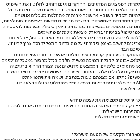
למרות הממצאים המדאיגים, החוקרים אינם דוחים לחלוטין את השימוש
בבינה מלאכותית בתחום בריאות הנפש. הם מציעים שלטכנולוגיה יכול
להיות תפקיד חשוב - אך שונה מהותית מהחלפת מטפלים אנושיים.
בין התפקידים האפשריים: הכשרת מטפלים חדשים באמצעות סימולציות,
תמיכה במטופלים במשימות כמו כתיבת יומן טיפולי, ומשימות לוגיסטיות
כמו טיפול בביטוחי בריאות ומציאת מטפלים מתאימים.
"למודלי שפה גדולים יש פוטנציאל לעתיד חזק מאוד בטיפול, אבל אנחנו
צריכים לחשוב באופן ביקורתי על מה בדיוק התפקיד הזה צריך להיות",
סיכם הבר.
המחקר מגיע בזמן קריטי, כאשר מיליוני אנשים ברחבי העולם פונים
לצ'אט-בוטים לקבלת תמיכה נפשית, חלקם בגלל מחסור במטפלים זמינים
או מחסומים כלכליים. הממצאים מדגישים את הצורך הדחוף ברגולציה
ובפיקוח על כלים אלה, במיוחד כאשר הם משמשים אנשים במצבי משבר.
טעינו? נתקן! אם מצאתם טעות בכתבה, נשמח שתשתפו אותנו
AI
בינה מלאכותית
בריאות הנפש
טיפול פסיכולוגי
טכנולוגיה
צ'אטבוט
כדאי
להכיר
כך ירושלים ממציאה את עצמה מחדש
לא רק קודש – המהפכה המודרנית שעוברת י-ם מחזירה אותה לפסגת
התיירות הישראלית
בשיתוף עיריית ירושלים
מאחורי הקלעים של הטעם הישראלי