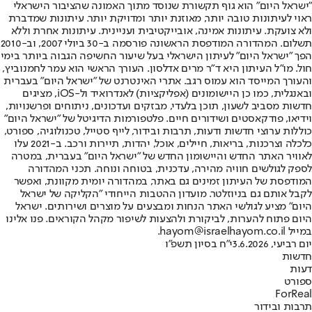
"ישראל היום" הוא גוף תקשורת שנוסד מתוך האמונה שהציבור הישראלי
ראוי לעיתונות טובה יותר, מאוזנת יותר ומדויקת יותר. עיתונות שמדברת
ולא צועקת. עיתונות אמינה, אובייקטיבית ועניינית. עיתונות אחרת וללא
תשלום. המהדורה המודפסת הראשונה פורסמה ב-30 ביולי 2007, וב-2010
הפך "ישראל היום" לעיתון הישראלי בעל שיעור החשיפה הגבוה ביותר בימי
חול. מו"ל העיתון היא ד"ר מרים אדלסון. העורך הראשי הוא עמר לחמנוביץ,
והעורך המייסד הוא עמוס רגב. אתרי האינטרנט של "ישראל היום" בעברית
ובאנגלית, כמו כן היישומונים (אפליקציות) לאנדרואיד ול-iOS, מציגים
חדשות מסביב לשעון, תוכן בלעדי, מבזקים ועדכונים, ניתוחים ופרשנויות,
וידיאו, פודקאסטים ושידורים חיים. פלטפורמות הדיגיטל של "ישראל היום"
כוללות ערוצי חדשות ודעות, תרבות ובידור, לייף סטייל, טכנולוגיה, ספורט,
כלכלה וצרכנות, בריאות, חיילים, אוכל, יהדות, תיירות ורכב. ב-2021 עלו
לאוויר האתר החדש והיישומון החדש של "ישראל היום" בעברית, במטרה
לספק לגולשים חוויה מהירה, עדכנית, בטוחה ונוחה. תכני המהדורה
המודפסת של העיתון זמינים גם באתר, במהדורה יומית מקוונת, ואפשר
לקבל אותם גם בניוזלטר. מועדון ההטבות הייחודי "הקליקה של ישראל
היום" מציע לגולשי האתר הנחות ומבצעים על מוצרים ושירותים. ישראל
היום פתוח להערות, לביקורת ולהצעות לשיפור מקהל הקוראים. פנו אלינו
במייל hayom@israelhayom.co.il.
יום רביעי, 3.6.2026
י"ח בסיון תשפ"ו
חדשות
דעות
ספורט
ForReal
תרבות ובידור