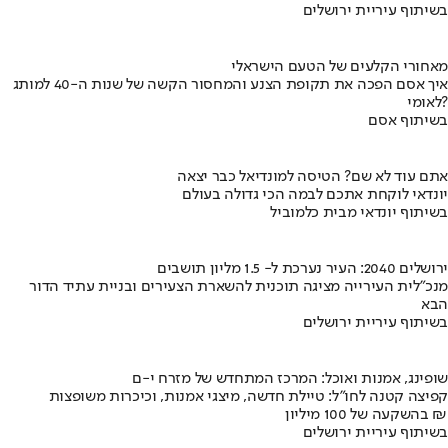
בשיתוף עיריית ירושלים
מאחורי הקלעים של הטעם הישראלי
איך אסם הפכה את תקופת הצנע והמחסור הקשה של שנות ה-40 למותג
לאומי?
בשיתוף אסם
אתם עוד לא שם? הטיסה למונדיאל כבר יצאה
יונדאי לוקחת אתכם לבמה הכי גדולה בעולם
בשיתוף יונדאי מבית כלמוביל
ירושלים 2040: העיר נערכת ל- 1.5 מליון תושבים
מנכ"לית העירייה מציגה תוכנית להשארת הצעירים ובניית עתיד הדור
הבא
בשיתוף עיריית ירושלים
שופינג, אמנות ואוכל: המרכז המתחדש של מזרח י-ם
קפיצה קטנה לחו"ל: טיילת חדשה, מיצגי אמנות, וכיכרות משופצות
בהשקעה של 100 מיליון ₪
בשיתוף עיריית ירושלים