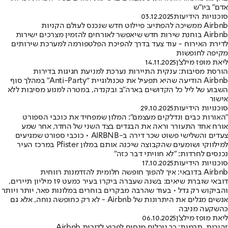
אדם" ביו"ש
סוכנויות הידיעות
03.12.2025
Airbnb ממשיכה להפתיע: פיילוט חדש שנכנס לעולם הקניות
Airbnb בוחנת שירות חדש שיאפשר לאורחים להזמין מצרכים ישירות
לדירת האירוח - עוד צעד בדרך להפיכת הפלטפורמה למערכת שירותים
מקיפה לחופשות
ליאת מופז מילצ'ן
14.11.2025
הורסת מסיבות: ענקית התיירות נערכת למניעת חגיגות בדירות
Airbnb הודיעה שהיא תפעיל את טכנולוגיית “Anti-Party” במהלך סוף
השבוע של ליל כל הקדושים בארה"ב ובקנדה, במטרה למנוע מסיבות ללא
אישור
סוכנויות הידיעות
29.10.2025
"האורות כבים ונדלקים מעצמם": המלון שמפחיד את כוכבי הספורט
אורח אחד התעורר וראה את הבגדים בצד השני של החדר, אחר שמע
צעדים והשלישי פשוט שכר דירה ב-AIRBNB • כוכבי ספורט שמגיעים
למילווקי ושומעים שהקבוצה שיכנה אותם במלון Pfister במרכז העיר
נכנסים לחרדות: "לא חוויתי דבר כזה"
סוכנויות הידיעות
17.10.2025
Airbnb בדובאי: איך להפוך חופשה חלומית להזדמנות רווחית
דובאי שוברת שיאים: בשנה שעברה ביקרו בעיר כמעט 19 מיליון תיירים,
והביקוש רק גדל • בעוד שהרבה מבקרים בוחרים במלונות פאר, יותר ויותר
אנשים מגלים את היתרונות של Airbnb - לא רק כחופשה נוחה, אלא גם
כהשקעה מניבה
ליאת מופז מילצ'ן
06.10.2025
זהירות, תרמית: כך נוכלים מנסים לפרוץ לדירות Airbnb