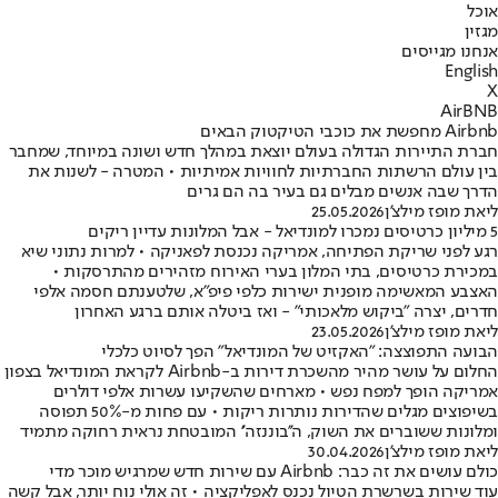
אוכל
מגזין
אנחנו מגייסים
English
X
AirBNB
Airbnb מחפשת את כוכבי הטיקטוק הבאים
חברת התיירות הגדולה בעולם יוצאת במהלך חדש ושונה במיוחד, שמחבר
בין עולם הרשתות החברתיות לחוויות אמיתיות • המטרה - לשנות את
הדרך שבה אנשים מבלים גם בעיר בה הם גרים
ליאת מופז מילצ'ן
25.05.2026
5 מיליון כרטיסים נמכרו למונדיאל - אבל המלונות עדיין ריקים
רגע לפני שריקת הפתיחה, אמריקה נכנסת לפאניקה • למרות נתוני שיא
במכירת כרטיסים, בתי המלון בערי האירוח מזהירים מהתרסקות •
האצבע המאשימה מופנית ישירות כלפי פיפ"א, שלטענתם חסמה אלפי
חדרים, יצרה "ביקוש מלאכותי" - ואז ביטלה אותם ברגע האחרון
ליאת מופז מילצ'ן
23.05.2026
הבועה התפוצצה: "האקזיט של המונדיאל" הפך לסיוט כלכלי
החלום על עושר מהיר מהשכרת דירות ב-Airbnb לקראת המונדיאל בצפון
אמריקה הופך למפח נפש • מארחים שהשקיעו עשרות אלפי דולרים
בשיפוצים מגלים שהדירות נותרות ריקות • עם פחות מ-50% תפוסה
ומלונות ששוברים את השוק, ה''בוננזה'' המובטחת נראית רחוקה מתמיד
ליאת מופז מילצ'ן
30.04.2026
כולם עושים את זה כבר: Airbnb עם שירות חדש שמרגיש מוכר מדי
עוד שירות בשרשרת הטיול נכנס לאפליקציה • זה אולי נוח יותר, אבל קשה