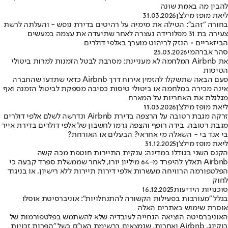
להבין מה באמת שונה
ליאת מופז מילצ'ן
31.03.2026
בחורה "זהב": הטילה את מימיה על רהיטים בדירת נופש - והעלתה לרשת
צעירה בת 31 מפלורידה נעצרה לאחר שתיעדה את עצמה במעשים
הביזאריים • הנזק לריהוט מוערך באלפי דולרים
סהר אברהמי
25.03.2026
את Airbnb המלחמה לא מעניינת: מסרבת לבטל הזמנות למרות ביטולי
הטיסות
פעם הבאה שתשקלו להזמין אירוח דרך Airbnb כדאי שתדעו שהחברה
אינה מכירה במלחמה או ביטולי טיסות כסיבה מספקת לביטול הזמנה ואף
מגלגלת את האחריות על המארח
ליאת מופז מילצ'ן
11.03.2026
זרקה מגבת רטובה על הרצפה בדירת Airbnb ונדרשה לשלם אלפי דולרים
מגבת רטובה, בידה רופף והצפה גרמו לחשבון של אלפי דולרים בדירת אייר
בי אנד בי - השאלה מי אחראי? הבעלים או האורחת?
ליאת מופז מילצ'ן
31.12.2025
הקנס השני בגודלו במדינה: ענקית התיירות חוטפת מכה קשה
Airbnb תאלץ להיפרד מ-64 מיליון יורו, לאחר שממשלת ספרד קבעה כי
הפלטפורמה הרוויחה מעשרות אלפי דירות תיירות ללא רישיון, או בניגוד
לחוק
סוכנויות הידיעות
16.12.2025
בגלל "מעורבות בפעילות הקשורה להתנחלויות": אוניברסיטת אוסלו
אוסרת שימוש באתרים האלה
האוניברסיטה הוציאה הנחייה לעובדיה שלא להשתמש בפלטפורמות של
בוקינג, Airbnb ואחרות, שנמצאים ברשימת האו"ם בשל "הפרות זכויות