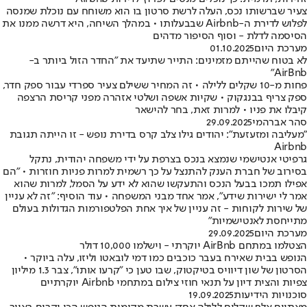
צעיר שברשותו נכס, העלה לרשת סרטון בו הוא משוחח עם נוכלת שמנסה
לפלוש לדירת ה-Airbnb שבבעלותו • במהלך השיחה, היא דרשה ממנו את
הסיסמה לדלת - וסוף הסיפור מדהים
מערכת היום
01.10.2025
לא בטוח שהייתם מזמינים: התייר שתיעד את "החדר הזול ביותר ב-
AirBnb"
פחות מ-10 שקלים ללילה • זה המחיר ששילם צעיר ספרדי עבור ספק חדר,
ספק צריף בבנגקוק • שקיות אשפה ושלטי אזהרה מפני קריסת הרצפה
קיבלו את פניו • למרות זאת, בחר להישאר
סהר אברהמי
29.09.2025
"מעליבה ומזעזעת": יהודים גילו צלב קרס בדירת נופש - זו הייתה תגובת
Airbnb
גרפיטי אנטישמי שנמצא בנכס בצרפת על ידי משפחה יהודית, נתקל
בסירוב של חברת הענק להתנצל על כך רשמית למרות פניות חוזרות • "הם
אפילו תמכו בבעל הנכס והתעקשו שהוא לא ידע על הסמל, למרות שהוא
אמר לי ישירות שידע", אמר אחד מבני המשפחה • עוד הוסיף: "זה לא עניין
של שירות לקוחות - זה עניין של איך אחת הפלטפורמות הגדולות בעולם
מתייחסת לאנטישמיות"
מערכת היום
29.09.2025
הצטלמו במתחם AirBnb יוקרתי - וישלמו 10,000 דולר
הנופש בבית שאירח בעבר כוכבים כמו דמי לובאטו וליזו, עלה ביוקר •
הסרטון של שון דיוויס בטיקטוק, שבו טען כי "קרעו אותו", צבר 1.3 מיליון
צפיות והצית דיון על תנאי חוזי צילום במתחמי Airbnb יוקרתיים
סוכנויות הידיעות
19.09.2025