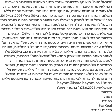
"ישראל היום" הוא גוף תקשורת שנוסד מתוך האמונה שהציבור הישראלי
ראוי לעיתונות טובה יותר, מאוזנת יותר ומדויקת יותר. עיתונות שמדברת
ולא צועקת. עיתונות אמינה, אובייקטיבית ועניינית. עיתונות אחרת וללא
תשלום. המהדורה המודפסת הראשונה פורסמה ב-30 ביולי 2007, וב-2010
הפך "ישראל היום" לעיתון הישראלי בעל שיעור החשיפה הגבוה ביותר בימי
חול. מו"ל העיתון היא ד"ר מרים אדלסון. העורך הראשי הוא עמר לחמנוביץ,
והעורך המייסד הוא עמוס רגב. אתרי האינטרנט של "ישראל היום" בעברית
ובאנגלית, כמו כן היישומונים (אפליקציות) לאנדרואיד ול-iOS, מציגים
חדשות מסביב לשעון, תוכן בלעדי, מבזקים ועדכונים, ניתוחים ופרשנויות,
וידיאו, פודקאסטים ושידורים חיים. פלטפורמות הדיגיטל של "ישראל היום"
כוללות ערוצי חדשות ודעות, תרבות ובידור, לייף סטייל, טכנולוגיה, ספורט,
כלכלה וצרכנות, בריאות, חיילים, אוכל, יהדות, תיירות ורכב. ב-2021 עלו
לאוויר האתר החדש והיישומון החדש של "ישראל היום" בעברית, במטרה
לספק לגולשים חוויה מהירה, עדכנית, בטוחה ונוחה. תכני המהדורה
המודפסת של העיתון זמינים גם באתר, במהדורה יומית מקוונת, ואפשר
לקבל אותם גם בניוזלטר. מועדון ההטבות הייחודי "הקליקה של ישראל
היום" מציע לגולשי האתר הנחות ומבצעים על מוצרים ושירותים. ישראל
היום פתוח להערות, לביקורת ולהצעות לשיפור מקהל הקוראים. פנו אלינו
במייל hayom@israelhayom.co.il.
יום שלישי, 23.6.2026
ח' בתמוז תשפ"ו
חדשות
דעות
ספורט
ForReal
תרבות ובידור