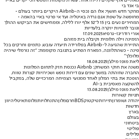
מאתיים אלף שקלים ללילה אחד: עשרת מקומות הנופש הכי יקרים באייר
בי אנד בי
מחקר חדש חושף: אלו הם נכסי ה-Airbnb היקרים ביותר בעולם •
מחופשה על שפת אגם גרדה באיטליה ועד אי פרטי באיי בהאמה •
המחירים נעים בין 15 ל־52 אלף יורו ללילה, וממחישים את הביקוש ההולך
וגובר לחוויות יוקרה בלעדיות
אורי רודריגז-גרסיא
17.09.2025
הזמינה וילה חלומית וקיבלה בית מזוהם
התיירת שהגיעה ל-Airbnb בפלורידה תיעדה עובש, כתמים וחרקים בכל
פינה • כשהתלוננה, המארח הפתיע בתגובה מקוממת: “זה נורמלי שיהיה
מלוכלך”
ליאת מופז מילצ'ן
18.08.2025
משנה את חוקי המשחק: Airbnb נכנסת חזק לתחום המלונות
החברה שזוהתה במשך שנים עם דירות נופש ושכירויות קצרות טווח,
הופכת את בתי המלון לאחד ממנועי הצמיחה המרכזיים שלה, במקביל
להשקעה מאסיבית ב-AI
ליאת מופז מילצ'ן
13.08.2025
תגיות קשורות
יהודה ושומרון
תיירות
טיקטוק
BDS
חרם
מלון
התנחלויות
מלונות
איטליה
יוון
חדשות
בארץ
בעולם
ביטחוני
פוליטי
פלילים