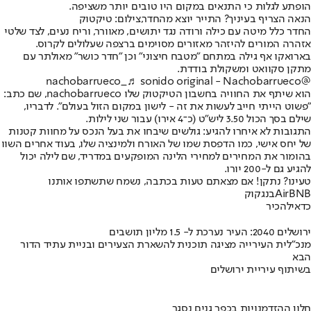
הופתע לגלות כי התנאים במקום היו טובים יותר משציפה.
הנאה הצריף בעיניך? התייר יוצא מהחדר,צילום: טיקטוק
החדר כלל מיטה עם כילה ורודה נגד יתושים, מאוורר, וריח נעים, לצד שלטי
אזהרה המורים להיזהר מאזורים מסוימים ברצפה שעלולים לקרוס.
בארואקו אף גילה במתחם "מטבח חיצוני" וכן "חדר כושר" מאולתר עם
מתקן סקוואט ומשקולת בודדת.
♬ sonido original - Nachobarrueco
@nachobarrueco_
הוא שיתף את החוויה בחשבון הטיקטוק שלו nachobarrueco, שם כתב:
"פשוט הייתי חייב לעשות את זה - לישון במקום הזול בעולם". לדבריו,
שילם בסך הכול 3.50 ליש"ט (כ־4 אירו) עבור שני לילות.
התגובות לא איחרו להגיע: גולשים שיבחו את בעל הנכס על מחוות קטנות
של יחס אישי, כמו הדפסת שמו של האורח ולמינציה שלו, בעוד אחרים השוו
בהומור את המחירים למחירי הלינה המופקעים במדריד, שם לילה יכול
להגיע גם ל-200 יורו.
טעינו? נתקן! אם מצאתם טעות בכתבה, נשמח שתשתפו אותנו
AirBNB
בנגקוק
כדאי
להכיר
ירושלים 2040: העיר נערכת ל- 1.5 מליון תושבים
מנכ"לית העירייה מציגה תוכנית להשארת הצעירים ובניית עתיד הדור
הבא
בשיתוף עיריית ירושלים
חלון ההזדמנויות בכפר גנים נסגר