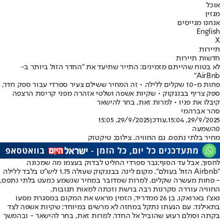
אוכל
מגזין
אנחנו מגייסים
English
X
תיירות
חדשות תיירות
לא בטוח שהייתם מזמינים: התייר שתיעד את "החדר הזול ביותר ב-
AirBnb"
פחות מ-10 שקלים ללילה • זה המחיר ששילם צעיר ספרדי עבור ספק חדר,
ספק צריף בבנגקוק • שקיות אשפה ושלטי אזהרה מפני קריסת הרצפה
קיבלו את פניו • למרות זאת, בחר להישאר
סהר אברהמי
29/9/2025, 15:04
,עודכן
29/9/2025, 15:05
0
השמעה
מחיר בלתי נתפס. גם החוויה. צילום: טיקטוק
לחסוך, אבל עד הסוף:
גבר ספרדי החליט לבדוק בעצמו מה שמכונה
"Airbnb הזול בעולם", מקום לינה בבנגקוק שעולה 1.75 ליש"ט בלבד ללילה
- פחות מעשרה שקלים. למרות שמדובר במחיר שנשמע כמעט בלתי נתפס,
החוויה עוררה סקרנות רבה ברשת וזכתה למאות תגובות.
נאצ'ו בארואקו, בן 26 ממדריד, הזמין מראש את המקום במסגרת מסעו
בתאילנד. עם הגעתו נתקל במחזה לא מרשים במיוחד: שקיות אשפה לצד
בקתה וסולם רעוע שהוביל אל החדר. למרות זאת, בחר להישאר - ובהמשך