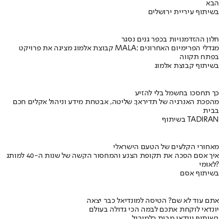
הבא
בשיתוף עיריית ירושלים
חלון ההזדמנויות בכפר גנים נסגר
קבוצת אלמוג מציגה את פרויקט MALA: מגדלי הפרימיום האחרונים
בפתח תקווה
בשיתוף קבוצת אלמוג
כך תחסכו בחשמל בלי להזיע
מהפכת האנרגיה של תדיראן: שליטה, אבטחת מידע וניהול אקלים חכם
בבית
בשיתוף TADIRAN
מאחורי הקלעים של הטעם הישראלי
איך אסם הפכה את תקופת הצנע והמחסור הקשה של שנות ה-40 למותג
לאומי?
בשיתוף אסם
אתם עוד לא שם? הטיסה למונדיאל כבר יצאה
יונדאי לוקחת אתכם לבמה הכי גדולה בעולם
בשיתוף יונדאי מבית כלמוביל