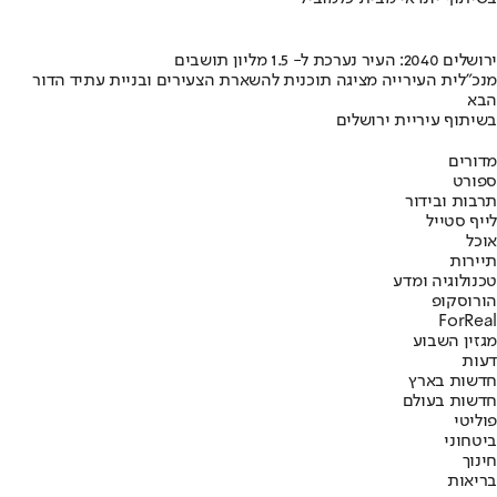
ירושלים 2040: העיר נערכת ל- 1.5 מליון תושבים
מנכ"לית העירייה מציגה תוכנית להשארת הצעירים ובניית עתיד הדור
הבא
בשיתוף עיריית ירושלים
מדורים
ספורט
תרבות ובידור
לייף סטייל
אוכל
תיירות
טכנולוגיה ומדע
הורוסקופ
ForReal
מגזין השבוע
דעות
חדשות בארץ
חדשות בעולם
פוליטי
ביטחוני
חינוך
בריאות