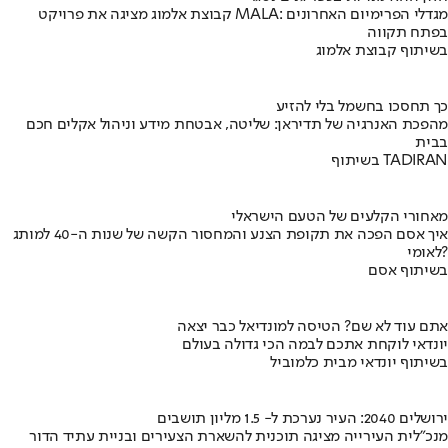
קבוצת אלמוג מציגה את פרויקט MALA: מגדלי הפרימיום האחרונים
בפתח תקווה
בשיתוף קבוצת אלמוג
כך תחסכו בחשמל בלי להזיע
מהפכת האנרגיה של תדיראן: שליטה, אבטחת מידע וניהול אקלים חכם
בבית
בשיתוף TADIRAN
מאחורי הקלעים של הטעם הישראלי
איך אסם הפכה את תקופת הצנע והמחסור הקשה של שנות ה-40 למותג
לאומי?
בשיתוף אסם
אתם עוד לא שם? הטיסה למונדיאל כבר יצאה
יונדאי לוקחת אתכם לבמה הכי גדולה בעולם
בשיתוף יונדאי מבית כלמוביל
ירושלים 2040: העיר נערכת ל- 1.5 מליון תושבים
מנכ"לית העירייה מציגה תוכנית להשארת הצעירים ובניית עתיד הדור