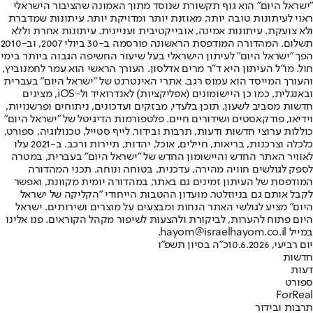
"ישראל היום" הוא גוף תקשורת שנוסד מתוך האמונה שהציבור הישראלי
ראוי לעיתונות טובה יותר, מאוזנת יותר ומדויקת יותר. עיתונות שמדברת
ולא צועקת. עיתונות אמינה, אובייקטיבית ועניינית. עיתונות אחרת וללא
תשלום. המהדורה המודפסת הראשונה פורסמה ב-30 ביולי 2007, וב-2010
הפך "ישראל היום" לעיתון הישראלי בעל שיעור החשיפה הגבוה ביותר בימי
חול. מו"ל העיתון היא ד"ר מרים אדלסון. העורך הראשי הוא עמר לחמנוביץ,
והעורך המייסד הוא עמוס רגב. אתרי האינטרנט של "ישראל היום" בעברית
ובאנגלית, כמו כן היישומונים (אפליקציות) לאנדרואיד ול-iOS, מציגים
חדשות מסביב לשעון, תוכן בלעדי, מבזקים ועדכונים, ניתוחים ופרשנויות,
וידיאו, פודקאסטים ושידורים חיים. פלטפורמות הדיגיטל של "ישראל היום"
כוללות ערוצי חדשות ודעות, תרבות ובידור, לייף סטייל, טכנולוגיה, ספורט,
כלכלה וצרכנות, בריאות, חיילים, אוכל, יהדות, תיירות ורכב. ב-2021 עלו
לאוויר האתר החדש והיישומון החדש של "ישראל היום" בעברית, במטרה
לספק לגולשים חוויה מהירה, עדכנית, בטוחה ונוחה. תכני המהדורה
המודפסת של העיתון זמינים גם באתר, במהדורה יומית מקוונת, ואפשר
לקבל אותם גם בניוזלטר. מועדון ההטבות הייחודי "הקליקה של ישראל
היום" מציע לגולשי האתר הנחות ומבצעים על מוצרים ושירותים. ישראל
היום פתוח להערות, לביקורת ולהצעות לשיפור מקהל הקוראים. פנו אלינו
במייל hayom@israelhayom.co.il.
יום רביעי, 10.6.2026
כ"ה בסיון תשפ"ו
חדשות
דעות
ספורט
ForReal
תרבות ובידור