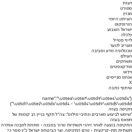
דעות
ספורט
מגזין
העיתון היומי
הורוסקופ
ישראל השבוע
כלכלה
לייף סטייל
מעריב לנוער
טכנולוגיה מדע וסביבה
העולם
משחקים
פודקאסטים
וידאו
אנחנו מגייסים
X
שיתוף כתבה
{"name":"\u05ea\u05e7\u05d9\u05e4\u05d4
\u05d1\u05e2\u05d6\u05d4 - \u05d4\u05d9\u05d5\u05dd"}
תקיפה בעזה
"שימש לביצוע מארבים ונתיבי מילוט": צה"ל תקף בניין רב קומות של
חמאס בעזה
התקיפה בוצעה לאחר זיהוי תשתיות טרור במבנה • מתחת למבנה אותרה
תשתית תת-קרקעית • טרם התקיפה, שר הביטחון ישראל כ"ץ מסר כי: