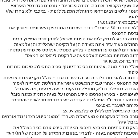
אלופת ישראל העלתה פוסט ברשתות החברתיות עם תמונה של חייל בעזה
עם צעיף הקבוצה וכתבה: "תודה גיבורים" • גורמים בכדורסל האירופי
זעמו, גולשים רבים דרשו מהנהלת המפעל לגנות • במכבי ת"א בחרו שלא
להגיב
יעקב מאיר
14.01.2024
"לא יותר מ-50 הרוגים": בכיר בשירותי המודיעין האירופיים מפריך את
גרסת החמאס
נדמה כי בעולם מקבלים את טענות ישראל, לפיהן זירת הפיצוץ בבית
החולים בעיר עזה אינה מעידה הן על תקיפה ישראלית והן על מאות
ההרוגים להם טוען החמאס • בלייק ספנדלי, אנליסט של מודיעין פתוח:
"רוב העדויות מצביעות על פגיעה של רקטת ג'יהאד או חמאס"
דוד ברון
19.10.2023
צה"ל תקף בעזה, עימותים בכיכר דיזנגוף סביב התפילה: סיכום כותרות
כיפור
בתגובה להפרחת בלוני תבערה והפרות סדר - צה"ל תקף עמדות צבאיות
של החמאס • אחרי שבית המשפט אישר את החלטת העירייה לאסור
הפרדה בתפילה בת"א, מתפללים הקימו יריעה ארעית, מה שהוביל
לעימותים • באיראן פרסמו מידע המרמז על בעיה כרונית ממנה סובל
נתניהו • וגם: יו"ר הפרלמנט הקנדי הביע כבוד מיוחד לאדם שהתברר
כלוחם לשעבר באס.אס
אבי כהן
,
מישל מכול
,
לילך שובל
25.09.2023
גורם בצה"ל בעקבות מבצע "עלות השחר": "מנענו פיגוע רצחני נגד אזרחים
בגבול עזה"
בעקבות פתיחת המבצע הצבאי המיוחד, פירט גורם בכיר בצה"ל את
הסיבות לתקיפה בעזה • לדבריו בעקבות המידע על הכוונה של הג'יהאד