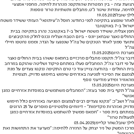
רצועת עזה • בין המטרות שהותקפו: מנהרות לחימה, מחסני אמצעי
לחימה, עמדות שיגור נ"ט, מחבלים ותשתיות טרור נוספות
לילך שובל
19.05.2025
לאחר שנפצע בתקיפה לפני כחודש: חוסל ה"עיתונאי" העזתי ששידר משטח
ישראל ב-7 באוקטובר
חסן אצליח, ששידר משטח ישראל ב-7 באקטובר, נהרג בתקיפה בבית
החולים נאצר שבחאן יונס • ביום הטבח אצליח נכנס לחלק מהקיבוצים
ותועד סמוך לאחד הטנקים של צה"ל שנפגעו על הגדר, וממנו נחטפו חיילי
צה"ל
מערכת היום
13.05.2025
דובר צה"ל: תקפנו מחבלים מרכזיים בחמאס ששהו בבית החולים נאצר
על פי דובר צה"ל, המחבלים פעלו במתחם פיקוד ושליטה שהוקם במרחב
בית החולים • בהודעה צויין עוד כי טרם התקיפה ננקטו צעדים על מנת
לצמצם את הסיכוי לפגיעה באזרחים שימוש בחימוש מדויק, תצפיות
מהאוויר ומידע מודיעני נוסף
מערכת היום
13.05.2025
צה"ל תקף בית ספר בעזה: "המחבלים משתמשים במוסדות אזרחיים כמגן
אנושי"
צה"ל ושב"כ: "ננקטו צעדים רבים לצמצום הפגיעה באזרחים כולל חימוש
מדויק ואזהרות מקדימות" • דיווחים פלסטיניים מוסרים על 25 הרוגים
במתחם בית ספר • "חמאס ממשיך להשתמש במוסדות אזרחיים כמגן
לפעולות טרור"
לילך שובל
,
שחר קליימן
03.04.2025
מרכז המשק של ניר יצחק על החזרה ללחימה: "מערער את התחושות ואת
הביטחון"