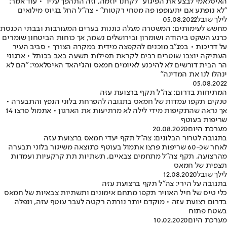
האיסלאמי לבצע את הפיגוע "לקחנו יוזמה, וזה התהפך עליו" • עוד אמר:
"לא נופתע אם יתעופפו פה מטחי רקטות" • צה"ל החל בגיוס מילואים
לילך שובל
05.08.2022
מחשש לעימותים: המשטרה מעלה כוננות בערים המעורבות ובבתי הכנסת
כרגע השקט ביהודה ושומרון ובירושלים נשמר, אך כוחות הביטחון שומרים
על דריכות • במג"ב מוכנים להקפצה מידית במקרה הצורך • סביב העיר
העתיקה יוצבו שוטרים רבים לקראת תפילות תשעה באב בכותל • ארגוני
הר הבית דורשים לא להיכנע לאיומים חמאס והג'יהאד האיסלאמי: "הם לא
ינהלו לנו את המדינה"
05.08.2022
המתיחות בדרום: צה"ל תקף ברצועת עזה
טנקים תקפו עמדות של חמאס בתגובה להפרחת בלוני הנפץ והתבערה •
אך נראה שהתקיפות מידי לילה לא מרתיעות את הארגון • אתמול פרצו 14
שריפות בעוטף
מערכת היום
20.08.2020
בתגובה לטרור הבלונים: צה"ל תקף יעדי חמאס ברצועת עזה
לאחר שכ-60 שריפות פרצו אתמול בעוטף כתוצאה משיגור בלוני תבערה
מהרצועה, תקף צה"ל מתחמים צבאיים, תשתיות תת קרקעיות ועמדות
תצפית של חמאס
לילך שובל
12.08.2020
בתגובה על הירי: צה"ל תקף ברצועת עזה
כלי טיס של חיל האוויר תקפו מתחם אימונים ותשתיות צבאיות של חמאס
בדרום רצועת עזה • מוקדם יותר נורתה רקטה לעבר עוטף עזה, ונפלה
בשטח פתוח
מערכת היום
10.02.2020