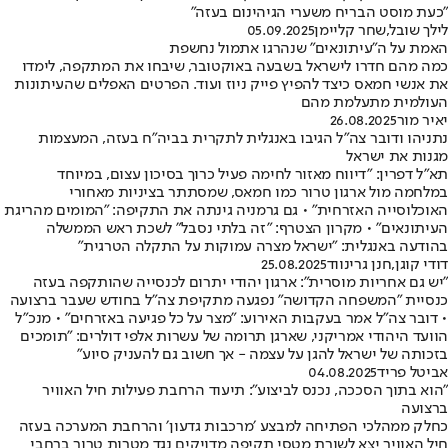
"כעת מוסט הבריח משערי הגיהינום בעזה"
לילך שובל
,
שחר קליימן
05.09.2025
האמת על ה"עיתונאים" שנהרגו אתמול נחשפת
כמה מהם חדרו לישראל בשבעה באוקטובר, שיבחו את המתקפה, לימדו
את אנשי חמאס כיצד להפיץ פייק ניוז ועוד. הפרטים האפלים שהעיתונות
העולמית מתעלמת מהם
יאיר מור
26.08.2025
נתניהו ודובר צה"ל הגיבו באנגלית לתקרית בביה"ח בעזה, המעצמות
מגנות את ישראל
תא"ל דפרין: "דיווח מאזור לחימה פעיל כרוך בסיכון עצום, במיוחד
במלחמה מול ארגון טרור כמו חמאס, שמסתתר בציניות מאחורי
האוכלוסייה האזרחית" • גם גרמניה גינתה את התקיפה: "המומים מהריגת
העיתונאים" • מקרון הצטרף: "זה בלתי נסבל" לשכת ראש הממשלה
בהודעה באנגלית: "ישראל מצרה עמוקות על התקלה הטרגית"
דודי קוגן
,
חנן גרינווד
25.08.2025
"יש גם אחריות מוסרית": ארגון יהודי יתרום לכנסייה שהותקפה בעזה
כנסיית "המשפחה הקדושה" נפגעה מתקיפת צה"ל בחודש שעבר ברצועה
• דובר צה"ל אמר בעקבות האירוע: "מצר על כל פגיעה באזרחים" • מנכ"ל
הוועד היהודי אמריקני, שארגן תרומה של עשרות אלפי דולרים: "תומכים
בזכותה של ישראל להגן על עצמה - אך חשוב גם להעניק סיוע"
אביטל פריד
04.08.2025
"הוא בתוך הסככה, נכנס לביצוע": תיעוד הרחבת פעילות חיל האוויר
ברצועה
כחלק ממהלכי הפתיחה למבצע ׳מרכבות גדעון׳ והרחבת המערכה בעזה
חיל האוויר יצא לשורת מטסי תקיפה מדויקים נגד מטרות טרור ברחבי