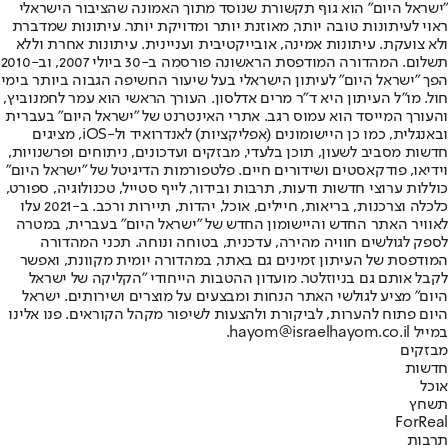
"ישראל היום" הוא גוף תקשורת שנוסד מתוך האמונה שהציבור הישראלי
ראוי לעיתונות טובה יותר, מאוזנת יותר ומדויקת יותר. עיתונות שמדברת
ולא צועקת. עיתונות אמינה, אובייקטיבית ועניינית. עיתונות אחרת וללא
תשלום. המהדורה המודפסת הראשונה פורסמה ב-30 ביולי 2007, וב-2010
הפך "ישראל היום" לעיתון הישראלי בעל שיעור החשיפה הגבוה ביותר בימי
חול. מו"ל העיתון היא ד"ר מרים אדלסון. העורך הראשי הוא עמר לחמנוביץ,
והעורך המייסד הוא עמוס רגב. אתרי האינטרנט של "ישראל היום" בעברית
ובאנגלית, כמו כן היישומונים (אפליקציות) לאנדרואיד ול-iOS, מציגים
חדשות מסביב לשעון, תוכן בלעדי, מבזקים ועדכונים, ניתוחים ופרשנויות,
וידיאו, פודקאסטים ושידורים חיים. פלטפורמות הדיגיטל של "ישראל היום"
כוללות ערוצי חדשות ודעות, תרבות ובידור, לייף סטייל, טכנולוגיה, ספורט,
כלכלה וצרכנות, בריאות, חיילים, אוכל, יהדות, תיירות ורכב. ב-2021 עלו
לאוויר האתר החדש והיישומון החדש של "ישראל היום" בעברית, במטרה
לספק לגולשים חוויה מהירה, עדכנית, בטוחה ונוחה. תכני המהדורה
המודפסת של העיתון זמינים גם באתר, במהדורה יומית מקוונת, ואפשר
לקבל אותם גם בניוזלטר. מועדון ההטבות הייחודי "הקליקה של ישראל
היום" מציע לגולשי האתר הנחות ומבצעים על מוצרים ושירותים. ישראל
היום פתוח להערות, לביקורת ולהצעות לשיפור מקהל הקוראים. פנו אלינו
במייל hayom@israelhayom.co.il.
מבזקים
חדשות
אוכל
תשחץ
ForReal
תרבות