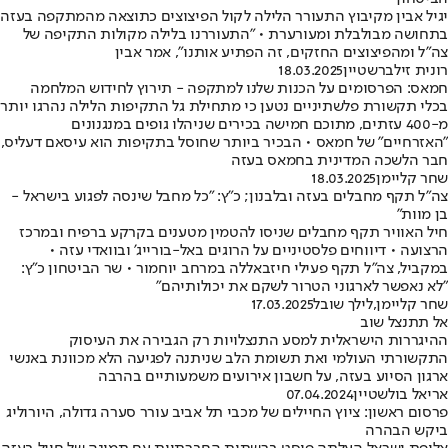
יגיל אבין מקיבוץ התעורר הלילה לקול הפיצוצים כתוצאה מהמתקפה בעזה
בתחושה מבולבלת ומעורערת • "התעוררנו בלילה מקולות התקיפה של
צה"ל ומהפיצוצים החזקים, זה הפתיע אותנו", אמר אבין
רונית זילברשטיין
18.03.2025
חמאס: הפרסומים על הכנות שלנו למתקפה - תירוץ לחידוש המלחמה
בכלי תקשורת פלשתיניים נטען כי מתחילת גל התקיפות הלילה נהרגו יותר
מ-400 עזתים, מתוכם חמישה בכירים שניהלו גופים במנגנונים
"האזרחיים" של חמאס • הבכיר ביותר שחוסל בתקיפות הוא עיסאם דעליס,
חבר הלשכה המדינית בחמאס בעזה
שחר קליימן
18.03.2025
צה"ל תקף מחבלים בעזה ובלבנון; כ"ץ: "כל מחבל שינסה לפגוע בישראל -
בן מוות"
חיל האוויר תקף מחבלים שניסו להטמין מטענים בקרקע ברפיח ובמרכז
הרצועה • דיווחים פלסטיניים על הרוגים באל-בורייג' ובוואדי עזה •
במקביל, צה"ל תקף פעילי חיזבאללה במרחב יוחמור • שר הביטחון כ"ץ:
"לא נאפשר לארגוני הטרור לשקם את יכולותיהם"
שחר קליימן
,
לילך שובל
17.03.2025
אל תתנצל שוב
ההיגררות הישראלית למסע התנצלויות רק הגבירה את העיסוק
התקשורתי העולמי ואת תשומת הלב שניתנה לפגיעה הלא מכוונת באנשי
ארגון הסיוע בעזה, על חשבון אירועים משמעותיים בהרבה
אריאל בולשטיין
07.04.2024
פרסום ראשון: ציוץ החיילים של מכבי תל אביב עורר סערה גדולה, היורוליג
ביקש הבהרה