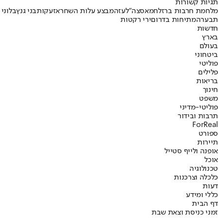
תגיות קשורות
מלחמת חרבות ברזל
חמאס
צה"ל
עזה
מבצע עלות השחר
אזעקות
בני גנץ
בלוני
תבערה
מתיחות בדרום
ירי רקטות
חדשות
בארץ
בעולם
ביטחוני
פוליטי
פלילים
בריאות
חינוך
משפט
פוליטי-מדיני
תרבות ובידור
ForReal
ספורט
תיירות
אופנה ולייף סטייל
אוכל
טכנולוגיה
כלכלה וצרכנות
דעות
כללי ומידע
דף הבית
זמני כניסת וצאת שבת