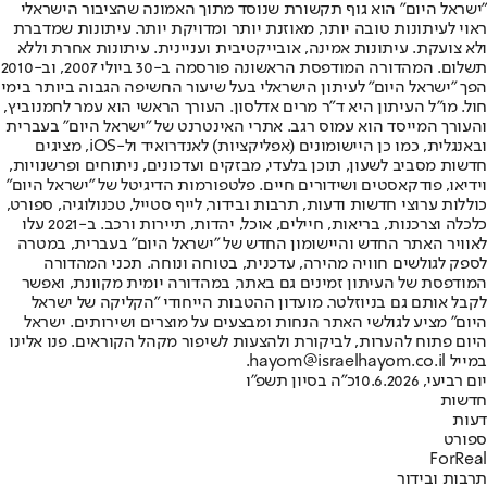
"ישראל היום" הוא גוף תקשורת שנוסד מתוך האמונה שהציבור הישראלי
ראוי לעיתונות טובה יותר, מאוזנת יותר ומדויקת יותר. עיתונות שמדברת
ולא צועקת. עיתונות אמינה, אובייקטיבית ועניינית. עיתונות אחרת וללא
תשלום. המהדורה המודפסת הראשונה פורסמה ב-30 ביולי 2007, וב-2010
הפך "ישראל היום" לעיתון הישראלי בעל שיעור החשיפה הגבוה ביותר בימי
חול. מו"ל העיתון היא ד"ר מרים אדלסון. העורך הראשי הוא עמר לחמנוביץ,
והעורך המייסד הוא עמוס רגב. אתרי האינטרנט של "ישראל היום" בעברית
ובאנגלית, כמו כן היישומונים (אפליקציות) לאנדרואיד ול-iOS, מציגים
חדשות מסביב לשעון, תוכן בלעדי, מבזקים ועדכונים, ניתוחים ופרשנויות,
וידיאו, פודקאסטים ושידורים חיים. פלטפורמות הדיגיטל של "ישראל היום"
כוללות ערוצי חדשות ודעות, תרבות ובידור, לייף סטייל, טכנולוגיה, ספורט,
כלכלה וצרכנות, בריאות, חיילים, אוכל, יהדות, תיירות ורכב. ב-2021 עלו
לאוויר האתר החדש והיישומון החדש של "ישראל היום" בעברית, במטרה
לספק לגולשים חוויה מהירה, עדכנית, בטוחה ונוחה. תכני המהדורה
המודפסת של העיתון זמינים גם באתר, במהדורה יומית מקוונת, ואפשר
לקבל אותם גם בניוזלטר. מועדון ההטבות הייחודי "הקליקה של ישראל
היום" מציע לגולשי האתר הנחות ומבצעים על מוצרים ושירותים. ישראל
היום פתוח להערות, לביקורת ולהצעות לשיפור מקהל הקוראים. פנו אלינו
במייל hayom@israelhayom.co.il.
יום רביעי, 10.6.2026
כ"ה בסיון תשפ"ו
חדשות
דעות
ספורט
ForReal
תרבות ובידור