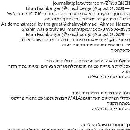
journalist)
pic.twitter.com/ZF950QNEki
August 25, 2025
— Eitan Fischberger (@EFischberger)
הרוג נוסף בתקיפה הוא אחמד אבו-עזיז, שכתב ב-7.10: “יומו הגדול של
דורנו", וספד לקרוב משפחה שהשתתף במתקפה.
As demonstrated by the great
@chalavyishmael
, Ahmed Hazem
Shahin was a truly evil man
https://t.co/BrMxuo42Wx
August 25, 2025
— Eitan Fischberger (@EFischberger)
טעינו? נתקן! אם מצאתם טעות בכתבה, נשמח שתשתפו אותנו
אל-ג'זירה
חמאס
עיתונאים
תקיפה בעזה
כדאי
להכיר
ירושלים 2040: העיר נערכת ל- 1.5 מליון תושבים
מנכ"לית העירייה מציגה תוכנית להשארת הצעירים ובניית עתיד הדור
הבא
בשיתוף עיריית ירושלים
חלון ההזדמנויות בכפר גנים נסגר
קבוצת אלמוג מציגה את פרויקט MALA: מגדלי הפרימיום האחרונים
בפתח תקווה
בשיתוף קבוצת אלמוג
כך תחסכו בחשמל בלי להזיע