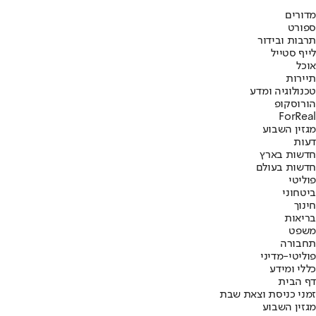
מדורים
ספורט
תרבות ובידור
לייף סטייל
אוכל
תיירות
טכנולוגיה ומדע
הורוסקופ
ForReal
מגזין השבוע
דעות
חדשות בארץ
חדשות בעולם
פוליטי
ביטחוני
חינוך
בריאות
משפט
תחבורה
פוליטי-מדיני
כללי ומידע
דף הבית
זמני כניסת וצאת שבת
מגזין השבוע