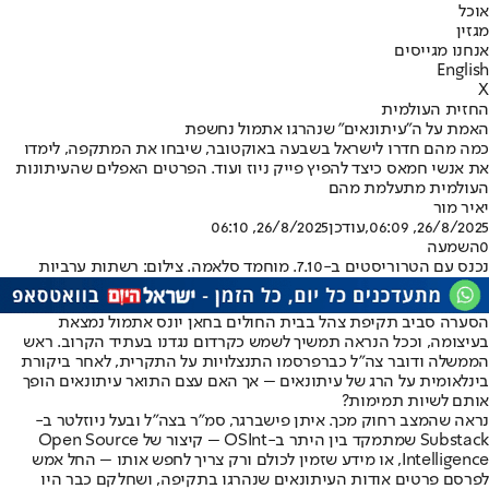
אוכל
מגזין
אנחנו מגייסים
English
X
החזית העולמית
האמת על ה"עיתונאים" שנהרגו אתמול נחשפת
כמה מהם חדרו לישראל בשבעה באוקטובר, שיבחו את המתקפה, לימדו
את אנשי חמאס כיצד להפיץ פייק ניוז ועוד. הפרטים האפלים שהעיתונות
העולמית מתעלמת מהם
יאיר מור
26/8/2025, 06:09
,עודכן
26/8/2025, 06:10
0
השמעה
נכנס עם הטרוריסטים ב-7.10. מוחמד סלאמה. צילום: רשתות ערביות
הסערה סביב תקיפת צהל בבית החולים בחאן יונס אתמול נמצאת
בעיצומה, וככל הנראה תמשיך לשמש כקרדום נגדנו בעתיד הקרוב. ראש
הממשלה ודובר צה"ל כבר
פרסמו התנצלויות על התקרית
, לאחר ביקורת
בינלאומית על הרג של עיתונאים – אך האם עצם התואר עיתונאים הופך
אותם לשיות תמימות?
נראה שהמצב רחוק מכך. איתן פישברגר, סמ"ר בצה"ל ובעל ניוזלטר ב-
Substack שמתמקד בין היתר ב-OSInt – קיצור של Open Source
Intelligence, או מידע שזמין לכולם ורק צריך לחפש אותו – החל אמש
לפרסם פרטים אודות העיתונאים שנהרגו בתקיפה, ושחלקם כבר היו