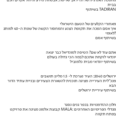
מהפכת האנרגיה של תדיראן: שליטה, אבטחת מידע וניהול אקלים חכם
בבית
בשיתוף TADIRAN
מאחורי הקלעים של הטעם הישראלי
איך אסם הפכה את תקופת הצנע והמחסור הקשה של שנות ה-40 למותג
לאומי?
בשיתוף אסם
אתם עוד לא שם? הטיסה למונדיאל כבר יצאה
יונדאי לוקחת אתכם לבמה הכי גדולה בעולם
בשיתוף יונדאי מבית כלמוביל
ירושלים 2040: העיר נערכת ל- 1.5 מליון תושבים
מנכ"לית העירייה מציגה תוכנית להשארת הצעירים ובניית עתיד הדור
הבא
בשיתוף עיריית ירושלים
חלון ההזדמנויות בכפר גנים נסגר
קבוצת אלמוג מציגה את פרויקט MALA: מגדלי הפרימיום האחרונים
בפתח תקווה