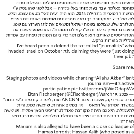
ידועים במשך חודשים או שנים כמשתתפים פעילים בפעילות טרור.
מוחמד סאלמה עבד בעת מותו באל-ג’זירה – אבל לפני שהועסק ע"י
הרשת הקטארית בתחילת 2024, הוא היה "עיתונאי" מטעם עצמו, ופלש
לישראל ב-7 באוקטובר. כך נראה מסרטונים שפרסם באותו יום בערוץ
הטלגרם שלו, שצולמו בשטח ישראל ונושאים את לוגו הערוץ עם שמו.
פישברגר מציין כי למרות ש"רק צילם תמונות", הוא נשמע משבח את
הטרוריסטים שאותם הוא מצלם תוך כדי ביום תמונות ניצחון עם עמדות
צה"ליות בוערות ברקע.
I've heard people defend the so-called "journalists" who
invaded Israel on October 7th, claiming they were "just doing
their job."
Spare me.
Staging photos and videos while chanting "Allahu Akbar" isn’t
journalism—it’s active
participation.
pic.twitter.com/jiWaOdapWv
March 19, 2025
— Eitan Fischberger (@EFischberger)
מרים אבו-דקה, שעבדה עבור AP, CNN ועוד, לימדה קורסים ב"עיתונות"
במשרד המידע של חמאס – או, במלים אחרות, שימשה כמנטורית
לתעמולה. היא גם היתה מקורבת מאוד לטרוריסט חסאן אסליח, ושימשה
כשירות ההסעות הפרטי שלו מאז תחילת המלחמה ועד שנהרג במאי
האחרון.
Mariam is also alleged to have been a close colleague of
Hamas terrorist Hassan Aslih (who posed as a