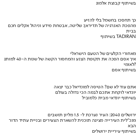
בשיתוף קבוצת אלמוג
כך תחסכו בחשמל בלי להזיע
מהפכת האנרגיה של תדיראן: שליטה, אבטחת מידע וניהול אקלים חכם
בבית
בשיתוף TADIRAN
מאחורי הקלעים של הטעם הישראלי
איך אסם הפכה את תקופת הצנע והמחסור הקשה של שנות ה-40 למותג
לאומי?
בשיתוף אסם
אתם עוד לא שם? הטיסה למונדיאל כבר יצאה
יונדאי לוקחת אתכם לבמה הכי גדולה בעולם
בשיתוף יונדאי מבית כלמוביל
ירושלים 2040: העיר נערכת ל- 1.5 מליון תושבים
מנכ"לית העירייה מציגה תוכנית להשארת הצעירים ובניית עתיד הדור
הבא
בשיתוף עיריית ירושלים