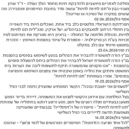
מזליגה לאזורים מיושבים ולהדבקת חיות מחמד הולך ועולה • ד"ר שרון
מעוז-נבון מ"תנו לחיות לחיות" עושה סדר בחובת החיסונים ומסבירה: מה
עושים במקרה של נשיכה או שריטה?
אסף גולן
02.06.2026
הפרדוקס הישראלי: מלטפים כלב ביד אחת, ואוכלים חיות ביד השנייה
בין חתולי הרחוב למאבקים בביהמ"ש, יעל ארקין, מנכ"לית תנו לחיות
לחיות, מנהלת מלחמה על החמלה • בראיון היא מפרקת את המיתוס לפיו
זכויות בע"ח הן פריבילגיה • מספרת על שינוי במגמות האימוץ • ונזכרת
במפגש מיוחד עם כלב במקלט
רן פוני
23.04.2026
בג"ץ הורה למשטרה להבהיר את הנהלים בנוגע לשימוש בסוסים בהפגנות
בג"ץ הורה למשטרת ישראל להבהיר את הנהלים ביחס להפעלת סוסים
בהפגנות • "אנו מקווים שהמשטרה תיקח לתשומת ליבה את הערות בית
המשפט ותתקן את נהליה באופן שיבטיח את צמצום השימוש והפגיעה
בסוסים", אמרו בעמותת "תנו לחיות לחיות"
אסף גולן
19.03.2026
"לפעמים אני יושבת ובוכה": הקשר המפתיע שמעניק נחמה לבני הגיל
השלישי
בצל המלחמה עם איראן והקושי לפגוש את המשפחה, דיירת בדיור המוגן
משען גבעתיים מגלה רגעים של חום, מגע ורוגע דווקא בחתוליה של עמותת
"תנו לחיות לחיות" • סיפורה של ה"חתולייה" בגבעתיים שמעניקה
משמעות חדשה לדיירים בני הגיל השלישי
אסף גולן
16.03.2026
"לכל אחד מגיעה הזדמנות": הסיפורים המרגשים של לוסי וצ'אצ'י - שהפכו
למשפחה