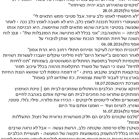
"מקווים שהאירוע הבא יהיה כשיחזור"
אסף גולן
28.01.2025
"לא חיפשתי לאמץ כלב עיוור, אבל סטיבי ממש התאים לי"
כשעופרי רוזנטל תכננה לאמץ כלב, היא לא חשבה לאמץ כלב נכה • לאחר
שפגשה בסטיבי והבינה שהוא מתאים למה שחיפשה, היא הכניסה אותו
לביתה – והתאהבה: "אני בכלל לא מרגישה את המוגבלות שלו" • וגם: לוח
השנה של חיות המחמד הנכות שהופך אותן לגיבורי על
אסף גולן
06.08.2024
"תוכנית המדינה לעיקור וסירוס חתולי רחוב היא הרת אסון"
לאחר הפרסום ב"ישראל היום" לפיו מיליוני שקלים יועברו לעשרות רשויות
מקומיות לטיפול בתופעת החתולים המשוטטים, בעמותת "תנו לחיות
לחיות" טענו כי הצעד של משרד החקלאות מהווה בכלל עיכוב חמור
בהקצאת תקציב שקבוע בחוק • "זו דוגמה נוספת לכך שנושא הגנת החיות
בארץ צריך לעבור לרשות עצמאית, כזו שתדאג להן באמת"
מערכת היום
18.07.2024
דווקא עכשיו: הכלבים והחתולים שמחכים לבית חם | פינת האימוץ
המתוקים שתראו פה מחכים לבית חם שייקח אותם באהבה לחיים
מאושרים ומלאי ליטופים וליקוקים • הכירו את פלורה, סילי, ג'ולי, סנופי,
שוורץ, לוציוס ועוד – ואמצו אותם עוד היום
אסף גולן
16.07.2024
"סלבס שקונים כלבים הם חלק משרשרת נוראית של ניצול, התעללות
ומוות"
כשקרן פלס פרסמה שקנתה כלב, הרשת געשה – אבל לא נראה שרבים
טרחו בכלל להתעמק במשמעות הקשה של המעשה • תעשיית הכלבים