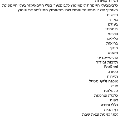
תגיות קשורות
כלבים
בעלי חיים
חתולים
אימוץ כלבים
צער בעלי חיים
אימוץ בעלי חיים
פינת
האימוץ השבועית
פינת אימוץ שבועית
אימוץ חתולים
פינת אימוץ
חדשות
בארץ
בעולם
ביטחוני
פוליטי
פלילים
בריאות
חינוך
משפט
פוליטי-מדיני
תרבות ובידור
ForReal
ספורט
תיירות
אופנה ולייף סטייל
אוכל
טכנולוגיה
כלכלה וצרכנות
דעות
כללי ומידע
דף הבית
זמני כניסת וצאת שבת