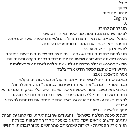
אוכל
מגזין
אנחנו מגייסים
English
X
תנו לחיות לחיות
לא מה שחשבתם: האמת שנחשפה באתר "המשביר"
במהלך ששילב את גמר "האח הגדול", הגולשים נחשפו להצעה שנראתה
תמימה - עד שגילו את המסר המפתיע שמאחוריה
ליהיא גלמן רם
28.06.2026
תנו לחיות לחיות חוגגת 40 שנה - עם תערוכת צילומים מרגשת במיוחד
הצצה ראשונה לתערוכה שמשגעת את תחנת הרכבת הקלה ומציגה את
הקשר המרפא שכולם מדברים עליו • אסור לכם לפספס את הצילומים
התיעודיים שיוצגו למשך חודש אחד בלבד
אסף גולן
22.06.2026
מפלגה שתתחייב לנושא הזה - תגרוף קולות משמעותיים בקלפי
מכון המחקר "מדגם" ערך סקר חדש עבור עמותת "תנו לחיות לחיות",
המצביע על משבר אמון משמעותי של הציבור הישראלי בפיקוח המדינה על
רווחת בעלי החיים • 27% מהמשיבים השיבו כי התחייבות של מפלגה
להקים רשות עצמאית להגנה על בעלי החיים תחזק את נכונותם להצביע
עבורה
אסף גולן
02.06.2026
קטלני: סכנת הכלבת בישראל - והצעדים שחובה לנקוט כדי להגן על הבית
נתונים חדשים מראים זינוק מדאיג במספר מקרי ההידבקות במחלה
הזיהומית הקטלנית • למרות שמרביתם מתרחשים סמוך לגבולות, החשש