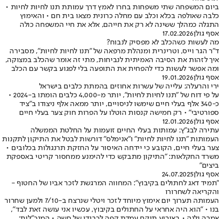
ביום המשפחה שתי משפחות בחרו לאמץ דרך עמותת תנו לחיות לחיות •
כלבה שאולפה בכלא וכלב עם מחלה כרונית מצאו בית חם • והאימוץ
התגלה כמהלך ששינה לא רק את חייהם, אלא את חיי המשפחה כולה
אסף גולן
17.02.2026
מה לעשות כשהכלב לא מפסיק לנבוח?
ד"ר הגר וייס, וטרינרית ומנהלת מרפאה של "תנו לחיות לחיות", מסבירה
איך לזהות את הסיבה האמיתית לנביחות, מתי זה אומר שהכלב במצוקה,
ומה אפשר לעשות כדי להפחית את התופעה בלי לפגוע בקשר עם הכלב
אסף גולן
19.01.2026
ירי והרעלה: עלייה של עשרות אחוזים בהמתת כלבים בישראל
על פי דוח של "תנו לחיות לחיות", יותר מ-4,000 כלבים הומתו ב-2024 •
כ-340 אלף בעלי חיים שימשו לניסויים, יותר ממאה אלף ניצודו ב"ציד
ספורטיבי" • רק חמישה קנסות הוטלו על הפרות חוק צער בעלי חיים
אסף גולן
12.01.2026
עתירה לבג"ץ: עמותות בעלי החיים זועמות על החלטת הממשלה
העמותות "תנו לחיות לחיות" ו"אנימלס" דורשות לבטל את התיקון לתקנות
צער בעלי חיים, הקובע כי יידחה האיסור על החזקת תרנגולות בכלובים •
משרד החקלאות: "התיקון מתבקש כדי להימנע ממחסור קריטי באספקת
ביצים"
אסף גולן
24.07.2025
"תמיד דאג לחתולים בקיבוץ": המחווה המרגשת לזכר אביו של החטוף -
והקריאה לשחרורו
העמותה תערוך יום אימוץ מיוחד לזכר ויטלי שנרצח ב-7/10 ולמען שחרור
בנו • "הוא היה אחראי על החתולים בקיבוץ, עכשיו אני עושה זאת לבד",
אמרה ילנה • באירוע תוקם עמדת קפה לכבודו של סשה • המנכ"לית: