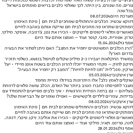
הגזעיים יוצרת בעיות קשות מאוד שגורמות לכלבות לשמש כמכונות לייצור
גורים, מה שגורם, בין היתר, לכך שאלפי כלבים בריאים מומתים בישראל
בכל שנה
מערכת היום
08.07.2024
דווקא עכשיו: הכלבים והחתולים שמחכים לבית חם | פינת האימוץ
המתוקים שתראו פה מחכים לבית חם שייקח אותם באהבה לחיים
מאושרים ומלאי ליטופים וליקוקים • הכירו את גפן, צ'רנובה, אוסקר, מילקי,
טרזן, אפורית, סובי, קופר ועוד – ואמצו אותם עוד היום
אסף גולן
15.04.2024
"הרג הכלבים המשוטטים יחמיר את המצב": האם ניתן לפתור את הבעיה
בדרום הארץ?
במשרד החקלאות יעבירו כ-2 מיליון שקלים לטיפול בנושא, כשלפי תזכיר
תיקון לחוק – פקחי המשרד יוכלו להרוג הכלבים בשטח אופן מיידי • יעל
ארקין, מנכ"לית "תנו לחיות לחיות": "המצב רק יחמיר את הבעיה"
ערן איצקוביץ
05.03.2024
שוקלים לאמץ כלב? אלו היתרונות בגידולו כחיית מחמד
מעבר לתפיסתו כחברו הטוב ביותר של האדם, הכלב עושה פלאים לרווחת
בעליהם – גם ברמה הפיזית והרגשית • איך כלבים מסייעים להתמודד עם
בדידות, עוזרים לילדים ולקשישים – ואפילו שומרים על הבריאות שלנו?
ערן איצקוביץ
08.02.2024
דווקא עכשיו: הכלבים והחתולים שמחכים לבית חם | פינת האימוץ
המתוקים שתראו פה מחכים לבית חם שייקח אותם באהבה לחיים
מאושרים ומלאי ליטופים וליקוקים • הכירו את אוליבר, ניקו, פינצ'י, דנונה,
לונה, פרינס, תאיר, מילקי ועוד – ואמצו אותם עוד היום
אסף גולן
28.01.2024