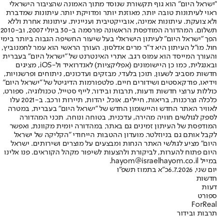
"ישראל היום" הוא גוף תקשורת שנוסד מתוך האמונה שהציבור הישראלי
ראוי לעיתונות טובה יותר, מאוזנת יותר ומדויקת יותר. עיתונות שמדברת
ולא צועקת. עיתונות אמינה, אובייקטיבית ועניינית. עיתונות אחרת וללא
תשלום. המהדורה המודפסת הראשונה פורסמה ב-30 ביולי 2007, וב-2010
הפך "ישראל היום" לעיתון הישראלי בעל שיעור החשיפה הגבוה ביותר בימי
חול. מו"ל העיתון היא ד"ר מרים אדלסון. העורך הראשי הוא עמר לחמנוביץ,
והעורך המייסד הוא עמוס רגב. אתרי האינטרנט של "ישראל היום" בעברית
ובאנגלית, כמו כן היישומונים (אפליקציות) לאנדרואיד ול-iOS, מציגים
חדשות מסביב לשעון, תוכן בלעדי, מבזקים ועדכונים, ניתוחים ופרשנויות,
וידיאו, פודקאסטים ושידורים חיים. פלטפורמות הדיגיטל של "ישראל היום"
כוללות ערוצי חדשות ודעות, תרבות ובידור, לייף סטייל, טכנולוגיה, ספורט,
כלכלה וצרכנות, בריאות, חיילים, אוכל, יהדות, תיירות ורכב. ב-2021 עלו
לאוויר האתר החדש והיישומון החדש של "ישראל היום" בעברית, במטרה
לספק לגולשים חוויה מהירה, עדכנית, בטוחה ונוחה. תכני המהדורה
המודפסת של העיתון זמינים גם באתר, במהדורה יומית מקוונת, ואפשר
לקבל אותם גם בניוזלטר. מועדון ההטבות הייחודי "הקליקה של ישראל
היום" מציע לגולשי האתר הנחות ומבצעים על מוצרים ושירותים. ישראל
היום פתוח להערות, לביקורת ולהצעות לשיפור מקהל הקוראים. פנו אלינו
במייל hayom@israelhayom.co.il.
יום שני, 6.7.2026
כ"א בתמוז תשפ"ו
חדשות
דעות
ספורט
ForReal
תרבות ובידור