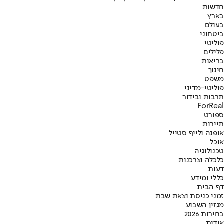
חדשות
בארץ
בעולם
ביטחוני
פוליטי
פלילים
בריאות
חינוך
משפט
פוליטי-מדיני
תרבות ובידור
ForReal
ספורט
תיירות
אופנה ולייף סטייל
אוכל
טכנולוגיה
כלכלה וצרכנות
דעות
כללי ומידע
דף הבית
זמני כניסת וצאת שבת
מגזין השבוע
בחירות 2026
אודות