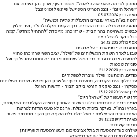
מתכנן לפי מה שאני אוהב לאכול", מספר השף, שרון כהן בשיחה עם
"ישראל היום" • וגם: תפריט הספיישל שיוגש לזמן מוגבל
מאיה דרין
05.07.2024
"המון בע"ח בארץ עוברים התעללות פיזית ונפשית"
מהעיזים שגידלה בבית ההורים, דרך הקמת מקלט לבע"ח, ועד חילוץ
כבשים משחיטה בהר הבית • שרון כהן, מייסדת "להתחיל מחדש", קמה
בכל בוקר להציל חיים
אסף גולן
24.12.2020
מסעדת שף מפוארת - על ארגזים
שבוע לאחר השקת המשלוחים של "שילה", יציב השף שרון כהן מחוץ
למסעדה ארגזים עבור ברי המזל שיתפסו מקום • שוחחנו עמו על כך ועל
סוגיות נוספות
מאיה דרין
21.12.2020
מודים, הופתענו: שילה עוברת למשלוחים
עד יחלוף זעם הקורונה, מסעדת השף של שרון כהן מציעה שירות משלוחים
מסקרן • וגם: פיקניק חורפי ביקב תבור • חדשות האוכל
לירן אוהלי
13.12.2020
זהו שף העשור של "ישראל היום"
שפים רבים התפרסמו ובלטו בעשור האחרון בסצנה הקולינרית המקומית,
בארץ ובחו"ל, בעיקר בזכות היכולת, אך גם לא מעט הודות לפריצת
האינסטגרם והריאליטי • מעל כולם בלט השף שרון כהן • מסכמים עשור
מאיה דרין
09.12.2019
תגיות קשורות
שילה
מסעדות
מסעדות בתל אביב
סיכום העשור
מסעדות שף
יונתן
רושפלד
חיים כהן
אייל שני
קבב
פיקניק