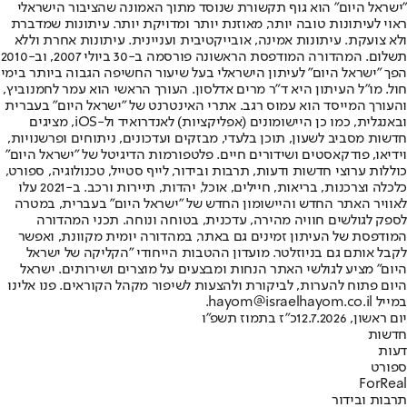
"ישראל היום" הוא גוף תקשורת שנוסד מתוך האמונה שהציבור הישראלי
ראוי לעיתונות טובה יותר, מאוזנת יותר ומדויקת יותר. עיתונות שמדברת
ולא צועקת. עיתונות אמינה, אובייקטיבית ועניינית. עיתונות אחרת וללא
תשלום. המהדורה המודפסת הראשונה פורסמה ב-30 ביולי 2007, וב-2010
הפך "ישראל היום" לעיתון הישראלי בעל שיעור החשיפה הגבוה ביותר בימי
חול. מו"ל העיתון היא ד"ר מרים אדלסון. העורך הראשי הוא עמר לחמנוביץ,
והעורך המייסד הוא עמוס רגב. אתרי האינטרנט של "ישראל היום" בעברית
ובאנגלית, כמו כן היישומונים (אפליקציות) לאנדרואיד ול-iOS, מציגים
חדשות מסביב לשעון, תוכן בלעדי, מבזקים ועדכונים, ניתוחים ופרשנויות,
וידיאו, פודקאסטים ושידורים חיים. פלטפורמות הדיגיטל של "ישראל היום"
כוללות ערוצי חדשות ודעות, תרבות ובידור, לייף סטייל, טכנולוגיה, ספורט,
כלכלה וצרכנות, בריאות, חיילים, אוכל, יהדות, תיירות ורכב. ב-2021 עלו
לאוויר האתר החדש והיישומון החדש של "ישראל היום" בעברית, במטרה
לספק לגולשים חוויה מהירה, עדכנית, בטוחה ונוחה. תכני המהדורה
המודפסת של העיתון זמינים גם באתר, במהדורה יומית מקוונת, ואפשר
לקבל אותם גם בניוזלטר. מועדון ההטבות הייחודי "הקליקה של ישראל
היום" מציע לגולשי האתר הנחות ומבצעים על מוצרים ושירותים. ישראל
היום פתוח להערות, לביקורת ולהצעות לשיפור מקהל הקוראים. פנו אלינו
במייל hayom@israelhayom.co.il.
יום ראשון, 12.7.2026
כ"ז בתמוז תשפ"ו
חדשות
דעות
ספורט
ForReal
תרבות ובידור