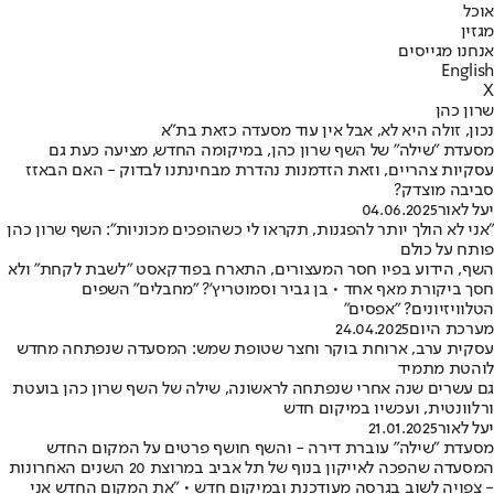
אוכל
מגזין
אנחנו מגייסים
English
X
שרון כהן
נכון, זולה היא לא, אבל אין עוד מסעדה כזאת בת"א
מסעדת "שילה" של השף שרון כהן, במיקומה החדש, מציעה כעת גם
עסקיות צהריים, וזאת הזדמנות נהדרת מבחינתנו לבדוק - האם הבאזז
סביבה מוצדק?
יעל לאור
04.06.2025
"אני לא הולך יותר להפגנות, תקראו לי כשהופכים מכוניות": השף שרון כהן
פותח על כולם
השף, הידוע בפיו חסר המעצורים, התארח בפודקאסט "לשבת לקחת" ולא
חסך ביקורת מאף אחד • בן גביר וסמוטריץ'? "מחבלים" השפים
הטלוויזיונים? "אפסים"
מערכת היום
24.04.2025
עסקית ערב, ארוחת בוקר וחצר שטופת שמש: המסעדה שנפתחה מחדש
לוהטת מתמיד
גם עשרים שנה אחרי שנפתחה לראשונה, שילה של השף שרון כהן בועטת
ורלוונטית, ועכשיו במיקום חדש
יעל לאור
21.01.2025
מסעדת "שילה" עוברת דירה - והשף חושף פרטים על המקום החדש
המסעדה שהפכה לאייקון בנוף של תל אביב במרוצת 20 השנים האחרונות
- צפויה לשוב בגרסה מעודכנת ובמיקום חדש • "את המקום החדש אני