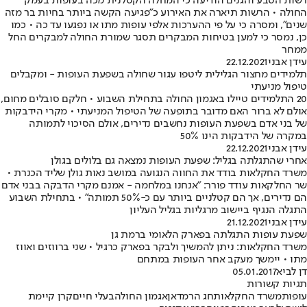
רשות הטבע והגנים הודיעה כי המחלה הקטלנית מכה בעופות בעמק
החולה • הרשות תיארה את האירוע כ"פגיעה הקשה ביותר בחיות בר מזה
שנים", ומסרה כי על פי ההערכות אלפי עופות מתו או נפגעו עד כה • כמו
כן, נמסר כי למען בטיחות המבקרים תסגר שמורת החולה למבקרים החל
ממחר
עידן אבני
22.12.2021
תלמידים מחצור הגלילית ליטפו עגור שחולה בשפעת העופות - ומקבלים
טיפול מניעתי
20 התלמידים טיילו באגמון החולה בתחילת השבוע • חלקם סובלים מחום,
אולם לא ברור האם מדובר בתופעה של הטיפול המניעתי • מקרי הידבקות
של בני אדם בשפעת העופות נחשבים נדירים, אולם הסיכוי לתמותה
במקרה של הידבקות הינו 50%
עידן אבני
22.12.2021
אחרי שהתגלתה בגליל: שפעת העופות נמצאה גם בלולים בגולן
משרד החקלאות בודד את החווה הנגועה במושב נאות גולן שליד הכנרת •
שר החלקאות עודד פורר: "אנחנו במלחמה - אמנם מקרי הדבקה בבני אדם
הם נדירים, אך הם קטלניים ביותר עם כ-50% תמותה" • בתחילת השבוע
התגלה הנגיף ביישוב מרגליות בגליל העליון
עידן אבני
21.12.2021
שפעת עופות התגלתה בפארק הלאומי ברמת גן
משרד החקלאות: ניתן להמשיך ולבקר בפארק כרגיל • שני ברווזים ואווז
מתו • יימשך מעקב אחר העופות במתחם
דן לביא
05.01.2017
תגיות קשורות
עופות
משרד החקלאות
חג הרמדאן
אגמון החולה
בעלי חיים
קרן קיימת