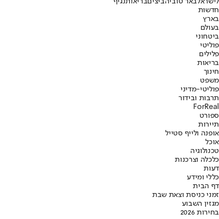
לישראל
באר טוביה
ביצים
בריאות
נגיף
חדשות
בארץ
בעולם
ביטחוני
פוליטי
פלילים
בריאות
חינוך
משפט
פוליטי-מדיני
תרבות ובידור
ForReal
ספורט
תיירות
אופנה ולייף סטייל
אוכל
טכנולוגיה
כלכלה וצרכנות
דעות
כללי ומידע
דף הבית
זמני כניסת וצאת שבת
מגזין השבוע
בחירות 2026