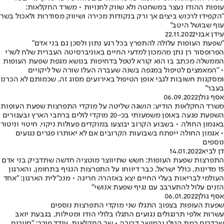
עופות ההודו נעצר במשחטה ולא שווק לחנויות • משרד החקלאות:
"הקפידו לרכוש ביצים אך ורק בנקודות מכירה ושיווק מסודרות ולאכול בשר
עוף שבושל היטב"
עידן אבני
22.11.2022
"שפעת העופות עלולה להתפרץ בכל רגע נתון ולסכן גם בני אדם"
הפרופסור רן נתן מהמכון למדעי החיים באוניברסיטה העברית שלח לשרי
הממשלה מכתב בו הוא קורא לטפל בדחיפות בנושא מגפת שפעת העופות
• "המאמצים לטיפול במגפה בשנה שעברה העלו שורה של ליקויים
ומסקנות חשובות לגבי אופן הטיפול באירועים מסוג זה, שכמותם לא הכרנו
בעבר"
אסף גולן
06.09.2022
משרד החקלאות הודיע: הושגה שליטה על מוקדי התפרצות שפעת העופות
השפעת פגעה באופן משמעותי בכ-20 מוקדי לולים ברחבי הארץ ובעגורים
באגמון החולה • בשבוע הקרוב יבוצעו במוקדים פעולות ניקוי, חיטוי וניטור
• אגמון החולה ייפתח בשבועות הקרובים אם לא יאותרו פגרים נגועים
נוספים
דן לביא
14.01.2022
התפרצות שפעת העופות: חשש שתיווצר מוטציה חדשה שתדביק בני אדם
15 מדינות, כולל ישראל, כבר דיווחו על התפרצות הנגיף בתחומן, והארגון
העולמי לבריאות בעלי החיים יצא באזהרה חריגה • מנכ"לית הארגון: "אחד
הזנים עלול להתערבב עם נגיף שפעת אנושי"
אסף גולן
06.01.2022
שפעת העופות בצפון: התגלו שני מוקדי התפרצות נוספים
עשרות אלפי תרנגולים נגועים התגלו בלולי הודו ומטילות, בגבעת יואב
שבדרום רמת הגולן ובמושב דבורה • שר החקלאות, עודד פורר: "חייבים