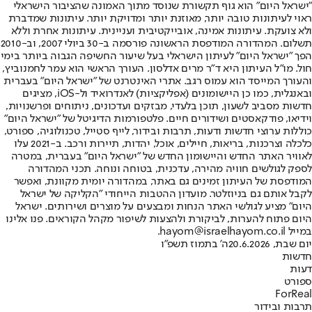
"ישראל היום" הוא גוף תקשורת שנוסד מתוך האמונה שהציבור הישראלי
ראוי לעיתונות טובה יותר, מאוזנת יותר ומדויקת יותר. עיתונות שמדברת
ולא צועקת. עיתונות אמינה, אובייקטיבית ועניינית. עיתונות אחרת וללא
תשלום. המהדורה המודפסת הראשונה פורסמה ב-30 ביולי 2007, וב-2010
הפך "ישראל היום" לעיתון הישראלי בעל שיעור החשיפה הגבוה ביותר בימי
חול. מו"ל העיתון היא ד"ר מרים אדלסון. העורך הראשי הוא עמר לחמנוביץ,
והעורך המייסד הוא עמוס רגב. אתרי האינטרנט של "ישראל היום" בעברית
ובאנגלית, כמו כן היישומונים (אפליקציות) לאנדרואיד ול-iOS, מציגים
חדשות מסביב לשעון, תוכן בלעדי, מבזקים ועדכונים, ניתוחים ופרשנויות,
וידיאו, פודקאסטים ושידורים חיים. פלטפורמות הדיגיטל של "ישראל היום"
כוללות ערוצי חדשות ודעות, תרבות ובידור, לייף סטייל, טכנולוגיה, ספורט,
כלכלה וצרכנות, בריאות, חיילים, אוכל, יהדות, תיירות ורכב. ב-2021 עלו
לאוויר האתר החדש והיישומון החדש של "ישראל היום" בעברית, במטרה
לספק לגולשים חוויה מהירה, עדכנית, בטוחה ונוחה. תכני המהדורה
המודפסת של העיתון זמינים גם באתר, במהדורה יומית מקוונת, ואפשר
לקבל אותם גם בניוזלטר. מועדון ההטבות הייחודי "הקליקה של ישראל
היום" מציע לגולשי האתר הנחות ומבצעים על מוצרים ושירותים. ישראל
היום פתוח להערות, לביקורת ולהצעות לשיפור מקהל הקוראים. פנו אלינו
במייל hayom@israelhayom.co.il.
יום שבת, 20.6.2026
ה' בתמוז תשפ"ו
חדשות
דעות
ספורט
ForReal
תרבות ובידור