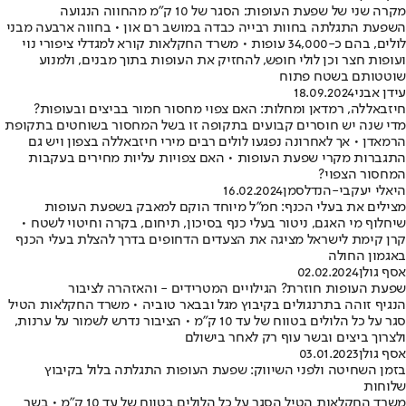
מקרה שני של שפעת העופות: הסגר של 10 ק"מ מהחווה הנגועה
השפעת התגלתה בחוות רבייה כבדה במושב רם און • בחווה ארבעה מבני
לולים, בהם כ-34,000 עופות • משרד החקלאות קורא למגדלי ציפורי נוי
ועופות חצר וכן לולי חופש, להחזיק את העופות בתוך מבנים, ולמנוע
שוטטותם בשטח פתוח
עידן אבני
18.09.2024
חיזבאללה, רמדאן ומחלות: האם צפוי מחסור חמור בביצים ובעופות?
מדי שנה יש חוסרים קבועים בתקופה זו בשל המחסור בשוחטים בתקופת
הרמאדן • אך לאחרונה נפגעו לולים רבים מירי חיזבאללה בצפון ויש גם
התגברות מקרי שפעת העופות • האם צפויות עליות מחירים בעקבות
המחסור הצפוי?
היאלי יעקבי-הנדלסמן
16.02.2024
מצילים את בעלי הכנף: חמ"ל מיוחד הוקם למאבק בשפעת העופות
שיחלוף מי האגם, ניטור בעלי כנף בסיכון, תיחום, בקרה וחיטוי לשטח •
קרן קימת לישראל מציגה את הצעדים הדחופים בדרך להצלת בעלי הכנף
באגמון החולה
אסף גולן
02.02.2024
שפעת העופות חוזרת? הגילויים המטרידים - והאזהרה לציבור
הנגיף זוהה בתרנגולים בקיבוץ מגל ובבאר טוביה • משרד החקלאות הטיל
סגר על כל הלולים בטווח של עד 10 ק"מ • הציבור נדרש לשמור על ערנות,
ולצרוך ביצים ובשר עוף רק לאחר בישולם
אסף גולן
03.01.2023
בזמן השחיטה ולפני השיווק: שפעת העופות התגלתה בלול בקיבוץ
שלוחות
משרד החקלאות הטיל הסגר על כל הלולים בטווח של עד 10 ק"מ • בשר