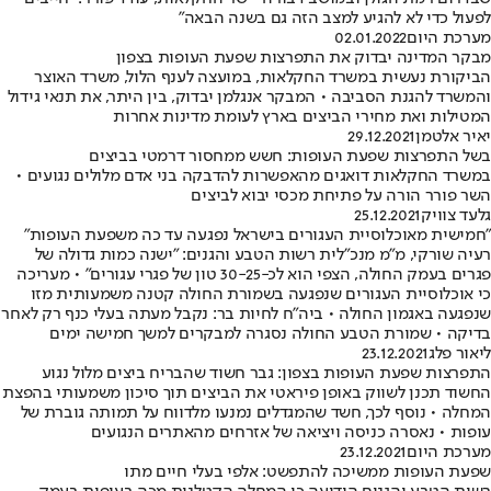
לפעול כדי לא להגיע למצב הזה גם בשנה הבאה"
מערכת היום
02.01.2022
מבקר המדינה יבדוק את התפרצות שפעת העופות בצפון
הביקורת נעשית במשרד החקלאות, במועצה לענף הלול, משרד האוצר
והמשרד להגנת הסביבה • המבקר אנגלמן יבדוק, בין היתר, את תנאי גידול
המטילות ואת מחירי הביצים בארץ לעומת מדינות אחרות
יאיר אלטמן
29.12.2021
בשל התפרצות שפעת העופות: חשש ממחסור דרמטי בביצים
במשרד החקלאות דואגים מהאפשרות להדבקה בני אדם מלולים נגועים •
השר פורר הורה על פתיחת מכסי יבוא לביצים
גלעד צוויק
25.12.2021
"חמישית מאוכלוסיית העגורים בישראל נפגעה עד כה משפעת העופות"
רעיה שורקי, מ"מ מנכ"לית רשות הטבע והגנים: "ישנה כמות גדולה של
פגרים בעמק החולה, הצפי הוא לכ-30-25 טון של פגרי עגורים" • מעריכה
כי אוכלוסיית העגורים שנפגעה בשמורת החולה קטנה משמעותית מזו
שנפגעה באגמון החולה • ביה"ח לחיות בר: נקבל מעתה בעלי כנף רק לאחר
בדיקה • שמורת הטבע החולה נסגרה למבקרים למשך חמישה ימים
ליאור פלג
23.12.2021
התפרצות שפעת העופות בצפון: גבר חשוד שהבריח ביצים מלול נגוע
החשוד תכנן לשווק באופן פיראטי את הביצים תוך סיכון משמעותי בהפצת
המחלה • נוסף לכך, חשד שהמגדלים נמנעו מלדווח על תמותה גוברת של
עופות • נאסרה כניסה ויציאה של אזרחים מהאתרים הנגועים
מערכת היום
23.12.2021
שפעת העופות ממשיכה להתפשט: אלפי בעלי חיים מתו