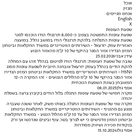
אוכל
מגזין
אנחנו מגייסים
English
X
שפעת העופות
שפעת עופות התפשטה בצפון: כ-8,000 תרנגולי הודו הוכנסו לסגר
שפעת עופות התגלתה בלהקת תרנגולי הודו במושב נהלל, במועצה
האזורית עמק יזרעאל • השירותים הווטרינרים במשרד החקלאות וביטחון
המזון הגדירו אזור הסגר בהיקף של 10 ק"מ מהאזור הנגוע
עידן אבני
23.02.2026
שובה של שפעת העופות: תרנגולי הודו לפיטום בנהלל זוהו עם המחלה
להקת הודים בנהלל בעמק יזרעאל אובחנה חיובית לשפעת עופות מסוג
H5N1 • השירותים הווטרינריים במשרד החקלאות וביטחון המזון הגדירו
אזור הסגר בהיקף של 10 ק"מ מהלולים הנגועים • זהו המקרה ה-12
המאובחן בעונת השפעת הנוכחית
אסף גולן
08.01.2025
מקרה חמישי של שפעת עופות התגלה בלול הודים בקיבוץ צרעה בשפלת
יהודה
מקרה שני של שפעת העופות התגלה באותו משק, לאחר ששנה שעברה
נפגע גם מהנגיף • השירותים הווטרינריים במשרד החקלאות וביטחון
המזון הגדירו אזור הסגר של עד 10 ק"מ מהלול הנגוע • במשרד החקלאות
וביטחון המזון מדגישים כי יש לצרוך בשר, עוף וביצים שנרכשו אך ורק
בנקודות מכירה ושיווק מסודרות
אסף גולן
15.10.2024