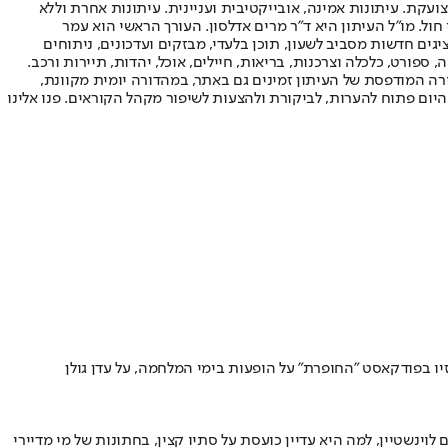
ועקת. עיתונות אמינה, אובייקטיבית ועניינית. עיתונות אחרת וללא
עור החשיפה הגבוה ביותר בימי חול. מו"ל העיתון היא ד"ר מרים אדלסון. העורך הראשי הוא עמר
 והעורך המייסד הוא עמוס רגב. אתרי האינטרנט של "ישראל היום" בעברית ובאנגלית, כמו כן היישומונים (אפליקציות) לאנדרואיד ול-iOS, מציגים חדשות מסביב לשעון, תוכן בלעדי, מבזקים ועדכונים, ניתוחים
, ספורט, כלכלה וצרכנות, בריאות, חיילים, אוכל, יהדות, תיירות ורכב.
דורה המודפסת של העיתון זמינים גם באתר, במהדורה יומית מקוונת,
היום פתוח להערות, לביקורת ולהצעות לשיפור מקהל הקוראים. פנו אלינו
זיו בפודקאסט "החופרת" על הופעות בימי המלחמה, על עדן גולן
וינשטיין, למה היא עדיין כועסת על סתיו קצין, בחתונות של מי מדיירי