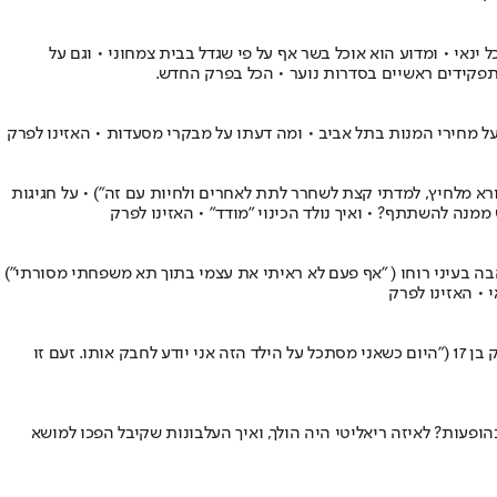
ינאי • ומדוע הוא אוכל בשר אף על פי שגדל בבית צמחוני • וגם על
תפקידים ראשיים בסדרות נוער • הכל בפרק החדש.
ם על מחירי המנות בתל אביב • ומה דעתו על מבקרי מסעדות • האזינו לפרק
רא מלחיץ, למדתי קצת לשחרר לתת לאחרים ולחיות עם זה") • על חגיגות
אהבה בעיני רוחו ( "אף פעם לא ראיתי את עצמי בתוך תא משפחתי מסורתי")
 • האזינו לפרק
הזמר, היוצר, והפסיכותרפיסט משיק אלבום חדש • גור מגיע לשיחה עם שיר זיו ומדבר על הצלחה בגיל צעיר • מי שכונה מלך הראפ של ישראל כשהיה רק בן 17 ("היום כשאני מסתכל על הילד הזה אני יודע לחבק אותו. זעם זו
פעות? לאיזה ריאליטי היה הולך, ואיך העלבונות שקיבל הפכו למושא