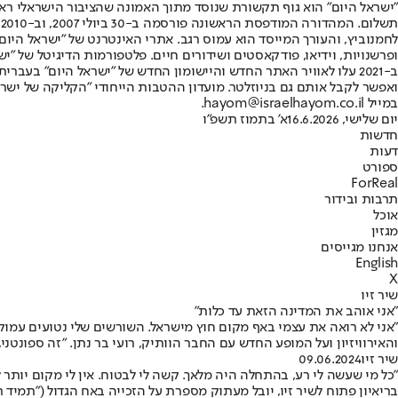
"ישראל היום" הוא גוף תקשורת שנוסד מתוך האמונה שהציבור הישראלי ראוי 
ת
ופרשנויות, וידיאו, פודקאסטים ושידורים חיים. פלטפורמות הדיגיטל של "ישרא
ב-2021 עלו לאוויר האתר החדש והיישומון החדש של "ישראל היום" בע
ואפשר לקבל אותם גם בניוזלטר. מועדון ההטבות הייחודי "הקליקה של ישרא
במייל hayom@israelhayom.co.il.
יום שלישי, 16.6.2026
א' בתמוז תשפ"ו
חדשות
דעות
ספורט
ForReal
תרבות ובידור
אוכל
מגזין
אנחנו מגייסים
English
X
שיר זיו
"אני אוהב את המדינה הזאת עד כלות"
"אני לא רואה את עצמי באף מקום חוץ מישראל. השורשים שלי נטועים עמוק 
והאירוויזיון ועל המופע החדש עם החבר הוותיק, רועי בר נתן. "זה ספונטני
שיר זיו
09.06.2024
"כל מי שעשה לי רע, בהתחלה היה מלאך. קשה לי לבטוח. אין לי מקום יותר 
בריאיון פתוח לשיר זיו, יובל מעתוק מספרת על הזכייה באח הגדול ("תמיד 