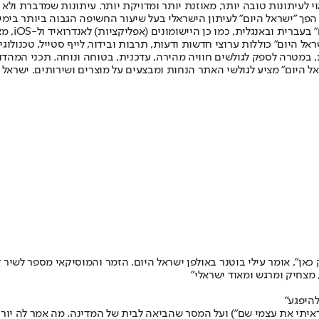
לעיתונות טובה יותר, מאוזנת יותר ומדויקת יותר. עיתונות שמדברת ולא צ
שלום. המהדורה המודפסת הראשונה פורסמה ב-30 ביולי 2007, וב-2010 הפך "ישראל היום" לעיתון הישראלי בעל שי
לחמנוביץ,
ל היום" כוללות ערוצי חדשות ודעות, תרבות ובידור, לייף סטייל, טכנולוגיה
ברית, במטרה לספק לגולשים חוויה מהירה, עדכנית, בטוחה ונוחה. תכני המה
ל היום" מציע לגולשי האתר הנחות ומבצעים על מוצרים ושירותים. ישראל 
כאן", אומר עילי בוטנר באולפן ישראל היום. הזמר והמוסיקאי מספר לשיר 
, מצחיק ומרגש ומאוד ישראלי"
להיפגע"
ראיתי את עצמי שם") ועל המסר שהביאה לבית של המדינה. מה אמר לה יורם ל