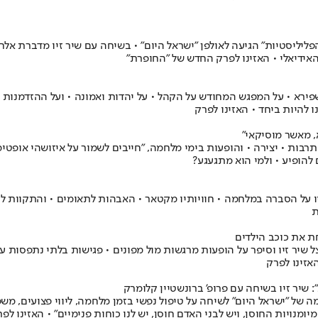
פליליסטיות" הגיעה לאולפן "ישראל היום" • בשיחה עם שיר זיו מדברת אלח
האידיאלי • האזינו לפרק החדש של "החופרת"
לי שפירא • על המפגש המחודש על הקהל • על יהדות ואמונה • ועל ההזדמנ
 להיות ביחד • האזינו לפרק
 מאשר מוסיקאי"
ל תרבות • יצירה • והופעות בימי מלחמה, "חייבים לשמור על איזושהי אופ
 להופיע • ולמי הוא מתגעגע?
ר זיו על הסברה במלחמה • חוויותיו מקטאר • האבהות לתאומים • והתקוות 
ת
רחת את כוכב הילדים
 אצל שיר זיו וסיפר על הופעות מרגשות מול מפונים • פגישות בלתי נתפסו
האזינו לפרק
יר זיו בשיחה עם פרופ' ברונשטיין קלומרק
ה של "ישראל היום" לשיחה על טיפול נפשי בזמן מלחמה, ליווי פצועים, מש
מנויות החוסן, ויש לבני האדם חוסן, יש לנו כוחות פנימיים" • האזינו לפ