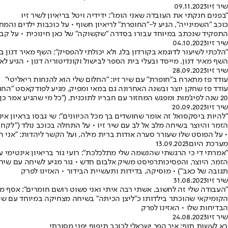
שיר זיו
09.11.2023
"בפנים חנקתי את העובדה שאני הומו": ידידיה ויטל בריאיון לשיר זיו
כוכב "השמינייה", הגיע ל-"החופרת" לריאיון חשוף • על כוכבות ילדים והמ
התפקיד שנכתב במיוחד עבורו בסדרה "שקשוקה" של כאן חינוכית • על קב
שיר זיו
04.10.2023
"הלכתי לשיעור לדוגמא בקורדון בלו, ולא יכולתי להפסיק": השף מאיר דנון 
השף מאיר דנון, מייסד ובעלי בית הספר לבישול וקונדיטוריה דנון • הגיע 
שיר זיו
28.09.2023
עודד פז מתארח ב"חופרת" עם שיר זיו: "החלום שלי הוא להנחות ריאליטי"
עודד פז שחקן יוצר ובשנה האחרונה גם במאי ומפיק, מגיע לפודקאסט "החופ
20 שנה לפיג'מות ומפגש המחזור עם חבריו לתוכנית, ("כל מי שהגיע אמר כן עוד לפני שסיימתי לשאול את השאלה") • ומה אמרה לו נועה קירל כשביקש ממנה להשתתף? • ואיך נולד הכינוי "מודד" • האזינו לפרק
שיר זיו
20.09.2023
"להיות ביסקסואל זה אומר שחושדים בך מכל הכיוונים": שי גבסו בראיון אי
הזמר והיוצר בשיחה מלב אל לב עם שיר זיו • על התחלה בכוכב נולד ("לקח 
• על הפוסט שלו שעורר סערה אודות ברית מילה, ועל הקשר ליהדות: "אני ה
מערכת היום
13.09.2023
"אמרתי די כי הרגשתי שהנשמה שלי מתלכלכת": רועי גור בריאיון אינטימי 
תגובה של כאב") • מוסיקה, בדידות ותעשיית הבידור • האזינו לפרק
שיר זיו
31.08.2023
"העבודה שלי זה לחשוב, אשתי רבה איתי ואני פשוט רושם חומרים": אסף מו
הקומיקאי שהוכתר בילדותו כ"ליצן הכיתה" בשיחה מצחיקה במיוחד עם שיר 
הבדיחות שלו • האזינו לפרק
שיר זיו
24.08.2023
בא לעשות תוף: איך הפך ישראלי לכוכב תיפוף יפני מסורתי