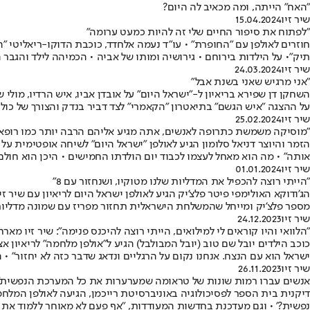
"האח" הייתה, ומה מכאיב לה היום?
שיר זיו
15.04.2024
"לפתוח את סיפור החיים שלי זה להיות כמעט ערומה"
חוזרים לאולפן עם "החופרת" • עו"ד נעמה אלחדד, כוכבת הדוקו-ריאליטי "ה
תיק"• על הילדות בירוחם • גירושיה ומותו של אביה • הכמיהה לילד והגבר 
שיר זיו
24.03.2024
"אני מרגיש שאני בשנת אבל"
השחקן דן שפירא בריאיון ל-"ישראל היום" על אובדן אביו, איש הרדיו, מו
על ההצגה "איש הגשם" בתיאטרון "הקאמרי" לצד דביר בנדק והצורך של כולנו
שיר זיו
25.02.2024
"מוסיקה משמשת כתרופה לאנשים, אתה מגיע אליהם הרבה יותר כמו רופא,
הזמר והיוצר דניאל סלומון הגיע לאולפן "ישראל היום" לשיחה אופטימית ע
אותה" • מה הוא מאחל לעצמו לכבוד יום הולדתו החמישים • היכן הוא חולם
שיר זיו
01.01.2024
"הייתי רוצה להכפיל את המדליות שלנו מטוקיו, ושנחזור עם 8"
הג'ודוקא האולימפי פיטר פלצ'יק הגיע לאולפן ישראל היום לריאיון עם שי
מספר פלצ'יק ומייחל שהמשלחת הישראלית תחזור מפריז עם שמונה מדליו
שיר זיו
24.12.2023
"הלוואי והיו קוראים לי למילואים, הייתי רוצה להיכנס פנימה": שיר זיו מא
כוכב הילדים יובל שם טוב (יובל המבולבל) הגיע ל"אולפן מלחמה" לריאיון
ישראל הוא עם הנצח. אנחנו נקום על הרגליים ונדאג שדבר כזה לא יחזור" • 
שיר זיו
26.11.2023
אנשים עברו רמות שונות של טראומה שמערערות את כל המערכת הנפשית": ש
דיקנית בית הספר לפסיכולוגיה באוניברסיטת רייכמן, הגיעה לאולפן המלחמ
נפשית?' • וגם מעדכנת בחדשות המעודדות, "אף פעם לא מאוחר ללמוד את מיו