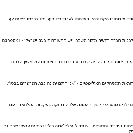
דד על מחירי הקריירה: "העדפתי לעבוד בלי סוף, ולא בררתי כמעט אף
ות לבנות חברה חדשה מתוך השבר: "יש התעוררות בעם ישראל" • ומספר גם
טימיות, אופטימיות זה מה שבנה את המדינה הזאת ומה שימשיך לבנות
לקראת המשחקים האולימפיים • "אני חולם על זה כבר, הפרפרים בבטן",
ת עם ילדים מהעוטף • איך האמונה שלו התחזקה בעקבות המלחמה, "עם
פחות נעדרים וחטופים • ענתה לשאלה 'למה כולנו זקוקים עכשיו מבחינה
רק