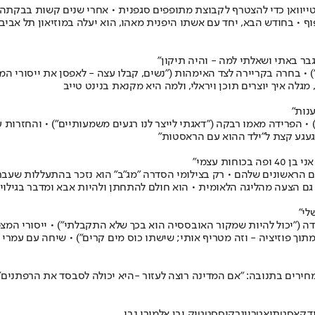
מפתיע לטייוואן כדי להצטרף לקבוצת מתופפים סגפנית • אחרי שנים קשות בב
פוף • בחודש הבא, יחד עם אשתו היפנית מאהו, הוא יעלה במוזיאון תל אב
ר באתי ושאלתי למה - והיה תיקון"
• בחרה בקריירה לצד האימהות ("נשים, קבלו עצה - לאפסן את ייסורי המצ
מגלה איך יוצרים תוכן ויראלי, ולמה היא מקנאת בנינט טייב
ענות"
• הפרידה מאמו רבקה ("דאגתי לייצר לנו רגעים משמעותיים") • והחזרות ע
ת עצמי"
 הראשונים שלהם • רק בצילומי הסדרה "מג"ב" הוא נזכר בהתעללות שעבר
ם הצעה מהליגה הלאומית • הוא חולם להתחתן ולהיות אבא ומדבר בגילוי 
לי"
"יכול להיות שמקור האובססיה הוא בכך שלא התקבלתי") • ייסורי המצפון
 פוזיציה - וזה מטריף אותי; שישתו כוס מים קרים") • שיחה עם עמרי אסנהיים 
רים בתנובה: "אם המדינה רוצה לעזור -היא יכולה לסבסד את הרפתנים" 
דקאסט
תיאטרון
נרקיס
סטטיק ובן אל
מירי נבו