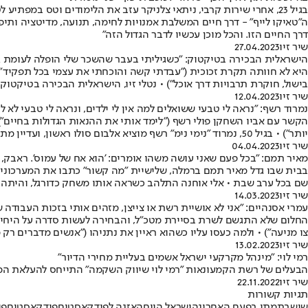
בגיל 23, אחרי שירות קרבי, ניתאי צלניקר עזב את הלימודים וטס ב
ה"טאיקו לייף" - דרך חיים המשלבת אמנויות לחימה, תנועה, מדיטציה ותי
דרך החיים הזו. והכל מוכן עכשיו לדבר הגדול הזה"
שיר זיו
27.04.2023
הישראלית הבכירה בטיקטוק: "כשגיליתי בעבר שהשכר שלי הופלה לעומת גב
היא לא חוותה תקרת זכוכית ("עבדתי קשה והוכחתי את עצמי בכל תפקיד") 
בישול, חוקרת תרבויות דרך אוכל") • נטלי זיו, הישראלית הבכירה בטיקטוק, 
שיר זיו
12.04.2023
נמרוד רשף: "נראה לי טבעי ששואלים למה אין לי ילדים, ונראה לי טבעי לא ל
הקשר עם אביו השחקן פולי רשף ("לימד אותי את ההנאות הגדולות בחיים") 
יותר") • בגיל 50, נמרוד "נימי נימ" רשף מוציא אלבום סולו ראשון, ועדיין מתגעגע קצת ל"ילד ההוא עם הראסטות"
שיר זיו
04.04.2023
מאיר תמם: "בכל פעם שאני עושה משהו אומרים: 'הוא אח של עמוס'. ראבק, אני בן 40 ופה בכוחו
בבית שבו גדל מאיר תמם ברמלה, שלישיית "מה קשור" כתבו את המערכונים
שם בכל ערב שבת • אלי אוחנה התלהב כשראה אותו משחק כדורגל, והיתה ג
שיר זיו
14.03.2023
עמרי אסנהיים: "אני לא אושיית רשת או צייצן, מזהים אותי בזכות העבודה ש
החלום שלא התגשם לשרת בסיירת מטכ"ל, והבחירה לעשות סדרה על היחידה (
צו מניעה") • ולמה כעסו עליו כשהוא ראיין את נתניהו ("אנשים מדברים רק מתוך
שיר זיו
13.02.2023
רמי לוי: "מינהל מקרקעי ישראל אשמים בעליית מחירי הדיור"
הבעלים של רשת הקמעונאות "רמי לוי שיווק השקמה" התייחס להעלאת המחי
שיר זיו
22.11.2022
תגיות קשורות
שישבת
מתי בפעם האחרונה
ישראל היום
האזנה לפודקאסטים
פודקאסטים
פו