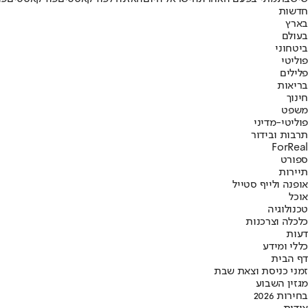
חדשות
בארץ
בעולם
ביטחוני
פוליטי
פלילים
בריאות
חינוך
משפט
פוליטי-מדיני
תרבות ובידור
ForReal
ספורט
תיירות
אופנה ולייף סטייל
אוכל
טכנולוגיה
כלכלה וצרכנות
דעות
כללי ומידע
דף הבית
זמני כניסת וצאת שבת
מגזין השבוע
בחירות 2026