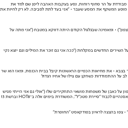
קתה מבודדת על הר סחוף רוחות, נסע בעקבות האהבה ליפן שם למד את
יב מופע המשקף את המסע שעבר • "אני בעד לתת לסביבה. לא רק לחיות את
פון") • ומאמינה שבגלגול הקודם היתה דווקא במטבח ("אני מתה על
ל השירים החדשים במקלחת ("ככה אני גם זוכר את המילים וגם יוצא נקי
 בצבא • את מחיאות הכפיים הראשונות קיבל בבית הכנסת, ומאז הוא שר
לב על ההתמודדות כשחקן עם צילו של אחיו הגדול
 על כאבן של משפחות מושאי התחקירים שלו ("אולי גם אני הייתי מגיש
לכבוד "סיירת מטכ"ל", המשודרת בימים אלה ב־HOT8 וברשת 13
• צפו בהצצה לראיון בפודקאסט "החופרת"