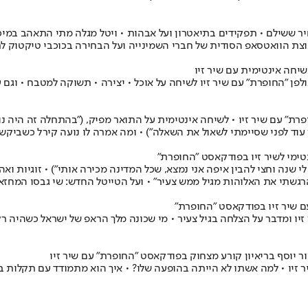
חיר ששילם • תפקידים בתיאטרון ועל אבהות • ויטל מגלה מתי התאהב במיכל 
וצת הוואטסאפ הסודית של חברי השמינייה ועל הבחירה בכוכבי טיקטוק ל
בשיחה אינטימית עם שיר זיו
לאולפן "החופרת" עם שיר זיו לשיחה על אוכל • יצירה • תשוקה למטבח • וג
רת" עם שיר זיו • לשיחה אינטימית על התואר מפיק, ("בהתחלה זה היה נו
נטימי לשיר זיו בפודקאסט "החופרת"
לי שנה וחצי להבין איפה אני נמצא, שכל המדינה מכירה אותי") • זוגיות ו
רגשתי את האלוהות מגיל ממש צעיר" • ועל הטייטל החדש: שי גבסו המחזאי
עם שיר זיו בפודקאסט "החופרת"
ר יוסף בריאיון קורע מצחוק בפודקאסט "החופרת" עם שיר זיו
זיו • למה אשתו לא הייתה בהופעה שלו? • איך הוא מתמודד עם תקלות בהו