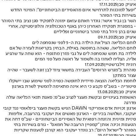
איציק סבן
17.11.2025
"יפעל למוכנות לתרחישי איום מהאסירים הביטחוניים": המינוי החדש
בשירות בתי הסוהר
השר בן גביר אישר: גונדר חאתם עזאם ימונה לתפקיד סגן נציב בתי הסוהר
• במסגרת תפקידו האחרון כיהן באגף הטכנולוגיה והלוגיסטיקה, אחרי
שנים בהן ניהל בתי סוהר ביטחוניים ופליליים
איציק סבן
09.11.2025
לוחם הכליאה הציל את הילדה בת ה-5 לפני שנסחפה לים
לוחם הכליאה, ששהה בחופשה באילת, הבחין בקריאות לעזרה של אם
לילדה בת חמש שנסחפה לים על גבי מזרן מתנפח • הוא שחה עד שהגיע
אליה, הצליח לאחוז בה ולשמור על ראשה מעל פני המים
רונית זילברשטיין
17.09.2025
סוהרת ב"מגרש הרוסים" העבירה בחשאי ציוד לבן זוגה לשעבר - שהיה
עצור במתקן
לוחמת הכליאה הוצאה מיידית לחופשה כפויה לפני שימוע שבו יישקלו
פיטוריה • בשב"ס נקבע כי היא אינה מתאימה להמשיך לשרת בארגון
איציק סבן
13.08.2025
האשמות בעינויים ובקשת מעצר לנציב שב"ס: סאגת תנאי הכליאה עולה
מדרגה
ארגון זכויות אדם אמריקני DAWN הגיש בקשת מעצר בינלאומי נגד קובי
יעקובי, ושלושה בכירים • הארגון מאשים את יעקובי בהרעבה, אלימות
פיזית ומינית והזנחה רפואית של האסירים הביטחוניים • שב"ס דחה את
הטענות וכינה אותן "קמפיין הרעבה של חמאס" • גורם בשירות בתי
הסוהר ל"ישראל היום": רב גונדר יעקובי הוא קורבן לטענות שקריות
איציק סבן
23.07.2025