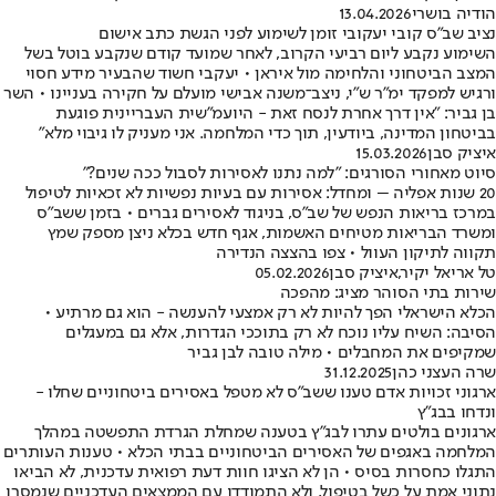
הודיה בושרי
13.04.2026
נציב שב"ס קובי יעקובי זומן לשימוע לפני הגשת כתב אישום
השימוע נקבע ליום רביעי הקרוב, לאחר שמועד קודם שנקבע בוטל בשל
המצב הביטחוני והלחימה מול איראן • יעקבי חשוד שהבעיר מידע חסוי
ורגיש למפקד ימ”ר ש”י, ניצב־משנה אבישי מועלם על חקירה בעניינו • השר
בן גביר: "אין דרך אחרת לנסח זאת - היועמ"שית העבריינית פוגעת
בביטחון המדינה, ביודעין, תוך כדי המלחמה. אני מעניק לו גיבוי מלא"
איציק סבן
15.03.2026
סיוט מאחורי הסורגים: "למה נתנו לאסירות לסבול ככה שנים?"
20 שנות אפליה – ומחדל: אסירות עם בעיות נפשיות לא זכאיות לטיפול
במרכז בריאות הנפש של שב"ס, בניגוד לאסירים גברים • בזמן ששב"ס
ומשרד הבריאות מטיחים האשמות, אגף חדש בכלא ניצן מספק שמץ
תקווה לתיקון העוול • צפו בהצצה הנדירה
טל אריאל יקיר
,
איציק סבן
05.02.2026
שירות בתי הסוהר מציג: מהפכה
הכלא הישראלי הפך להיות לא רק אמצעי להענשה - הוא גם מרתיע •
הסיבה: השיח עליו נוכח לא רק בתוככי הגדרות, אלא גם במעגלים
שמקיפים את המחבלים • מילה טובה לבן גביר
שרה העצני כהן
31.12.2025
ארגוני זכויות אדם טענו ששב"ס לא מטפל באסירים ביטחוניים שחלו -
ונדחו בבג"ץ
ארגונים בולטים עתרו לבג"ץ בטענה שמחלת הגרדת התפשטה במהלך
המלחמה באגפים של האסירים הביטחוניים בבתי הכלא • טענות העותרים
התגלו כחסרות בסיס • הן לא הציגו חוות דעת רפואית עדכנית, לא הביאו
נתוני אמת על כשל בטיפול, ולא התמודדו עם הממצאים העדכניים שנמסרו