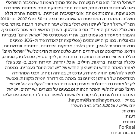
"ישראל היום" הוא גוף תקשורת שנוסד מתוך האמונה שהציבור הישראלי
ראוי לעיתונות טובה יותר, מאוזנת יותר ומדויקת יותר. עיתונות שמדברת
ולא צועקת. עיתונות אמינה, אובייקטיבית ועניינית. עיתונות אחרת וללא
תשלום. המהדורה המודפסת הראשונה פורסמה ב-30 ביולי 2007, וב-2010
הפך "ישראל היום" לעיתון הישראלי בעל שיעור החשיפה הגבוה ביותר בימי
חול. מו"ל העיתון היא ד"ר מרים אדלסון. העורך הראשי הוא עמר לחמנוביץ,
והעורך המייסד הוא עמוס רגב. אתרי האינטרנט של "ישראל היום" בעברית
ובאנגלית, כמו כן היישומונים (אפליקציות) לאנדרואיד ול-iOS, מציגים
חדשות מסביב לשעון, תוכן בלעדי, מבזקים ועדכונים, ניתוחים ופרשנויות,
וידיאו, פודקאסטים ושידורים חיים. פלטפורמות הדיגיטל של "ישראל היום"
כוללות ערוצי חדשות ודעות, תרבות ובידור, לייף סטייל, טכנולוגיה, ספורט,
כלכלה וצרכנות, בריאות, חיילים, אוכל, יהדות, תיירות ורכב. ב-2021 עלו
לאוויר האתר החדש והיישומון החדש של "ישראל היום" בעברית, במטרה
לספק לגולשים חוויה מהירה, עדכנית, בטוחה ונוחה. תכני המהדורה
המודפסת של העיתון זמינים גם באתר, במהדורה יומית מקוונת, ואפשר
לקבל אותם גם בניוזלטר. מועדון ההטבות הייחודי "הקליקה של ישראל
היום" מציע לגולשי האתר הנחות ומבצעים על מוצרים ושירותים. ישראל
היום פתוח להערות, לביקורת ולהצעות לשיפור מקהל הקוראים. פנו אלינו
במייל hayom@israelhayom.co.il.
יום שלישי, 4.8.2026
כ"א באב תשפ"ו
חדשות
דעות
ספורט
ForReal
תרבות ובידור