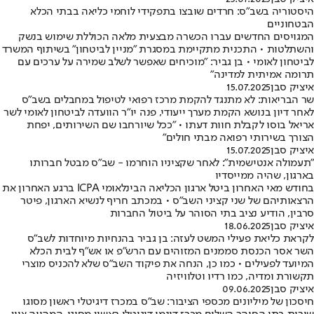
היסטוריה בשב"ס: חרדים שובצו בתפקידי לוחמי כליאה בבתי הכלא
הבטחוניים
המגויסים החדשים עברו הכשרה מבצעית מלאה הכוללת שימוש בנשק
והשתלטות • התכנית מתקיימת במסגרת "מניין לביטחון" בשיתוף המשרד
לביטחון לאומי • בן גביר: "מוכיחים שאפשר לשלב שמירה על ערכים עם
תרומה אמיתית למדינה"
איציק סבן
15.07.2025
שר הבריאות: לא מתנגד להקמת מרכז רפואי לטיפול במחבלים בשב"ס
לאחר דיון בנושא הקמת מערך ייעודי, פנה יו"ר הוועדה לביטחון לאומי לשר
אריאל בוסו לקבלת חוות דעתו • "ככל שיורחבו שם השירותים, יפחת
הצורך בשירותי רפואה מבתי חולים"
איציק סבן
15.07.2025
"תעמולה אנטישמית": לאחר שקציניו הוחרמו - שב"ס מבטל חברותו
בארגון, שהיה ממייסדיו
בחודש מאי האחרון ביטל ארגון הכליאה הבינלאומי ICPA ברגע האחרון את
הרצאותיהם של שני קציני השב"ס • במכתב חריף לנשיא הארגון, פיטר
סרבין, הודיע נציב בתי הסוהר על ביטול החברות
איציק סבן
18.06.2025
לקראת כליאת פעילי המשט לעזה: בן גביר בהנחיות מיוחדות לשב"ס
השר אסר הכנסת סממנים המזוהים עם הרש"פ או אש"ף לבית הכלא
המיועד לפעילים • כמו כן, הנחה את פיקוד השב״ס שלא להכניס מוצרי
תקשורת ומדיה, כמו רדיו וטלוויזיה
איציק סבן
09.06.2025
חיסכון של מיליונים מכספי הציבור: שב"ס במכרז דיגיטלי ראשון מסוגו