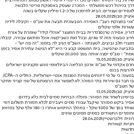
שירות בתי הסוהר השלים מכרז דינמי דיגיטלי ראשון מסוגו, המהווה ציון
דרך בניהול רכש ממשלתי • המכרז, שעסק באספקת פריטי הלבשה
לאסירים ועצורים, הביא לחיסכון של כ-1.2 מיליון שקלים בשנה
איציק סבן
28.05.2025
"אני במצוקת רעב": האסירה הטבעונית תבעה את שב"ס - וקיבלה לידיה
עשרות אלפי שקלים
דורין, אסירה טרנסג'נדרית בבית המעצר "אוהלי קידר" שומרת על אורח
חייב טבעוני מזה 17 שנים, ובכל זאת כשביקשה אוכל מותאם עבורה, קיבלה
מוצרי חלב וביצים, לטענתה • השב"ס הגיב לה בזמנו: "זה מה יש" •
בתביעה שהגישה, בית המשפט קבע כי היא "לא הגישה עתירת אסיר בזמן
אמת" • שב"ס יפצה אותה בסך 20,000 שקלים
איציק סבן
15.05.2025
חרם אקדמי על שב"ס: ארגון הכליאה הבינלאומי מונע מקצינים ישראלים
להרצות בכנס
בטענה כי על פי דיווחים צפויות הפגנות אנטי-ישראליות, החליט ה-ICPA,
בו חבר גם שירות בתי הסוהר, לא לאפשר את הרצאתם של שני קציני מחקר
של השב"ס
איציק סבן
13.05.2025
בניסיון לשחד את הסוהר: סוכלה הברחת סמים לבית כלא בדרום
אסיר ביקש מסוהר שיקבל עבורו סמים ויעבירם לכלא תמורת תשלום דמי
שוחד בסך של 5000 שקל • במהלך החיפוש אותרו כ-180 אלף שקל במזומן
וחומרים החשודים כסמים מסוגים שונים
רונית זילברשטיין
28.04.2025
תגיות קשורות
חדשות