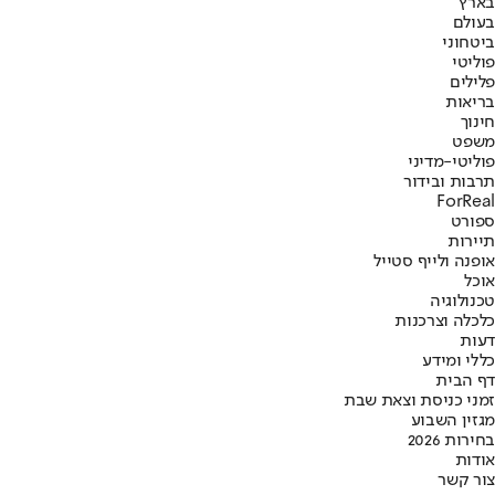
בארץ
בעולם
ביטחוני
פוליטי
פלילים
בריאות
חינוך
משפט
פוליטי-מדיני
תרבות ובידור
ForReal
ספורט
תיירות
אופנה ולייף סטייל
אוכל
טכנולוגיה
כלכלה וצרכנות
דעות
כללי ומידע
דף הבית
זמני כניסת וצאת שבת
מגזין השבוע
בחירות 2026
אודות
צור קשר