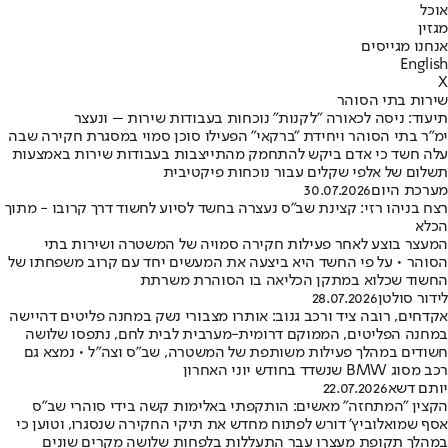
אוכל
מגזין
אנחנו מגייסים
English
X
שירות בתי הסוהר
תיעוד: ניסה לכאורה "לקנות" נוכחות בעבודות שירות – ונעצר
ימ"ר בתי הסוהר ויחידת "ברקאי" הפעילו סוכן סמוי במסגרת חקירה שבה
עלה חשד כי אדם ביקש להתחמק מהתייצבות בעבודות שירות באמצעות
תשלום של אלפי שקלים עבור נוכחות פיקטיבית
מערכת היום
30.07.2026
רצח בניהו רזי: קצינת שב"ס נעצרה בחשד לסיוע לחשוד דרך קרובו - מתוך
הכלא
המעצר בוצע לאחר פעילות חקירה סמויה של המשטרה ושירות בתי
הסוהר • על פי החשד היא ביצעה את המעשים יחד עם קרוב משפחתו של
החשוד שכלוא במתקן הכליאה בו הסוהרת משרתת
לידור סולטן
28.07.2026
אקדחים, רובה ציד ורכב גנוב: אותרו מצבורי נשק במחנה פליטים דהיישה
במחנה הפליטים, הממוקם דרומית-מערבית לבית לחם, נתפסו שלושה
חשודים במהלך פעילות משותפת של המשטרה, שב"ס וצה"ל • נמצא גם
רכב מסוג BMW שנשדד בחודש יוני האחרון
יותם דשא
22.07.2026
הקצין "המתחזה" מאשים: הותקפתי באלימות קשה בידי סוהרי שב"ס
אסף שמואלוביץ' דורש לפתוח מחדש את תיקי החקירה שנסגרו, וטוען כי
במהלך תקופת מעצרו עבר התעללות בלפחות שלושה מקרים שונים