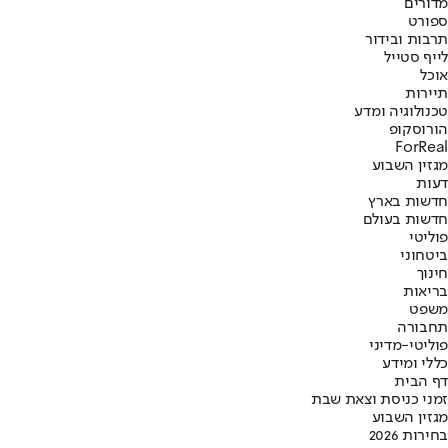
מדורים
ספורט
תרבות ובידור
לייף סטייל
אוכל
תיירות
טכנולוגיה ומדע
הורוסקופ
ForReal
מגזין השבוע
דעות
חדשות בארץ
חדשות בעולם
פוליטי
ביטחוני
חינוך
בריאות
משפט
תחבורה
פוליטי-מדיני
כללי ומידע
דף הבית
זמני כניסת וצאת שבת
מגזין השבוע
בחירות 2026