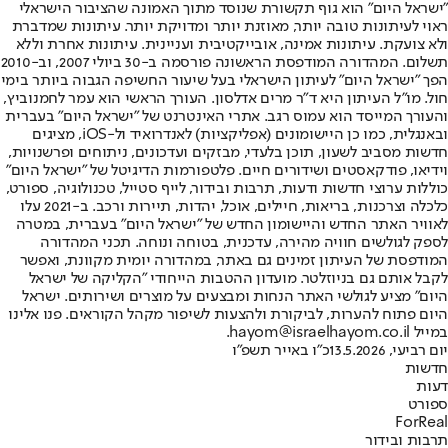
"ישראל היום" הוא גוף תקשורת שנוסד מתוך האמונה שהציבור הישראלי
ראוי לעיתונות טובה יותר, מאוזנת יותר ומדויקת יותר. עיתונות שמדברת
ולא צועקת. עיתונות אמינה, אובייקטיבית ועניינית. עיתונות אחרת וללא
תשלום. המהדורה המודפסת הראשונה פורסמה ב-30 ביולי 2007, וב-2010
הפך "ישראל היום" לעיתון הישראלי בעל שיעור החשיפה הגבוה ביותר בימי
חול. מו"ל העיתון היא ד"ר מרים אדלסון. העורך הראשי הוא עמר לחמנוביץ,
והעורך המייסד הוא עמוס רגב. אתרי האינטרנט של "ישראל היום" בעברית
ובאנגלית, כמו כן היישומונים (אפליקציות) לאנדרואיד ול-iOS, מציגים
חדשות מסביב לשעון, תוכן בלעדי, מבזקים ועדכונים, ניתוחים ופרשנויות,
וידיאו, פודקאסטים ושידורים חיים. פלטפורמות הדיגיטל של "ישראל היום"
כוללות ערוצי חדשות ודעות, תרבות ובידור, לייף סטייל, טכנולוגיה, ספורט,
כלכלה וצרכנות, בריאות, חיילים, אוכל, יהדות, תיירות ורכב. ב-2021 עלו
לאוויר האתר החדש והיישומון החדש של "ישראל היום" בעברית, במטרה
לספק לגולשים חוויה מהירה, עדכנית, בטוחה ונוחה. תכני המהדורה
המודפסת של העיתון זמינים גם באתר, במהדורה יומית מקוונת, ואפשר
לקבל אותם גם בניוזלטר. מועדון ההטבות הייחודי "הקליקה של ישראל
היום" מציע לגולשי האתר הנחות ומבצעים על מוצרים ושירותים. ישראל
היום פתוח להערות, לביקורת ולהצעות לשיפור מקהל הקוראים. פנו אלינו
במייל hayom@israelhayom.co.il.
יום רביעי, 13.5.2026
כ"ו באייר תשפ"ו
חדשות
דעות
ספורט
ForReal
תרבות ובידור