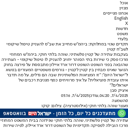
אוכל
מגזין
אנחנו מגייסים
English
X
חדשות
משפט
בלעדי
תקדים שנוי במחלוקת: ביהמ"ש מחייב את שב"ס להעניק טיפול שיקומי
לשב"ח קטין
בעקבות עתירה של קטין פלשתיני, שוהה בלתי חוקי, ביהמ"ש המחוזי
מרכז פסק כי שירות בתי הסוהר יחויב להעניק לו טיפול שיקומי • העתירה
שהובאה בפני השופט השופט דרור ארד איילון מתבססת על פירצה בחוק
הנוער שאינו מבחין בין קטין לקטין • גורמים משפטיים המעורים בנושא
ל"ישראל היום": "זו המציאות הפלשתינית שבה הם גדלים, על מה תדבר
איתו עובדת סוציאלית? על איך מרוויחים כסף מגניבת רכבים של
ישראלים?"
איציק סבן
7/4/2025, 04:20
,עודכן
7/4/2025, 05:16
0
השמעה
מעצר שוהה בלתי חוקי (אילוסטרציה). צילום: קוקו
עתירה של קטין פלשתיני, שוהה בלתי חוקי שנידונה בבית המשפט המחוזי
מרכז הובילה לפסיקה תקדימית של השופט דרור ארד איילון, לפיה שירות