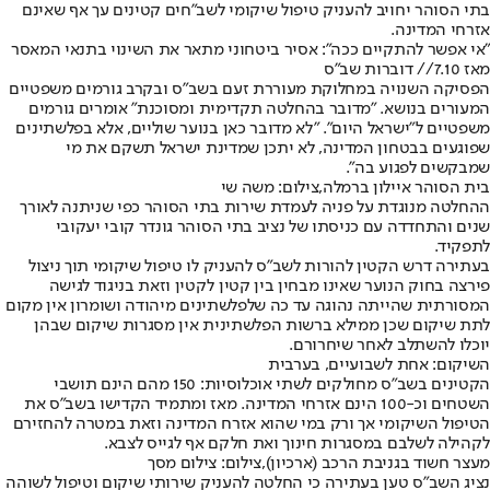
בתי הסוהר יחויב להעניק טיפול שיקומי לשב"חים קטינים עך אף שאינם
אזרחי המדינה.
"אי אפשר להתקיים ככה": אסיר ביטחוני מתאר את השינוי בתנאי המאסר
מאז 7.10// דוברות שב"ס
הפסיקה השנויה במחלוקת מעוררת זעם בשב"ס ובקרב גורמים משפטיים
המעורים בנושא. "מדובר בהחלטה תקדימית ומסוכנת" אומרים גורמים
משפטיים ל"ישראל היום". "לא מדובר כאן בנוער שוליים, אלא בפלשתינים
שפוגעים בבטחון המדינה, לא יתכן שמדינת ישראל תשקם את מי
שמבקשים לפגוע בה".
בית הסוהר איילון ברמלה,צילום: משה שי
ההחלטה מנוגדת על פניה לעמדת שירות בתי הסוהר כפי שניתנה לאורך
שנים והתחדדה עם כניסתו של נציב בתי הסוהר גונדר קובי יעקובי
לתפקיד.
בעתירה דרש הקטין להורות לשב״ס להעניק לו טיפול שיקומי תוך ניצול
פירצה בחוק הנוער שאינו מבחין בין קטין לקטין וזאת בניגוד לגישה
המסורתית שהייתה נהוגה עד כה שלפלשתינים מיהודה ושומרון אין מקום
לתת שיקום שכן ממילא ברשות הפלשתינית אין מסגרות שיקום שבהן
יוכלו להשתלב לאחר שיחרורם.
השיקום: אחת לשבועיים, בערבית
הקטינים בשב״ס מחולקים לשתי אוכלוסיות: 150 מהם הינם תושבי
השטחים וכ-100 הינם אזרחי המדינה. מאז ומתמיד הקדישו בשב״ס את
הטיפול השיקומי אך ורק במי שהוא אזרח המדינה וזאת במטרה להחזירם
לקהילה לשלבם במסגרות חינוך ואת חלקם אף לגייס לצבא.
מעצר חשוד בגניבת הרכב (ארכיון),צילום: צילום מסך
נציג השב״ס טען בעתירה כי החלטה להעניק שירותי שיקום וטיפול לשוהה