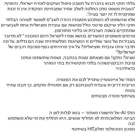
בלתי חוקי תבוא בהכרח על חשבון טיפול ושיקום לאזרח ישראלי, והוסיף:
״כשבית משפט נותן החלטה לשלב אסיר שמבחינת הפקודה אין זו זכות
שמוקנית לו זה יוצר בעיה״.
אלא שהשופט לא השתכנע מטעוניו והורה לשב״ס לאפשר לשוהה הבלתי
חוקי הליך שיקום פרטני כולל פגישות עם עובדת סוציאלית אחת לשבועיים
שתתקיים בשפה הערבית או בליווי מתורגמן.
גורמים משפטים המעורים בנושא אמרו לישראל היום המכונה ״ לא מדובר
בעבירות של נוער שוליים זו המציאות הפלשתינית שבה הם גדלים. על מה
תדבר איתו עובדת סוציאלית? על איך מרוויחים כסף מגניבת רכבים של
ישראלים?״
טעינו? נתקן! אם מצאתם טעות בכתבה, נשמח שתשתפו אותנו
גניבת רכב
קטין
שוהה בלתי חוקי
שירות בתי הסוהר
כדאי
להכיר
הסוד של איינשטיין שיגדיל לכם את הפנסיה
הריבית דריבית עובדת לטובתכם רק אם תתחילו מוקדם. כך תבנו עתיד
בטוח
בשיתוף מנורה מבטחים
אל תישארו מאחור – בואו לגלות לאן ה-AI הולך
הבינה המלאכותית לא תחליף אנשים, היא תחליף את מי שלא משתמש
בה!
בשיתוף HIT,המכון הטכנולוגי חולון