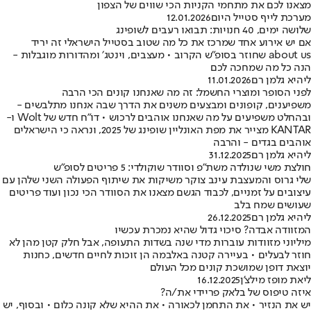
מצאנו לכם את מתחמי הקניות הכי שווים של הצפון
מערכת לייף סטייל היום
12.01.2026
שלושה ימים, 40 חנויות: תבואו רעבים לשופינג
אם יש אירוע אחד שמרכז את כל מה שטוב בסטייל הישראלי זה יריד
about us שחוזר בסופ"ש הקרוב • מעצבים, וינטג׳ ומהדורות מוגבלות -
הנה כל מה שמחכה לכם
ליהיא גלמן רם
11.01.2026
לפני הסופר ומוצרי החשמל: זה מה שאנחנו קונים הכי הרבה
משפיענים, קופונים ומבצעים משנים את הדרך שבה אנחנו מתלבשים -
ובהחלט משפיעים על מה שאנחנו אוהבים לרכוש • דו"ח חדש של Wolt ו-
KANTAR מצייר את מפת האונליין שופינג של 2025, ונראה כי הישראלים
אוהבים בגדים - והרבה
ליהיא גלמן רם
31.12.2025
חולצת משי שנולדה משת"פ וסוודר שוקולדי: 5 פריטים לסופ"ש
שלי גרוס והמעצבת עינב צוקר משיקות את שיתוף הפעולה השני שלהן עם
עיצובים על זמניים, לכבוד הגשם מצאנו את הסוודר הכי נכון ועוד פריטים
שעושים שמח בלב
ליהיא גלמן רם
26.12.2025
המזוודה אבדה? סיכוי גדול שהיא נמכרת עכשיו
מיליוני מזוודות עוברות מדי שנה בשדות התעופה, אבל חלק קטן מהן לא
חוזר לבעלים • בעיירה קטנה באלבמה הן זוכות לחיים חדשים, כחנות
יוצאת דופן שמושכת קונים מכל העולם
ליאת מופז מילצ'ן
16.12.2025
איזה טיפוס של בלאק פריידי את/ה?
יש את הנזיר • את התחמן לכאורה • את ההיא שלא קונה כלום • ובסוף, יש