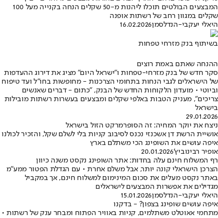
המבצעים הבולטים תוכלו ליהנות מ-50 שקלים הנחה בקנייה מעל 100
שקלים במגוון רחב של רשתות אופנה
היאלי יעקבי-הנדלסמן
16.02.2026
בשיתוף בנק מזרחי טפחות
ההנחה שאתם באמת רוצים
סקר חדש של בנק מזרחי-טפחות ו"ישראל היום" מציג את דירוג ההעדפות
של הישראלים לגבי הנחות בתחומי הצרכנות - מחופשות בחו"ל ועד טיפוח
וביוטי • מועדון הלקוחות החדש של הבנק, "כתום - דברים שאנשים
צריכים", מעניק הטבות באלפי שקלים ומבצעים בעשרות רשתות מובילות
בישראל
29.01.2026
ניצח את יוקר המחיה: זה הסופרמרקט הזול בישראל
אושיית הרשת דן אשכנזי נכנס לסיבוב קניות בלי לשלם שקל, והזכיר לכולנו
איפה עושים את השופינג הכי משתלם בארץ
אופיר רבינוביץ'
20.01.2026
רף המשלוח חינם עלה בחדות: אתר השופינג נקסט משנה כיוון
הצרכן הישראלי קונה יותר, אבל משלם אחרת • עם הגדלת הפטור ממע"מ
באתר נקסט מעלים את סכום המינימום למשלוח חינם, אך במקביל
מגדילים את אפשרות המבצעים לישראלים
היאלי יעקבי-הנדלסמן
15.01.2026
איפה עושים שופינג בצפון? - בדקנו
מתחמי אאוטלט משתלמים, קניות באוויר הפתוח ומבחר ענק של רשתות •