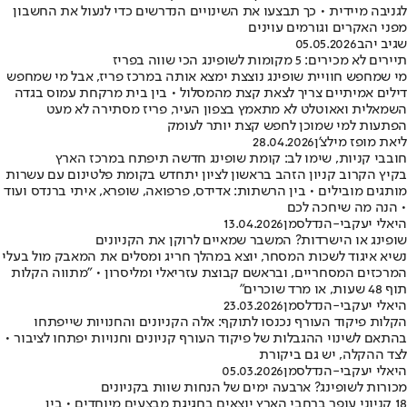
לגניבה מיידית • כך תבצעו את השינויים הנדרשים כדי לנעול את החשבון
מפני האקרים וגורמים עוינים
שגיב יהב
05.05.2026
תיירים לא מכירים: 5 מקומות לשופינג הכי שווה בפריז
מי שמחפש חוויית שופינג נוצצת ימצא אותה במרכז פריז, אבל מי שמחפש
דילים אמיתיים צריך לצאת קצת מהמסלול • בין בית מרקחת עמוס בגדה
השמאלית ואאוטלט לא מתאמץ בצפון העיר, פריז מסתירה לא מעט
הפתעות למי שמוכן לחפש קצת יותר לעומק
ליאת מופז מילצ'ן
28.04.2026
חובבי קניות, שימו לב: קומת שופינג חדשה תיפתח במרכז הארץ
בקיץ הקרוב קניון הזהב בראשון לציון יתחדש בקומת פלטינום עם עשרות
מותגים מובילים • בין הרשתות: אדידס, פרפואה, שופרא, איתי ברנדס ועוד
• הנה מה שיחכה לכם
היאלי יעקבי-הנדלסמן
13.04.2026
שופינג או הישרדות? המשבר שמאיים לרוקן את הקניונים
נשיא איגוד לשכות המסחר, יוצא במהלך חריג ומסלים את המאבק מול בעלי
המרכזים המסחריים, ובראשם קבוצת עזריאלי ומליסרון • "מתווה הקלות
תוף 48 שעות, או מרד שוכרים"
היאלי יעקבי-הנדלסמן
23.03.2026
הקלות פיקוד העורף נכנסו לתוקף: אלה הקניונים והחנויות שייפתחו
בהתאם לשינוי ההגבלות של פיקוד העורף קניונים וחנויות יפתחו לציבור •
לצד ההקלה, יש גם ביקורת
היאלי יעקבי-הנדלסמן
05.03.2026
מכורות לשופינג? ארבעה ימים של הנחות שוות בקניונים
18 קניוני עופר ברחבי הארץ יוצאים בחגיגת מבצעים מיוחדים • בין