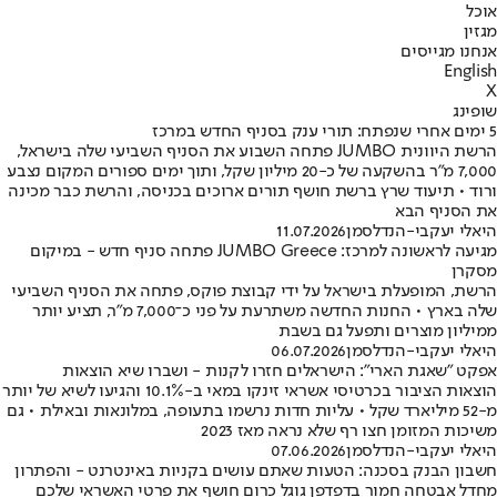
אוכל
מגזין
אנחנו מגייסים
English
X
שופינג
5 ימים אחרי שנפתח: תורי ענק בסניף החדש במרכז
הרשת היוונית JUMBO פתחה השבוע את הסניף השביעי שלה בישראל,
7,000 מ"ר בהשקעה של כ-20 מיליון שקל, ותוך ימים ספורים המקום נצבע
ורוד • תיעוד שרץ ברשת חושף תורים ארוכים בכניסה, והרשת כבר מכינה
את הסניף הבא
היאלי יעקבי-הנדלסמן
11.07.2026
מגיעה לראשונה למרכז: JUMBO Greece פתחה סניף חדש - במיקום
מסקרן
הרשת, המופעלת בישראל על ידי קבוצת פוקס, פתחה את הסניף השביעי
שלה בארץ • החנות החדשה משתרעת על פני כ־7,000 מ"ר, תציע יותר
ממיליון מוצרים ותפעל גם בשבת
היאלי יעקבי-הנדלסמן
06.07.2026
אפקט "שאגת הארי": הישראלים חזרו לקנות - ושברו שיא הוצאות
הוצאות הציבור בכרטיסי אשראי זינקו במאי ב-10.1% והגיעו לשיא של יותר
מ-52 מיליארד שקל • עליות חדות נרשמו בתעופה, במלונאות ובאילת • גם
משיכות המזומן חצו רף שלא נראה מאז 2023
היאלי יעקבי-הנדלסמן
07.06.2026
חשבון הבנק בסכנה: הטעות שאתם עושים בקניות באינטרנט - והפתרון
מחדל אבטחה חמור בדפדפן גוגל כרום חושף את פרטי האשראי שלכם