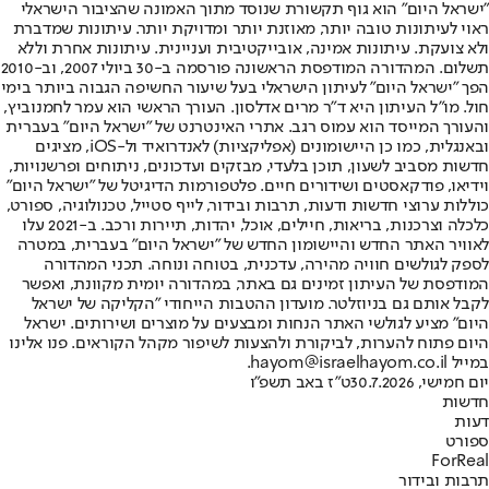
"ישראל היום" הוא גוף תקשורת שנוסד מתוך האמונה שהציבור הישראלי
ראוי לעיתונות טובה יותר, מאוזנת יותר ומדויקת יותר. עיתונות שמדברת
ולא צועקת. עיתונות אמינה, אובייקטיבית ועניינית. עיתונות אחרת וללא
תשלום. המהדורה המודפסת הראשונה פורסמה ב-30 ביולי 2007, וב-2010
הפך "ישראל היום" לעיתון הישראלי בעל שיעור החשיפה הגבוה ביותר בימי
חול. מו"ל העיתון היא ד"ר מרים אדלסון. העורך הראשי הוא עמר לחמנוביץ,
והעורך המייסד הוא עמוס רגב. אתרי האינטרנט של "ישראל היום" בעברית
ובאנגלית, כמו כן היישומונים (אפליקציות) לאנדרואיד ול-iOS, מציגים
חדשות מסביב לשעון, תוכן בלעדי, מבזקים ועדכונים, ניתוחים ופרשנויות,
וידיאו, פודקאסטים ושידורים חיים. פלטפורמות הדיגיטל של "ישראל היום"
כוללות ערוצי חדשות ודעות, תרבות ובידור, לייף סטייל, טכנולוגיה, ספורט,
כלכלה וצרכנות, בריאות, חיילים, אוכל, יהדות, תיירות ורכב. ב-2021 עלו
לאוויר האתר החדש והיישומון החדש של "ישראל היום" בעברית, במטרה
לספק לגולשים חוויה מהירה, עדכנית, בטוחה ונוחה. תכני המהדורה
המודפסת של העיתון זמינים גם באתר, במהדורה יומית מקוונת, ואפשר
לקבל אותם גם בניוזלטר. מועדון ההטבות הייחודי "הקליקה של ישראל
היום" מציע לגולשי האתר הנחות ומבצעים על מוצרים ושירותים. ישראל
היום פתוח להערות, לביקורת ולהצעות לשיפור מקהל הקוראים. פנו אלינו
במייל hayom@israelhayom.co.il.
יום חמישי, 30.7.2026
ט"ז באב תשפ"ו
חדשות
דעות
ספורט
ForReal
תרבות ובידור