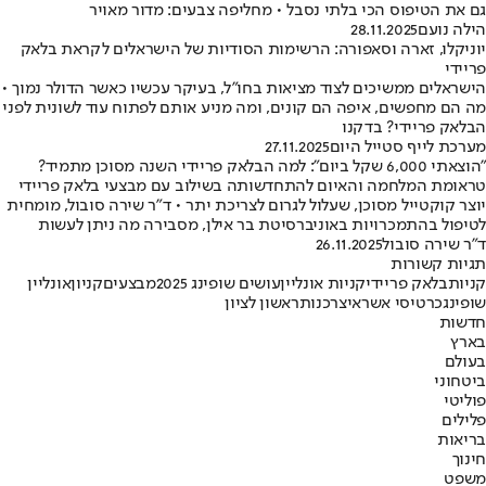
גם את הטיפוס הכי בלתי נסבל • מחליפה צבעים: מדור מאויר
הילה נועם
28.11.2025
יוניקלו, זארה וסאפורה: הרשימות הסודיות של הישראלים לקראת בלאק
פריידי
הישראלים ממשיכים לצוד מציאות בחו"ל, בעיקר עכשיו כאשר הדולר נמוך •
מה הם מחפשים, איפה הם קונים, ומה מניע אותם לפתוח עוד לשונית לפני
הבלאק פריידי? בדקנו
מערכת לייף סטייל היום
27.11.2025
"הוצאתי 6,000 שקל ביום": למה הבלאק פריידי השנה מסוכן מתמיד?
טראומת המלחמה והאיום להתחדשותה בשילוב עם מבצעי בלאק פריידי
יוצר קוקטייל מסוכן, שעלול לגרום לצריכת יתר • ד"ר שירה סובול, מומחית
לטיפול בהתמכרויות באוניברסיטת בר אילן, מסבירה מה ניתן לעשות
ד"ר שירה סובול
26.11.2025
תגיות קשורות
קניות
בלאק פריידי
קניות אונליין
עושים שופינג 2025
מבצעים
קניון
אונליין
שופינג
כרטיסי אשראי
צרכנות
ראשון לציון
חדשות
בארץ
בעולם
ביטחוני
פוליטי
פלילים
בריאות
חינוך
משפט