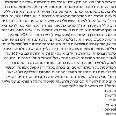
"ישראל היום" הוא גוף תקשורת שנוסד מתוך האמונה שהציבור הישראלי
ראוי לעיתונות טובה יותר, מאוזנת יותר ומדויקת יותר. עיתונות שמדברת
ולא צועקת. עיתונות אמינה, אובייקטיבית ועניינית. עיתונות אחרת וללא
תשלום. המהדורה המודפסת הראשונה פורסמה ב-30 ביולי 2007, וב-2010
הפך "ישראל היום" לעיתון הישראלי בעל שיעור החשיפה הגבוה ביותר בימי
חול. מו"ל העיתון היא ד"ר מרים אדלסון. העורך הראשי הוא עמר לחמנוביץ,
והעורך המייסד הוא עמוס רגב. אתרי האינטרנט של "ישראל היום" בעברית
ובאנגלית, כמו כן היישומונים (אפליקציות) לאנדרואיד ול-iOS, מציגים
חדשות מסביב לשעון, תוכן בלעדי, מבזקים ועדכונים, ניתוחים ופרשנויות,
וידיאו, פודקאסטים ושידורים חיים. פלטפורמות הדיגיטל של "ישראל היום"
כוללות ערוצי חדשות ודעות, תרבות ובידור, לייף סטייל, טכנולוגיה, ספורט,
כלכלה וצרכנות, בריאות, חיילים, אוכל, יהדות, תיירות ורכב. ב-2021 עלו
לאוויר האתר החדש והיישומון החדש של "ישראל היום" בעברית, במטרה
לספק לגולשים חוויה מהירה, עדכנית, בטוחה ונוחה. תכני המהדורה
המודפסת של העיתון זמינים גם באתר, במהדורה יומית מקוונת, ואפשר
לקבל אותם גם בניוזלטר. מועדון ההטבות הייחודי "הקליקה של ישראל
היום" מציע לגולשי האתר הנחות ומבצעים על מוצרים ושירותים. ישראל
היום פתוח להערות, לביקורת ולהצעות לשיפור מקהל הקוראים. פנו אלינו
במייל hayom@israelhayom.co.il.
מבזקים
חדשות
אוכל
תשחץ
ForReal
תרבות