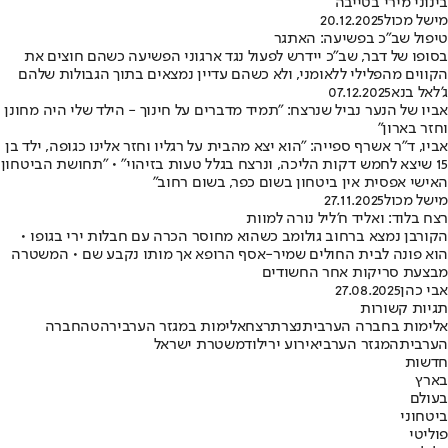
בינוני מירי בטייבה
מישל מכול
20.12.2025
טיפול שב"כ בפשיעה: האתגר
בסופו של דבר, שב"כ יידרש לפעול נגד ארגוני הפשיעה כשהם חוצים את
הקווים מהפלילי ללאומני, ולא כשהם עדיין נמצאים בתוך הגבולות שלהם
ג'לאל בנא
07.12.2025
אביו של הנער נביל שנרצח: "תמיד מדברים על חינוך - הילד שלי היה מחונן
וחזר בארון"
אביו, ד"ר אשרף ספייה: "הוא יצא מהבית על רגליו וחזר אלינו כגופה, ילד בן
15 שיצא לחמש דקות הליכה, ונרצח בגלל טעות בזיהוי" • "תחושת הביטחון
האישי אפסית אין ביטחון בשום כפר, בשום רחוב"
מישל מכול
27.11.2025
רצח בלוד: ואליד ח'ליל נורה למוות
הקורבן נמצא ברחוב גולומב כשהוא מחוסר הכרה עם חבלות ירי בגופו •
הוא פונה לבית החולים שמיר-אסף הרופא אך מותו נקבע שם • המשטרה
מבצעת סריקות אחר החשודים
אבי כהן
27.08.2025
תגיות קשורות
אלימות בחברה הערבית
נצרת
רצח
אלימות במגזר הערבי
רהט
החברה
הערבית
המגזר הערבי
אירוע ירי
לוד
משטרת ישראל
חדשות
בארץ
בעולם
ביטחוני
פוליטי