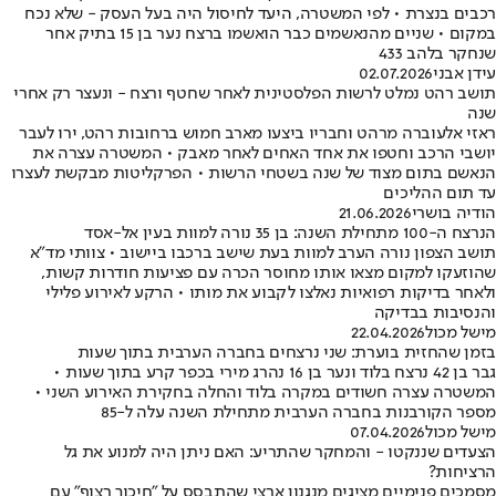
רכבים בנצרת • לפי המשטרה, היעד לחיסול היה בעל העסק - שלא נכח
במקום • שניים מהנאשמים כבר הואשמו ברצח נער בן 15 בתיק אחר
שנחקר בלהב 433
עידן אבני
02.07.2026
תושב רהט נמלט לרשות הפלסטינית לאחר שחטף ורצח - ונעצר רק אחרי
שנה
ראזי אלעוברה מרהט וחבריו ביצעו מארב חמוש ברחובות רהט, ירו לעבר
יושבי הרכב וחטפו את אחד האחים לאחר מאבק • המשטרה עצרה את
הנאשם בתום מצוד של שנה בשטחי הרשות • הפרקליטות מבקשת לעצרו
עד תום ההליכים
הודיה בושרי
21.06.2026
הנרצח ה-100 מתחילת השנה: בן 35 נורה למוות בעין אל-אסד
תושב הצפון נורה הערב למוות בעת שישב ברכבו ביישוב • צוותי מד"א
שהוזעקו למקום מצאו אותו מחוסר הכרה עם פציעות חודרות קשות,
ולאחר בדיקות רפואיות נאלצו לקבוע את מותו • הרקע לאירוע פלילי
והנסיבות בבדיקה
מישל מכול
22.04.2026
בזמן שהחזית בוערת: שני נרצחים בחברה הערבית בתוך שעות
גבר בן 42 נרצח בלוד ונער בן 16 נהרג מירי בכפר קרע בתוך שעות •
המשטרה עצרה חשודים במקרה בלוד והחלה בחקירת האירוע השני •
מספר הקורבנות בחברה הערבית מתחילת השנה עלה ל-85
מישל מכול
07.04.2026
הצעדים שננקטו - והמחקר שהתריע: האם ניתן היה למנוע את גל
הרציחות?
מסמכים פנימיים מציגים מנגנון ארצי שהתבסס על "חיכוך רצוף" עם