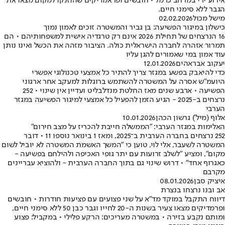
אירוע ירי במרחב כרמל • חובשים ופראמדיקים שהוזנקו למקום מצאו את
הגבר ללא סימני חיים.
מישל מכול
02.02.2026
כישלון במיגור הפשיעה: בן גביר והמשטרה זוכים לאמון נמוך
16 הנרצחים של תחילת 2026 אינם רק טרגדיה אישית למשפחותיהם • הם
תמרור אזהרה לחברה הישראלית כולה. הציבור מזהה את הכשל ואינו נותן
עוד אמון במי שאמורים להגן עליו
יעקוב אבראהים
12.01.2026
כדי להיאבק בפשע במגזר צריך להתיר כל אמצעי טכנולוגי אפשרי
היועמ"ש אסרה על המשטרה להשתמש ברוגלות למעקב אחר ארגוני
הפשיעה • ארבע שנים מאז החלטת מנדלבליט ועדיין אין שינוי • 252
נרצחים ב-2025 - הגיע הזמן להפעיל כל אמצעי למיגור הפשיעה במגזר
הערבי
אלוף (מיל') גרשון הכהן
10.01.2026
האלימות במגזר הערבי: "הממשלה חייבת להכריז על מצב חירום"
252 נרצחים בחברה הערבית ב־2025, ומאז 1 בינואר נוספו 11 • דובר
המשטרה לשעבר, אלי לוי, טוען כי "המשך האשמת המשטרה לא יוביל לשום
מקום", ומציע "לשלב זרועות עם יתר גופי האכיפה ולהילחם בפשיעה -
כאגרוף אחד" • דרוש שינוי גם בתוך החברה הערבית - ולהוציא עבריינים
מקרבם
איציק סבן
08.01.2026
אב ובנו נרצחו בנצרת
דיווח התקבל במוקד מד"א על שני פצועים עם פציעות חודרות • חובשים
ופרמדיקים מצאו צעיר בשנות ה-20 לחייו וגבר כבן 50 ללא סימני חיים,
ומותם נקבע בזירה • במשטרה מעריכים: הרקע פלילי • במקביל: פצוע