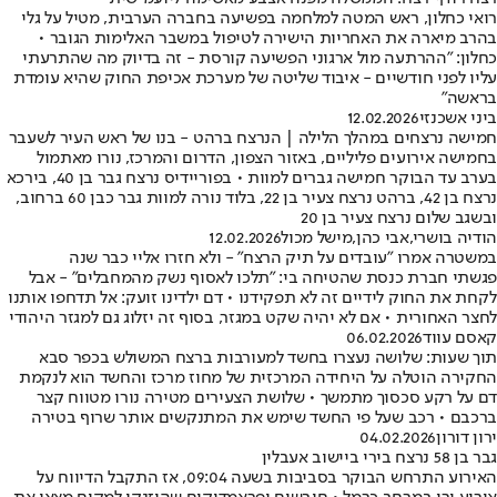
רואי כחלון, ראש המטה למלחמה בפשיעה בחברה הערבית, מטיל על גלי
בהרב מיארה את האחריות הישירה לטיפול במשבר האלימות הגובר •
כחלון: "ההרתעה מול ארגוני הפשיעה קורסת - זה בדיוק מה שהתרעתי
עליו לפני חודשיים - איבוד שליטה של מערכת אכיפת החוק שהיא עומדת
בראשה"
ביני אשכנזי
12.02.2026
חמישה נרצחים במהלך הלילה | הנרצח ברהט - בנו של ראש העיר לשעבר
בחמישה אירועים פליליים, באזור הצפון, הדרום והמרכז, נורו מאתמול
בערב עד הבוקר חמישה גברים למוות • בפוריידיס נרצח גבר בן 40, בירכא
נרצח בן 42, ברהט נרצח צעיר בן 22, בלוד נורה למוות גבר כבן 60 ברחוב,
ובשגב שלום נרצח צעיר בן 20
הודיה בושרי
,
אבי כהן
,
מישל מכול
12.02.2026
במשטרה אמרו "עובדים על תיק הרצח" - ולא חזרו אליי כבר שנה
פגשתי חברת כנסת שהטיחה בי: "תלכו לאסוף נשק מהמחבלים" - אבל
לקחת את החוק לידיים זה לא תפקידנו • דם ילדינו זועק: אל תדחפו אותנו
לחצר האחורית • אם לא יהיה שקט במגזר, בסוף זה יזלוג גם למגזר היהודי
קאסם עווד
06.02.2026
תוך שעות: שלושה נעצרו בחשד למעורבות ברצח המשולש בכפר סבא
החקירה הוטלה על היחידה המרכזית של מחוז מרכז והחשד הוא לנקמת
דם על רקע סכסוך מתמשך • שלושת הצעירים מטירה נורו מטווח קצר
ברכבם • רכב שעל פי החשד שימש את המתנקשים אותר שרוף בטירה
ירון דורון
04.02.2026
גבר בן 58 נרצח בירי ביישוב אעבלין
האירוע התרחש הבוקר בסביבות בשעה 09:04, אז התקבל הדיווח על