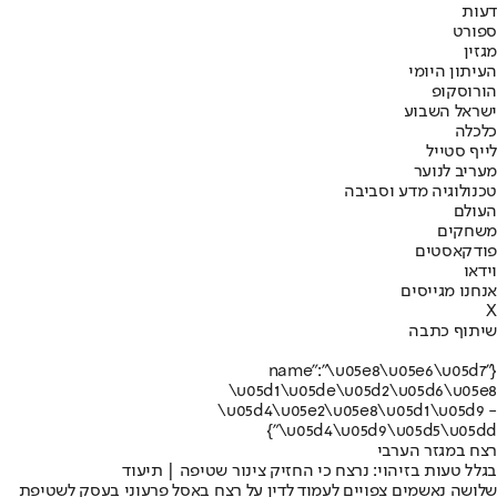
דעות
ספורט
מגזין
העיתון היומי
הורוסקופ
ישראל השבוע
כלכלה
לייף סטייל
מעריב לנוער
טכנולוגיה מדע וסביבה
העולם
משחקים
פודקאסטים
וידאו
אנחנו מגייסים
X
שיתוף כתבה
{"name":"\u05e8\u05e6\u05d7
\u05d1\u05de\u05d2\u05d6\u05e8
\u05d4\u05e2\u05e8\u05d1\u05d9 -
\u05d4\u05d9\u05d5\u05dd"}
רצח במגזר הערבי
בגלל טעות בזיהוי: נרצח כי החזיק צינור שטיפה | תיעוד
שלושה נאשמים צפויים לעמוד לדין על רצח באסל פרעוני בעסק לשטיפת