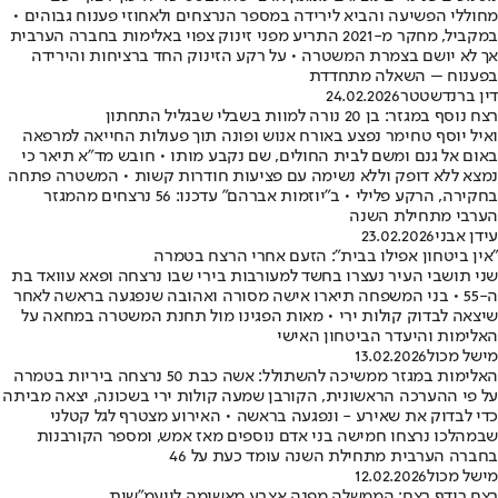
מחוללי הפשיעה והביא לירידה במספר הנרצחים ולאחוזי פענוח גבוהים •
במקביל, מחקר מ-2021 התריע מפני זינוק צפוי באלימות בחברה הערבית
אך לא יושם בצמרת המשטרה • על רקע הזינוק החד ברציחות והירידה
בפענוח – השאלה מתחדדת
דין ברנדשטטר
24.02.2026
רצח נוסף במגזר: בן 20 נורה למוות בשבלי שבגליל התחתון
ואיל יוסף טחימר נפצע באורח אנוש ופונה תוך פעולות החייאה למרפאה
באום אל גנם ומשם לבית החולים, שם נקבע מותו • חובש מד״א תיאר כי
נמצא ללא דופק וללא נשימה עם פציעות חודרות קשות • המשטרה פתחה
בחקירה, הרקע פלילי • ב"יוזמות אברהם" עדכנו: 56 נרצחים מהמגזר
הערבי מתחילת השנה
עידן אבני
23.02.2026
"אין ביטחון אפילו בבית": הזעם אחרי הרצח בטמרה
שני תושבי העיר נעצרו בחשד למעורבות בירי שבו נרצחה ופאא עוואד בת
ה-55 • בני המשפחה תיארו אישה מסורה ואהובה שנפגעה בראשה לאחר
שיצאה לבדוק קולות ירי • מאות הפגינו מול תחנת המשטרה במחאה על
האלימות והיעדר הביטחון האישי
מישל מכול
13.02.2026
האלימות במגזר ממשיכה להשתולל: אשה כבת 50 נרצחה ביריות בטמרה
על פי ההערכה הראשונית, הקורבן שמעה קולות ירי בשכונה, יצאה מביתה
כדי לבדוק את שאירע - ונפגעה בראשה • האירוע מצטרף לגל קטלני
שבמהלכו נרצחו חמישה בני אדם נוספים מאז אמש, ומספר הקורבנות
בחברה הערבית מתחילת השנה עומד כעת על 46
מישל מכול
12.02.2026
רצח רודף רצח: הממשלה מפנה אצבע מאשימה ליועמ"שית