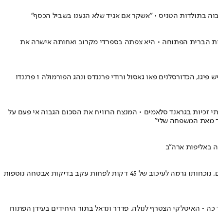
בוה בתולדות הטניס • "אשקר אם אגיד שלא הגענו בשביל הכסף"
אליפות ארצות הברית הפתוחה • היא צפתה בספרדי מקרוב ואחותה אישרה את
הטניסאי המדורג ראשון בעולם בחר לוק חדש והודה: "הספר פישל עם המכונה" • בין המגיבים היו השחיין מייקל פלפס, הכדורגלנים מארק ברטרה ולואיש פיגו, הכדורסלנים פאו גאסול ורודי פרננדס ונהג הפורמולה 1 פרננדו
י זכיות בגראנד סלאמים • המנצח הרוויח את הסכום הגבוה אי פעם על
תר מאת המשפחה שלי"
נשיא המדינה שמארחת את הטורניר שבר בצורת של 25 שנים והגיע למשחק הנוצץ והמכריע בין קרלוס יאניק סינר לקרלוס אלקרס • לצערם של הצופים, נוכחותו גרמה לעיכוב של 45 דקות לפחות עקב בדיקות אבטחה נוספות
ה • האיטלקי הצטרף לנולה, פדרר ונדאל בתור היחידים בעידן הפתוח