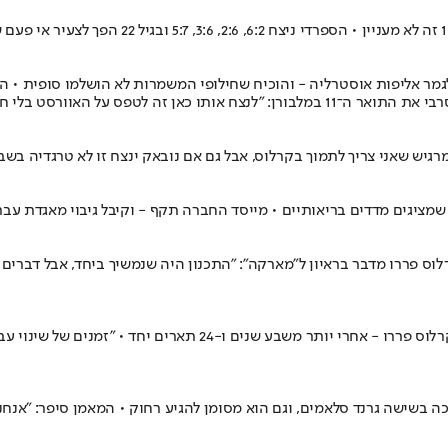
ר בדרך לגמר אליפות אוסטרליה - והוכיח שחילופי המשמרות לא הושלמו סופי
 לטפס על האוורסט בלי חמצן"
גיש שאני צריך לתמוך בקרלוס, אבל גם אם נובאק ינצח זו לא טרגדיה בשבי
 פררו מדבר בראיון ל"מארקה": "התכנון היה שנמשיך ביחד, אבל דברים הש
המדורג ראשון בעולם הכריז על סיום שיתוף הפעולה עם המאמן שלו חואן
ה-14 מתאמן לצד אחיו הגדול, שנחשב לטוב בעולם ובגיל 22 כבר זכה בשישה גרנד סלאמים, וגם הוא מסומן לה