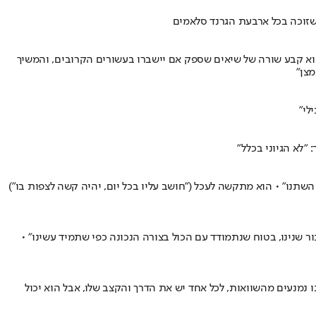
ת • הוא קבע שורה של שיאים שספק אם יישברו בעשורים הקרובים, והמשיך
לי"
תנו" • הוא מתקשה לעכל ("חושב עליו בכל יום, יהיה קשה לצפות בו")
 קרלוס פררו - אחרי יותר משבע שנים ו-24 תארים יחד • "זמנים של שינוי עבור שנינו, בטוח שנתמודד עם הכול בצורה הנכונה כפי שתמיד עשינו" •
גיע רחוק • המאמן סיפר: "אנחנו נמנעים מהשוואות, לכל אחד יש את הדרך והקצב שלו, אבל הוא יכול