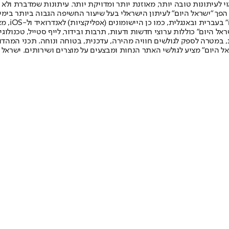
לעיתונות טובה יותר, מאוזנת יותר ומדויקת יותר. עיתונות שמדברת ולא צ
שלום. המהדורה המודפסת הראשונה פורסמה ב-30 ביולי 2007, וב-2010 הפך "ישראל היום" לעיתון הישראלי בעל שי
לחמנוביץ,
ל היום" כוללות ערוצי חדשות ודעות, תרבות ובידור, לייף סטייל, טכנולוגיה
ברית, במטרה לספק לגולשים חוויה מהירה, עדכנית, בטוחה ונוחה. תכני המה
ל היום" מציע לגולשי האתר הנחות ומבצעים על מוצרים ושירותים. ישראל 