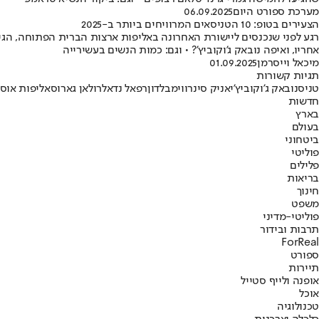
מערכת ספורט היום
06.09.2025
הצעירים בטופ: 10 הטניסאים המרוויחים ביותר ב-2025
רגע לפני שנכנסים ליישורת האחרונה באליפות ארצות הברית הפתוחה, הגיע 
אחריו, ואיפה נובאק ג'וקוביץ'? • וגם: כמות הנשים בעשירייה
מיכאל וייסרמן
01.09.2025
תגיות קשורות
טניס
נובאק ג'וקוביץ'
יאניק סינר
ווימבלדון
רפאל נדאל
רולאן גארוס
אליפות אוס
חדשות
בארץ
בעולם
ביטחוני
פוליטי
פלילים
בריאות
חינוך
משפט
פוליטי-מדיני
תרבות ובידור
ForReal
ספורט
תיירות
אופנה ולייף סטייל
אוכל
טכנולוגיה