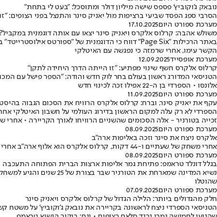
נובאק ג'וקוביץ' פספס שישה מיליון דולר ומתוסכל: "בעט לי בתחת"
הסרבי ספג הפסד שביעי ברציפות מול יאניק סינר והתנצל בפני הצופים: "ז
מערכת ספורט היום
17.10.2025
משולש אהבה: קרלוס אלקרס ויאניק סינר יצאו עם אותה דוגמנית במקביל?
באתר הרכילות "Page Six" דווח כי הדוגמנית של "ספ
הקשר עימו, אחרי שרמזה כי נפגשה עם האיטלקי
מערכת אופסייד
12.09.2025
קרלוס אלקרס חשף שינוי מפתיע: "זו הייתה הדרך היחידה לתקן"
אלונסו • הספרדי בן ה-22 אפילו זכה לכינוי חדש
מערכת ספורט היום
11.09.2025
עקף את יאניק סינר, וברח: קרלוס אלקרס הרוויח את הסכום הגבוה בהיסט
הספרדי לא רק עלה למקום הראשון בדירוג העולמי על חשבון האיטלקי אחר
זכייה בטורניר - אלה הסכומים שהשניים הרוויחו לאורך הקריירה • אחרי 
מערכת ספורט היום
08.09.2025
אלקרס ניצח את סינר וזכה באליפות ארה"ב
אחרי משחק של שעתיים ו-44 דקות, קרלוס אלקרס הוא אלוף ארה"ב אחרי שניצח 1:3 במערכות את יאניק סינר • גרנד סלאם שישי לספרדי, וזכייה שנייה באליפות ארה״ב
מערכת ספורט היום
08.09.2025
בגלל דונלד טראמפ: פתיחת גמר אליפות ארצות הברית הפתוחה התעכבה
שהוטלו
מערכת ספורט היום
07.09.2025
חלק מהגדולים ביותר: הלילה הגדול של קרלוס אלקרס ויאניק סינר
הטניסאי הספרדי ניצח לראשונה בקריירה את נובאק ג'וקוביץ' על משטח ק
שהגיעו לחמישה גמרי גרנד סלאם רצופים • וגם: ביקור הנשיא טראמפ