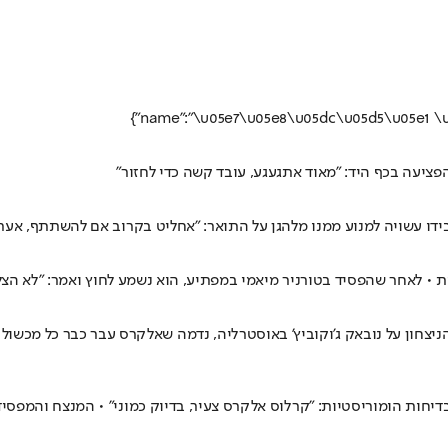
פציעה בכף היד: "מאוד אתגעגע, עובד קשה כדי לחזור"
בידו עשויה למנוע ממנו מלהגן על התואר: "אחליט בקרוב אם להשתתף, אע
 • לאחר שהפסיד בטורניר מיאמי במפתיע, הוא נשמע לחוץ ואמר: "לא ה
חרי הניצחון על נובאק ג'וקוביץ' באוסטרליה, נדמה שאלקרס עבר כבר כל מכש
יחות הומוריסטיות: "קרלוס אלקרס צעיר, בדיוק כמוני" • המנצח והמפסיד 