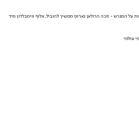
ל המגרש • זוכה הרולאן גארוס ממשיך להוביל, אלוף ווימבלדון מיד