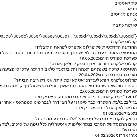
פודקאסטים
וידאו
אנחנו מגייסים
X
שיתוף כתבה
{"name":"\u05e7\u05e8\u05dc\u05d5\u05e1 \u05d0\u05dc\u05e7\u05e8\u05e1 - \u05d4\u05d9\u05d5\u05dd"}
קרלוס אלקרס
ההודעה הדרמטית של קרלוס אלקרס לקראת ווימבלדון
הטניסאי הספרדי עדכן כי לא ישתתף בטורניר היוקרתי ביותר בסבב בגלל ה
מערכת ספורט היום
19.05.2026
קרלוס אלקרס הודיע: "אני בספק לרולאן גארוס"
הטניסאי, שזכה בשנתיים האחרונות בגראנד סלאם החימר, עדכן כי פציעה 
מערכת ספורט היום
20.04.2026
קרלוס אלקרס קורא לעזרה: "אני לא יכול יותר, אני רק רוצה הביתה"
בספרד חוששים שהטניסאי המדורג ראשון בעולם נמצא על סף קריסה נפשית
מערכת ספורט היום
23.03.2026
"מיועד" יש רק אחד: קרלוס אלקרס מתרחק מיאניק סינר
בגיל 22 בלבד, הספרדי כבר סימן וי על חצי דרך לעבר פיט סמפראס • א
הנראה לעין, אבל יורש יש רק אחד
גיא צוק
01.02.2026
נובאק ג'וקוביץ' רומז על פרישה? "אלוהים יודע מה יהיה"
נאום ההפסד של הסרבי בגמר אליפות אוסטרליה כלל נימה של סיכום, לצד בד
המגרש"
אורן אהרוני
01.02.2026