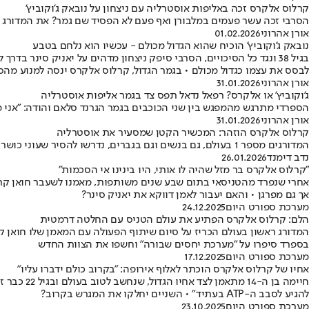
קרלוס אלקרס זכה באליפות אוסטרליה עם ניצחון על נובאק ג'וקוביץ'
הסרבי זכה עשר פעמים במלבורן ואף פעם לא הפסיד שם גמר? את המדורג 1 זה לא מעניין • הספרדי ניצח 6:2, 2:6, 3:6, 5:7 ובגיל 22 הפך לצעיר אי פעם שזוכה בכל ארבעת הגרנד סלאמים
אורן אהרוני
01.02.2026
נובאק ג'וקוביץ' הוכיח שהוא הגדול מכולם - עכשיו הוא נלחם בטבע
בגיל 38 ונגד כל הסיכויים, הסרבי סיפק ניצחון מדהים על יאניק סינ
לבסס את עצמו כגדול מכולם • בגמר הגדול, קרלוס אלקרס ינסה למנוע מהסרבי את התואר ה־11 במלבורן: "לנצח אותו כאן זה
אורן אהרוני
31.01.2026
ג'וקוביץ' או אלקרס? רפאל נדאל תפס צד בגמר אליפות אוסטרליה
הספרדי מתרגש מהמפגש בין שני הכוכבים בגמר הגרנד סלאם והודה: "אני מר
אורן אהרוני
31.01.2026
קרלוס אלקרס הוזהר: המכשיר הקטן שמסעיר את אוסטרליה
המדורגים מספר 1 בעולם, גם בנשים וגם בגברים, נדרשו להסיר שעוני כושר שמציגים מדדים בריאותיים • מייסד החברה תקף - וקיבל גיבוי מאגדת עבר: "לא הגיוני בכלל"
נדב דימנד
26.01.2026
"קרלוס אלקרס בר מזל שהיה לו אותי, היו בינינו אי הסכמות"
אחרי שנפרד מהטניסאי בתום שבע שנים משותפות, מאמנו לשעבר חואן קרלוס
אך גם מפרגן • והאם יעבור לאמן דווקא את יאניק סינר?
מערכת ספורט היום
24.12.2025
הלם: קרלוס אלקרס הפתיע את עולם הטניס עם החלטה דרמטית
בספרד סיפרו על "מערכת יחסים שבורה" וחשפו את הצוות החדש
מערכת ספורט היום
17.12.2025
אחיו של קרלוס אלקרס הוכתר לאלוף אירופה: "בקרוב כולם ידברו עליו"
חיימה בן 
להגיע לסבב ה-ATP בעתיד" • השניים יחלקו את המגרש בקרוב?
מערכת ספורט היום
23.10.2025