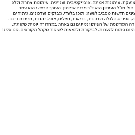
ועקת. עיתונות אמינה, אובייקטיבית ועניינית. עיתונות אחרת וללא
עור החשיפה הגבוה ביותר בימי חול. מו"ל העיתון היא ד"ר מרים אדלסון. העורך הראשי הוא עמר
 והעורך המייסד הוא עמוס רגב. אתרי האינטרנט של "ישראל היום" בעברית ובאנגלית, כמו כן היישומונים (אפליקציות) לאנדרואיד ול-iOS, מציגים חדשות מסביב לשעון, תוכן בלעדי, מבזקים ועדכונים, ניתוחים
, ספורט, כלכלה וצרכנות, בריאות, חיילים, אוכל, יהדות, תיירות ורכב.
דורה המודפסת של העיתון זמינים גם באתר, במהדורה יומית מקוונת,
היום פתוח להערות, לביקורת ולהצעות לשיפור מקהל הקוראים. פנו אלינו