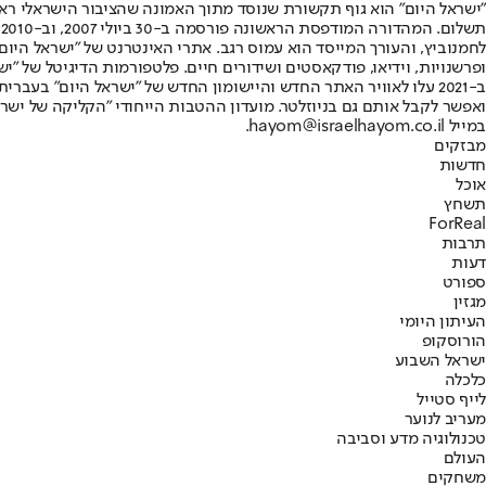
"ישראל היום" הוא גוף תקשורת שנוסד מתוך האמונה שהציבור הישראלי ראוי 
ת
ופרשנויות, וידיאו, פודקאסטים ושידורים חיים. פלטפורמות הדיגיטל של "ישרא
ב-2021 עלו לאוויר האתר החדש והיישומון החדש של "ישראל היום" בע
ואפשר לקבל אותם גם בניוזלטר. מועדון ההטבות הייחודי "הקליקה של ישרא
במייל hayom@israelhayom.co.il.
מבזקים
חדשות
אוכל
תשחץ
ForReal
תרבות
דעות
ספורט
מגזין
העיתון היומי
הורוסקופ
ישראל השבוע
כלכלה
לייף סטייל
מעריב לנוער
טכנולוגיה מדע וסביבה
העולם
משחקים