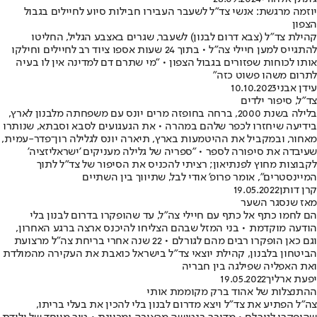
יוזמה מרגשת: אנשי צד"ל לשעבר העבירו חבילות סיוע לחיילים בגבול
הצפון
קהילת צד"ל (צבא דרום לבנון) לשעבר, שגרים באצבע הגליל, החליטו
להתגייס למען חיילי צה"ל • בתוך 24 שעות אספו ציוד רב לחיילים וחילקו
אותו לכוחות שפזורים בגבול הצפון • "מי שתרם דם למדינה אין לו בעיה
לתרום משהו פשוט כזה"
עידן אבני
10.10.2023
צד"ל, סיפור ילדים
בלילה בשנת 2000, ברחה בחופזה מרים יונס עם משפחתה מלבנון לארץ,
בידיעה שיחזרו לכפר שלהם במהרה • את הגעגועים לסבא וסבתא, שנותרו
מאחור, ובמקביל את ההיטמעות בארץ, תיארה יונס לגלילה רון־פדר-עמית,
שעיבדה את סיפורה לספר • "ספריה של גלילה מעניקים 'ישראליזציה'
לקבוצות מחוץ לפנתיאון; רציתי להכניס את הסיפור של צד"ל לתוך
המיינסטרים", אומר פרופ' אודי לבל, שתיווך בין השתיים
קרן דותן
19.05.2022
מאז שנסגר השער
הם לחמו כתף אל כתף עם חיילי צה"ל, עד שהופקרו בדרום לבנון בלי
הודעה מוקדמת • בני המזל שבהם הצליחו להיכנס ארצה ברגע האחרון,
וגם כאן הופקרו רבים מהם לגורלם • 22 שנה אחרי בריחת צה"ל מרצועת
הביטחון בלבנון, קהילת יוצאי צד"ל בישראל כואבת את העקירה מהמולדת
ואת האפליה שפילגה בין חבריה
יפעת ארליך
19.05.2022
ההתנצלות של אהוד ברק מקוממת אותי
צה"ל הפתיע את צד"ל ויצא מדרום לבנון בלי להכין את בעלי בריתו,