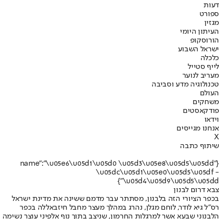
דעות
ספורט
מגזין
העיתון היומי
הורוסקופ
ישראל השבוע
כלכלה
לייף סטייל
מעריב לנוער
טכנולוגיה מדע וסביבה
העולם
משחקים
פודקאסטים
וידאו
אנחנו מגייסים
X
שיתוף כתבה
{"name":"\u05e6\u05d1\u05d0 \u05d3\u05e8\u05d5\u05dd
\u05dc\u05d1\u05e0\u05d5\u05df -
\u05d4\u05d9\u05d5\u05dd"}
צבא דרום לבנון
בכפר הציורי הזה בלבנון, מסתתר עבר מדמם ששינה את מדינת ישראל
רס"ל גיא לודר, לוחם מגלן, נהרג במהלך מעצר מחבל חיזבאללה בכפר
הלבנוני שבעא אשר למרגלות החרמון, שניצב בתוך נוף אלפיני עוצר נשימה