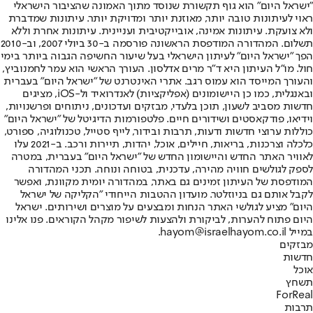
"ישראל היום" הוא גוף תקשורת שנוסד מתוך האמונה שהציבור הישראלי
ראוי לעיתונות טובה יותר, מאוזנת יותר ומדויקת יותר. עיתונות שמדברת
ולא צועקת. עיתונות אמינה, אובייקטיבית ועניינית. עיתונות אחרת וללא
תשלום. המהדורה המודפסת הראשונה פורסמה ב-30 ביולי 2007, וב-2010
הפך "ישראל היום" לעיתון הישראלי בעל שיעור החשיפה הגבוה ביותר בימי
חול. מו"ל העיתון היא ד"ר מרים אדלסון. העורך הראשי הוא עמר לחמנוביץ,
והעורך המייסד הוא עמוס רגב. אתרי האינטרנט של "ישראל היום" בעברית
ובאנגלית, כמו כן היישומונים (אפליקציות) לאנדרואיד ול-iOS, מציגים
חדשות מסביב לשעון, תוכן בלעדי, מבזקים ועדכונים, ניתוחים ופרשנויות,
וידיאו, פודקאסטים ושידורים חיים. פלטפורמות הדיגיטל של "ישראל היום"
כוללות ערוצי חדשות ודעות, תרבות ובידור, לייף סטייל, טכנולוגיה, ספורט,
כלכלה וצרכנות, בריאות, חיילים, אוכל, יהדות, תיירות ורכב. ב-2021 עלו
לאוויר האתר החדש והיישומון החדש של "ישראל היום" בעברית, במטרה
לספק לגולשים חוויה מהירה, עדכנית, בטוחה ונוחה. תכני המהדורה
המודפסת של העיתון זמינים גם באתר, במהדורה יומית מקוונת, ואפשר
לקבל אותם גם בניוזלטר. מועדון ההטבות הייחודי "הקליקה של ישראל
היום" מציע לגולשי האתר הנחות ומבצעים על מוצרים ושירותים. ישראל
היום פתוח להערות, לביקורת ולהצעות לשיפור מקהל הקוראים. פנו אלינו
במייל hayom@israelhayom.co.il.
מבזקים
חדשות
אוכל
תשחץ
ForReal
תרבות