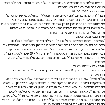
• הפסטורליה הזו מסתירה עשרות שנים של פעילות טרור - מפת"ח דרך
חיזבאללה ועד האחים המוסלמים
איתי אילנאי
09.04.2026
הצד"לניקים מדברים: "אם נסיים עם חיזבאללה מוחלש, לא עשינו כלום"
הם חיים בישראל כבר שנים רבות, אך ליבם נמצא מעבר לגבול • בני
משפחות צד"ל והמסבירן יונתן אלחורי מתארים מציאות נפיצה שבה הזעם
של תושבי לבנון על חיזבאללה מתערבב בפחד מהשתלטות ישראלית -
וגורם לחלקם להזדהות עם ארגון הטרור
עידן אבני
26.03.2026
"צעקתי - אתם דפוקים, הכל נגמר!": הלילה האחרון של צד"ל בלבנון
הדהירה של סאמר ברכב גנוב, שהסתיימה ברימון על מחבל • הפרידה של
אליאס מההורים, עם רשימת החובות לחנויות בכפר • והשלב שבו קלוד
הבין שהשמועה נכונה וצרח למשפחה: "זה הסוף" • 25 שנה לנסיגת צה"ל
מאזור הביטחון, אנשי צד"ל משחזרים את היציאה מלבנון - שלא יצאה
מתוכם
איתי אילנאי
22.05.2025
החייל האחרון בלבנון: 25 שנים אחרי - סגן מפקד יק"ל חוזר לנסיגה
הדרמטית
אל"מ (מיל') שמיל לוי בילה את כל הקריירה הארוכה שלו בארץ הארזים,
כשתפקידו האחרון היה סגן מפקד היק"ל, יחידת הקישור ללבנון, שניהלה
קשרים הדוקים עם אנשי צד"ל של הגנרל אנטואן לאחד • חצי יובל לאחר
נסיגת צה"ל מאזור הביטחון, הוא חוזר בשיחה עם איתי אילנאי לימים
הדרמטיים במאי 2000, מספר על הקשר האמיץ עם אנשי צד"ל שלא ניתק
עד היום וחושף מה אמר לו מפקד היק"ל בני גנץ • הכתבה המלאה - בסוף
השבוע במוסף שישבת ובאתר "ישראל היום"