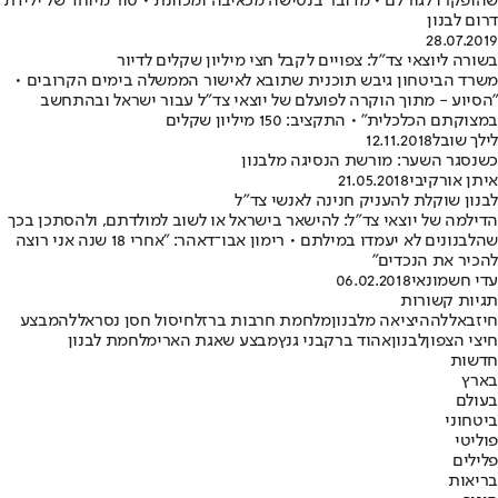
שהופקרו לגורלם • מדובר בנטישה מכאיבה ומכוונת • טור מיוחד של ילידת
דרום לבנון
28.07.2019
בשורה ליוצאי צד"ל: צפויים לקבל חצי מיליון שקלים לדיור
משרד הביטחון גיבש תוכנית שתובא לאישור הממשלה בימים הקרובים •
"הסיוע - מתוך הוקרה לפועלם של יוצאי צד"ל עבור ישראל ובהתחשב
במצוקתם הכלכלית" • התקציב: 150 מיליון שקלים
לילך שובל
12.11.2018
כשנסגר השער: מורשת הנסיגה מלבנון
איתן אורקיבי
21.05.2018
לבנון שוקלת להעניק חנינה לאנשי צד"ל
הדילמה של יוצאי צד"ל: להישאר בישראל או לשוב למולדתם, ולהסתכן בכך
שהלבנונים לא יעמדו במילתם • רימון אבו־דאהר: "אחרי 18 שנה אני רוצה
להכיר את הנכדים"
עדי חשמונאי
06.02.2018
תגיות קשורות
חיזבאללה
היציאה מלבנון
מלחמת חרבות ברזל
חיסול חסן נסראללה
מבצע
חיצי הצפון
לבנון
אהוד ברק
בני גנץ
מבצע שאגת הארי
מלחמת לבנון
חדשות
בארץ
בעולם
ביטחוני
פוליטי
פלילים
בריאות