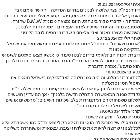
איתי אילנאי
21.05.2025
דיווח: צה"ל עצר שלושה לבנונים בדרום המדינה - הקשר עימם אבד
הערוץ אל-ג'דיד דיווח כי מהדי שמוט, פואד קטאיא ועלי יונס נעצרו בדרום
המדינה • לדברי מקור ביטחוני, היום נמצאה מכונית B.M.W שחורה,
שנפגעה מירי, והייתה שייכת לאחד העצורים • לפי הדיווח הלבנוני,
השלושה נעצרו באזור ואדי אל-חג'יר שקרוב יחסית לנהר הליטני
שחר קליימן
20.12.2024
"אנחנו נשארים": ביוניפי"ל מסרבים לפנות עמדות ומאשימים את ישראל
בתקיפה מכוונת
דוברת הכוח הבינלאומי בדרום לבנון טענה כי אנשיו מצאו סימנים לשימוש
בפצצות זרחן סמוך למוצבי הכוח • "ההרס והחורבן בכפרים בדרום לבנון
הוא מזעזע", אמרה הדוברת
נטע בר
18.10.2024
"התעוררנו בהלם, זה היה כמו חלום": הצד"לניקים בישראל חוגגים את
חיסול חסן נסראללה
אנשי צבא דרום לבנון קוראים להמשיך במתקפות נגד חיזבאללה • "זו
נקודת מפנה המאפשרת התחלה חדשה בלבנון" • אך הם עדיין חוששים
לשלום משפחותיהם המתגוררות בלב שכונות השיעים: "מחפשים אנשים
שעזרו לישראל כדי להתנקם בהם"
קרני אלדד
29.09.2024
סגירת מעגל - ותקווה לשינוי
יום חיסולו של נסראללה הוא יום חג לא רק ליוצאי צד"ל, כמו משפחתי, אלא
לכל לבנוני שרוצה לראות את מולדתו יציבה, עצמאית ומשוחררת משליטה
איראנית
ג'ונתן אלחורי
28.09.2024